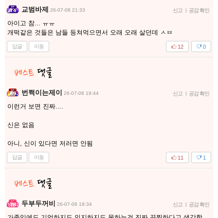
교범바제
26-07-08 21:33
신고
|
공감 확인
아이고 참... ㅠㅠ
개떡같은 것들은 남들 등쳐먹으면서 오래 오래 살던데 ㅅㅂ
답글
이동
12
0
번쩍이는제이
26-07-08 19:44
신고
|
공감 확인
이런거 보면 진짜....
신은 없음
아니, 신이 있다면 저러면 안됨
답글
이동
11
1
두부두꺼비
26-07-08 19:34
신고
|
공감 확인
가족임에도 기억하지도 인지하지도 못하는건 진짜 끔찍하다고 생각함.