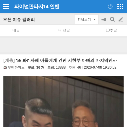
파이널판타지14
인벤
오픈 이슈 갤러리
전체보기
공
검
글
지
색
내글
내 댓글
10추글
on/off
쓰
기
[계층]
‘또 봐!‘ 자폐 아들에게 건넨 시한부 아빠의 마지막인사
부엔까미노
댓글: 36 개
조회:
13888
추천:
46
2026-07-08 19:30:52