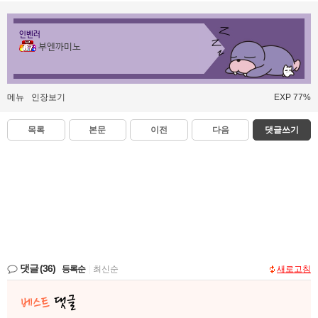
인벤러
부엔까미노
메뉴
인장보기
EXP 77%
목록
본문
이전
다음
댓글쓰기
댓글
(36)
등록순
|
최신순
새로고침