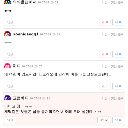
의식을넘어서
26-07-08 20:05
신고
|
공감 확인
ㅠㅠ
답글
0
0
Koenigsegg1
26-07-08 20:08
신고
|
공감 확인
ㅜㅜ
답글
0
0
처제
26-07-08 20:57
신고
|
공감 확인
왜 여한이 없으시겠어..오래오래 건강히 아들과 있고싶으실텐데..
답글
1
0
교범바제
26-07-08 21:33
신고
|
공감 확인
아이고 참... ㅠㅠ
개떡같은 것들은 남들 등쳐먹으면서 오래 오래 살던데 ㅅㅂ
답글
12
0