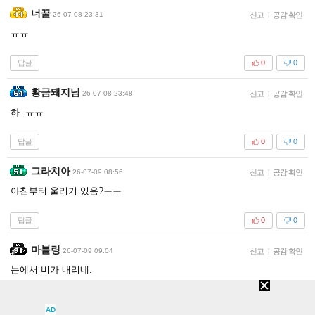
너꿀
26-07-08 23:31
신고
|
공감 확인
ㅠㅠ
답글
0
0
황금돼지님
26-07-08 23:48
신고
|
공감 확인
하..ㅠㅠ
답글
0
0
그라치아
26-07-09 08:56
신고
|
공감 확인
아침부터 울리기 있음?ㅜㅜ
답글
0
0
마블링
26-07-09 09:04
신고
|
공감 확인
눈에서 비가 내리네.
답글
0
0
AD