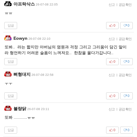
아프락삭스
26-07-08 22:05
신고
|
공감 확인
ㅠㅠ
답글
0
0
Eowyn
26-07-08 22:10
신고
|
공감 확인
또봐.. 라는 짧지만 아버님의 염원과 걱정 그리고 그리움이 담긴 말이
라 형언하기 어려운 슬픔이 느껴져요.. 한참을 울다가갑니다..
답글
0
0
삐형대지
26-07-08 22:58
신고
|
공감 확인
ㅜㅜ
답글
0
0
불량닭
26-07-08 23:11
신고
|
공감 확인
또봐 ...........ㅠㅠ
답글
0
0