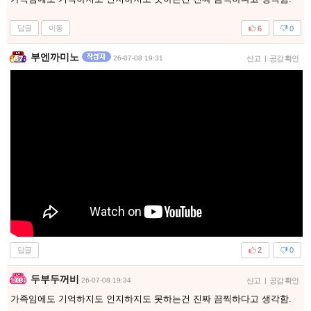
답글
이동
6
0
부엔까미노
26-07-08 19:31
신고
|
공감 확인
답글
2
0
두부두꺼비
26-07-08 19:34
신고
|
공감 확인
가족임에도 기억하지도 인지하지도 못하는건 진짜 끔찍하다고 생각함.