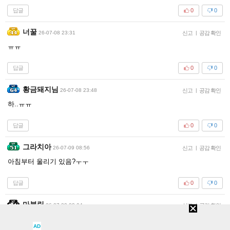
답글
0
0
너꿀
26-07-08 23:31
신고
|
공감 확인
ㅠㅠ
답글
0
0
황금돼지님
26-07-08 23:48
신고
|
공감 확인
하..ㅠㅠ
답글
0
0
그라치아
26-07-09 08:56
신고
|
공감 확인
아침부터 울리기 있음?ㅜㅜ
답글
0
0
마블링
26-07-09 09:04
신고
|
공감 확인
눈에서 비가 내리네.
AD