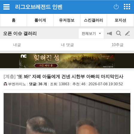
리그오브레전드
인벤
홈
롤이게
유저정보
스킨갤러리
포지션
오픈 이슈 갤러리
전체보기
공
검
글
지
색
내글
내 댓글
10추글
on/off
쓰
기
[계층]
‘또 봐!‘ 자폐 아들에게 건넨 시한부 아빠의 마지막인사
부엔까미노
댓글: 36 개
조회:
13863
추천:
46
2026-07-08 19:30:52