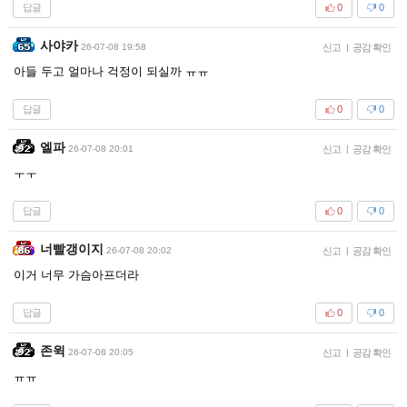
답글
0
0
사야카
26-07-08 19:58
신고
|
공감 확인
아들 두고 얼마나 걱정이 되실까 ㅠㅠ
답글
0
0
엘파
26-07-08 20:01
신고
|
공감 확인
ㅜㅜ
답글
0
0
너빨갱이지
26-07-08 20:02
신고
|
공감 확인
이거 너무 가슴아프더라
답글
0
0
존윅
26-07-08 20:05
신고
|
공감 확인
ㅠㅠ