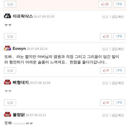
답글
12
0
아프락삭스
26-07-08 22:05
신고
|
공감 확인
ㅠㅠ
답글
0
0
Eowyn
26-07-08 22:10
신고
|
공감 확인
또봐.. 라는 짧지만 아버님의 염원과 걱정 그리고 그리움이 담긴 말이
라 형언하기 어려운 슬픔이 느껴져요.. 한참을 울다가갑니다..
답글
0
0
삐형대지
26-07-08 22:58
신고
|
공감 확인
ㅜㅜ
답글
0
0
불량닭
26-07-08 23:11
신고
|
공감 확인
또봐 ...........ㅠㅠ