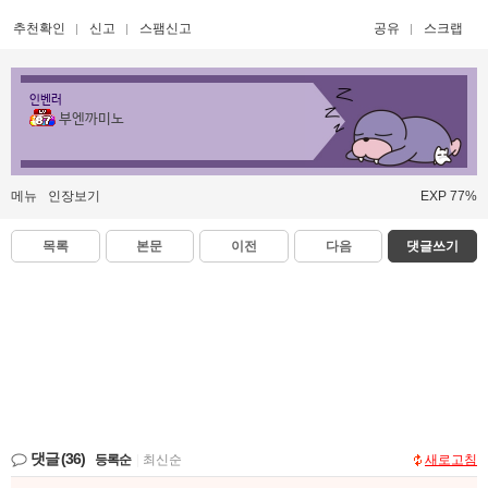
추천확인
신고
스팸신고
공유
스크랩
인벤러
부엔까미노
메뉴
인장보기
EXP 77%
목록
본문
이전
다음
댓글쓰기
댓글
(36)
등록순
|
최신순
새로고침