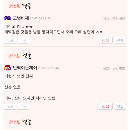
교범바제
26-07-08 21:33
신고
|
공감 확인
아이고 참... ㅠㅠ
개떡같은 것들은 남들 등쳐먹으면서 오래 오래 살던데 ㅅㅂ
답글
이동
12
0
번쩍이는제이
26-07-08 19:44
신고
|
공감 확인
이런거 보면 진짜....
신은 없음
아니, 신이 있다면 저러면 안됨
답글
이동
11
1