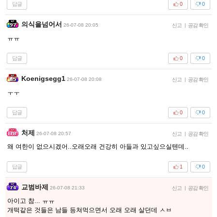
답글
0
0
의식을넘어서
26-07-08 20:05
신고
|
공감 확인
ㅠㅠ
답글
0
0
Koenigsegg1
26-07-08 20:08
신고
|
공감 확인
ㅜㅜ
답글
0
0
처제
26-07-08 20:57
신고
|
공감 확인
왜 여한이 없으시겠어..오래오래 건강히 아들과 있고싶으실텐데..
답글
1
0
교범바제
26-07-08 21:33
신고
|
공감 확인
아이고 참... ㅠㅠ
개떡같은 것들은 남들 등쳐먹으면서 오래 오래 살던데 ㅅㅂ