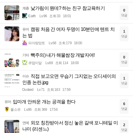
낯가림이 뭔데? 하는 친구 참교육하기
계층
0
댓글
Earth
Lv.96
조회 33
18:01
캠핑 처음 간 여자 두명이 10분만에 텐트 치
유머
1
는 법
댓글
파아랑망토
Lv.68
조회 179
18:00
빽주의) 내가 해물쌈장 개발자여!
기타
0
댓글
큐땁이알
Lv.88
조회 114
18:00
직접 보고오면 우습기 그지없는 오디세이의
이슈
1
인종 논란.jpg
댓글
Dusked
Lv.71
조회 183
17:59
입마개 안씌운 개는 공격을 한다
유머
6
댓글
풀소유
Lv.86
조회 369
17:56
외모 칭찬받아서 정신 놓은 갈색 포니테일 미
연예
2
나미 (리센느)
댓글