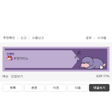
추천확인
신고
스팸신고
공유
스크랩
인벤러
부엔까미노
메뉴
인장보기
EXP 77%
목록
본문
이전
다음
댓글쓰기