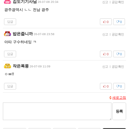
김도기기사님
26-07-08 20:34
신고
|
공감 확인
광주광역시 ㄴㄴ 전남 광주
답글
0
0
밥은줍니까
26-07-08 23:58
신고
|
공감 확인
아따 구수하네잉 ㅋ
답글
0
0
작은폭풍
26-07-09 11:09
신고
|
공감 확인
ㅇㅃ!!
답글
0
0
새로고침
등록