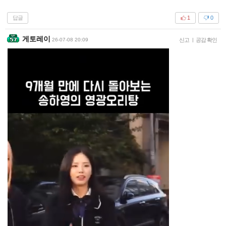
답글
1
0
게토레이
26-07-08 20:09
신고
|
공감 확인