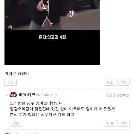
귀여운 하영이
답글
1
0
삐요히코
26-07-08 20:11
신고
|
공감 확인
오리탕은 광주 영미오리탕인디....
영광오리탕이 맞은편에 있긴 한디 아무래도 영미가 더 맛있제
본점 꼬가 찼으믄 상무지구 가도 되고
답글
0
0