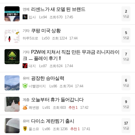
리센느가 새 모델 된 브랜드
연예
2
댓글
입사
Lv.94
조회 670
17:45
쿠팡 미국 상황
기타
5
댓글
하루5프로
Lv.50
조회 1224
17:44
P2W에 지쳐서 직접 만든 무과금 리니지라이
기타
7
크 ㅡ 플레이 후기 !!
댓글
대지
Lv.87
조회 624
17:44
굉장한 승마실력
유머
6
댓글
너빨갱이지
Lv.86
조회 704
17:44
오늘부터 휴가 들어갑니다
계층
9
댓글
쾌변왕
Lv.91
조회 603
추천 1
17:42
다이소 계란찜기 출시
유머
17
댓글
풀소유
Lv.86
조회 1236
추천 1
17:41