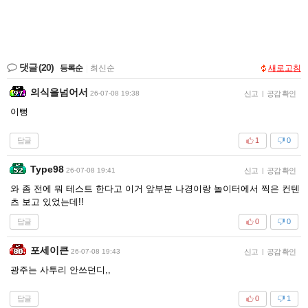
댓글
(20)
등록순
|
최신순
새로고침
의식을넘어서
26-07-08 19:38
신고
|
공감 확인
이뻥
답글
1
0
Type98
26-07-08 19:41
신고
|
공감 확인
와 좀 전에 뭐 테스트 한다고 이거 앞부분 나경이랑 놀이터에서 찍은 컨텐
츠 보고 있었는데!!
답글
0
0
포세이큰
26-07-08 19:43
신고
|
공감 확인
광주는 사투리 안쓰던디,,
답글
0
1