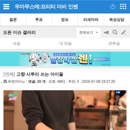
우마무스메:프리티 더비
인벤
질문
투표
정보
리세마라
육성상담
오픈 이슈 갤러리
전체보기
공
검
글
지
색
내글
내 댓글
10추글
on/off
쓰
기
[연예]
고향 사투리 쓰는 아이돌
부엔까미노
댓글: 20 개
조회:
4861
추천:
4
2026-07-08 19:37:26