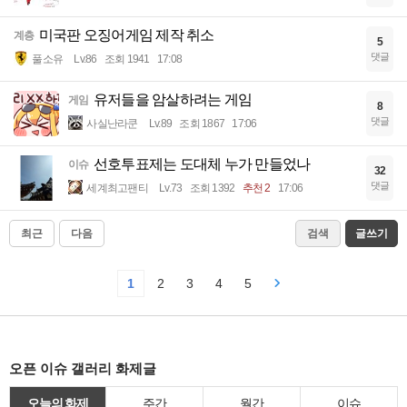
미국판 오징어게임 제작 취소
계층
5
댓글
풀소유
Lv.86
조회 1941
17:08
유저들을 암살하려는 게임
게임
8
댓글
사실난라쿤
Lv.89
조회 1867
17:06
선호투표제는 도대체 누가 만들었나
이슈
32
댓글
세계최고팬티
Lv.73
조회 1392
추천 2
17:06
최근
다음
검색
글쓰기
1
2
3
4
5
오픈 이슈 갤러리 화제글
오늘의 화제
주간
월간
이슈