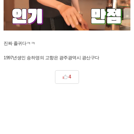
진짜 졸귀다ㅋㅋ
1997년생인 송하영의 고향은 광주광역시 광산구다
4