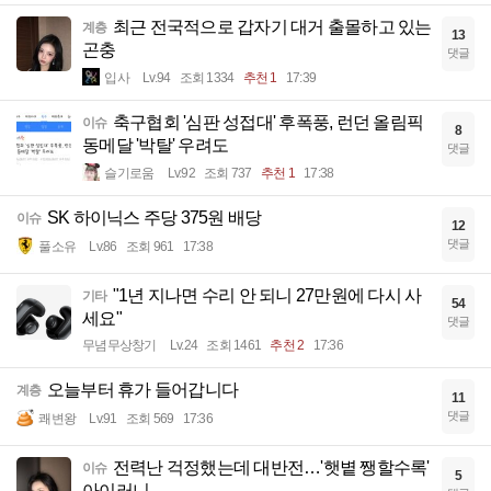
최근 전국적으로 갑자기 대거 출몰하고 있는
계층
13
곤충
댓글
입사
Lv.94
조회 1334
추천 1
17:39
축구협회 '심판 성접대' 후폭풍, 런던 올림픽
이슈
8
동메달 '박탈' 우려도
댓글
슬기로움
Lv.92
조회 737
추천 1
17:38
SK 하이닉스 주당 375원 배당
이슈
12
댓글
풀소유
Lv.86
조회 961
17:38
"1년 지나면 수리 안 되니 27만원에 다시 사
기타
54
세요"
댓글
무념무상창기
Lv.24
조회 1461
추천 2
17:36
오늘부터 휴가 들어갑니다
계층
11
댓글
쾌변왕
Lv.91
조회 569
17:36
전력난 걱정했는데 대반전…'햇볕 쨍할수록'
이슈
5
아이러니