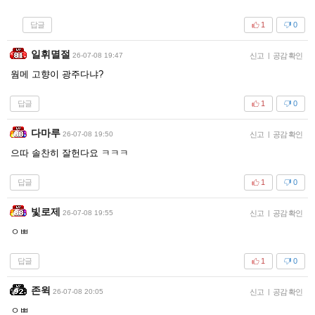
답글
1
0
일휘멸절
26-07-08 19:47
신고
|
공감 확인
웜메 고향이 광주다냐?
답글
1
0
다마루
26-07-08 19:50
신고
|
공감 확인
으따 솔찬히 잘헌다요 ㅋㅋㅋ
답글
1
0
빛로제
26-07-08 19:55
신고
|
공감 확인
ㅇㅃ
답글
1
0
존윅
26-07-08 20:05
신고
|
공감 확인
ㅇㅃ