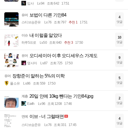
입사
Lv.94
조회 642
17:51
보법이 다른 기안84
유머
4
댓글
스티브승준유
Lv.76
조회 797
추천 1
17:51
내 이럴줄 알았다
이슈
10
댓글
하루5프로
Lv.50
조회 640
추천 3
17:50
오디세이아 이후 오디세우스 가계도
유머
9
댓글
옆사마
Lv.87
조회 725
17:50
장항준이 말하는 5%의 미학
유머
5
댓글
풀소유
Lv.86
조회 559
17:50
20일 안에 10kg 뺀다는 기안84.jpg
계층
2
댓글
Earth
Lv.96
조회 1208
17:46
이브 - 너 그럴때면
연예
4
댓글
스티브승준유
Lv.76
조회 331
17:45