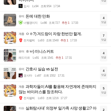
댓글
입사
Lv.94
조회 954
17:34
돈에 대한 만화
유머
4
댓글
너빨갱이지
Lv.86
조회 727
추천 1
17:33
ㅇㅎ?) 겨드랑이 자랑 한번만 할게.
계층
7
댓글
전자팔찌
Lv.93
조회 1548
추천 1
17:33
ㅎㅂ) 미니스커트
유머
4
댓글
레드미르
Lv.91
조회 1541
추천 1
17:31
간호사 실습 vs 실전
유머
4
댓글
옆사마
Lv.87
조회 1552
17:31
과학자들이 AI를 활용해 자연계에 존재하지
계층
5
않는 바이러스를 창조하다.
댓글
전자팔찌
Lv.93
조회 1216
17:27
실화탐사대' 의정부 일가족 사망 생활고? 아
이슈
2