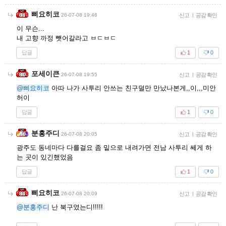
삐요히코
26-07-08 19:46
신고
|
공감 확인
이 무슨...
내 고향 까정 뺏어갈라고 ㅂㄷㅂㄷ
답글
1
0
포세이큰
26-07-08 19:55
신고
|
공감 확인
@삐요히코
아따 나가 사투리 안쓰는 친구덜만 만났나본게,,이,,,미안
허이
답글
1
0
분홍주디
26-07-08 20:05
신고
|
공감 확인
광주도 동네마다 다를걸요 좀 밑으로 내려가면 전남 사투리 쎄게 하
는 곳이 있긴했었음
답글
1
0
삐요히코
26-07-08 20:09
신고
|
공감 확인
@분홍주디
난 북구였는디!!!!!