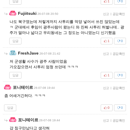
답글
1
0
Fujiitsuki
26-07-08 20:50
신고
|
공감 확인
나도 북구였는데 저렇게까지 사투리를 억양 넣어서 쓰진 않았는데
ㅋ 군대에서 후임이 광주사람이 왔는디 와 진짜 사투리 허벌나데.. 광
주가 얼마나 넓다고 우리동네는 그 정도는 아니였는디 신기했음
답글
1
0
FreshJave
26-07-08 21:42
신고
|
공감 확인
저 군생활 사수가 광주 사람이었음
가오잡으면서 사투리 엄청 쓰던데 ㅋㅋㅋ
답글
1
0
포니테이르
26-07-08 19:44
신고
|
공감 확인
좀 어새거긴허다. ㅋㅋㅋ
답글
0
0
포니테이르
26-07-08 19:44
신고
|
공감 확인
걍 칭구만났다고 생각혀