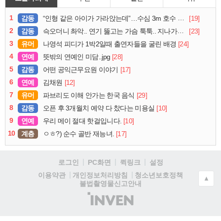
1
감동
[19]
“인형 같은 아이가 가라앉는데”…수심 3m 호수 뛰어든 60대 의인
2
감동
[23]
슥오더니 촤악.. 연기 뚫고는 가슴 툭툭.. 지나가던 아재의 정체
3
유머
[24]
나영석 피디가 1박2일때 출연자들을 굴린 배경
4
연예
[28]
뜻밖의 연예인 미담..jpg
5
감동
[17]
어떤 공익근무요원 이야기
6
연예
[12]
김채원
7
유머
[29]
파브리도 이해 안가는 한국 음식
8
감동
[10]
오픈 후 3개월치 예약 다 찼다는 미용실
9
연예
[10]
우리 메이 절대 핫걸입니다.
10
계층
[17]
ㅇㅎ?) 순수 골반 재능녀.
로그인
PC화면
퀵링크
설정
청소년보호정책
이용약관
개인정보처리방침
▲
불법촬영물신고안내
(주)
인
벤