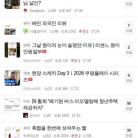
님 살인?
댓글
Deadpool
Lv.88
조회 947
17:26
배민 외국인 리뷰
유머
7
댓글
너빨갱이지
Lv.86
조회 1361
추천 2
17:24
그날 원이의 눈이 슬펐던 이유 | 리센느 원이
연예
2
안원잘부
댓글
아이스티이
Lv.32
조회 718
추천 1
17:24
현장 스케치 Day 3ㅣ2026 쿠팡플레이 시리
연예
0
즈
댓글
아이스티이
Lv.32
조회 364
17:21
與 황희 “폐기된 버스 리모델링해 청년주택
이슈
50
제공하자”
댓글
옆사마
Lv.87
조회 1825
17:10
축협을 한번에 보여주는 짤
유머
10
댓글
하루5프로
Lv.50
조회 2039
추천 2
17:09