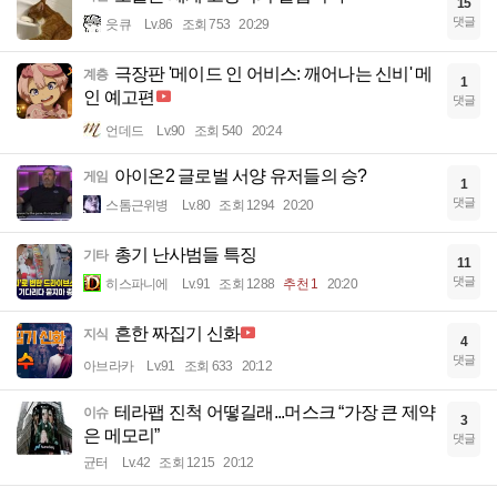
15
댓글
읏큐
Lv.86
조회 753
20:29
극장판 '메이드 인 어비스: 깨어나는 신비' 메
계층
1
인 예고편
댓글
언데드
Lv.90
조회 540
20:24
아이온2 글로벌 서양 유저들의 승?
게임
1
댓글
스톰근위병
Lv.80
조회 1294
20:20
총기 난사범들 특징
기타
11
댓글
히스파니에
Lv.91
조회 1288
추천 1
20:20
흔한 짜집기 신화
지식
4
댓글
아브라카
Lv.91
조회 633
20:12
테라팹 진척 어떻길래...머스크 “가장 큰 제약
이슈
3
은 메모리”
댓글
균터
Lv.42
조회 1215
20:12