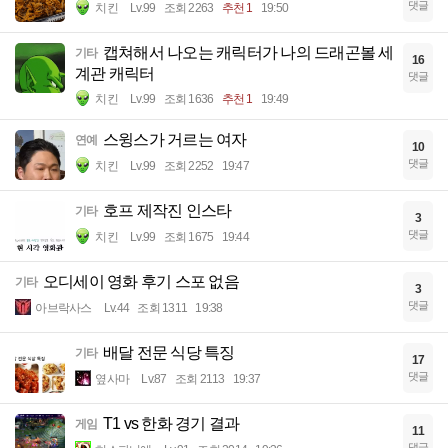
댓글
치킨
Lv.99
조회 2263
추천 1
19:50
캡쳐해서 나오는 캐릭터가 나의 드래곤볼 세
기타
16
계관 캐릭터
댓글
치킨
Lv.99
조회 1636
추천 1
19:49
스윙스가 거르는 여자
연예
10
댓글
치킨
Lv.99
조회 2252
19:47
호프 제작진 인스타
기타
3
댓글
치킨
Lv.99
조회 1675
19:44
오디세이 영화 후기 스포 없음
기타
3
댓글
아브락사스
Lv.44
조회 1311
19:38
배달 전문 식당 특징
기타
17
댓글
옆사마
Lv.87
조회 2113
19:37
T1 vs 한화 경기 결과
게임
11
댓글