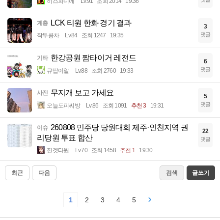
히스파니에
Lv.91
조회 2014
19:36
LCK 티원 한화 경기 결과
계층
3
댓글
작두콩차
Lv.84
조회 1247
19:35
한강공원 짬타이거 레전드
기타
6
댓글
큐땁이알
Lv.88
조회 2760
19:33
무지개 보고 가세요
사진
5
댓글
오늘도피씨방
Lv.86
조회 1091
추천 3
19:31
260808 민주당 당원대회 제주·인천지역 권
이슈
22
리당원 투표 합산
댓글
진겟타원
Lv.70
조회 1458
추천 1
19:30
최근
다음
검색
글쓰기
1
2
3
4
5