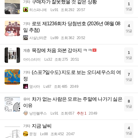
구매자가 잘못했을 것 같은 상황
기타
1
댓글
히스파니에
Lv.91
조회 292
20:57
로또 제1236회차 당첨번호 (2026년 08월 08
기타
4
일 추첨)
댓글
사실난라쿤
Lv.89
조회 362
20:52
목장에 처음 와본 강아지 ㅋㅋ
계층
1
댓글
아이스티이
Lv.32
조회 275
20:51
(스포?일수도) 지도로 보는 오디세우스의 여
기타
7
정
댓글
옆사마
Lv.87
조회 485
20:49
차가 없는 사람은 모르는 주말에 나가기 싫은
유머
8
이유
댓글
낭만블루스
Lv.91
조회 657
추천 1
20:49
지금 날씨
기타
4
댓글
문정
Lv.88
조회 452
20:47