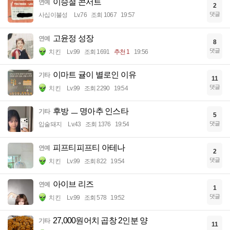
이승철 콘서트
연예
2
댓글
사십이불성
Lv.76
조회 1067
19:57
고윤정 성장
연예
8
댓글
치킨
Lv.99
조회 1691
추천 1
19:56
이마트 귤이 별로인 이유
기타
11
댓글
치킨
Lv.99
조회 2290
19:54
후방 ㅡ 명아추 인스타
기타
5
댓글
입술돼지
Lv.43
조회 1376
19:54
피프티피프티 아테나
연예
2
댓글
치킨
Lv.99
조회 822
19:54
아이브 리즈
연예
1
댓글
치킨
Lv.99
조회 578
19:52
27,000원어치 곱창 2인분 양
기타
11