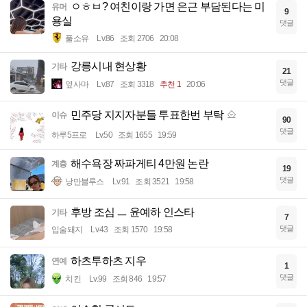
ㅇㅎㅂ? 여친이랑 가면 은근 부담된다는 미
유머
9
용실
댓글
풀소유
Lv.86
조회 2706
20:08
강릉시내 현상황
기타
21
댓글
옆사마
Lv.87
조회 3318
추천 1
20:06
민주당 지지자분들 투표한번 부탁
이슈
90
댓글
하루5프로
Lv.50
조회 1655
19:59
해수욕장 짜파게티 4만원 논란
계층
19
댓글
낭만블루스
Lv.91
조회 3521
19:58
후방 조심 ㅡ 윤예하 인스타
기타
7
댓글
입술돼지
Lv.43
조회 1570
19:58
하츠투하츠 지우
연예
1
댓글
치킨
Lv.99
조회 846
19:57