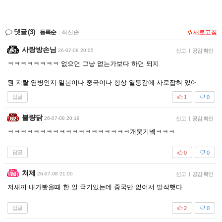
댓글
(3)
등록순
|
최신순
새로고침
사랑방손님
26-07-08 20:05
신고
|
공감 확인
ㅋㅋㅋㅋㅋㅋㅋㅋ 없으면 그냥 없는가보다 하면 되지
뭔 지랄 염병인지 일본이나 중국이나 항상 열등감에 사로잡혀 있어
답글
1
0
불량닭
26-07-08 20:19
신고
|
공감 확인
ㅋㅋㅋㅋㅋㅋㅋㅋㅋㅋㅋㅋㅋㅋㅋㅋㅋㅋㅋ개웃기넼ㅋㅋㅋ
답글
0
0
처제
26-07-08 21:00
신고
|
공감 확인
저새끼 내가봣을때 한 일 국기있는데 중국만 없어서 발작햇다
답글
2
0