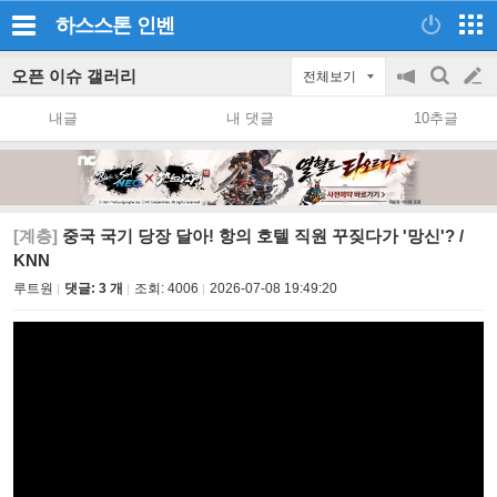
하스스톤
인벤
오픈 이슈 갤러리
전체보기
공
검
글
지
색
내글
내 댓글
10추글
on/off
쓰
기
[계층]
중국 국기 당장 달아! 항의 호텔 직원 꾸짖다가 '망신'? /
KNN
루트원
댓글: 3 개
조회:
4006
2026-07-08 19:49:20