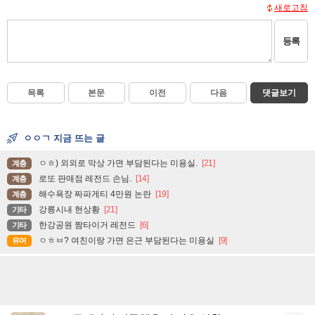
새로고침
등록
목록
본문
이전
다음
댓글보기
ㅇㅇㄱ 지금 뜨는 글
ㅇㅎ) 외외로 막상 가면 부담된다는 미용실.
[21]
계층
로또 판매점 레전드 손님.
[14]
계층
해수욕장 짜파게티 4만원 논란
[19]
계층
강릉시내 현상황
[21]
기타
한강공원 짬타이거 레전드
[6]
기타
ㅇㅎㅂ? 여친이랑 가면 은근 부담된다는 미용실
[9]
유머