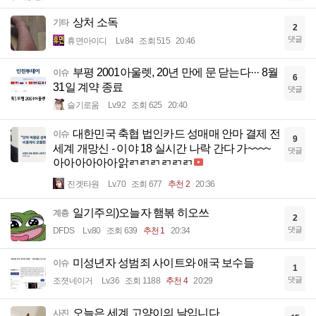
상처 소독
기타
2
댓글
휴면아이디
Lv.84
조회 515
20:46
부평 2001아울렛, 20년 만에 문 닫는다··· 8월
이슈
6
31일 계약 종료
댓글
슬기로움
Lv.92
조회 625
20:40
대한민국 축협 법인카드 성매매 안마 결제 전
이슈
9
세계 개망신 - 이야 18 실시간 나락 간다 가~~~~
댓글
아아아아아아앍ㄺㄺㄺㄺㄺㄺ
진겟타원
Lv.70
조회 677
추천 2
20:36
일기주의)오늘자 햄볶 히오쓰
계층
2
댓글
DFDS
Lv.80
조회 639
추천 1
20:34
미성년자 성범죄 사이트와 애국 보수들
이슈
1
댓글
조졋네이거
Lv.36
조회 1188
추천 4
20:29
오늘은 세계 고양이의 날입니다
사진