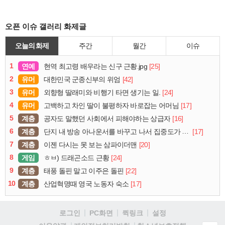
오픈 이슈 갤러리 화제글
오늘의 화제
주간
월간
이슈
1
연예
[25]
현역 최고령 배우라는 신구 근황.jpg
2
유머
[42]
대한민국 군종신부의 위엄
3
유머
[24]
외향형 딸래미와 비행기 타면 생기는 일.
4
유머
[17]
고백하고 차인 딸이 불평하자 바로잡는 어머님
5
계층
[16]
공자도 말했던 사회에서 피해야하는 상급자
6
계층
[17]
단지 내 방송 아나운서를 바꾸고 나서 집중도가 확 올라갔다는 한 아파트의 안내방송
7
계층
[20]
이젠 다시는 못 보는 삼파이더맨
8
게임
[24]
ㅎㅂ) 드래곤소드 근황
9
계층
[22]
태풍 돌핀 말고 이주은 돌핀
10
계층
[17]
산업혁명때 영국 노동자 숙소
로그인
PC화면
퀵링크
설정