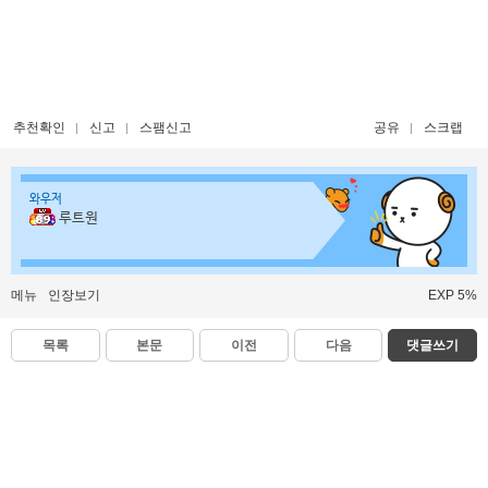
추천확인
신고
스팸신고
공유
스크랩
와우저
루트원
메뉴
인장보기
EXP 5%
목록
본문
이전
다음
댓글쓰기