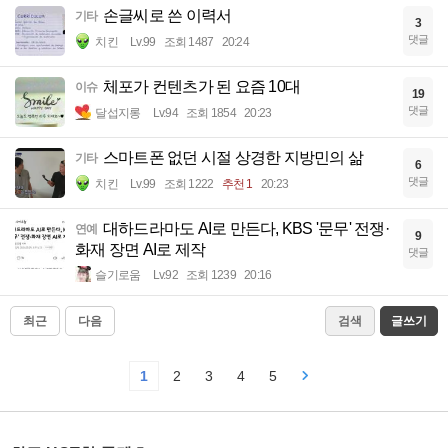
손글씨로 쓴 이력서
기타
3
댓글
치킨
Lv.99
조회 1487
20:24
체포가 컨텐츠가 된 요즘 10대
이슈
19
댓글
달섭지롱
Lv.94
조회 1854
20:23
스마트폰 없던 시절 상경한 지방민의 삶
기타
6
댓글
치킨
Lv.99
조회 1222
추천 1
20:23
대하드라마도 AI로 만든다, KBS '문무' 전쟁·
연예
9
화재 장면 AI로 제작
댓글
슬기로움
Lv.92
조회 1239
20:16
최근
다음
검색
글쓰기
1
2
3
4
5