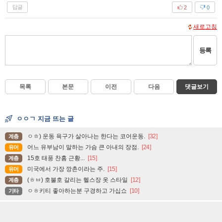
답글
2
0
새로고침
등록
목록
본문
이전
다음
댓글보기
ㅇㅇㄱ 지금 뜨는 글
ㅇㅎ) 운동 욕구가 살아나는 한다는 코어운동.
[32]
계층
어느 유부남이 말하는 가슴 큰 아내의 장점.
[24]
유머
15호 태풍 찬홈 근황...
[15]
계층
미국에서 가장 깡촌이라는 주.
[15]
유머
(ㅎㅂ) 호불호 갈리는 헬스장 옷 스타일
[12]
계층
ㅇㅎ키티 좋아하는분 구경하고 가십쇼
[10]
기타