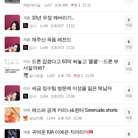
백합에이슬
Lv.57
조회 699
추천 1
21:12
10년 우정 깨버리기..
계층
2
댓글
입사
Lv.94
조회 827
21:12
제주산 옥돔 레전드
계층
6
댓글
입사
Lv.94
조회 973
21:10
드론 잡겠다고 63억 써놓고 '쿨쿨'‥드론 부
이슈
3
서질까봐?
댓글
슬기로움
Lv.92
조회 735
추천 1
21:09
세금 징수팀 방문에 이성을 잃은 체납자
이슈
4
댓글
입사
Lv.94
조회 851
21:08
에스파 공계 카리나&윈터 Serenade.shorts
연예
3
댓글
달섭지롱
Lv.94
조회 416
21:08
귀여운 KIA 이예은 치어리더
계층
0