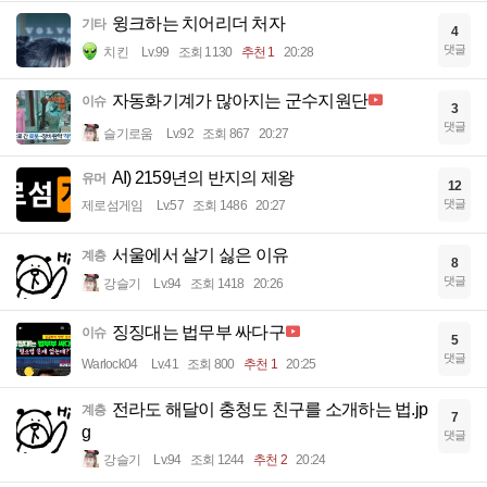
윙크하는 치어리더 처자
기타
4
댓글
치킨
Lv.99
조회 1130
추천 1
20:28
자동화기계가 많아지는 군수지원단
이슈
3
댓글
슬기로움
Lv.92
조회 867
20:27
AI) 2159년의 반지의 제왕
유머
12
댓글
제로섬게임
Lv.57
조회 1486
20:27
서울에서 살기 싫은 이유
계층
8
댓글
강슬기
Lv.94
조회 1418
20:26
징징대는 법무부 싸다구
이슈
5
댓글
Warlock04
Lv.41
조회 800
추천 1
20:25
전라도 해달이 충청도 친구를 소개하는 법.jp
계층
7
g
댓글
강슬기
Lv.94
조회 1244
추천 2
20:24