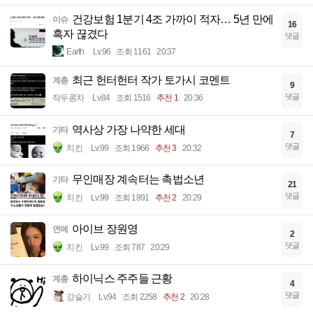
건강보험 1분기 4조 가까이 적자… 5년 만에
이슈
16
흑자 끊겼다
댓글
Earth
Lv.96
조회 1161
20:37
최근 헌터헌터 작가 토가시 코멘트
계층
9
댓글
작두콩차
Lv.84
조회 1516
추천 1
20:36
역사상 가장 나약한 세대
기타
7
댓글
치킨
Lv.99
조회 1966
추천 3
20:32
무인매장 계속터는 촉법소년
기타
21
댓글
치킨
Lv.99
조회 1891
추천 2
20:29
아이브 장원영
연예
2
댓글
치킨
Lv.99
조회 787
20:29
하이닉스 주주들 근황
계층
4
댓글
강슬기
Lv.94
조회 2258
추천 2
20:28