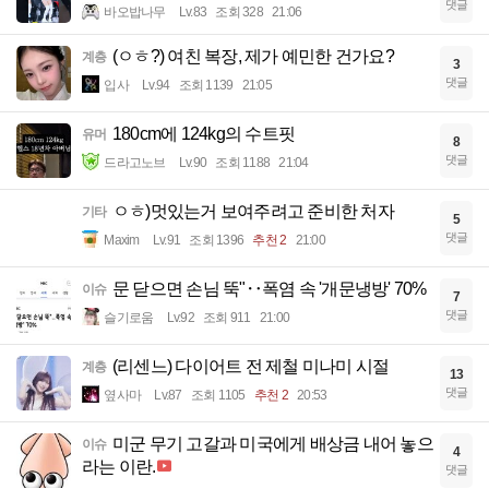
댓글
바오밥나무
Lv.83
조회 328
21:06
(ㅇㅎ?) 여친 복장, 제가 예민한 건가요?
계층
3
댓글
입사
Lv.94
조회 1139
21:05
180cm에 124kg의 수트핏
유머
8
댓글
드라고노브
Lv.90
조회 1188
21:04
ㅇㅎ)멋있는거 보여주려고 준비한 처자
기타
5
댓글
Maxim
Lv.91
조회 1396
추천 2
21:00
문 닫으면 손님 뚝"‥폭염 속 '개문냉방' 70%
이슈
7
댓글
슬기로움
Lv.92
조회 911
21:00
(리센느) 다이어트 전 제철 미나미 시절
계층
13
댓글
옆사마
Lv.87
조회 1105
추천 2
20:53
미군 무기 고갈과 미국에게 배상금 내어 놓으
이슈
4
라는 이란.
댓글