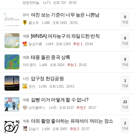
영원한하늘
Lv.71
조회 724
20:52
여친 보는 기준이 너무 높은 니뽄남
유머
0
댓글
풀소유
Lv.86
조회 1441
20:51
[WNBA] 여자농구의 와일드한 반칙
계층
8
댓글
달섭지롱
Lv.94
조회 1189
추천 1
20:44
태풍 돌핀 중국 상륙
계층
9
댓글
작두콩차
Lv.84
조회 1824
추천 1
20:42
압구정 한강공원
사진
1
댓글
윈빈
Lv.90
조회 1181
20:41
길빵 이거 어떻게 할 수 없나?
계층
23
댓글
낭만블루스
Lv.91
조회 1637
추천 2
20:37
야외 촬영 좋아하는 유재석이 꺼리는 장소
계층
2
댓글
강슬기
Lv.94
조회 1943
추천 2
20:37