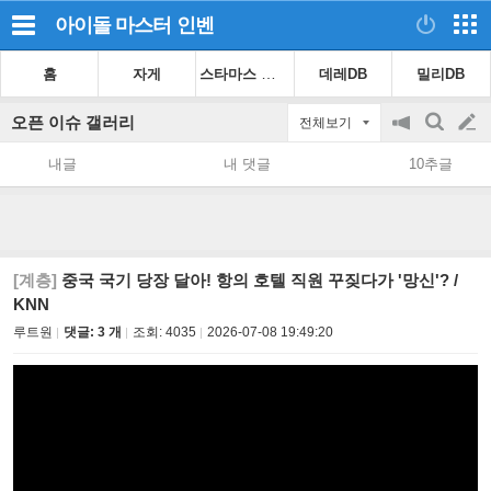
아이돌 마스터
인벤
스타마스 가이드
홈
자게
데레DB
밀리DB
오픈 이슈 갤러리
전체보기
공
검
글
지
색
내글
내 댓글
10추글
on/off
쓰
기
[계층]
중국 국기 당장 달아! 항의 호텔 직원 꾸짖다가 '망신'? /
KNN
루트원
댓글: 3 개
조회:
4035
2026-07-08 19:49:20