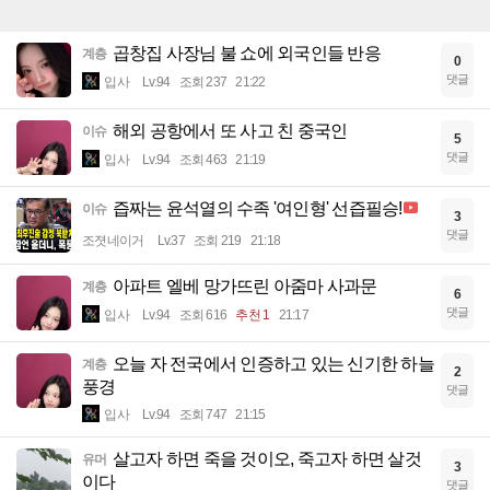
곱창집 사장님 불 쇼에 외국인들 반응
계층
0
댓글
입사
Lv.94
조회 237
21:22
해외 공항에서 또 사고 친 중국인
이슈
5
댓글
입사
Lv.94
조회 463
21:19
즙짜는 윤석열의 수족 '여인형' 선즙필승!
이슈
3
댓글
조졋네이거
Lv.37
조회 219
21:18
아파트 엘베 망가뜨린 아줌마 사과문
계층
6
댓글
입사
Lv.94
조회 616
추천 1
21:17
오늘 자 전국에서 인증하고 있는 신기한 하늘
계층
2
풍경
댓글
입사
Lv.94
조회 747
21:15
살고자 하면 죽을 것이오, 죽고자 하면 살것
유머
3
이다
댓글