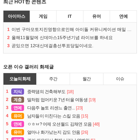
최근 HOT한 콘텐츠
아이마스
게임
IT
유머
연예
1
이번 구마모토지진영향으로인해 아이돌 커뮤니케이션 매일 게시물이 중단된다고하네요ㅠ
2
올해11월말에 신데마스15주년기념 라이브를 하네요
3
곧있으면 12대신데걸총선투표당일이네요.
오픈 이슈 갤러리 화제글
오늘의 화제
주간
월간
이슈
1
지식
[18]
중력댐의 건축해부도
2
계층
[19]
딸처럼 업어키운 7년 터울 여동생
3
연예
[23]
다음주 놀토 리센느 출연...
4
유머
[15]
남자들이 미친다는 스킬 모음
5
연예
[48]
ㅇㅎㅂ? 어제 오션월드 김채연 모음
6
유머
[26]
얼마나 화가났는지 감도 안옴