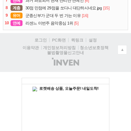
7
연예
[6]
과거 파묘되서 현재 난리난 연예인
8
계층
[15]
30점 만점에 29점을 쏘다니 대단하시네요.jpg
9
유머
[16]
군종신부가 군대 두 번 가는 이유
10
연예
[5]
리센느 이번주 음악중심 1위
로그인
PC화면
퀵링크
설정
청소년보호정책
이용약관
개인정보처리방침
▲
불법촬영물신고안내
(주)
인
벤