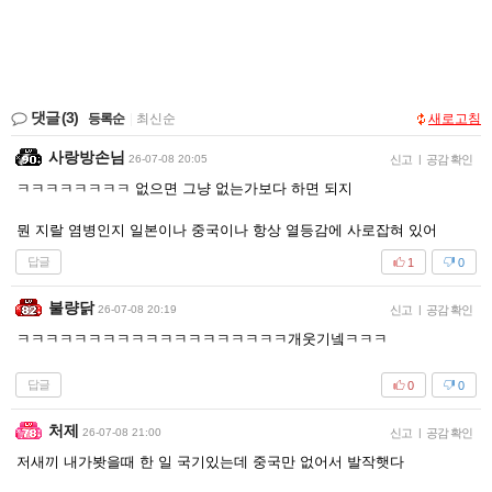
댓글
(3)
등록순
|
최신순
새로고침
사랑방손님
26-07-08 20:05
신고
|
공감 확인
ㅋㅋㅋㅋㅋㅋㅋㅋ 없으면 그냥 없는가보다 하면 되지
뭔 지랄 염병인지 일본이나 중국이나 항상 열등감에 사로잡혀 있어
답글
1
0
불량닭
26-07-08 20:19
신고
|
공감 확인
ㅋㅋㅋㅋㅋㅋㅋㅋㅋㅋㅋㅋㅋㅋㅋㅋㅋㅋㅋ개웃기넼ㅋㅋㅋ
답글
0
0
처제
26-07-08 21:00
신고
|
공감 확인
저새끼 내가봣을때 한 일 국기있는데 중국만 없어서 발작햇다