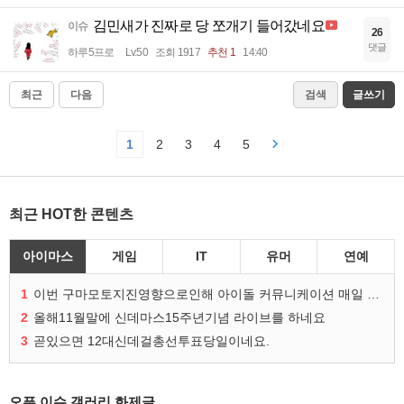
김민새가 진짜로 당 쪼개기 들어갔네요
이슈
26
댓글
하루5프로
Lv.50
조회 1917
추천 1
14:40
최근
다음
검색
글쓰기
1
2
3
4
5
최근 HOT한 콘텐츠
아이마스
게임
IT
유머
연예
1
이번 구마모토지진영향으로인해 아이돌 커뮤니케이션 매일 게시물이 중단된다고하네요ㅠ
2
올해11월말에 신데마스15주년기념 라이브를 하네요
3
곧있으면 12대신데걸총선투표당일이네요.
오픈 이슈 갤러리 화제글