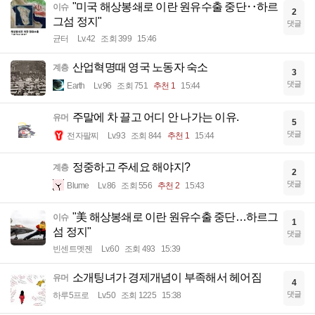
"미국 해상봉쇄로 이란 원유수출 중단‥하르
이슈
2
그섬 정지"
댓글
균터
Lv.42
조회 399
15:46
산업혁명때 영국 노동자 숙소
계층
3
댓글
Earth
Lv.96
조회 751
추천 1
15:44
주말에 차 끌고 어디 안 나가는 이유.
유머
5
댓글
전자팔찌
Lv.93
조회 844
추천 1
15:44
정중하고 주세요 해야지?
계층
2
댓글
Blume
Lv.86
조회 556
추천 2
15:43
"美 해상봉쇄로 이란 원유수출 중단…하르그
이슈
1
섬 정지"
댓글
빈센트멧젠
Lv.60
조회 493
15:39
소개팅녀가 경제개념이 부족해서 헤어짐
유머
4
댓글
하루5프로
Lv.50
조회 1225
15:38