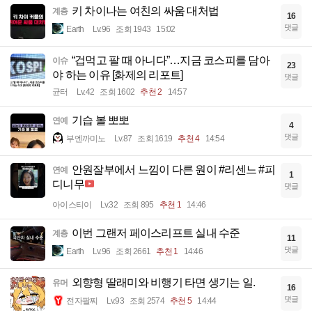
키 차이나는 여친의 싸움 대처법
계층
16
댓글
Earth
Lv.96
조회 1943
15:02
“겁먹고 팔 때 아니다”…지금 코스피를 담아
이슈
23
야 하는 이유 [화제의 리포트]
댓글
균터
Lv.42
조회 1602
추천 2
14:57
기습 볼 뽀뽀
연예
4
댓글
부엔까미노
Lv.87
조회 1619
추천 4
14:54
안원잘부에서 느낌이 다른 원이 #리센느 #피
연예
1
디니무
댓글
아이스티이
Lv.32
조회 895
추천 1
14:46
이번 그랜저 페이스리프트 실내 수준
계층
11
댓글
Earth
Lv.96
조회 2661
추천 1
14:46
외향형 딸래미와 비행기 타면 생기는 일.
유머
16
댓글
전자팔찌
Lv.93
조회 2574
추천 5
14:44