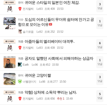
귀여운 스타일의 일본인 여친 체감.
유머
3
댓글
전자팔찌
Lv.93
조회 409
15:53
도심의 어르신들이 무더위 쉼터에 안가고 공
이슈
1
항으로 모이는 이유
댓글
슬기로움
Lv.92
조회 252
15:52
아줌마들의 엘리베이터 대격투.
계층
6
댓글
전자팔찌
Lv.93
조회 439
15:52
공자도 말했던 사회에서 피해야하는 상급자
계층
1
댓글
Earth
Lv.96
조회 452
15:50
귀여운 고양이짤
유머
3
댓글
너빨갱이지
Lv.86
조회 277
15:50
약혐) 상처에 소독약 뿌리는 남자.
계층
5
댓글
전자팔찌
Lv.93
조회 656
추천 1
15:49