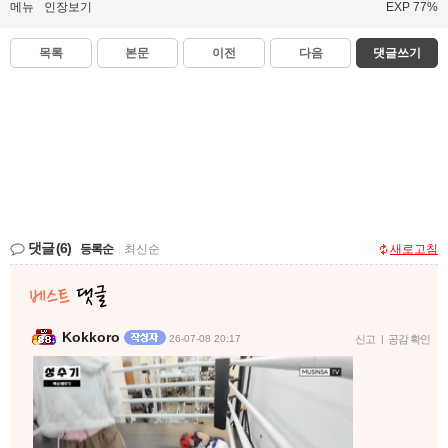
메뉴
인장보기
EXP 77%
목록
본문
이전
다음
댓글쓰기
댓글
(6)
등록순
|
최신순
새로고침
Kokkoro
26-07-08 20:17
신고
|
공감 확인