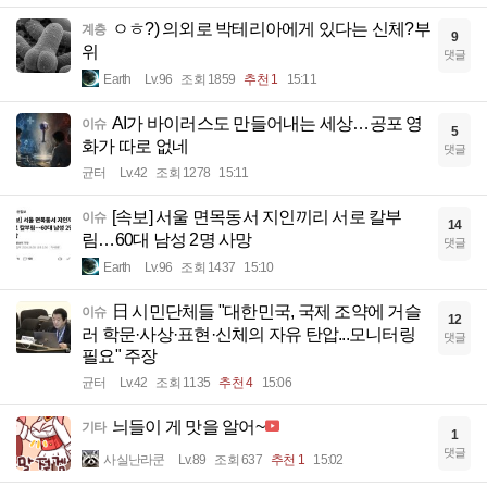
ㅇㅎ?) 의외로 박테리아에게 있다는 신체?부
계층
9
위
댓글
Earth
Lv.96
조회 1859
추천 1
15:11
AI가 바이러스도 만들어내는 세상…공포 영
이슈
5
화가 따로 없네
댓글
균터
Lv.42
조회 1278
15:11
[속보] 서울 면목동서 지인끼리 서로 칼부
이슈
14
림…60대 남성 2명 사망
댓글
Earth
Lv.96
조회 1437
15:10
日 시민단체들 "대한민국, 국제 조약에 거슬
이슈
12
러 학문·사상·표현·신체의 자유 탄압...모니터링
댓글
필요" 주장
균터
Lv.42
조회 1135
추천 4
15:06
늬들이 게 맛을 알어~
기타
1
댓글
사실난라쿤
Lv.89
조회 637
추천 1
15:02