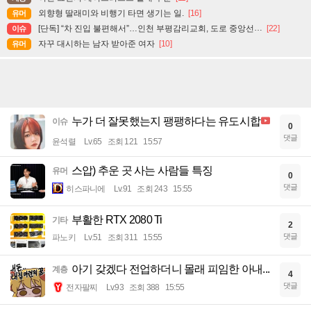
외향형 딸래미와 비행기 타면 생기는 일.
[16]
유머
[단독] “차 진입 불편해서”…인천 부평감리교회, 도로 중앙선 ‘검은 페인트’로 지워
[22]
이슈
자꾸 대시하는 남자 받아준 여자
[10]
유머
누가 더 잘못했는지 팽팽하다는 유도시합
이슈
0
댓글
윤석렬
Lv.65
조회 121
15:57
스압) 추운 곳 사는 사람들 특징
유머
0
댓글
히스파니에
Lv.91
조회 243
15:55
부활한 RTX 2080 Ti
기타
2
댓글
파노키
Lv.51
조회 311
15:55
아기 갖겠다 전업하더니 몰래 피임한 아내...
계층
4
댓글
전자팔찌
Lv.93
조회 388
15:55