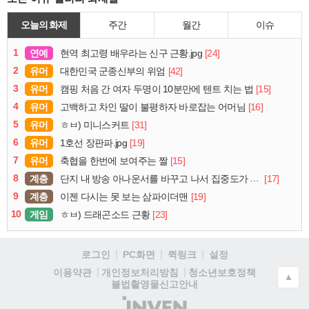
오늘의 화제
주간
월간
이슈
1
연예
[24]
현역 최고령 배우라는 신구 근황.jpg
2
유머
[42]
대한민국 군종신부의 위엄
3
유머
[15]
캠핑 처음 간 여자 두명이 10분만에 텐트 치는 법
4
유머
[16]
고백하고 차인 딸이 불평하자 바로잡는 어머님
5
유머
[31]
ㅎㅂ) 미니스커트
6
유머
[19]
1호선 장판파.jpg
7
유머
[15]
축협을 한번에 보여주는 짤
8
계층
[17]
단지 내 방송 아나운서를 바꾸고 나서 집중도가 확 올라갔다는 한 아파트의 안내방송
9
계층
[19]
이젠 다시는 못 보는 삼파이더맨
10
게임
[23]
ㅎㅂ) 드래곤소드 근황
로그인
PC화면
퀵링크
설정
청소년보호정책
이용약관
개인정보처리방침
▲
불법촬영물신고안내
(주)