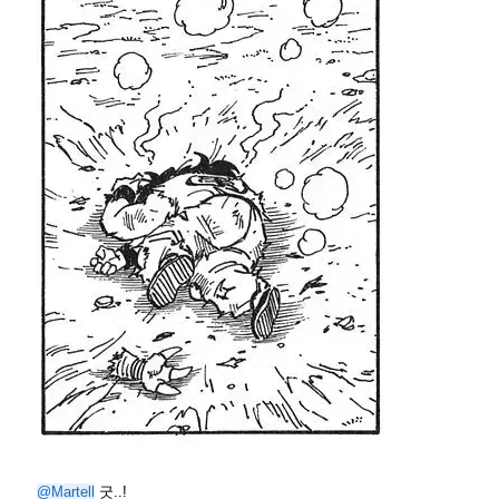
@Martell
굿..!