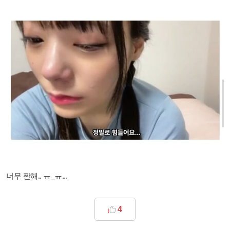
너무 짠해.. ㅠ_ㅠ...
4