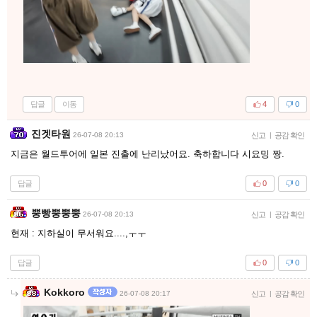
답글
이동
4
0
진겟타원
26-07-08 20:13
신고
|
공감 확인
지금은 월드투어에 일본 진출에 난리났어요. 축하합니다 시요밍 짱.
답글
0
0
뿡빵뿡뿡뿡
26-07-08 20:13
신고
|
공감 확인
현재 : 지하실이 무서워요....,ㅜㅜ
답글
0
0
Kokkoro
26-07-08 20:17
신고
|
공감 확인