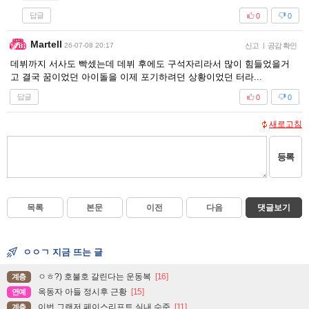
답글
0
0
Martell
26-07-08 20:17
신고
|
공감 확인
데뷔까지 서사도 빡셌는데 데뷔 후에도 구석자리라서 많이 힘들었을거
고 결국 꿈이었던 아이돌을 이제 포기하려던 상황이었던 터라...
답글
0
0
새로고침
등록
목록
본문
이전
다음
댓글보기
ㅇㅇㄱ 지금 뜨는 글
ㅇㅎ?) 호불호 갈린다는 운동복
[16]
계층
옥동자 아들 정시후 근황
[15]
연예
이번 그랜저 페이스리프트 실내 수준
[11]
계층