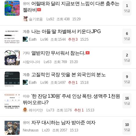
어릴때와 달리 지금보면 느낌이 다른 춤추는
유머
1
젤라비
댓글
슬기로움
Lv.92
조회 438
15:29
나는 아들 딸 차별해서 키운다.JPG
계층
6
댓글
Earth
Lv.96
조회 1544
추천 3
15:25
열받지만 무서워서 참는다.
기타
2
댓글
사람아니야
Lv.63
조회 769
15:20
고질적인 국장 맛을 본 외국인의 분노
계층
9
댓글
Earth
Lv.96
조회 1497
추천 1
15:18
'한 잔당 130원' 주세 인상 폭탄. 생맥주 1천원
이슈
16
뛰어오르나?
댓글
레이키얀
Lv.73
조회 1176
추천 1
15:13
자꾸 대시하는 남자 받아준 여자
유머
10
댓글
Neuhauus
Lv.20
조회 2057
15:13