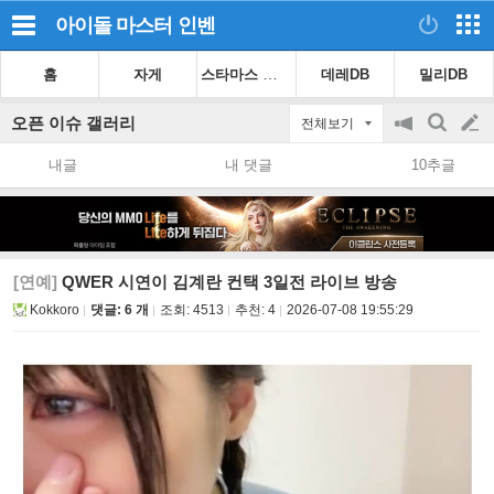
아이돌 마스터
인벤
스타마스 가이드
홈
자게
데레DB
밀리DB
오픈 이슈 갤러리
전체보기
공
검
글
지
색
내글
내 댓글
10추글
on/off
쓰
기
[연예]
QWER 시연이 김계란 컨택 3일전 라이브 방송
Kokkoro
댓글: 6 개
조회:
4513
추천:
4
2026-07-08 19:55:29