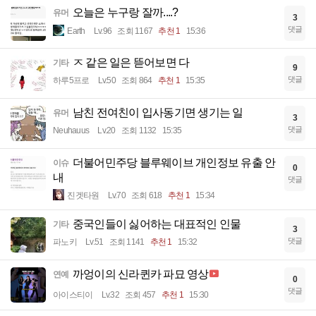
오늘은 누구랑 잘까....?
유머
3
댓글
Earth
Lv.96
조회 1167
추천 1
15:36
ㅈ 같은 일은 뜯어보면 다
기타
9
댓글
하루5프로
Lv.50
조회 864
추천 1
15:35
남친 전여친이 입사동기면 생기는 일
유머
3
댓글
Neuhauus
Lv.20
조회 1132
15:35
더불어민주당 블루웨이브 개인정보 유출 안
이슈
0
내
댓글
진겟타원
Lv.70
조회 618
추천 1
15:34
중국인들이 싫어하는 대표적인 인물
기타
3
댓글
파노키
Lv.51
조회 1141
추천 1
15:32
까엉이의 신라퀸카 파묘 영상
연예
0
댓글
아이스티이
Lv.32
조회 457
추천 1
15:30