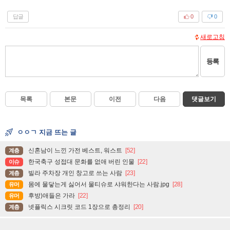
답글
0
0
새로고침
등록
목록
본문
이전
다음
댓글보기
ㅇㅇㄱ 지금 뜨는 글
신혼남이 느낀 가전 베스트, 워스트
[52]
계층
한국축구 성접대 문화를 없애 버린 인물
[22]
이슈
빌라 주차장 개인 창고로 쓰는 사람
[23]
계층
몸에 물닿는게 싫어서 물티슈로 샤워한다는 사람.jpg
[28]
유머
후방)애들은 가라
[22]
유머
넷플릭스 시크릿 코드 1장으로 총정리
[20]
계층