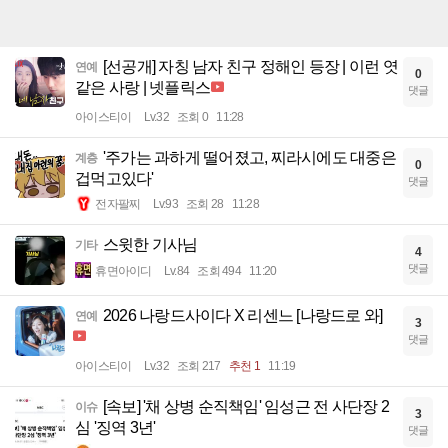
[선공개] 자칭 남자 친구 정해인 등장 | 이런 엿
연예
0
같은 사랑 | 넷플릭스
댓글
아이스티이
Lv.32
조회 0
11:28
'주가는 과하게 떨어졌고, 찌라시에도 대중은
계층
0
겁먹고있다'
댓글
전자팔찌
Lv.93
조회 28
11:28
스윗한 기사님
기타
4
댓글
휴면아이디
Lv.84
조회 494
11:20
2026 나랑드사이다 X 리센느 [나랑드로 와]
연예
3
댓글
아이스티이
Lv.32
조회 217
추천 1
11:19
[속보] '채 상병 순직책임' 임성근 전 사단장 2
이슈
3
심 '징역 3년'
댓글