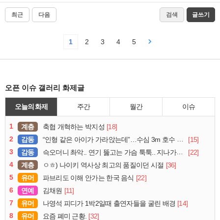
최근
다음
검색
글쓰기
1
2
3
4
5
오픈 이슈 갤러리 화제글
오늘의 화제
주간
월간
이슈
1
계층
[18]
축협 개혁하는 박지성
2
감동
[15]
“인형 같은 아이가 가라앉는데”…수심 3m 호수 뛰어든 60대 의인
3
감동
[22]
슥오더니 촤악.. 연기 뚫고는 가슴 툭툭.. 지나가던 아재의 정체
4
계층
[36]
ㅇㅎ) 나이키 역사상 최고의 품질이던 시절
5
유머
[22]
파브리도 이해 안가는 한국 음식
6
연예
[11]
김채원
7
유머
[14]
나영석 피디가 1박2일때 출연자들을 굴린 배경
8
유머
[32]
요즘 폐미 근황.