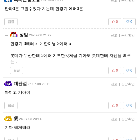
26-07-08 20:12
신고
|
공감 확인
안타3은 그럴수있다 치는데 한경기 에러3은...
답글
0
0
성암
26-07-08 21:22
신고
|
공감 확인
한경기 3에러 x -> 한이닝 3에러 o
롯데가 두산한테 3에러 기부한것처럼 기아도 롯데한테 자선을 베푸
는..
답글
0
0
대관절
26-07-08 20:12
신고
|
공감 확인
아이고 기아야
답글
0
0
雲
26-07-08 20:14
신고
|
공감 확인
기아 해체해라