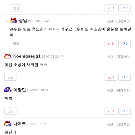
답글
0
0
성암
26-07-08 21:41
신고
|
공감 확인
순위는 별로 중요한게 아니더라구요. 1위팀도 매일같이 울분을 토하던
데..
답글
0
0
Koenigsegg1
26-07-08 20:47
신고
|
공감 확인
미친 호냥이 새끼덜 ㅋㅋ
답글
0
0
이팡민
26-07-08 20:52
신고
|
공감 확인
끼룩
답글
0
0
나메크
26-07-08 21:08
신고
|
공감 확인
화난다