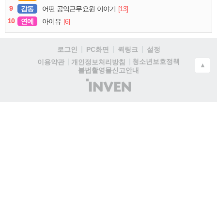
9
감동
[13]
어떤 공익근무요원 이야기
10
연예
[6]
아이유
로그인
PC화면
퀵링크
설정
청소년보호정책
이용약관
개인정보처리방침
▲
불법촬영물신고안내
(주)
인
벤