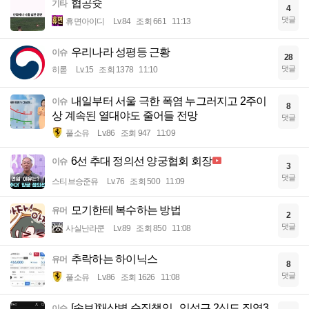
협공슛
기타
4
댓글
휴면아이디
Lv.84
조회 661
11:13
우리나라 성평등 근황
이슈
28
댓글
히롣
Lv.15
조회 1378
11:10
내일부터 서울 극한 폭염 누그러지고 2주이
이슈
8
상 계속된 열대야도 줄어들 전망
댓글
풀소유
Lv.86
조회 947
11:09
6선 추대 정의선 양궁협회 회장
이슈
3
댓글
스티브승준유
Lv.76
조회 500
11:09
모기한테 복수하는 방법
유머
2
댓글
사실난라쿤
Lv.89
조회 850
11:08
추락하는 하이닉스
유머
8
댓글
풀소유
Lv.86
조회 1626
11:08
[속보]채상병 순직책임...임성근 2심도 징역3
이슈