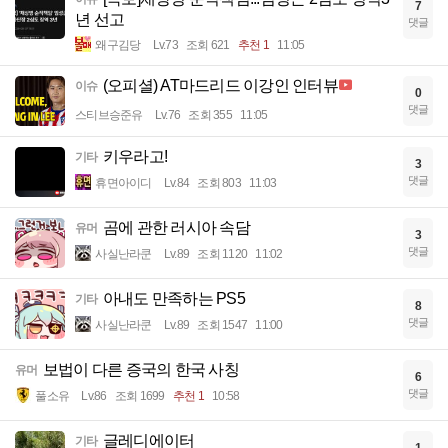
7
년 선고
댓글
왜구김당
Lv.73
조회 621
추천 1
11:05
(오피셜) AT마드리드 이강인 인터뷰
이슈
0
댓글
스티브승준유
Lv.76
조회 355
11:05
키우라고!
기타
3
댓글
휴면아이디
Lv.84
조회 803
11:03
곰에 관한 러시아 속담
유머
3
댓글
사실난라쿤
Lv.89
조회 1120
11:02
아내도 만족하는 PS5
기타
8
댓글
사실난라쿤
Lv.89
조회 1547
11:00
보법이 다른 증국의 한국 사칭
유머
6
댓글
풀소유
Lv.86
조회 1699
추천 1
10:58
글레디에이터
기타
1