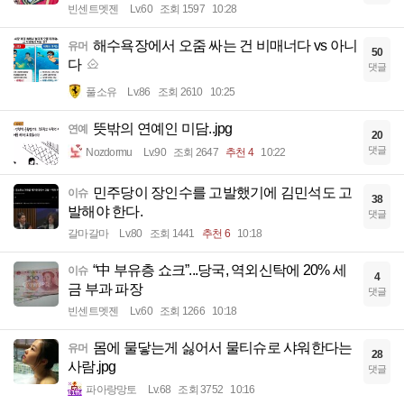
빈센트멧젠
Lv.60
조회 1597
10:28
해수욕장에서 오줌 싸는 건 비매너다 vs 아니
유머
50
다
댓글
풀소유
Lv.86
조회 2610
10:25
뜻밖의 연예인 미담..jpg
연예
20
댓글
Nozdormu
Lv.90
조회 2647
추천 4
10:22
민주당이 장인수를 고발했기에 김민석도 고
이슈
38
발해야 한다.
댓글
갈마갈마
Lv.80
조회 1441
추천 6
10:18
“中 부유층 쇼크”...당국, 역외신탁에 20% 세
이슈
4
금 부과 파장
댓글
빈센트멧젠
Lv.60
조회 1266
10:18
몸에 물닿는게 싫어서 물티슈로 샤워한다는
유머
28
사람.jpg
댓글
파아랑망토
Lv.68
조회 3752
10:16