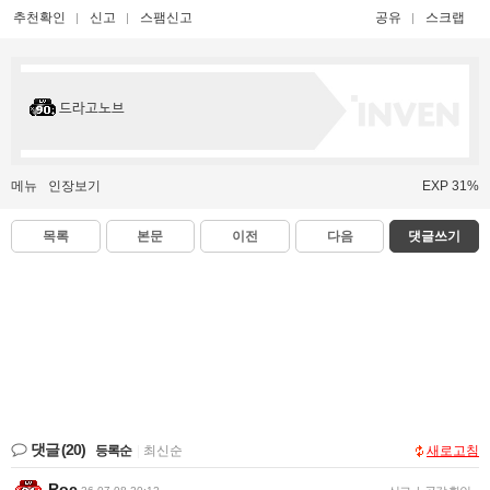
추천확인
신고
스팸신고
공유
스크랩
드라고노브
메뉴
인장보기
EXP 31%
목록
본문
이전
다음
댓글쓰기
댓글
(20)
등록순
|
최신순
새로고침
Roc