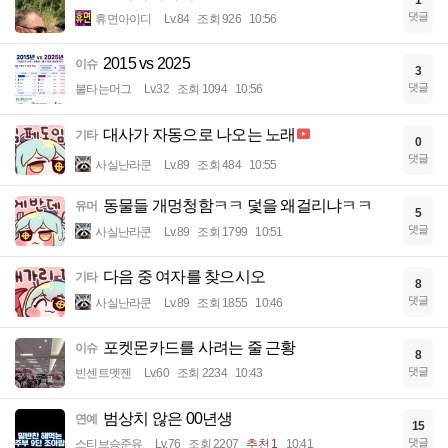
댓글
휴면아이디
Lv.84
조회 926
10:56
2015 vs 2025
이슈
3
댓글
불타는머그
Lv.32
조회 1094
10:56
대사가 자동으로 나오는 노래
기타
0
댓글
사실난라쿤
Lv.89
조회 484
10:55
동물들 개멍청함ㅋㅋ 덫을 왜걸리냐ㅋㅋ
유머
5
댓글
사실난라쿤
Lv.89
조회 1799
10:51
다음 중 여자를 찾으시오
기타
8
댓글
사실난라쿤
Lv.89
조회 1855
10:46
포켓몬카드를 사려는 줄 근황
이슈
8
댓글
빈센트멧젠
Lv.60
조회 2234
10:43
범상치 않은 00년생
연예
15
댓글
스티브승준유
Lv.76
조회 2207
추천 1
10:41