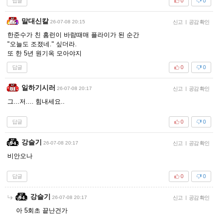
답글
0
0
말대신칼
26-07-08 20:15
신고
|
공감 확인
한준수가 친 홈런이 바람때매 플라이가 된 순간
"오늘도 조졌네." 싶더라.
또 한 5년 원기옥 모아야지
답글
0
0
일하기시러
26-07-08 20:17
신고
|
공감 확인
그...저.... 힘내세요..
답글
0
0
강슬기
26-07-08 20:17
신고
|
공감 확인
비안오나
답글
0
0
강슬기
26-07-08 20:17
신고
|
공감 확인
아 5회초 끝난건가