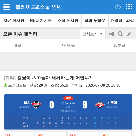
블레이드&소울
인벤
자유 게시판
NEO 게시판
소식 게시판
팁과 노하우
캐릭터 · 의상
오픈 이슈 갤러리
전체보기
공
검
글
지
색
내글
내 댓글
10추글
on/off
쓰
기
[기타]
길냥이 ㅅㄲ들아 해체하는게 어렵냐?
드라고노브
댓글: 20 개
조회:
5519
추천:
2
2026-07-08 20:10:38