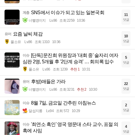
SNS에서 이슈가 되고 있는 일본국회
계층
11
댓글
너빨갱이지
Lv.86
조회 2259
10:36
요즘 날씨 체감
유머
10
댓글
풀소유
Lv.86
조회 1310
10:36
[단독] 문진희 위원장과 '대회 중' 술자리 여자
이슈
5
심판 2명, 5개월 후 '2단계 승격' … 회의록 입수
댓글
풀소유
Lv.86
조회 1239
추천 1
10:31
후방)애들은 가라
유머
22
댓글
너빨갱이지
Lv.86
조회 3231
추천 2
10:30
8월 7일, 금요일 간추린 아침뉴스
이슈
2
댓글
달섭지롱
Lv.94
조회 572
10:29
'최연소 흑인' 영국 명문대 스타 교수, 표절 의
이슈
4
혹에 사임
댓글