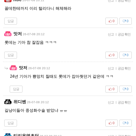
26-07-08 20:12
신고
|
공감 확인
꼴데한테까지 이리 털리다니 해체해라
답글
0
0
맛저
26-07-08 20:12
신고
|
공감 확인
롯데는 기아 참 잘잡음 ㅋㅋㅋ
답글
0
0
맛저
26-07-08 20:12
신고
|
공감 확인
24년 기아가 뿅망치 칠때도 롯데가 잡아줫던거 같은데 ㅋㅋ
답글
0
0
위디벤
26-07-08 20:12
신고
|
공감 확인
길냥이들아 중성화수술 받았냐 ㅠㅠ
답글
0
0
티리온영초딩