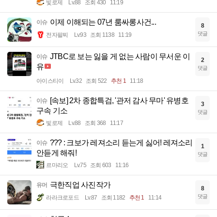
빛로제
Lv.88
조회 430
11:19
이제 이해되는 07년 룸싸롱사건...
이슈
8
댓글
전자팔찌
Lv.93
조회 1138
11:19
JTBC로 보는 잃을 게 없는 사람이 무서운 이
이슈
2
유
댓글
아이스티이
Lv.32
조회 522
추천 1
11:18
[속보] 2차 종합특검, '관저 감사 무마' 유병호
이슈
3
구속 기소
댓글
빛로제
Lv.88
조회 368
11:17
??? : 크보가 레져소리 듣는게 싫어! 레져소리
이슈
1
안듣게 해줘!
댓글
르마리오
Lv.75
조회 603
11:16
극한직업 사진작가
유머
8
댓글
라라크로포드
Lv.87
조회 1182
추천 1
11:14