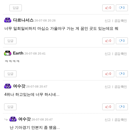
답글
0
0
다르나서스
26-07-08 20:26
신고
|
공감 확인
너무 일희일비하지 마십쇼 가을야구 가는 게 꿈인 곳도 있는데요 뭐
답글
0
0
Earth
26-07-08 20:41
신고
|
공감 확인
ㅋㅋㅋㅋ
답글
0
0
여수갓
26-07-08 20:47
신고
|
공감 확인
4위나 하고있는데 너무 하시네...
답글
0
0
여수갓
26-07-08 20:47
신고
|
공감 확인
난 기아경기 안본지 좀 됐음...