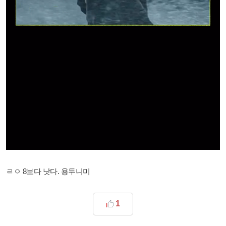
ㄹㅇ 8보다 낫다. 용두니미
1