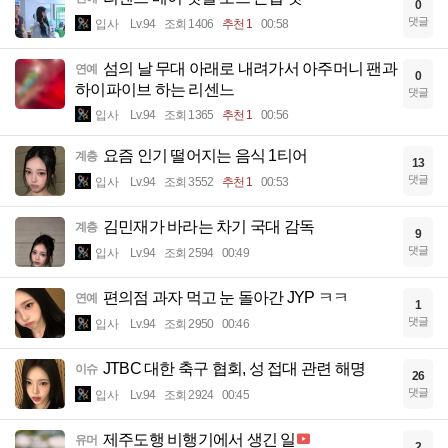
0
댓글
입사
Lv.94
조회 1406
추천 1
00:58
섬의 날 무대 아래로 내려가서 아주머니 팬과
연예
0
하이파이브 하는 리센느
댓글
입사
Lv.94
조회 1365
추천 1
00:56
요즘 인기 떨어지는 음식 1티어
계층
13
댓글
입사
Lv.94
조회 3552
추천 1
00:53
김민재가 바라는 차기 국대 감독
계층
9
댓글
입사
Lv.94
조회 2594
00:49
편의점 과자 먹고 눈 돌아간 JYP ㅋㅋ
연예
1
댓글
입사
Lv.94
조회 2950
00:46
JTBC 대한 축구 협회, 성 접대 관련 해명
이슈
26
댓글
입사
Lv.94
조회 2924
00:45
제주도행 비행기에서 생긴 일
유머
2