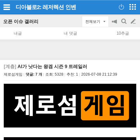
디아블로2: 레저렉션
인벤
오픈 이슈 갤러리
전체보기
공
검
글
지
색
내글
내 댓글
10추글
on/off
쓰
기
[계층]
AI가 낫다는 왕겜 시즌 9 트레일러
제로섬게임
댓글: 7 개
조회:
5328
추천:
1
2026-07-08 21:12:39