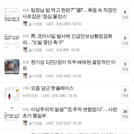
팀장님 밥 먹고 한판?” “콜!”…폭염 속 직장인
이슈
6
사로잡은 ‘점심 몰캉스’
댓글
슬기로움
Lv.92
조회 2093
02:03
靑, 北미사일 발사에 긴급안보상황점검회
이슈
0
의…“도발 중단 촉구”
댓글
슬기로움
Lv.92
조회 899
01:49
한기성 1군단장이 직무 배제된 결정적인 이
이슈
3
유
댓글
슬기로움
Lv.92
조회 1926
01:44
요즘 당근 핫플레이스
기타
5
댓글
하루5프로
Lv.50
조회 1981
01:40
이상주의적 말씀” “北 주적 변함없다”… 사면
이슈
14
초가 통일부
댓글
슬기로움
Lv.92
조회 1220
01:29