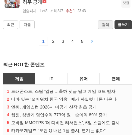
하우 공개
댓글
입술돼지
Lv.43
조회 847
추천 1
23:43
최근
다음
검색
글쓰기
1
2
3
4
5
최근 HOT한 콘텐츠
게임
IT
유머
연예
1
드래곤소드, 스팀 '압긍'…축하 댓글 달고 게임 코드 받자!
2
디바 잇는 '오버워치 한국 영웅', 메카 파일럿 디몬 나온다
3
엔씨, 게임스컴 2026서 미공개 신작 최초 공개
4
웹젠, 상반기 영업수익 773억 원…순이익 89% 증가
5
모바일 MMOTPS '더 디비전 리서전스', 6일 스팀에도 출시
6
카카오게임즈 "오딘 Q 내년 1월 출시, 연기는 없다"