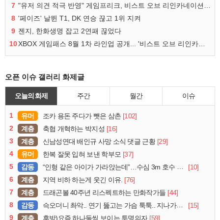
7
"유저 의견 적극 반영" 게임프리크, 비스트 오브 리인카네이션 개선 나선다
8
'페이즈' 날뛴 T1, DK 연승 끊고 1위 지켜
9
젠지, 한화생명 잡고 2연패 끊었다
10
XBOX 게임패스 8월 1차 라인업 공개... '비스트 오브 리인카네이션' 즉시 합류
오픈 이슈 갤러리 화제글
오늘의 화제
주간
월간
이슈
1
유머
[102]
조카 용돈 주다가 뺏은 삼촌
2
계층
[16]
축협 개혁하는 박지성
3
계층
[29]
신남성연대 배인규 사망 소식 댓글 근황
4
유머
[37]
한복 잘못 입혀 보낸 학부모
5
감동
[10]
“인형 같은 아이가 가라앉는데”…수심 3m 호수 뛰어든 60대 의인
6
계층
[76]
지역 비하 하는게 웃긴 이유.
7
계층
[44]
드래곤볼 40주년 리스펙트하는 만화작가들
8
감동
[15]
슥오더니 촤악.. 연기 뚫고는 가슴 툭툭.. 지나가던 아재의 정체
9
계층
[59]
후방)요즘 하나둘씩 보이는 투명의자