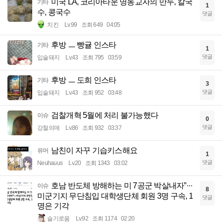
미국 LA, 코리아타운 명동교자의 만두, 칼국
기타
1
수, 콩국수
댓글
치킨
Lv.99
조회 649
04:05
후방 ㅡ 빵귤 인스타
기타
1
댓글
입술돼지
Lv.43
조회 795
03:59
후방 ㅡ 도희 인스타
기타
3
댓글
입술돼지
Lv.43
조회 952
03:48
검찰개혁 5월에 처리 불가능했다
이슈
0
댓글
강철의매
Lv.86
조회 932
03:37
남친이 자꾸 기습키스해요
유머
1
댓글
Neuhauus
Lv.20
조회 1343
03:02
호남 반도체 방해하는 미 7공군 박살내자”···
이슈
8
미군기지 무단침입 대학생단체 회원 3명 구속, 1
댓글
명은 기각
슬기로움
Lv.92
조회 1174
02:20