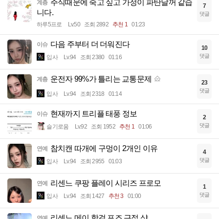
주식때문에 죽고 싶고 가정이 파탄날꺼 같습
계층
7
니다.
댓글
하루5프로
Lv.50
조회 2892
추천 1
01:23
다음 주부터 더 더워진다
이슈
10
댓글
입사
Lv.94
조회 2380
01:16
운전자 99%가 틀리는 교통문제
계층
23
댓글
입사
Lv.94
조회 2318
01:14
현재까지 트리플 태풍 정보
이슈
2
댓글
슬기로움
Lv.92
조회 1952
추천 1
01:06
참치캔 따개에 구멍이 2개인 이유
연예
4
댓글
입사
Lv.94
조회 2955
01:03
리센느 쿠팡 플레이 시리즈 프로모
연예
1
댓글
입사
Lv.94
조회 1427
추천 3
01:00
리센느 메이 핫걸 포즈 근접 샷
연예