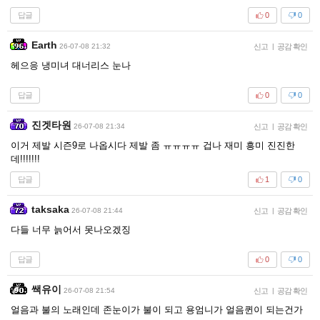
답글
0
0
Earth
26-07-08 21:32
신고
|
공감 확인
헤으응 냉미녀 대너리스 눈나
답글
0
0
진겟타원
26-07-08 21:34
신고
|
공감 확인
이거 제발 시즌9로 나옵시다 제발 좀 ㅠㅠㅠㅠ 겁나 재미 흥미 진진한
데!!!!!!!
답글
1
0
taksaka
26-07-08 21:44
신고
|
공감 확인
다들 너무 늙어서 못나오겠징
답글
0
0
쌕유이
26-07-08 21:54
신고
|
공감 확인
얼음과 불의 노래인데 존눈이가 불이 되고 용엄니가 얼음퀸이 되는건가