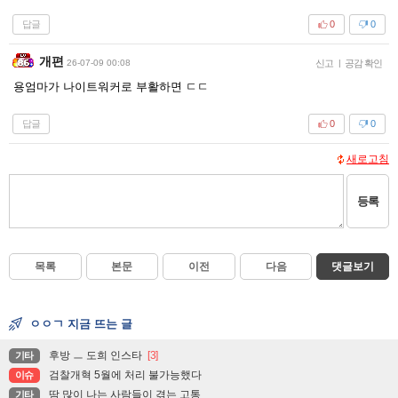
답글
0
0
개편
26-07-09 00:08
신고
|
공감 확인
용엄마가 나이트워커로 부활하면 ㄷㄷ
답글
0
0
새로고침
등록
목록
본문
이전
다음
댓글보기
ㅇㅇㄱ 지금 뜨는 글
후방 ㅡ 도희 인스타
[3]
기타
검찰개혁 5월에 처리 불가능했다
이슈
땀 많이 나는 사람들이 겪는 고통
기타