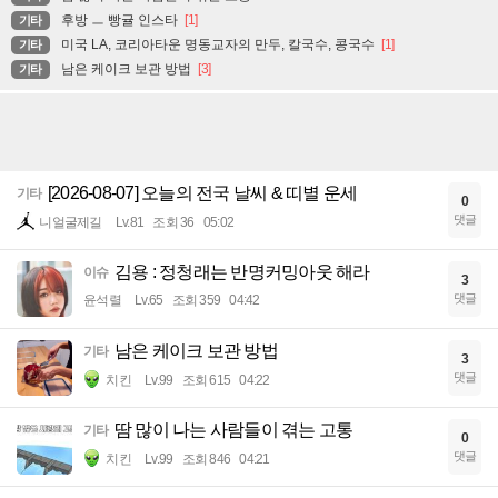
후방 ㅡ 빵귤 인스타
[1]
기타
미국 LA, 코리아타운 명동교자의 만두, 칼국수, 콩국수
[1]
기타
남은 케이크 보관 방법
[3]
기타
[2026-08-07] 오늘의 전국 날씨 & 띠별 운세
기타
0
댓글
니얼굴제길
Lv.81
조회 36
05:02
김용 : 정청래는 반명커밍아웃 해라
이슈
3
댓글
윤석렬
Lv.65
조회 359
04:42
남은 케이크 보관 방법
기타
3
댓글
치킨
Lv.99
조회 615
04:22
땀 많이 나는 사람들이 겪는 고통
기타
0
댓글
치킨
Lv.99
조회 846
04:21