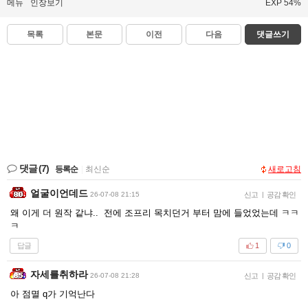
메뉴
인장보기
EXP 54%
목록
본문
이전
다음
댓글쓰기
댓글
(7)
등록순
|
최신순
새로고침
얼굴이언데드
26-07-08 21:15
신고
|
공감 확인
왜 이게 더 원작 같냐.. 전에 조프리 목치던거 부터 맘에 들었었는데 ㅋㅋ
ㅋ
답글
1
0
자세를취하라
26-07-08 21:28
신고
|
공감 확인
아 점멸 q가 기억난다