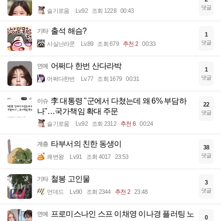
댓글
슬기로움
Lv.92
조회 1228
00:43
출석 해슴?
기타
1
댓글
사실난라쿤
Lv.89
조회 679
추천 2
00:33
어쩌다 한번 산다라박
연예
1
댓글
어쩌다한번
Lv.77
조회 1679
00:31
李 대통령 "군에서 다쳤는데 왜 6% 부담하
이슈
22
나"…국가책임 확대 주문
댓글
슬기로움
Lv.92
조회 2312
추천 6
00:24
타부서의 친한 동생이
계층
38
댓글
쾌변왕
Lv.91
조회 4017
23:53
철봉 고인물
기타
3
댓글
언데드
Lv.90
조회 2344
추천 2
23:48
프로미스나인 스프 이채영 이나경 플러팅 노
연예
0