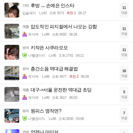
후방 ㅡ 손예은 인스타
기타
11
댓글
입술돼지
Lv.43
조회 3573
추천 1
06:27
압도적인 피지컬에서 나오는 강함
계층
11
댓글
뮤지케
Lv.99
조회 6005
06:26
키작은 사쿠라모모
유머
11
댓글
너빨갱이지
Lv.86
조회 2781
06:11
층간소음 역대급 해결법
유머
10
댓글
뮤지케
Lv.99
조회 4977
추천 2
06:09
대구->서울 운전한 역대급 초딩
계층
5
댓글
뮤지케
Lv.99
조회 3617
06:03
원피스 명작면?
유머
7
댓글
너빨갱이지
Lv.86
조회 2850
05:58
언제나 아이브
연예