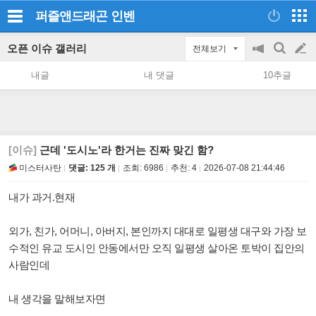
퍼즐앤드래곤
인벤
오픈 이슈 갤러리
전체보기
공
검
글
지
색
내글
내 댓글
10추글
on/off
쓰
기
[이슈]
근데 '도시노'라 한거는 진짜 맞긴 함?
미스터사탄
댓글: 125 개
조회:
6986
추천:
4
2026-07-08 21:44:46
내가 과거.현재
외가, 친가, 어머니, 아버지, 본인까지 대대로 일평생 대구와 가장 보
수적인 유교 도시인 안동에서만 오직 일평생 살아온 토박이 집안의
사람인데
내 생각을 말해보자면