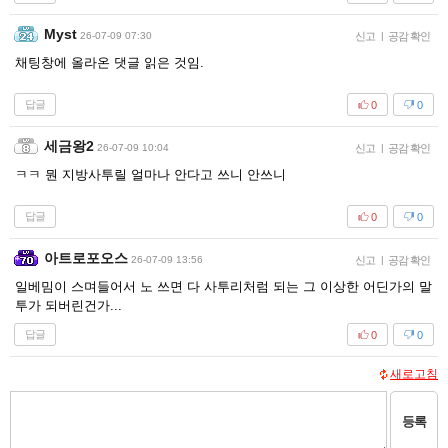
Myst
26-07-09 07:30
신고
|
공감 확인
채팅창에 올라온 댓글 읽은 것임.
답글
0
0
세금왕2
26-07-09 10:04
신고
|
공감 확인
ㅋㅋ 뭔 지방사투릴 얼마나 안다고 쓰니 안쓰니
답글
0
0
아트로포오스
26-07-09 13:56
신고
|
공감 확인
일베밈이 스며들어서 노 쓰면 다 사투리처럼 되는 그 이상한 어딘가의 말
투가 되버린건가...
답글
0
0
새로고침
등록