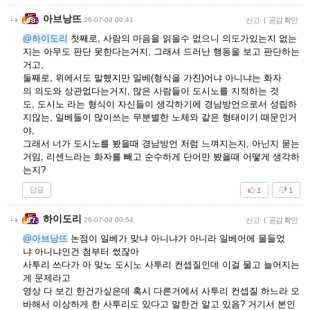
아브낭뜨
26-07-09 00:41
신고
|
공감 확인
@하이도리
첫째로, 사람의 마음을 읽을수 없으니 의도가있는지 없는
지는 아무도 판단 못한다는거지, 그래셔 드러난 행동을 보고 판단하는
거고,
둘째로, 위에서도 말했지만 일베(형식을 가진)어냐 아니냐는 화자
의 의도와 상관없다는거지, 많은 사람들이 도시노를 지적하는 것
도, 도시노 라는 형식이 자신들이 생각하기에 경남방언으로서 성립하
지않는, 일베들이 많이쓰는 무분별한 노체와 같은 형태이기 때문인거
야,
그래서 너가 도시노를 봤을때 경남방언 처럼 느껴지는지, 아닌지 묻는
거임, 리센느라는 화자를 빼고 순수하게 단어만 봤을때 어떻게 생각하
는지?
답글
1
1
하이도리
26-07-09 00:54
신고
|
공감 확인
@아브낭뜨
논점이 일베가 맞냐 아니냐가 아니라 일베어에 물들었
냐 아니냐인건 첨부터 썼잖아
사투리 쓰다가 아 맞노 도시노 사투리 컨셉질인데 이걸 물고 늘어지는
게 문제라고
영상 다 보긴 한건가싶은데 혹시 다른거에서 사투리 컨셉질 하느라 오
바해서 이상하게 한 사투리도 있다고 말한건 알고 있음? 거기서 본인