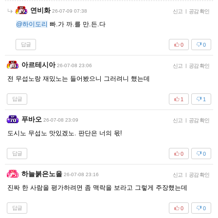
연비화
26-07-09 07:38
신고
|
공감 확인
@하이도리
빠.가 까.를 만.든.다
답글
0
0
아르테시아
26-07-08 23:06
신고
|
공감 확인
전 무섭노랑 재밌노는 들어봤으니 그러려니 했는데
답글
1
1
푸바오
26-07-08 23:09
신고
|
공감 확인
도시노 무섭노 맛있겠노. 판단은 너의 몫!
답글
0
0
하늘붉은노을
26-07-08 23:16
신고
|
공감 확인
진짜 한 사람을 평가하려면 좀 맥락을 보라고 그렇게 주장했는데
답글
0
0