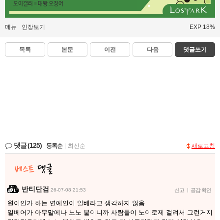
오이갤러 = 대왕 오징어
메뉴
인장보기
EXP 18%
목록
본문
이전
다음
댓글쓰기
댓글
(125)
등록순
|
최신순
새로고침
반티단검
26-07-08 21:53
신고
|
공감 확인
원이인가 하는 연예인이 일베라고 생각하지 않음
일베어가 아무말에나 노노 붙이니까 사람들이 노이로제 걸려서 그런거지