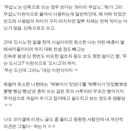
'무섭노'는 단독으로 쓰는 경우 보다는 '와이리 무섭노', '뭐가 그리
무섭노'이런식으로 붙여서 사용하는게 일반적인데, 뭐 어찌 되었건
빈도와 사용법의 차이지 구지 따지자면 말투 자체는 전혀 억지는 아
닌거 맞음. 단독으로도 쓰고.
근데 '도시노'란 말을 한게 사실이라면 최소한 나는 어린 베충이 벌
레새끼들끼리의 억지 대화 컨셉 정도 빼고는
진짜로 평생 단 한번도 비슷한 말조차 듣도 보도 못한 말이긴 함. '무
슨 도시고?' 이런식으로 '도시고'라 하지.
'무슨 도신데 그라노' 대강 이런식이지 ㅋ
뭐랄까 최소한 나한테는 '떡볶이가 맛있다'를 '떡뽁이가 맛있삥뽀로
뽕빵 삥상 빵상'은 흔히 쓰는 같은 뜻의 사투리라
무조건 쌩어거지
무지성으로 개같이 우기고 잡아때고 쉴드치고 보는 정도로 댕퐝당
ㅋㅋ
나도 오이갤에 리센느 글도 좀 올리고 응원한 사람인데 내 개인적
의견은 그렇다~ 하는거 ㅎㅎ