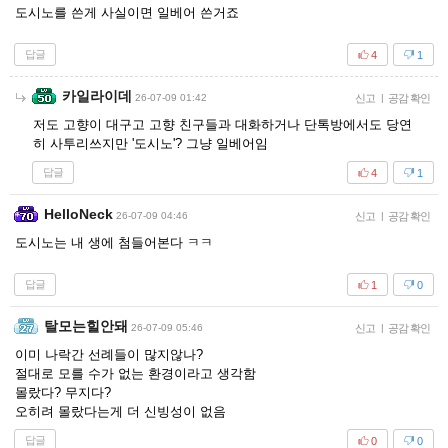
도시노를 쓴게 사실이면 일베어 쓴거죠
답글
4
1
카일라이데
26-07-09 01:42
신고
|
공감 확인
저도 고향이 대구고 고향 친구들과 대화하거나 단톡방에서도 당연
히 사투리쓰지만 '도시노'? 그냥 일베어임
답글
4
1
HelloNeck
26-07-09 04:46
신고
|
공감 확인
도시노는 내 생에 첨들어본다 ㅋㅋ
답글
1
0
탈모는힐안돼
26-07-09 05:46
신고
|
공감 확인
이미 나락간 선례들이 많지않나?
절대로 모를 수가 없는 환경이라고 생각함
몰랐다? 무지다?
오히려 몰랐다는게 더 신빙성이 없음
답글
0
0