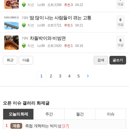
댓글
치킨
Lv.99
조회 3299
추천 3
04:22
땀 많이 나는 사람들이 겪는 고통
기타
6
댓글
치킨
Lv.99
조회 5721
추천 1
04:21
차돌박이와 비빔면
기타
6
댓글
치킨
Lv.99
조회 2620
추천 1
04:18
최근
다음
검색
글쓰기
1
2
3
4
5
오픈 이슈 갤러리 화제글
오늘의 화제
주간
월간
이슈
1
계층
[17]
축협 개혁하는 박지성