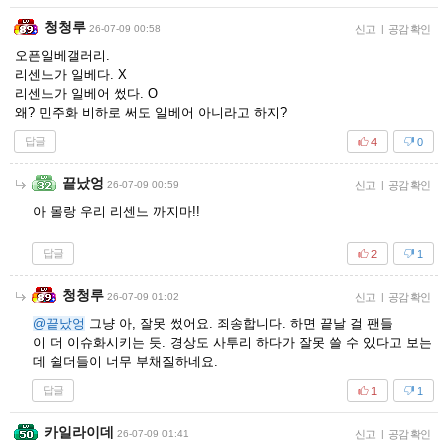
청청루
26-07-09 00:58
신고
|
공감 확인
오픈일베갤러리.
리센느가 일베다. X
리센느가 일베어 썼다. O
왜? 민주화 비하로 써도 일베어 아니라고 하지?
답글
4
0
끝났엉
26-07-09 00:59
신고
|
공감 확인
아 몰랑 우리 리센느 까지마!!
답글
2
1
청청루
26-07-09 01:02
신고
|
공감 확인
@끝났엉
그냥 아, 잘못 썼어요. 죄송합니다. 하면 끝날 걸 팬들
이 더 이슈화시키는 듯. 경상도 사투리 하다가 잘못 쓸 수 있다고 보는
데 쉴더들이 너무 부채질하네요.
답글
1
1
카일라이데
26-07-09 01:41
신고
|
공감 확인