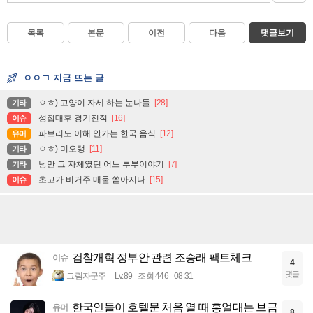
목록
본문
이전
다음
댓글보기
ㅇㅇㄱ 지금 뜨는 글
ㅇㅎ) 고양이 자세 하는 눈나들
[28]
기타
성접대후 경기전적
[16]
이슈
파브리도 이해 안가는 한국 음식
[12]
유머
ㅇㅎ) 미오탱
[11]
기타
낭만 그 자체였던 어느 부부이야기
[7]
기타
초고가 비거주 매물 쏟아지나
[15]
이슈
검찰개혁 정부안 관련 조승래 팩트체크
이슈
4
댓글
그림자군주
Lv.89
조회 446
08:31
한국인들이 호텔문 처음 열 때 흥얼대는 브금
유머
8