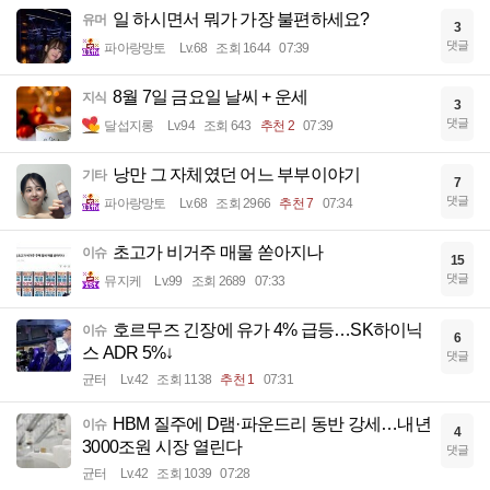
일 하시면서 뭐가 가장 불편하세요?
유머
3
댓글
파아랑망토
Lv.68
조회 1644
07:39
8월 7일 금요일 날씨 + 운세
지식
3
댓글
달섭지롱
Lv.94
조회 643
추천 2
07:39
낭만 그 자체였던 어느 부부이야기
기타
7
댓글
파아랑망토
Lv.68
조회 2966
추천 7
07:34
초고가 비거주 매물 쏟아지나
이슈
15
댓글
뮤지케
Lv.99
조회 2689
07:33
호르무즈 긴장에 유가 4% 급등…SK하이닉
이슈
6
스 ADR 5%↓
댓글
균터
Lv.42
조회 1138
추천 1
07:31
HBM 질주에 D램·파운드리 동반 강세…내년
이슈
4
3000조원 시장 열린다
댓글
균터
Lv.42
조회 1039
07:28