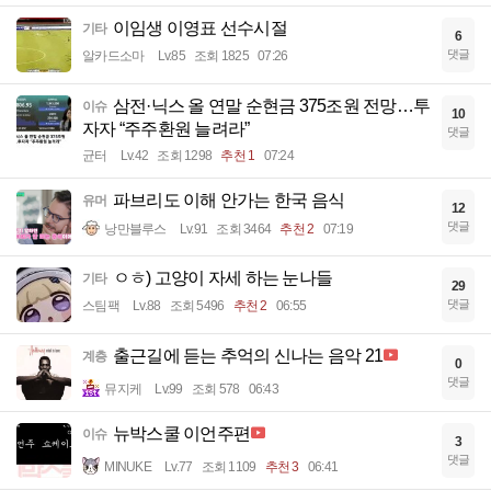
이임생 이영표 선수시절
기타
6
댓글
알카드소마
Lv.85
조회 1825
07:26
삼전·닉스 올 연말 순현금 375조원 전망…투
이슈
10
자자 “주주환원 늘려라”
댓글
균터
Lv.42
조회 1298
추천 1
07:24
파브리도 이해 안가는 한국 음식
유머
12
댓글
낭만블루스
Lv.91
조회 3464
추천 2
07:19
ㅇㅎ) 고양이 자세 하는 눈나들
기타
29
댓글
스팀팩
Lv.88
조회 5496
추천 2
06:55
출근길에 듣는 추억의 신나는 음악 21
계층
0
댓글
뮤지케
Lv.99
조회 578
06:43
뉴박스쿨 이언주편
이슈
3
댓글
MINUKE
Lv.77
조회 1109
추천 3
06:41