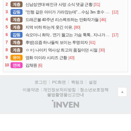
2
계층
[31]
신남성연대 배인규 사망 소식 댓글 근황
3
감동
[12]
“인형 같은 아이가 가라앉는데”…수심 3m 호수 뛰어든 60대 의인
4
계층
[46]
드래곤볼 40주년 리스펙트하는 만화작가들
5
계층
[80]
지역 비하 하는게 웃긴 이유.
6
감동
[17]
슥오더니 촤악.. 연기 뚫고는 가슴 툭툭.. 지나가던 아재의 정체
7
계층
[61]
후방)요즘 하나둘씩 보이는 투명의자
8
계층
[30]
ㅇㅎ) 나이키 역사상 최고의 품질이던 시절
9
유머
[43]
영화 미이라 시리즈 근황
10
연예
[6]
김채원
로그인
PC화면
퀵링크
설정
청소년보호정책
이용약관
개인정보처리방침
▲
불법촬영물신고안내
(주)
인
벤