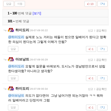
답글
이동
13
0
1 ~ 100
번째 댓글
[보기]
101 ~
번째 댓글
하이도리
26-07-09 00:22
신고
|
공감 확인
@하이도리
실제로 노노 거리는 애들이 썼으면 일베어가 된다고 명확
한 의심이 된다는게 그렇게 이해가 안됨?
답글
1
1
아브낭뜨
26-07-09 00:29
신고
|
공감 확인
@하이도리
요렇게 질문을 바꿔보자, 도시노가 경남방언으로서 성립
한다생각함? 아니라고 생각함?
답글
1
1
하이도리
26-07-09 00:34
신고
|
공감 확인
@아브낭뜨
의도가 없다면야 그냥 넘어가면 되는거잖아 ㅋㅋ 뭐하
러 일베어라고 단정지어 그럼
답글
1
2