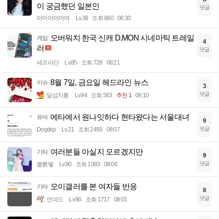
이 궁금했던 일본인
댓글
머머머머머며
Lv.38
조회 880
08:30
오버워치 한국 신캐 D.MON 시네마틱 트레일
게임
4
러
댓글
세프라딘
Lv.85
조회 728
08:21
8월 7일, 금요일 헤드라인 뉴스
이슈
3
댓글
달섭지롱
Lv.94
조회 563
추천 1
08:10
에타에서 원나잇하다 현타왔다는 서울대녀
유머
9
댓글
Dogdrip
Lv.21
조회 2493
08:07
여러분들 아실지 모르겠지만
기타
9
댓글
꿻뻵뗗
Lv.90
조회 1083
08:06
오이갤러를 본 여자들 반응
기타
8
댓글
언데드
Lv.90
조회 1717
08:01