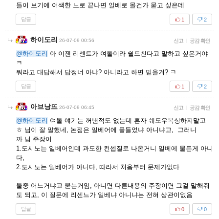
들이 보기에 어색한 노로 끝나면 일베로 몰건가 묻고 싶은데
답글
1
2
하이도리
26-07-09 00:56
신고
|
공감 확인
@하이도리
아 이젠 리센트가 여돌이라 쉴드친다고 말하고 싶은거야
ㅋ
뭐라고 대답해서 답정너 아냐? 아니라고 하면 믿을겨? ㅋ
답글
1
2
아브낭뜨
26-07-09 06:45
신고
|
공감 확인
@하이도리
여돌 얘기는 꺼낸적도 없는데 혼자 쉐도우복싱하지말고
ㅎ 님이 잘 말했네, 논점은 일베어에 물들었냐 아니냐고, 그러니
까 님 주장이
1.도시노는 일베어인데 과도한 컨셉질로 나온거니 일베에 물든게 아니
다,
2.도시노는 일베어가 아니다, 따라서 처음부터 문제가없다
둘중 어느거냐고 묻는거임, 아니면 다른내용의 주장이면 그걸 말해줘
도 되고, 이 질문에 리센느가 일베냐 아니냐는 전혀 상관이없음
답글
0
0