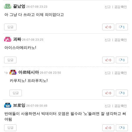
끝났엉
26-07-08 23:23
신고
|
공감 확인
아 그냥 다 쓰라고 이제 의미없다고
답글
0
1
괴짜
26-07-08 23:25
신고
|
공감 확인
아이스아메리카노!
답글
0
0
아르테시아
26-07-08 23:50
신고
|
공감 확인
카푸치노! 프라푸치노!
답글
0
0
브로잉
26-07-09 00:46
신고
|
공감 확인
반애들이 사용하면서 빅데이터 오염은 필수라 '노'쓸려면 잘 생각하고 써
야됨
답글
0
0