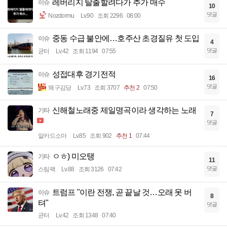
레버리지 탈출할려다가 추가 매수
이슈
10
댓글
Nozdormu
Lv.90
조회 2296
08:00
중동 수급 불안에…호주산 초경질유 첫 도입
이슈
4
댓글
균터
Lv.42
조회 1194
07:55
성접대후 경기전적
이슈
16
댓글
왜구김당
Lv.73
조회 3707
추천 2
07:50
신해철노래중 제일명곡이라 생각하는 노래
기타
7
댓글
알카드소마
Lv.85
조회 902
추천 1
07:44
ㅇㅎ) 미오탱
기타
11
댓글
스팀팩
Lv.88
조회 3126
07:42
트럼프 "이란 전쟁, 곧 끝날 것…오래 못 버
이슈
8
텨"
댓글
균터
Lv.42
조회 1348
07:40