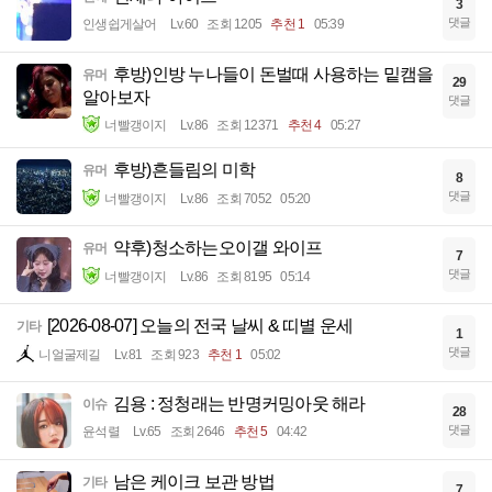
3
댓글
인생쉽게살어
Lv.60
조회 1205
추천 1
05:39
후방)인방 누나들이 돈벌때 사용하는 밑캠을
유머
29
알아보자
댓글
너빨갱이지
Lv.86
조회 12371
추천 4
05:27
후방)흔들림의 미학
유머
8
댓글
너빨갱이지
Lv.86
조회 7052
05:20
약후)청소하는오이갤 와이프
유머
7
댓글
너빨갱이지
Lv.86
조회 8195
05:14
[2026-08-07] 오늘의 전국 날씨 & 띠별 운세
기타
1
댓글
니얼굴제길
Lv.81
조회 923
추천 1
05:02
김용 : 정청래는 반명커밍아웃 해라
이슈
28
댓글
윤석렬
Lv.65
조회 2646
추천 5
04:42
남은 케이크 보관 방법
기타
7