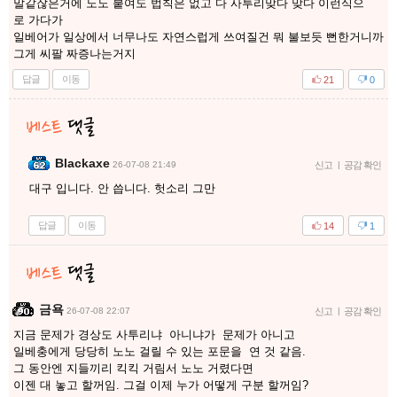
말같잖은거에 노노 붙여도 법칙은 없고 다 사투리맞다 맞다 이런식으
로 가다가
일베어가 일상에서 너무나도 자연스럽게 쓰여질건 뭐 불보듯 뻔한거니까
그게 씨팔 짜증나는거지
답글
이동
21
0
Blackaxe
26-07-08 21:49
신고
|
공감 확인
대구 입니다. 안 씁니다. 헛소리 그만
답글
이동
14
1
금욕
26-07-08 22:07
신고
|
공감 확인
지금 문제가 경상도 사투리냐 아니냐가 문제가 아니고
일베충에게 당당히 노노 걸릴 수 있는 포문을 연 것 같음.
그 동안엔 지들끼리 킥킥 거림서 노노 거렸다면
이젠 대 놓고 할꺼임. 그걸 이제 누가 어떻게 구분 할꺼임?