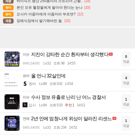
하이닉스 평단 250층이라 스트리머 근황..
[19]
계층
본인 모유 헬창들에게 팔아야 한다는 눈나
[10]
유머
오사카 아줌마에게 아줌마라 부르면?
[12]
유머
장례식장에서 발기해버린 썰.
[15]
계층
지진이 강타한 순간 환자부터 생각했다
이슈
0
댓글
아이스티이
Lv.32
조회 98
14:55
울 언니 32살인데
유머
4
댓글
썽바
Lv.89
조회 502
14:54
수사 정보 유출로 난리 난 어느 경찰서
이슈
1
댓글
입사
Lv.94
조회 533
추천 1
14:52
2년 만에 엄청나게 위상이 달라진 리센느
연예
1
댓글
아이스티이
Lv.32
조회 234
14:51