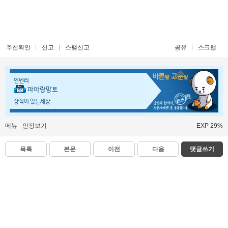
추천확인
신고
스팸신고
공유
스크랩
인벤러
파아랑망토
상식이 있는세상
메뉴
인장보기
EXP 29%
목록
본문
이전
다음
댓글쓰기