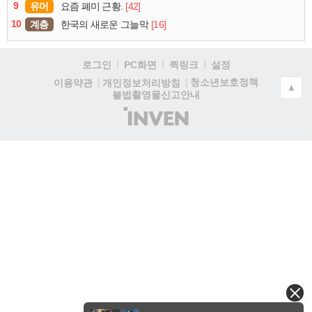
9
유머
[42]
요즘 폐미 근황.
10
계층
[16]
한국의 새로운 그늘막
로그인
PC화면
퀵링크
설정
청소년보호정책
이용약관
개인정보처리방침
▲
불법촬영물신고안내
(주)
인
벤