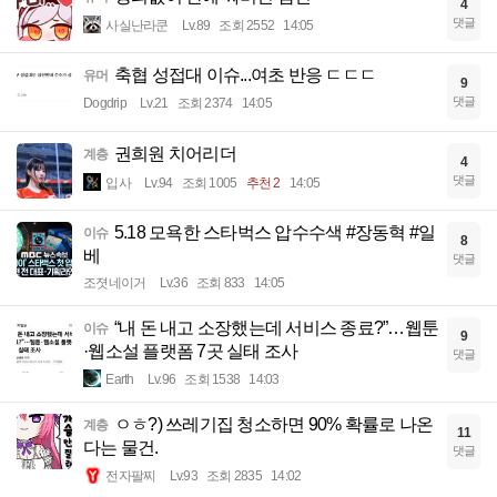
4
댓글
사실난라쿤
Lv.89
조회 2552
14:05
축협 성접대 이슈...여초 반응 ㄷㄷㄷ
유머
9
댓글
Dogdrip
Lv.21
조회 2374
14:05
권희원 치어리더
계층
4
댓글
입사
Lv.94
조회 1005
추천 2
14:05
5.18 모욕한 스타벅스 압수수색 #장동혁 #일
이슈
8
베
댓글
조졋네이거
Lv.36
조회 833
14:05
“내 돈 내고 소장했는데 서비스 종료?”…웹툰
이슈
9
·웹소설 플랫폼 7곳 실태 조사
댓글
Earth
Lv.96
조회 1538
14:03
ㅇㅎ?) 쓰레기집 청소하면 90% 확률로 나온
계층
11
다는 물건.
댓글
전자팔찌
Lv.93
조회 2835
14:02