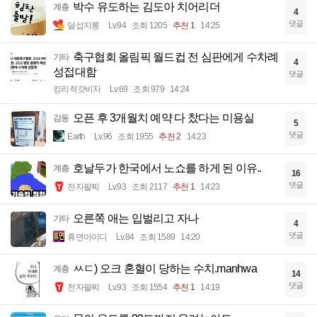
박수 유도하는 김도아 치어리더
계층
4
댓글
달섭지롱
Lv.94
조회 1205
추천 1
14:25
축구협회 올림픽 월드컵 전 심판에게 수차례
기타
4
성접대함
댓글
킹리적갓비자
Lv.69
조회 979
14:24
오픈 후 3개월치 예약 다 찼다는 미용실
감동
5
댓글
Earth
Lv.96
조회 1955
추천 2
14:23
호날두가 한국에서 노쇼를 하게 된 이유..
계층
16
댓글
전자팔찌
Lv.93
조회 2117
추천 1
14:23
오른쪽 애는 입벌리고 자나
기타
4
댓글
휴면아이디
Lv.84
조회 1589
14:20
ㅆㄷ) 오크 혼혈이 당하는 수치.manhwa
계층
14
댓글
전자팔찌
Lv.93
조회 1554
추천 1
14:19