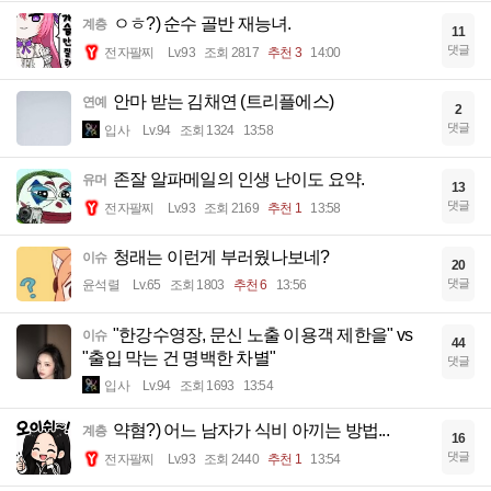
ㅇㅎ?) 순수 골반 재능녀.
계층
11
댓글
전자팔찌
Lv.93
조회 2817
추천 3
14:00
안마 받는 김채연 (트리플에스)
연예
2
댓글
입사
Lv.94
조회 1324
13:58
존잘 알파메일의 인생 난이도 요약.
유머
13
댓글
전자팔찌
Lv.93
조회 2169
추천 1
13:58
청래는 이런게 부러웠나보네?
이슈
20
댓글
윤석렬
Lv.65
조회 1803
추천 6
13:56
"한강수영장, 문신 노출 이용객 제한을" vs
이슈
44
"출입 막는 건 명백한 차별"
댓글
입사
Lv.94
조회 1693
13:54
약혐?) 어느 남자가 식비 아끼는 방법...
계층
16
댓글
전자팔찌
Lv.93
조회 2440
추천 1
13:54