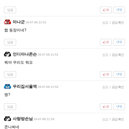
답글
0
0
마나군
26-07-08 21:51
신고
|
공감 확인
짭 등장이네?
답글
0
0
인디아나존슨
26-07-08 21:51
신고
|
공감 확인
뭐야 우리도 줘요
답글
0
0
우리집서울역
26-07-08 21:52
신고
|
공감 확인
엥?
답글
0
0
사랑방손님
26-07-08 21:53
신고
|
공감 확인
존나싸네