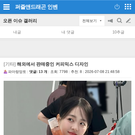
퍼즐앤드래곤
인벤
오픈 이슈 갤러리
전체보기
공
검
글
지
색
내글
내 댓글
10추글
on/off
쓰
기
[기타]
해외에서 판매중인 커피믹스 디자인
파아랑망토
댓글: 13 개
조회:
7798
추천:
8
2026-07-08 21:48:58