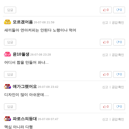
답글
0
0
모르겠어욤
26-07-08 21:59
신고
|
공감 확인
새끼들아 연아커피는 안된다 노랭이나 먹어
답글
0
0
윤10월생
26-07-08 23:28
신고
|
공감 확인
어디서 짭을 만들어 파냐...
답글
0
0
얘가그랬어요
26-07-08 23:42
신고
|
공감 확인
디자인이 많이 아쉬운데….
답글
0
0
파로스의등대
26-07-09 07:47
신고
|
공감 확인
맥심 아니라 다행