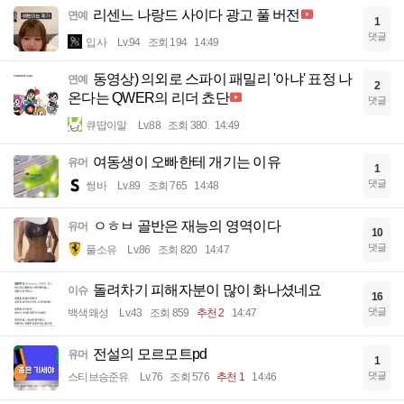
리센느 나랑드 사이다 광고 풀 버전
연예
1
댓글
입사
Lv.94
조회 194
14:49
동영상) 의외로 스파이 패밀리 '아냐' 표정 나
연예
2
온다는 QWER의 리더 쵸단
댓글
큐땁이알
Lv.88
조회 380
14:49
여동생이 오빠한테 개기는 이유
유머
1
댓글
썽바
Lv.89
조회 765
14:48
ㅇㅎㅂ 골반은 재능의 영역이다
유머
10
댓글
풀소유
Lv.86
조회 820
14:47
돌려차기 피해자분이 많이 화나셨네요
이슈
16
댓글
백색왜성
Lv.43
조회 859
추천 2
14:47
전설의 모르모트pd
유머
1
댓글
스티브승준유
Lv.76
조회 576
추천 1
14:46