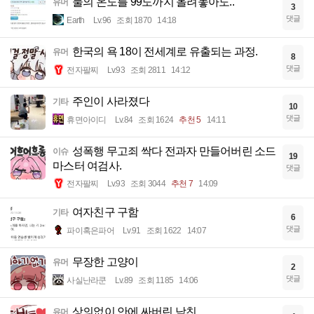
물의 온도를 99도까지 올려놓아도..
유머
3
댓글
Earth
Lv.96
조회 1870
14:18
한국의 욕 18이 전세계로 유출되는 과정.
유머
8
댓글
전자팔찌
Lv.93
조회 2811
14:12
주인이 사라졌다
기타
10
댓글
휴면아이디
Lv.84
조회 1624
추천 5
14:11
성폭행 무고죄 싹다 전과자 만들어버린 소드
이슈
19
마스터 여검사.
댓글
전자팔찌
Lv.93
조회 3044
추천 7
14:09
여자친구 구함
기타
6
댓글
파이혹은파어
Lv.91
조회 1622
14:07
무장한 고양이
유머
2
댓글
사실난라쿤
Lv.89
조회 1185
14:06
상의없이 안에 싸버린 남친
유머