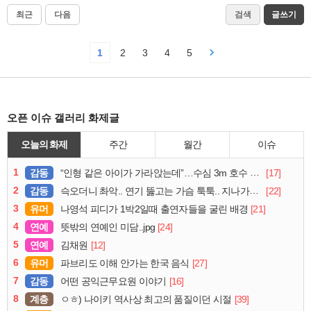
최근
다음
검색
글쓰기
1
2
3
4
5
오픈 이슈 갤러리 화제글
오늘의 화제
주간
월간
이슈
1
감동
[17]
“인형 같은 아이가 가라앉는데”…수심 3m 호수 뛰어든 60대 의인
2
감동
[22]
슥오더니 촤악.. 연기 뚫고는 가슴 툭툭.. 지나가던 아재의 정체
3
유머
[21]
나영석 피디가 1박2일때 출연자들을 굴린 배경
4
연예
[24]
뜻밖의 연예인 미담..jpg
5
연예
[12]
김채원
6
유머
[27]
파브리도 이해 안가는 한국 음식
7
감동
[16]
어떤 공익근무요원 이야기
8
계층
[39]
ㅇㅎ) 나이키 역사상 최고의 품질이던 시절