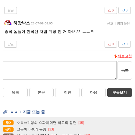
답글
0
0
하앗박스
26-07-09 08:05
신고
|
공감 확인
중국 놈들이 한국산 처럼 위장 친 거 아녀?? ㅡㅡㅋ
답글
0
0
새로고침
등록
목록
본문
이전
다음
댓글보기
ㅇㅇㄱ 지금 뜨는 글
ㅇㅎㅂ? 영화 스파이더맨 최고의 장면
[16]
유머
그돈씨 아방N 근황
[33]
유머