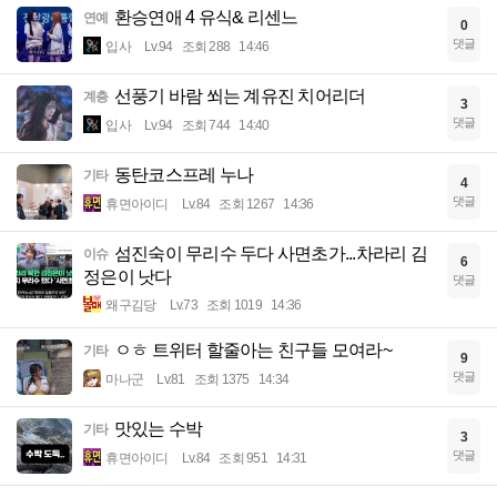
환승연애 4 유식& 리센느
연예
0
댓글
입사
Lv.94
조회 288
14:46
선풍기 바람 쐬는 계유진 치어리더
계층
3
댓글
입사
Lv.94
조회 744
14:40
동탄코스프레 누나
기타
4
댓글
휴면아이디
Lv.84
조회 1267
14:36
섬진숙이 무리수 두다 사면초가...차라리 김
이슈
6
정은이 낫다
댓글
왜구김당
Lv.73
조회 1019
14:36
ㅇㅎ 트위터 할줄아는 친구들 모여라~
기타
9
댓글
마나군
Lv.81
조회 1375
14:34
맛있는 수박
기타
3
댓글
휴면아이디
Lv.84
조회 951
14:31