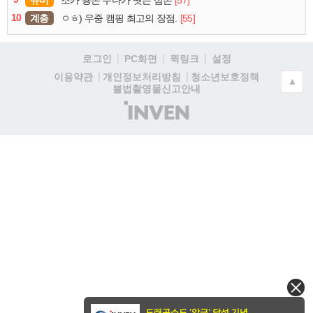
유머
[57]
조카 용돈 주다가 뺏은 삼촌
10
계층
[55]
ㅇㅎ) 우중 캠핑 최고의 장점.
로그인
PC화면
퀵링크
설정
청소년보호정책
이용약관
개인정보처리방침
▲
불법촬영물신고안내
(주)
인
벤
드래곤소드 '압긍' 달성 기념