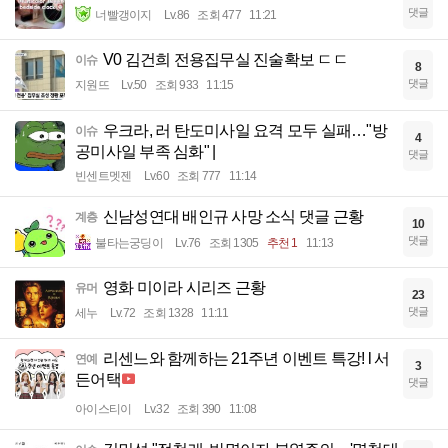
댓글
너빨갱이지
Lv.86
조회 477
11:21
V0 김건희 전용집무실 진술확보 ㄷㄷ
이슈
8
댓글
지원뜨
Lv.50
조회 933
11:15
우크라, 러 탄도미사일 요격 모두 실패…"방
이슈
4
공미사일 부족 심화" |
댓글
빈센트멧젠
Lv.60
조회 777
11:14
신남성연대 배인규 사망 소식 댓글 근황
계층
10
댓글
불타는궁딩이
Lv.76
조회 1305
추천 1
11:13
영화 미이라 시리즈 근황
유머
23
댓글
세누
Lv.72
조회 1328
11:11
리센느와 함께하는 21주년 이벤트 특강! l 서
연예
3
든어택
댓글
아이스티이
Lv.32
조회 390
11:08