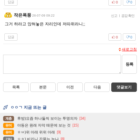
답글
0
0
작은폭풍
26-07-09 09:22
신고
|
공감 확인
그거 하라고 앉혀놓은 자리인데 저따위라니;;
답글
0
0
새로고침
등록
목록
본문
이전
다음
댓글보기
ㅇㅇㄱ 지금 뜨는 글
후방)요즘 하나둘씩 보이는 투명의자
[34]
계층
야동은 원래 자막 때문에 보는 것
[15]
유머
ㅎㅂ)위 아래 위위 아래
[9]
유머
ㅇㅎ) 비키니 끈묶는 눈나
[8]
기타