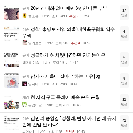
20년간 대화 없이 애만 3명인 니뽄 부부
유머
17
댓글
풀소유
Lv.86
조회 2490
추천 2
10:53
경찰, '홍명보 선임 의혹' 대한축구협회 압수
이슈
4
수색
댓글
슬기로움
Lv.92
조회 810
추천 4
10:52
성급하게 '해치웠나?' 하면 안되는이유
유머
6
댓글
백합에이슬
Lv.57
조회 1957
10:47
남자가 서울에 살아야 하는 이유.jpg
유머
8
댓글
옆사마
Lv.87
조회 2508
10:47
현 시각 구글 플레이 매출 순위 근황
게임
11
댓글
큐땁이알
Lv.88
조회 2326
10:45
김민석·송영길 "정청래, 반명 아니면 왜 유시
이슈
41
민에 반발 안 하나"
댓글
파인더1
Lv.80
조회 1185
추천 5
10:43