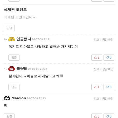
삭제된 코멘트
삭제된 코멘트입니다.
답글
입금됐냐
26-07-08 22:21
신고
|
공감 확인
쪽지로 디아블로 사달라고 빌어봐 거지새끼야
답글
1
0
불량닭
26-07-08 22:36
신고
|
공감 확인
블쟈한테 디아블로 싸게달라고 해!!!
답글
1
0
Marcion
26-07-08 22:13
신고
|
공감 확인
망
답글
0
0