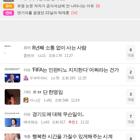
유명 논문 저자가 공식석상에 안 나타나는 이유
[6]
유머
연기자를 꿈꿨던 22살의 탁재훈
[14]
연예
8년째 소통 없이 사는 사람
유머
0
댓글
쫌맨쯔
Lv.21
조회 176
11:27
'FIFA는 인판티노 지지한다' 어쩌라는 건가
이슈
2
댓글
두부두꺼비
Lv.78
조회 195
11:25
ㅎㅂ 단 한명임
기타
3
댓글
마나군
Lv.81
조회 548
11:24
경기도에 대체 무슨일이..
이슈
7
댓글
백색왜성
Lv.43
조회 617
추천 1
11:22
행복한 시간을 가질수 있게해주는 시계
계층
4