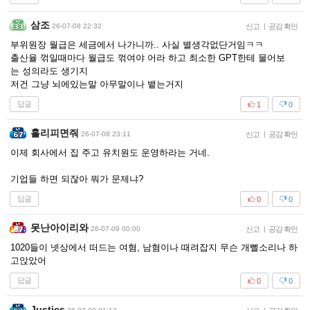
삼조
26-07-08 22:32
신고
|
공감 확인
부위원장 월급은 세금에서 나가니까.. 사실 별생각없단거임ㅋㅋ
출산율 꺾일때마다 월급도 꺾여야 어라 하고 최소한 GPT한테 물어보
는 성의라도 생기지
저건 그냥 뇌에있는말 아무말이나 뱉는거지
답글
1
0
홀리피면줘
26-07-08 23:11
신고
|
공감 확인
이제 회사에서 집 주고 유치원도 운영하라는 거네.
기업들 하면 되잖아 뭐가 문제냐?
답글
0
0
못난아이리와
26-07-09 00:00
신고
|
공감 확인
1020들이 넷상에서 떠드는 여혐, 남혐이나 때려잡지 무슨 개뻘소리나 하
고앉았어
답글
0
0
Justics