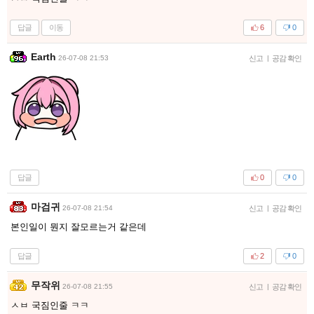
답글
이동
6
0
Earth
26-07-08 21:53
신고
|
공감 확인
답글
0
0
마검귀
26-07-08 21:54
신고
|
공감 확인
본인일이 뭔지 잘모르는거 같은데
답글
2
0
무작위
26-07-08 21:55
신고
|
공감 확인
ㅅㅂ 국짐인줄 ㅋㅋ