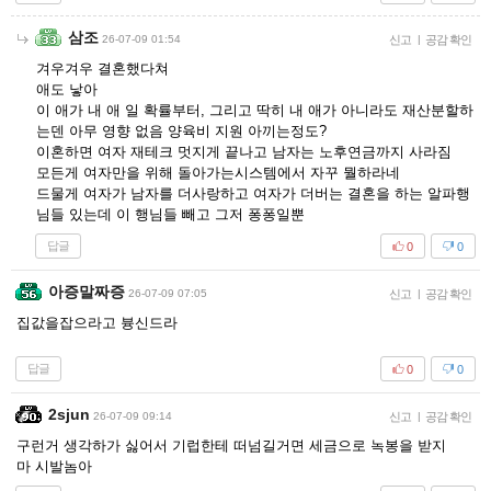
삼조
26-07-09 01:54
신고
|
공감 확인
겨우겨우 결혼했다쳐
애도 낳아
이 애가 내 애 일 확률부터, 그리고 딱히 내 애가 아니라도 재산분할하
는덴 아무 영향 없음 양육비 지원 아끼는정도?
이혼하면 여자 재테크 멋지게 끝나고 남자는 노후연금까지 사라짐
모든게 여자만을 위해 돌아가는시스템에서 자꾸 뭘하라네
드물게 여자가 남자를 더사랑하고 여자가 더버는 결혼을 하는 알파행
님들 있는데 이 행님들 빼고 그저 퐁퐁일뿐
답글
0
0
아증말짜증
26-07-09 07:05
신고
|
공감 확인
집값을잡으라고 븅신드라
답글
0
0
2sjun
26-07-09 09:14
신고
|
공감 확인
구런거 생각하가 싫어서 기럽한테 떠넘길거면 세금으로 녹봉을 받지
마 시발놈아