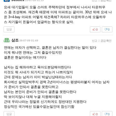
26-07-09 01:13
신고
|
공감 확인
요새 대기업들이 모듈 스마트 주택하던데 정부에서 나서서 타운하우
스 좀 조성해봐. 재건축 때문에 이제 아파트는 끝이야. 30년 뒤에 요새 나
온 3+4-bay 아파트 어떻게 재건축해? 차라리 타운하우스에 모듈하우
스 자기들이 돈들어서 업글하는 형식으로 살자.
답글
0
0
삼조
26-07-09 01:49
신고
|
공감 확인
연애는 여자가 선택하고, 결혼은 남자가 결심한다는 말이 있다
이게 뭐냐면 연애는 그저 즐길수있지만
결혼은 현실이라는 얘기이다
남자는 집 해와야하고 육아도분담해야한단다
이것도 뭐 사내가 되가지고 하는거 나쁘지않지
근데 문제는 남자가 이미 박살난상태라는거다
회사에선 실적압박주지 경력 2년마이너스는 평생따라붙지 여자는 남자
가 준비가 안되서 결혼을 못한다하고
남자는 본인이 준비가 안되서 결혼을 못한다한다
딱 보이지않나 대체 누굴 지원해야할지
근데 우리나라는 정말로 신기하게도 정반대만 지원한다
정상적인 국가에선 있을수없는일인데 참신기함
답글
0
0