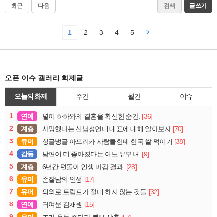
최근
다음
검색
글쓰기
1
2
3
4
5
오픈 이슈 갤러리 화제글
오늘의 화제
주간
월간
이슈
1
연예
[36]
별이 하하와의 결혼을 확신한 순간.
2
계층
[70]
사망했다는 신남성연대 대표에 대해 알아보자
3
유머
[38]
싱글벙글 아프리카 사람들한테 한국 쌀 먹이기
4
감동
[9]
남편이 더 좋아졌다는 어느 유부녀.
5
계층
[28]
6년간 편돌이 인생 마감 결과.
6
유머
[17]
존잘남의 인성
7
유머
[32]
의외로 트럼프가 절대 하지 않는 것들
8
연예
[15]
귀여운 김채원
9