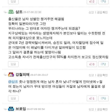
답글
2
0
삼조
26-07-08 22:30
신고
|
공감 확인
출산율은 남자 성별만 챙겨주면 해결됨
정확히 일본따라가면 그만
우리나라는 그 반대로 여자만 챙겨주는데 되겠음?
지구상에있는 여자라는 생명체자체가 본인보다 딸리는 수컷한텐 전
혀 의지할대상으로 못느끼는데
군대로 2년 경력박탈시켜버려, 승진도 밀려, 여자할당에 점수에 일
은 더많이해 이 패널티를 다이겨낸 알파메일이 있긴함
그 알파가 결혼을 하는데 몇명이나됨
고소득층 자녀가 전체출산인구의 55%를 차지한거 보고도 정신못차림
답글
0
2
강철의매
26-07-08 23:17
신고
|
공감 확인
@삼조
좃나 멍청한게 애는 남자 혼자 낮냐? 어떻게 인터넷에ㅜ절
여 졌는지 남자가 우대 받으면 여성들이 저잘로 남자에게 올걸로 생
각 하냐?
답글
1
0
브로잉
26-07-09 00:54
신고
|
공감 확인