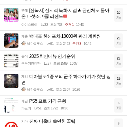
[전녹시] 전지적 녹화 시점★ 완전체로 돌아
연예
10
온 다섯소녀들! 리센느
댓글
아이스티이
Lv.32
조회 733
추천 1
10:43
백대표 한신포차 13000원 짜리 계란찜
계층
23
댓글
낭만블루스
Lv.91
조회 2452
추천 3
10:42
2025 치킨메뉴 인기순위
유머
23
댓글
구운겨란한판
Lv.37
조회 1589
10:37
디아블로4 증오의 군주 하다가 기가 찼던 장
게임
19
면
댓글
낭만블루스
Lv.91
조회 2207
10:36
PS5 프로 가격 근황
게임
6
댓글
파노키
Lv.51
조회 1792
10:36
진짜 더울때 쓸만한 꿀팁
기타
8