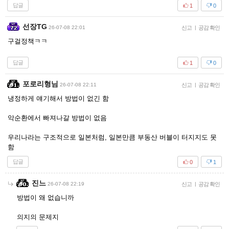
답글
1
0
선장TG
26-07-08 22:01
신고
|
공감 확인
구걸정책ㅋㅋ
답글
1
0
포로리형님
26-07-08 22:11
신고
|
공감 확인
냉정하게 얘기해서 방법이 없긴 함
악순환에서 빠져나갈 방법이 없음
우리나라는 구조적으로 일본처럼, 일본만큼 부동산 버블이 터지지도 못
함
답글
0
1
진느
26-07-08 22:19
신고
|
공감 확인
방법이 왜 없습니까
의지의 문제지