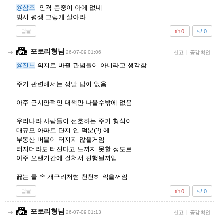
@삼조
인격 존중이 아에 없네
빙시 평생 그렇게 살아라
답글
0
0
포로리형님
26-07-09 01:06
신고
|
공감 확인
@진느
의지로 바뀔 관념들이 아니라고 생각함
주거 관련해서는 정말 답이 없음
아주 근시안적인 대책만 나올수밖에 없음
우리나라 사람들이 선호하는 주거 형식이
대규모 아파트 단지 인 덕분(?) 에
부동산 버블이 터지지 않을거임
터지더라도 터진다고 느끼지 못할 정도로
아주 오랜기간에 걸쳐서 진행될꺼임
끓는 물 속 개구리처럼 천천히 익을꺼임
답글
0
0
포로리형님
26-07-09 01:13
신고
|
공감 확인