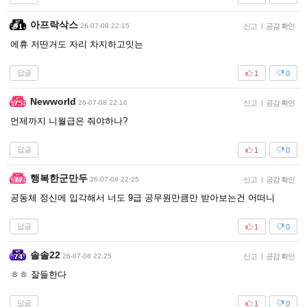
아프락삭스
26-07-08 22:15
신고
|
공감 확인
에휴 저딴거도 자리 차지하고잇는
답글
1
0
Newworld
26-07-08 22:16
신고
|
공감 확인
언제까지 니월급은 줘야하나?
답글
1
0
행복한군만두
26-07-08 22:25
신고
|
공감 확인
공동체 정신에 입각해서 너도 9급 공무원만큼만 받아보는건 어떠니
답글
1
0
솔솔22
26-07-08 22:25
신고
|
공감 확인
ㅎㅎ 잘들한다
답글
1
0