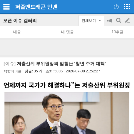
퍼즐앤드래곤
인벤
오픈 이슈 갤러리
전체보기
공
검
글
지
색
내글
내 댓글
10추글
on/off
쓰
기
[이슈]
저출산위 부위원장의 엄청난 '청년 주거 대책'
백합에이슬
댓글: 35 개
조회:
5086
2026-07-08 21:52:27