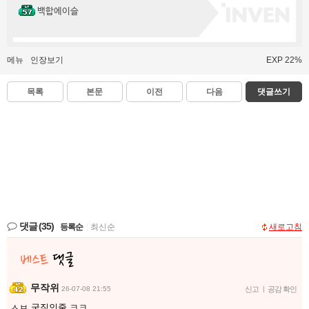
백합에이슬
메뉴
인장보기
EXP 22%
목록
본문
이전
다음
댓글쓰기
댓글
(35)
등록순
|
최신순
새로고침
무작위
26-07-08 21:55
신고
|
공감 확인
ㅅㅂ 국짐인줄 ㅋㅋ