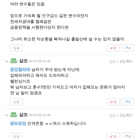
여러 변수들은 있음
앞으로 가속화 될 인구감소 같은 변수라던지
전세자금대출 철폐같은
금융정책을 시행한다던지 한다면
그나마 최소한 악순환을 빠져나갈 출발선에 설 수는 있지 않을까
답글
0
0
삼조
26-07-09 01:40
신고
|
공감 확인
@강철의매
남자가 우대 받는게 아닌데;
집해와야하고 육아도 도와야하고
밸런싱이죠
뭐 남자보고 혼수3천만 가져오고 여자가 집해오는 문화가 많아지
면 님 말이 맞겠죠
답글
0
0
삼조
26-07-09 01:40
신고
|
공감 확인
@브로잉
인격존중 ㅠㅠ역시 스윗하십니다
답글
0
0