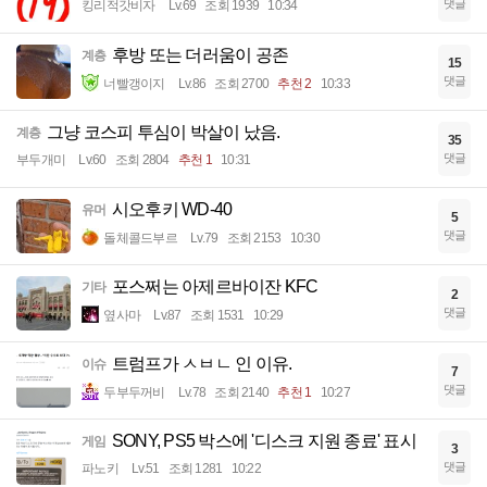
댓글
킹리적갓비자
Lv.69
조회 1939
10:34
후방 또는 더러움이 공존
계층
15
댓글
너빨갱이지
Lv.86
조회 2700
추천 2
10:33
그냥 코스피 투심이 박살이 났음.
계층
35
댓글
부두개미
Lv.60
조회 2804
추천 1
10:31
시오후키 WD-40
유머
5
댓글
돌체콜드부르
Lv.79
조회 2153
10:30
포스쩌는 아제르바이잔 KFC
기타
2
댓글
옆사마
Lv.87
조회 1531
10:29
트럼프가 ㅅㅂㄴ 인 이유.
이슈
7
댓글
두부두꺼비
Lv.78
조회 2140
추천 1
10:27
SONY, PS5 박스에 '디스크 지원 종료' 표시
게임
3
댓글
파노키
Lv.51
조회 1281
10:22