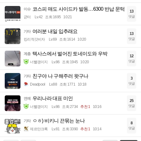
코스피 매도 사이드카 발동…6300 반납 문턱
이슈
13
댓글
균터
Lv.42
조회 1695
10:21
여러분 내일 입추래요
기타
13
댓글
킹리적갓비자
Lv.69
조회 1614
10:20
텍사스에서 벌어진 토네이도와 우박
계층
12
댓글
너빨갱이지
Lv.86
조회 1945
10:20
친구야 나 구해주러 왓구나
기타
3
댓글
Deadpool
Lv.88
조회 1771
10:18
우리나라 대표 미인
연예
25
댓글
너빨갱이지
Lv.86
조회 2734
추천 1
10:16
ㅇㅎ) 비키니 끈묶는 눈나
기타
8
댓글
제르만크록
Lv.81
조회 3390
추천 1
10:14