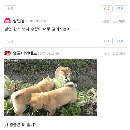
답글
0
0
성인용
26-07-08 21:59
신고
|
공감 확인
발언 한거 보니 수준이 너무 떨어지는데ㅡㅡ
답글
1
0
얼굴이언데드
26-07-08 21:59
신고
|
공감 확인
니 월급은 왜 받니?