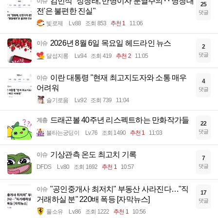
김민석 "정청래, 반명이자 분열주의‥'명청대
이슈
25
전'은 불편한 진실"
댓글
빛로제
Lv.88
조회 853
추천 1
11:06
2026년 8월 6일 목요일 헤드라인 뉴스
이슈
2
댓글
달섭지롱
Lv.94
조회 419
추천 2
11:05
이란 대통령 "현재 최고지도자와 소통 매우
이슈
4
어려워
댓글
슬기로움
Lv.92
조회 739
11:04
드래곤볼 40주년 리스펙트하는 만화작가들
계층
22
댓글
불타는궁딩이
Lv.76
조회 1490
추천 1
11:03
기상관측 온도 최고치 기록
이슈
7
댓글
DFDS
Lv.80
조회 1692
추천 1
10:57
"공인중개사 최저치" 부동산 사라진다…"직
이슈
17
거래하실 분" 220배 폭등 [자막뉴스]
댓글
풀소유
Lv.86
조회 1222
추천 1
10:56