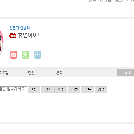
공유
스크랩
신고하기
전문가 인벤러
휴면아이디
프로필
랭킹
칭호
1번
5번
10번
20번
모두
검색