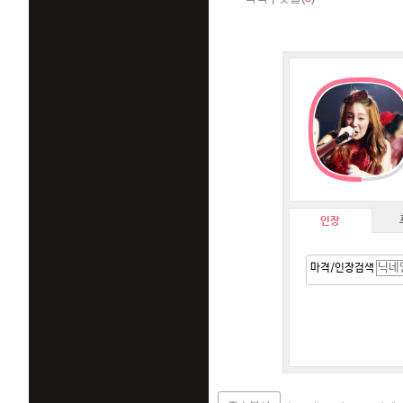
인장
마격/인장검색