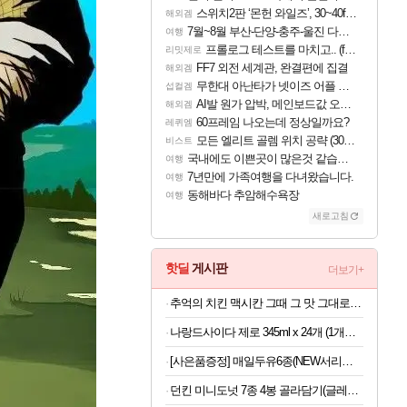
스위치2판 ‘몬헌 와일즈’, 30~40fps 목표 추정
해외겜
7월~8월 부산-단양-충주-울진 다녀왔어요~
여행
프롤로그 테스트를 마치고.. (feat. 리아)
리밋제로
FF7 외전 세계관, 완결편에 집결
해외겜
무한대 아난타가 넷이즈 어플 달력에 일정 등록
섭컬겜
AI발 원가 압박, 메인보드값 오르나
해외겜
60프레임 나오는데 정상일까요?
레퀴엠
모든 엘리트 골렘 위치 공략 (30개) - 방랑 결투가
비스트
국내에도 이쁜곳이 많은것 같습니다
여행
7년만에 가족여행을 다녀왔습니다.
여행
동해바다 추암해수욕장
여행
새로고침
핫딜
게시판
더보기+
추억의 치킨 맥시칸 그때 그 맛 그대로 맥시칸 치킨 순살 봉 골라담기 2+2 총 4봉지
나랑드사이다 제로 345ml x 24개 (1개당 458원)
[사은품증정] 매일두유6종(NEW서리태 출시) 99.9플레인/서리태/고단백/고단백검은콩/검은콩/렌틸콩 190ml 24/48팩 중 택1
던킨 미니도넛 7종 4봉 골라담기(글레이즈드/바바리안/초코링 외) 매장에서 먹던 그 맛!