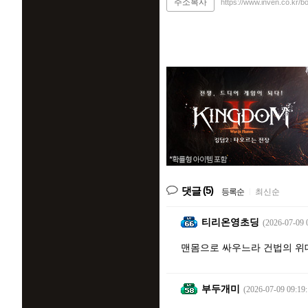
주소복사
https://www.inven.co.kr/
(5)
댓글
등록순
|
최신순
티리온영초딩
(2026-07-09 
맨몸으로 싸우느라 건법의 위
부두개미
(2026-07-09 09:19: