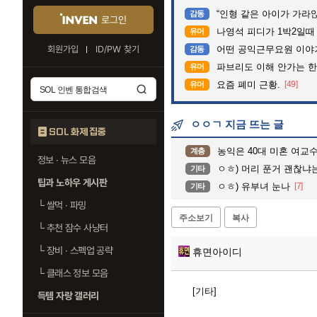
“인형 같은 아이가 가라앉는데”…수
감동
로그인
나영석 피디가 1박2일때
유머
회원가입
ID/PW 찾기
어떤 공익근무요원 이야
감동
파브리도 이해 안가는 한
유머
요즘 폐미 근황.
[49]
유머
ㅇㅇㄱ 지금 뜨는 글
SOL 화제 집중
농익은 40대 미혼 여교
계층
정보 · 뉴스 모음
ㅇㅎ) 머리 푼거 괜찮냐
기타
팁과 노하우 게시판
ㅇㅎ) 유부녀 눈나
[7]
기타
└
쌀먹 · 파밍
주소보기
복사
└
추천 잠수 사냥터
└
장비 · 스펙업 공략
휴면아이디
└
클래스 정보 모음
[기타]
득템 자랑 갤러리