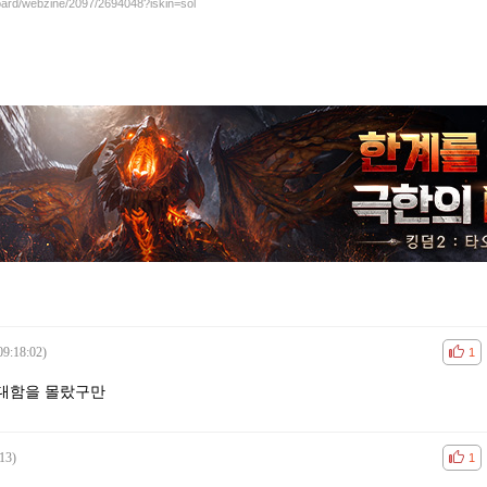
board/webzine/2097/2694048?iskin=sol
09:18:02)
공감
비공
1
대함을 몰랐구만
13)
공감
비공
1