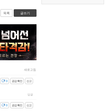
목록
글쓰기
새로고침
감
0
공감 확인
신고
답글
감
0
공감 확인
신고