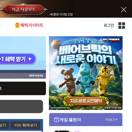
혜택.아이마트
로그인
인
벤
전
체
사
이
트
맵
브
게임 캘린더
더보기+
보기
이슈 화제보기