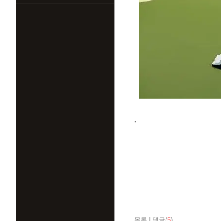
.
목록
|
댓글(
5
)