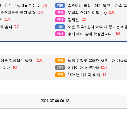
심 3m 호수 뛰어든 60대 의인
[19]
슥오더니 촤악.. 연기 뚫고는 가슴 툭툭.. 지나가
감동
 출연자들을 굴린 배경
[24]
뜻밖의 연예인 미담..jpg
[28]
연예
기
[17]
김채원
[12]
연예
국 음식
[29]
오픈 후 3개월치 예약 다 찼다는 미
감동
우리 메이 절대 핫걸입니다.
[10]
연예
수에게 잡아먹힌 남자..
[20]
님들 이정도 몸매면 사귀는거 가능함
유머
는 눈나
[16]
여친이 개 이쁜가봐
[21]
기타
1894년 마취과 의사
[14]
유머
2026-07-09 09:12