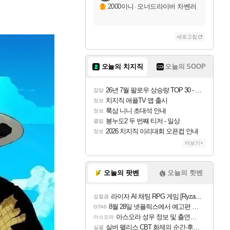
2000이니
·
오너드라이버 차벤러
새로고침
오늘의 치지직
오늘의 SOOP
26년 7월 팔로우 상승량 TOP 30 - 월간 치지직
잡담
치지직 애플TV 앱 출시
정보
룩삼 니니 초대석 안내
정보
봉누도2 두 번째 티저 - 일상
클립
2026 치지직 이리대회 오픈컵 안내
정보
더보기+
오늘의 팟벤
오늘의 핫벤
라이자 AI 채팅 RPG 게임 [RyzaChat: AI] 공개
섭컬겜
8월 28일 넷플릭스에서 예고편 공개 예정
GTA6
아스오라 성우 정보 및 출연작 모음
아스오라
실버 팰리스 CBT 화제의 순간·후기 모음
실팰