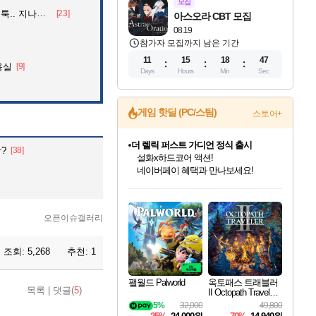
모집
던 아재의 정체
[23]
아스오라 CBT 모집
08.19
참가자 모집까지 남은 기간
11
15
18
46
용실
[9]
Days
Hours
Min
Sec
더 렐릭 퍼스트 가디언 정식 출시
게임 핫딜 (PC/스팀)
스토어+
설화x하드코어 액션!
네이버페이 혜택과 만나보세요!
베데스다 40주년 기념 할인 중!
?
[38]
베데스다의 명작들을
40주년 프로모션으로 만나보세요!
인벤게임즈 8월 특별 할인!
드래곤소드: 어웨이크닝 입점!
문명 7 특별 할인!
마블 투혼 파이팅 소울즈 정식출시!
귀무자: 검의 길 예약 판매 중!
비스트 오브 리인카네이션 정식 출시!
커세어 코브 출시 기념 할인!
캡콤 프렌차이즈 할인 진행 중!
캡콤 일부 상품 상시 할인
스타워즈 은하계 레이서
로블록스 기프트 카드 공식 입점
인기 퍼블리셔 모음!
스팀으로 만나는 드래곤소드!
조선&고려 DLC 출시 예정
마블 히어로 총 출동&화려한 격투!
10% 할인과
게임프릭 신작 IP
해적'섬'을 발전시키자!
몬헌, 바하 등 인기 IP를
몬헌 와일즈 & 드래곤즈 도그마2
인벤게임즈에서 10% 추가 적립
Robux를 가장 안전하고
최대 90% 할인가를 만나보세요!
네이버혜택과 함께 만나보세요!
50%할인&추가 적립까지!
네이버 포인트 혜택까지!
이니&베니 혜택까지!
네이버 혜택가와 함께 예약하세요!
할인&네이버혜택으로 만나보세요!
할인가에 만나보세요!
일부 에디션 상시 할인!
혜택으로 예약 판매 중
편안하게 충전하세요
오픈이슈갤러리
조회:
5,268
추천:
1
팰월드 Palworld
옥토패스 트래블러
목록
|
댓글(
5
)
II Octopath Traveler I
I
5%
32,000
49,800