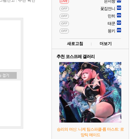
스팸신고
추천 확인
은서짱
LIVE
꽃집언니
OFF
민히
OFF
태쿤
OFF
몽키
OFF
새로고침
더보기
추천 코스프레 갤러리
승리의 여신: 니케 팀스파클-륨 마스트: 로
망틱 메이드