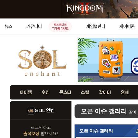
로스트아크
뉴스
커뮤니티
게임캘린더
게이머존
기대평 이벤트
아이템
수집
몬스터
스킬
갓아머
영체
SOL 인벤
오픈 이슈 갤러리
같이
로그인하고
오픈 이슈 갤러리
출석보상
받으세요!