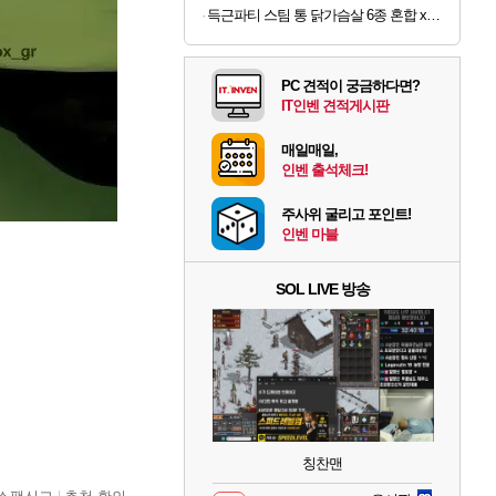
득근파티 스팀 통 닭가슴살 6종 혼합 x 30팩 (1팩당 1,190원)
PC 견적이 궁금하다면?
IT인벤 견적게시판
매일매일,
인벤 출석체크!
주사위 굴리고 포인트!
인벤 마블
SOL LIVE 방송
칭찬맨