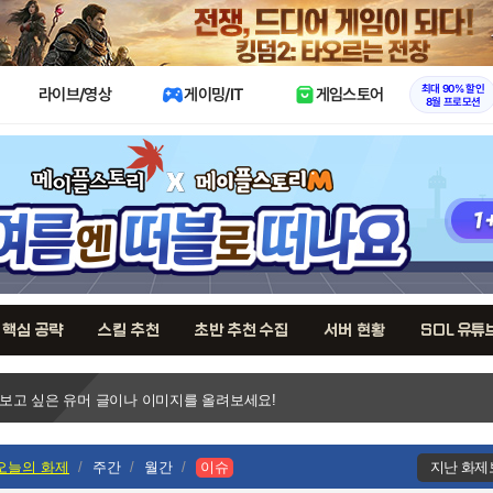
X
최대 90% 할인
라이브/영상
게이밍/IT
게임스토어
8월 프로모션
핵심 공략
스킬 추천
초반 추천 수집
서버 현황
SOL 유튜
 보고 싶은 유머 글이나 이미지를 올려보세요!
오늘의 화제
주간
월간
이슈
지난 화제