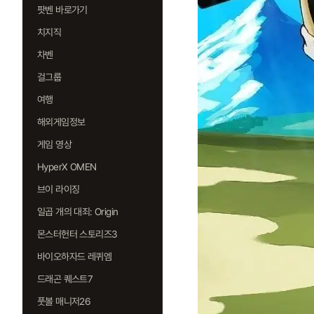
팟벤 바로가기
치지직
차벤
걸그룹
여행
해외게임정보
게임 영상
HyperX OMEN
브이 라이징
일곱 개의 대죄: Origin
몬스터헌터 스토리즈3
바이오하자드 레퀴엠
드래곤 퀘스트7
풋볼 매니저26