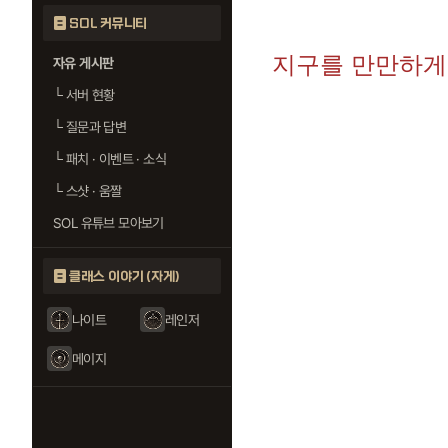
SOL 커뮤니티
지구를 만만하게
자유 게시판
└
서버 현황
└
질문과 답변
└
패치 · 이벤트 · 소식
└
스샷 · 움짤
SOL 유튜브 모아보기
클래스 이야기 (자게)
나이트
레인저
메이지