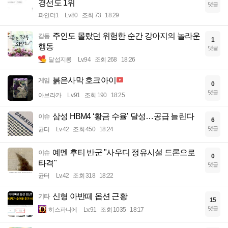
경선도 1위
댓글
파인더1
Lv.80
조회 73
18:29
주인도 몰랐던 위험한 순간 강아지의 놀라운
감동
1
행동
댓글
달섭지롱
Lv.94
조회 268
18:26
붉은사막 호크아이
게임
0
댓글
아브라카
Lv.91
조회 190
18:25
삼성 HBM4 ‘황금 수율’ 달성…공급 늘린다
이슈
6
댓글
균터
Lv.42
조회 450
18:24
예멘 후티 반군 "사우디 정유시설 드론으로
이슈
0
타격"
댓글
균터
Lv.42
조회 318
18:22
신형 아반떼 옵션 근황
기타
15
댓글
히스파니에
Lv.91
조회 1035
18:17