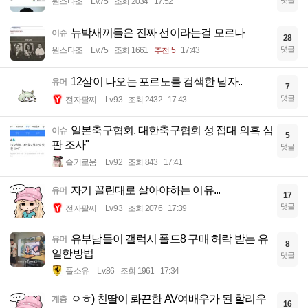
댓글
원스타조
Lv.75
조회 2034
17:52
뉴박새끼들은 진짜 선이라는걸 모르나
이슈
28
댓글
원스타조
Lv.75
조회 1661
추천 5
17:43
12살이 나오는 포르노를 검색한 남자..
유머
7
댓글
전자팔찌
Lv.93
조회 2432
17:43
일본축구협회, 대한축구협회 성 접대 의혹 심
이슈
5
판 조사"
댓글
슬기로움
Lv.92
조회 843
17:41
자기 꼴린대로 살아야하는 이유...
유머
17
댓글
전자팔찌
Lv.93
조회 2076
17:39
유부남들이 갤럭시 폴드8 구매 허락 받는 유
유머
8
일한방법
댓글
풀소유
Lv.86
조회 1961
17:34
ㅇㅎ) 친딸이 롸끈한 AV여배우가 된 할리우
계층
16