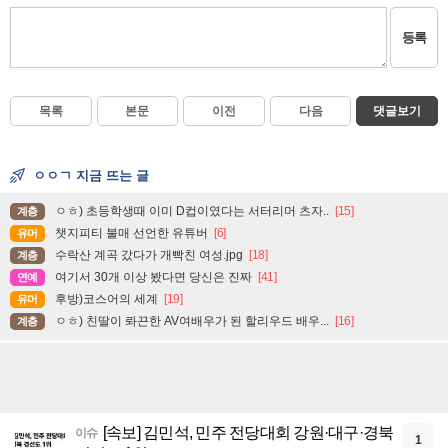
등록
목록
본문
이전
다음
댓글보기
ㅇㅇㄱ 지금 뜨는 글
ㅇㅎ) 초등학생때 이미 D컵이였다는 서터리머 츠자..
[15]
계층
챗지피티 불매 선언한 유튜버
[6]
유머
수락산 계곡 갔다가 개빡친 여성.jpg
[18]
계층
여기서 30개 이상 봤다면 당신은 진짜
[41]
연예
후방)코스어의 세계
[19]
유머
ㅇㅎ) 친딸이 롸끈한 AV여배우가 된 할리우드 배우...
[16]
계층
[속보] 김민석, 민주 전당대회 강원·대구·경북
이슈
1