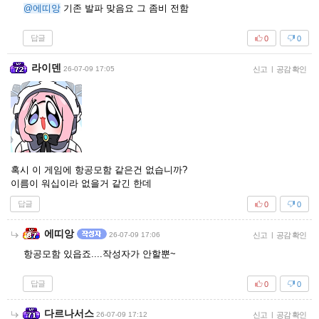
@에띠앙
기존 발파 맞음요 그 좀비 전함
답글
0
0
라이덴
26-07-09 17:05
신고
|
공감 확인
혹시 이 게임에 항공모함 같은건 없습니까?
이름이 워십이라 없을거 같긴 한데
답글
0
0
에띠앙
26-07-09 17:06
신고
|
공감 확인
항공모함 있읍죠....작성자가 안할뿐~
답글
0
0
다르나서스
26-07-09 17:12
신고
|
공감 확인