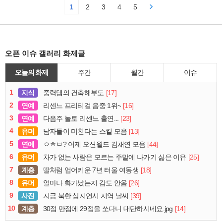
1
2
3
4
5
오픈 이슈 갤러리 화제글
오늘의 화제
주간
월간
이슈
1
지식
[17]
중력댐의 건축해부도
2
연예
[16]
리센느 프리티걸 음중 1위~
3
연예
[23]
다음주 놀토 리센느 출연...
4
유머
[13]
남자들이 미친다는 스킬 모음
5
연예
[44]
ㅇㅎㅂ? 어제 오션월드 김채연 모음
6
유머
[25]
차가 없는 사람은 모르는 주말에 나가기 싫은 이유
7
계층
[18]
딸처럼 업어키운 7년 터울 여동생
8
유머
[26]
얼마나 화가났는지 감도 안옴
9
사진
[39]
지금 북한 삼지연시 지역 날씨
10
계층
[14]
30점 만점에 29점을 쏘다니 대단하시네요.jpg