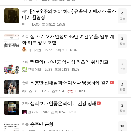
[스포? 주의 해야 하나] 유출된 어벤져스 둠스
유머
4
데이 촬영장
댓글
멤논
Lv.80
조회 812
18:08
삼프로TV 개인정보 46만 여건 유출. 일부 계
이슈
2
좌-카드 정보 포함
댓글
레이키얀
Lv.73
조회 891
18:07
빽주의) 나여! 군 역사상 최초의 취사장교..!
기타
2
댓글
큐땁이알
Lv.88
조회 1133
18:03
최홍만 선배님과 어디서나 당당하게 걷기
연예
3
댓글
아이스티이
Lv.32
조회 561
추천 1
18:03
생각보다 안좋은 라이너 건강 상태
기타
2
댓글
옆사마
Lv.87
조회 1059
17:52
충주맨 근황
이슈
10