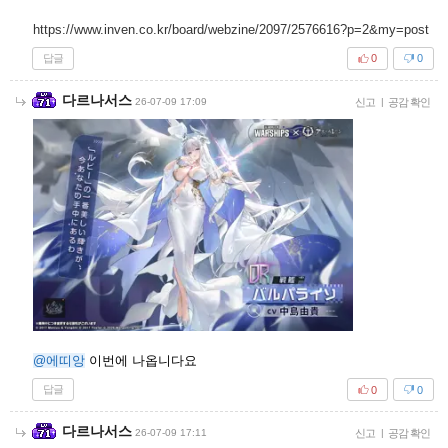
https://www.inven.co.kr/board/webzine/2097/2576616?p=2&my=post
답글
0
0
다르나서스
26-07-09 17:09
신고
|
공감 확인
@에띠앙
이번에 나옵니다요
답글
0
0
다르나서스
26-07-09 17:11
신고
|
공감 확인