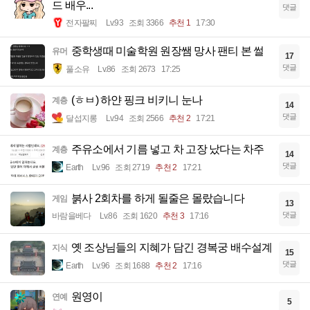
드 배우...
댓글
전자팔찌
Lv.93
조회 3366
추천 1
17:30
중학생때 미술학원 원장쌤 망사 팬티 본 썰
유머
17
댓글
풀소유
Lv.86
조회 2673
17:25
(ㅎㅂ) 하얀 핑크 비키니 눈나
계층
14
댓글
달섭지롱
Lv.94
조회 2566
추천 2
17:21
주유소에서 기름 넣고 차 고장 났다는 차주
계층
14
댓글
Earth
Lv.96
조회 2719
추천 2
17:21
붉사 2회차를 하게 될줄은 몰랐습니다
게임
13
댓글
바람을베다
Lv.86
조회 1620
추천 3
17:16
옛 조상님들의 지혜가 담긴 경복궁 배수설계
지식
15
댓글
Earth
Lv.96
조회 1688
추천 2
17:16
원영이
연예
5