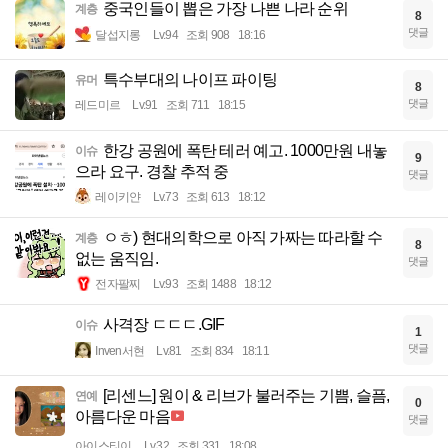
중국인들이 뽑은 가장 나쁜 나라 순위
계층
8
댓글
달섭지롱
Lv.94
조회 908
18:16
특수부대의 나이프 파이팅
유머
8
댓글
레드미르
Lv.91
조회 711
18:15
한강 공원에 폭탄 테러 예고. 1000만원 내놓
이슈
9
으라 요구. 경찰 추적 중
댓글
레이키얀
Lv.73
조회 613
18:12
ㅇㅎ) 현대의학으로 아직 가짜는 따라할 수
계층
8
없는 움직임.
댓글
전자팔찌
Lv.93
조회 1488
18:12
사격장 ㄷㄷㄷ.GIF
이슈
1
댓글
Inven서현
Lv.81
조회 834
18:11
[리센느] 원이 & 리브가 불러주는 기쁨, 슬픔,
연예
0
아름다운 마음
댓글
아이스티이
Lv.32
조회 331
18:08