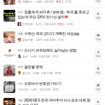
댓글
케를로스
Lv.86
조회 914
추천 1
17:12
장흥계곡 피카츄 / 보배 펌 - 계곡 물 흐르고
이슈
6
있는데 무단 220V 전기선 설치
댓글
진겟타원
Lv.70
조회 1418
추천 1
17:04
수락산 계곡 갔다가 개빡친 여성.jpg
계층
18
댓글
달섭지롱
Lv.94
조회 4180
17:03
도시가 포위당해도 살아남는 방법
유머
4
댓글
썽바
Lv.89
조회 2249
17:01
골든벨 문제
유머
9
댓글
풀소유
Lv.86
조회 1706
16:58
오토바이 번호판 가리기
이슈
10
댓글
고도비만
Lv.91
조회 2143
16:57
2026 GES 전국 아마추어 이스포츠 대회 참
게임
0