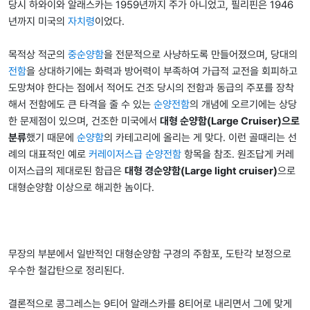
당시 하와이와 알래스카는 1959년까지 주가 아니었고, 필리핀은 1946
년까지 미국의
자치령
이었다.
목적상 적군의
중순양함
을 전문적으로 사냥하도록 만들어졌으며, 당대의
전함
을 상대하기에는 화력과 방어력이 부족하여 가급적 교전을 회피하고
도망쳐야 한다는 점에서 적어도 건조 당시의 전함과 동급의 주포를 장착
해서 전함에도 큰 타격을 줄 수 있는
순양전함
의 개념에 오르기에는 상당
한 문제점이 있으며, 건조한 미국에서
대형 순양함(Large Cruiser)으로
분류
했기 때문에
순양함
의 카테고리에 올리는 게 맞다. 이런 골때리는 선
례의 대표적인 예로
커레이저스급 순양전함
항목을 참조. 원조답게 커레
이저스급의 제대로된 함급은
대형 경순양함(Large light cruiser)
으로
대형순양함 이상으로 해괴한 놈이다.
무장의 부분에서 일반적인 대형순양함 구경의 주함포, 도탄각 보정으로
우수한 철갑탄으로 정리된다.
결론적으로 콩그레스는 9티어 알래스카를 8티어로 내리면서 그에 맞게