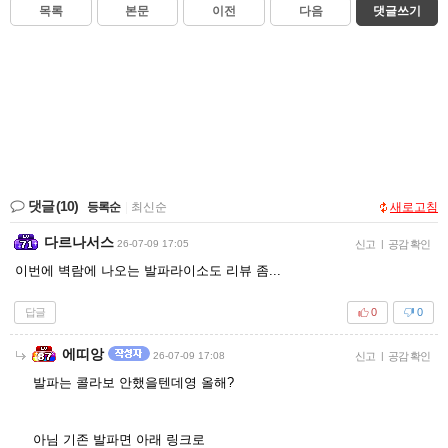
목록
본문
이전
다음
댓글쓰기
댓글
(10)
등록순
|
최신순
새로고침
다르나서스
26-07-09 17:05
신고
|
공감 확인
이번에 벽람에 나오는 발파라이소도 리뷰 좀...
답글
0
0
에띠앙
26-07-09 17:08
신고
|
공감 확인
발파는 콜라보 안했을텐데영 올해?
아님 기존 발파면 아래 링크로