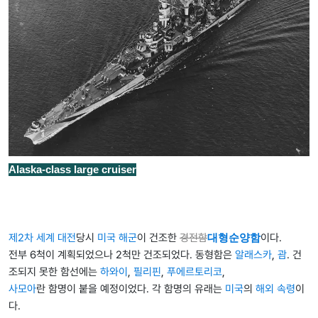
Alaska-class large cruiser
제2차 세계 대전
당시
미국 해군
이 건조한
경전함
대형순양함
이다.
전부 6척이 계획되었으나 2척만 건조되었다. 동형함은
알래스카
,
괌
. 건
조되지 못한 함선에는
하와이
,
필리핀
,
푸에르토리코
,
사모아
란 함명이 붙을 예정이었다. 각 함명의 유래는
미국
의
해외 속령
이
다.