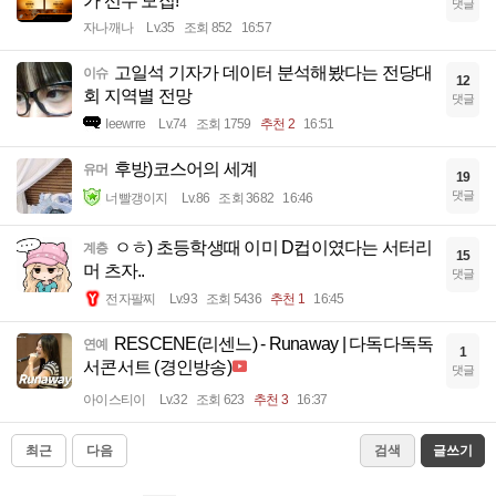
가 선수 모집!
댓글
자나깨나
Lv.35
조회 852
16:57
고일석 기자가 데이터 분석해봤다는 전당대
이슈
12
회 지역별 전망
댓글
Ieewrre
Lv.74
조회 1759
추천 2
16:51
후방)코스어의 세계
유머
19
댓글
너빨갱이지
Lv.86
조회 3682
16:46
ㅇㅎ) 초등학생때 이미 D컵이였다는 서터리
계층
15
머 츠자..
댓글
전자팔찌
Lv.93
조회 5436
추천 1
16:45
RESCENE(리센느) - Runaway | 다독다독독
연예
1
서콘서트 (경인방송)
댓글
아이스티이
Lv.32
조회 623
추천 3
16:37
최근
다음
검색
글쓰기