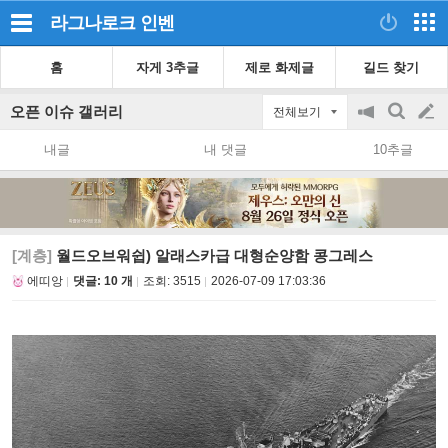
라그나로크
인벤
홈
자게 3추글
제로 화제글
길드 찾기
오픈 이슈 갤러리
전체보기
공
검
글
지
색
내글
내 댓글
10추글
on/off
쓰
기
[계층]
월드오브워쉽) 알래스카급 대형순양함 콩그레스
에띠앙
댓글: 10 개
조회:
3515
2026-07-09 17:03:36