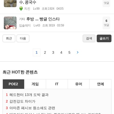
수, 콩국수
댓글
치킨
Lv.99
조회 1924
04:05
후방 ㅡ 빵귤 인스타
기타
6
댓글
입술돼지
Lv.43
조회 3019
03:59
최근
다음
검색
글쓰기
1
2
3
4
5
최근 HOT한 콘텐츠
POE2
게임
IT
유머
연예
1
헤드헌터 13개 도박 결과
2
감전강도 차이가
3
아마존 패시브 원소쇄도 관련