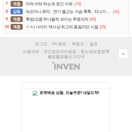
7
계층
[79]
지역 비하 하는게 웃긴 이유.
8
감동
[16]
슥오더니 촤악.. 연기 뚫고는 가슴 툭툭.. 지나가던 아재의 정체
9
계층
[60]
후방)요즘 하나둘씩 보이는 투명의자
10
계층
[29]
ㅇㅎ) 나이키 역사상 최고의 품질이던 시절
로그인
PC화면
퀵링크
설정
청소년보호정책
이용약관
개인정보처리방침
▲
불법촬영물신고안내
(주)
인
벤