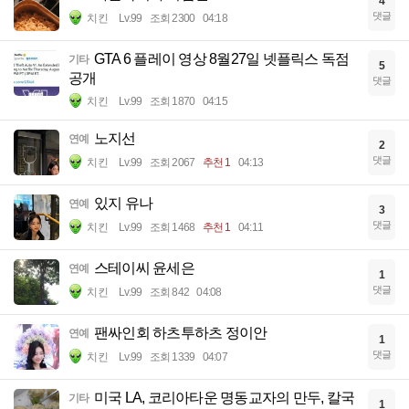
4
댓글
치킨
Lv.99
조회 2300
04:18
GTA 6 플레이 영상 8월27일 넷플릭스 독점
기타
5
공개
댓글
치킨
Lv.99
조회 1870
04:15
노지선
연예
2
댓글
치킨
Lv.99
조회 2067
추천 1
04:13
있지 유나
연예
3
댓글
치킨
Lv.99
조회 1468
추천 1
04:11
스테이씨 윤세은
연예
1
댓글
치킨
Lv.99
조회 842
04:08
팬싸인회 하츠투하츠 정이안
연예
1
댓글
치킨
Lv.99
조회 1339
04:07
미국 LA, 코리아타운 명동교자의 만두, 칼국
기타
1