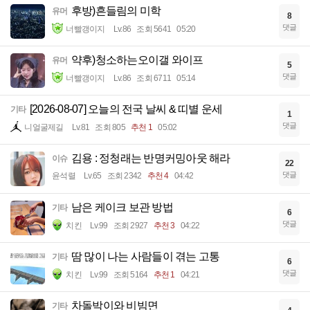
후방)흔들림의 미학
유머
8
댓글
너빨갱이지
Lv.86
조회 5641
05:20
약후)청소하는오이갤 와이프
유머
5
댓글
너빨갱이지
Lv.86
조회 6711
05:14
[2026-08-07] 오늘의 전국 날씨 & 띠별 운세
기타
1
댓글
니얼굴제길
Lv.81
조회 805
추천 1
05:02
김용 : 정청래는 반명커밍아웃 해라
이슈
22
댓글
윤석렬
Lv.65
조회 2342
추천 4
04:42
남은 케이크 보관 방법
기타
6
댓글
치킨
Lv.99
조회 2927
추천 3
04:22
땀 많이 나는 사람들이 겪는 고통
기타
6
댓글
치킨
Lv.99
조회 5164
추천 1
04:21
차돌박이와 비빔면
기타