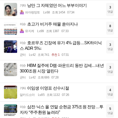
낭만 그 자체였던 어느 부부이야기
기타
3
댓글
파아랑망토
Lv.68
조회 1454
07:34
초고가 비거주 매물 쏟아지나
이슈
8
댓글
뮤지케
Lv.99
조회 1387
07:33
호르무즈 긴장에 유가 4% 급등…SK하이닉
이슈
3
스 ADR 5%↓
댓글
균터
Lv.42
조회 741
추천 1
07:31
HBM 질주에 D램·파운드리 동반 강세…내년
이슈
3
3000조원 시장 열린다
댓글
균터
Lv.42
조회 686
07:28
이임생 이영표 선수시절
기타
4
댓글
알카드소마
Lv.85
조회 1132
07:26
삼전·닉스 올 연말 순현금 375조원 전망…투
이슈
5
자자 “주주환원 늘려라”
댓글