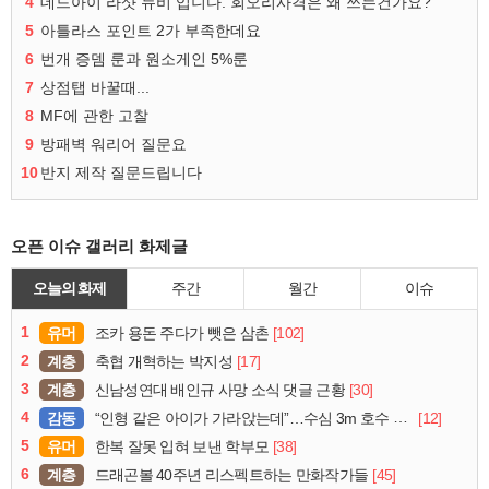
4
데드아이 라샷 뉴비 입니다. 회오리사격은 왜 쓰는건가요?
5
아틀라스 포인트 2가 부족한데요
6
번개 증뎀 룬과 원소게인 5%룬
7
상점탭 바꿀때...
8
MF에 관한 고찰
9
방패벽 워리어 질문요
10
반지 제작 질문드립니다
오픈 이슈 갤러리 화제글
오늘의 화제
주간
월간
이슈
1
유머
[102]
조카 용돈 주다가 뺏은 삼촌
2
계층
[17]
축협 개혁하는 박지성
3
계층
[30]
신남성연대 배인규 사망 소식 댓글 근황
4
감동
[12]
“인형 같은 아이가 가라앉는데”…수심 3m 호수 뛰어든 60대 의인
5
유머
[38]
한복 잘못 입혀 보낸 학부모
6
계층
[45]
드래곤볼 40주년 리스펙트하는 만화작가들