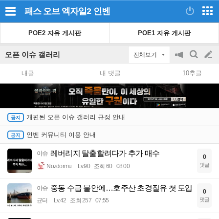
패스 오브 엑자일2
인벤
POE2 자유 게시판
POE1 자유 게시판
오픈 이슈 갤러리
전체보기
공
검
글
지
색
내글
내 댓글
10추글
on/off
쓰
기
개편된 오픈 이슈 갤러리 규정 안내
인벤 커뮤니티 이용 안내
레버리지 탈출할려다가 추가 매수
이슈
0
댓글
Nozdormu
Lv.90
조회 60
08:00
중동 수급 불안에…호주산 초경질유 첫 도입
이슈
0
댓글
균터
Lv.42
조회 257
07:55