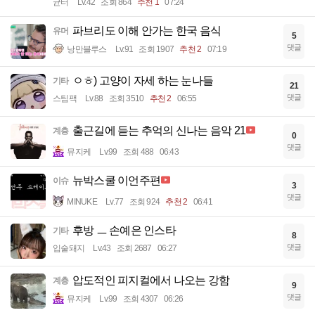
균터
Lv.42
조회 864
추천 1
07:24
파브리도 이해 안가는 한국 음식
유머
5
댓글
낭만블루스
Lv.91
조회 1907
추천 2
07:19
ㅇㅎ) 고양이 자세 하는 눈나들
기타
21
댓글
스팀팩
Lv.88
조회 3510
추천 2
06:55
출근길에 듣는 추억의 신나는 음악 21
계층
0
댓글
뮤지케
Lv.99
조회 488
06:43
뉴박스쿨 이언주편
이슈
3
댓글
MINUKE
Lv.77
조회 924
추천 2
06:41
후방 ㅡ 손예은 인스타
기타
8
댓글
입술돼지
Lv.43
조회 2687
06:27
압도적인 피지컬에서 나오는 강함
계층
9
댓글
뮤지케
Lv.99
조회 4307
06:26