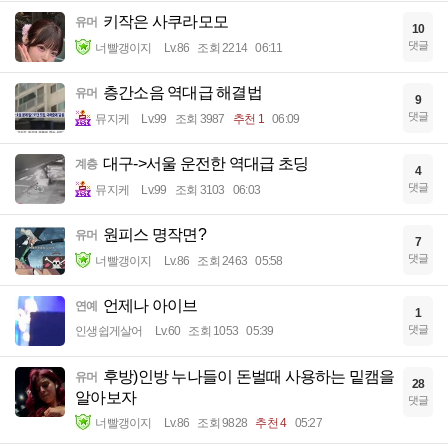
키작은 사쿠라모모
유머
10
댓글
너빨갱이지
Lv.86
조회 2214
06:11
층간소음 역대급 해결법
유머
9
댓글
뮤지케
Lv.99
조회 3987
추천 1
06:09
대구->서울 운전한 역대급 초딩
계층
4
댓글
뮤지케
Lv.99
조회 3103
06:03
원피스 명작면?
유머
7
댓글
너빨갱이지
Lv.86
조회 2463
05:58
언제나 아이브
연예
1
댓글
인생쉽게살어
Lv.60
조회 1053
05:39
후방)인방 누나들이 돈벌때 사용하는 밑캠을
유머
28
알아보자
댓글
너빨갱이지
Lv.86
조회 9828
추천 4
05:27