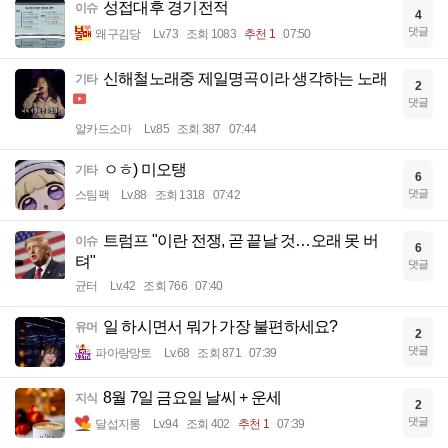
성접대후 경기전적
이슈
4
댓글
왜구김당
Lv.73
조회 1083
추천 1
07:50
신해철노래중 제일명곡이라 생각하는 노래
기타
2
댓글
알카드소마
Lv.85
조회 387
07:44
ㅇㅎ) 미오탱
기타
6
댓글
스팀팩
Lv.88
조회 1318
07:42
트럼프 "이란 전쟁, 곧 끝날 것…오래 못 버
이슈
6
텨"
댓글
균터
Lv.42
조회 766
07:40
일 하시면서 뭐가 가장 불편하세요?
유머
2
댓글
파아랑망토
Lv.68
조회 871
07:39
8월 7일 금요일 날씨 + 운세
지식
2
댓글
달섭지롱
Lv.94
조회 402
추천 1
07:39