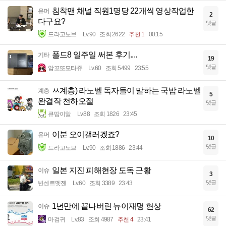
침착맨 채널 직원1명당 22개씩 영상작업한
유머
2
다구요?
댓글
드라고노브
Lv.90
조회 2622
추천 1
00:15
폴드8 일주일 써본 후기....
기타
19
댓글
암꼬또모타쥬
Lv.60
조회 5499
23:55
ㅆ계층) 라노벨 독자들이 말하는 국밥 라노벨
계층
5
완결작 천하오절
댓글
큐땁이알
Lv.88
조회 1826
23:45
이분 오이갤러겠죠?
유머
10
댓글
드라고노브
Lv.90
조회 1886
23:44
일본 지진 피해현장 도독 근황
이슈
3
댓글
빈센트멧젠
Lv.60
조회 3389
23:43
1년만에 끝나버린 뉴이재명 현상
이슈
62
댓글
마검귀
Lv.83
조회 4987
추천 4
23:41