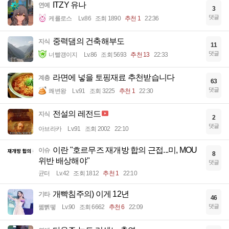
ITZY 유나
연예
3
댓글
케를로스
Lv.86
조회 1890
추천 1
22:36
중력댐의 건축해부도
지식
11
댓글
너빨갱이지
Lv.86
조회 5693
추천 13
22:33
라면에 넣을 토핑재료 추천받습니다
계층
63
댓글
쾌변왕
Lv.91
조회 3225
추천 1
22:30
전설의 레전드
지식
2
댓글
아브라카
Lv.91
조회 2002
22:10
이란 "호르무즈 재개방 합의 근접...미, MOU
이슈
8
위반 배상해야"
댓글
균터
Lv.42
조회 1812
추천 1
22:10
개빡침주의) 이게 12년
기타
46
댓글
꿻뻵뗗
Lv.90
조회 6662
추천 6
22:09