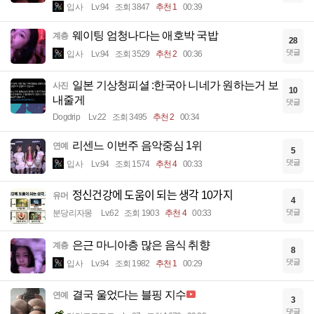
입사
Lv.94
조회 3847
추천 1
00:39
웨이팅 엄청나다는 애호박 국밥
계층
28
댓글
입사
Lv.94
조회 3529
추천 2
00:36
일본 기상청피셜 :한국아 니네가 원하는거 보
사진
10
내줄게
댓글
Dogdrip
Lv.22
조회 3495
추천 2
00:34
리센느 이번주 음악중심 1위
연예
5
댓글
입사
Lv.94
조회 1574
추천 4
00:33
정신건강에 도움이 되는 생각 10가지
유머
4
댓글
분당리자몽
Lv.62
조회 1903
추천 4
00:33
은근 마니아층 많은 음식 취향
계층
8
댓글
입사
Lv.94
조회 1982
추천 1
00:29
결국 울었다는 블핑 지수
연예
3
댓글