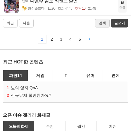
다음주 놀토 리센느 출연...
연예
18
댓글
많이슬프다
Lv.90
조회 4445
추천 10
21:48
최근
다음
검색
글쓰기
1
2
3
4
5
최근 HOT한 콘텐츠
파판14
게임
IT
유머
연예
1
빛의 영자 QnA
2
신규유저 할만한가요?
오픈 이슈 갤러리 화제글
오늘의 화제
주간
월간
이슈