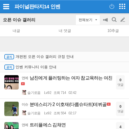
파이널판타지14
인벤
오픈 이슈 갤러리
전체보기
공
검
글
지
색
내글
내 댓글
10추글
on/off
쓰
기
개편된 오픈 이슈 갤러리 규정 안내
인벤 커뮤니티 이용 안내
남친에게 플러팅하는 여자 참교육하는 여친
연예
0
댓글
슬기로움
Lv.92
조회 714
02:42
분데스리가 2 이호재(다름슈타트)데뷔골
이슈
0
댓글
슬기로움
Lv.92
조회 554
02:17
트리플에스 김채연
연예
4