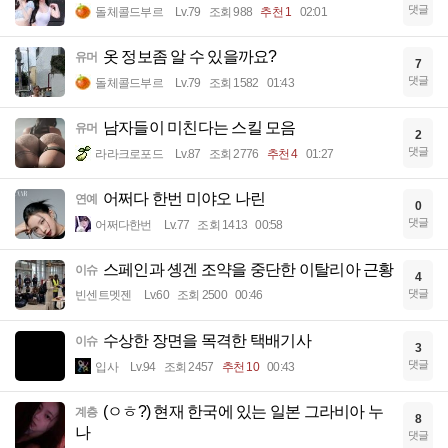
댓글
돌체콜드부르
Lv.79
조회 988
추천 1
02:01
옷 정보좀 알 수 있을까요?
유머
7
댓글
돌체콜드부르
Lv.79
조회 1582
01:43
남자들이 미친다는 스킬 모음
유머
2
댓글
라라크로포드
Lv.87
조회 2776
추천 4
01:27
어쩌다 한번 미야오 나린
연예
0
댓글
어쩌다한번
Lv.77
조회 1413
00:58
스페인과 솅겐 조약을 중단한 이탈리아 근황
이슈
4
댓글
빈센트멧젠
Lv.60
조회 2500
00:46
수상한 장면을 목격한 택배기사
이슈
3
댓글
입사
Lv.94
조회 2457
추천 10
00:43
(ㅇㅎ?) 현재 한국에 있는 일본 그라비아 누
계층
8
나
댓글