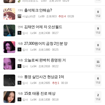
라라크로포드
Lv.87
조회 1679
00:29
출석체크 안해슴?
기타
0
댓글
사실난라쿤
Lv.89
조회 603
추천 4
00:28
김채연 어제 자 오션월드
연예
9
댓글
입사
Lv.94
조회 2438
00:27
27,000원어치 곱창 2인분 양
계층
0
댓글
입사
Lv.94
조회 1880
00:25
오늘로써 완벽히 증명된 거
계층
11
댓글
입사
Lv.94
조회 2616
00:22
통영 살인사건 현상금 1억
이슈
6
댓글
입사
Lv.94
조회 2605
추천 1
00:19
15호 태풍 진로 예상
계층
2
댓글
입사
Lv.94
조회 1838
00:18