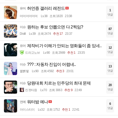
허언증 갤러리 레전드
유머
1
댓글
머머머머머며
Lv.38
조회 1820
23:38
원하는 후보 안뽑으면 다 2찍임?
이슈
87
댓글
Disifi
Lv.39
조회 2474
추천 17
23:37
제작비가 이해가 안되는 영화들이 좀 있네..
유머
12
댓글
드라고노브
Lv.90
조회 2989
추천 1
23:35
??? : 자동차 진입이 어렵네..
이슈
13
댓글
꿻뻵뗗
Lv.90
조회 4592
추천 3
23:01
당원대회 치르는 민주당의 최대 문제
이슈
20
댓글
진겟타원
Lv.70
조회 3063
추천 9
22:49
워터밤 예나
연예
6
댓글
아이스티이
Lv.32
조회 1752
추천 1
22:41