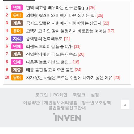
1
연예
[26]
현역 최고령 배우라는 신구 근황.jpg
2
유머
[25]
외향형 딸래미와 비행기 타면 생기는 일.
3
계층
[22]
공자도 말했던 사회에서 피해야하는 상급자
4
유머
[17]
고백하고 차인 딸이 불평하자 바로잡는 어머님
5
지식
[11]
중력댐의 건축해부도
6
연예
[11]
리센느 프리티걸 음중 1위~
7
계층
[20]
산업혁명때 영국 노동자 숙소
8
연예
[18]
다음주 놀토 리센느 출연...
9
계층
[24]
태풍 돌핀 말고 이주은 돌핀
10
유머
[20]
차가 없는 사람은 모르는 주말에 나가기 싫은 이유
로그인
PC화면
퀵링크
설정
청소년보호정책
이용약관
개인정보처리방침
▲
불법촬영물신고안내
(주)
인
벤