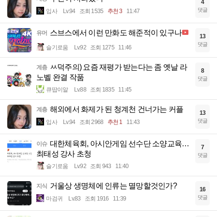
4
댓글
입사
Lv.94
조회 1535
추천 3
11:47
스브스에서 이런 만화도 해준적이 있구나
유머
13
댓글
슬기로움
Lv.92
조회 1275
11:46
ㅆ덕주의) 요즘 재평가 받는다는 좀 옛날 라
계층
8
노벨 완결 작품
댓글
큐땁이알
Lv.88
조회 1835
11:45
해외에서 화제가 된 청계천 건너가는 커플
계층
13
댓글
입사
Lv.94
조회 2968
추천 1
11:43
대한체육회, 아시안게임 선수단 소양교육…
이슈
7
최태성 강사 초청
댓글
슬기로움
Lv.92
조회 943
11:40
거울상 생명체에 인류는 멸망할것인가?
지식
16
댓글
마검귀
Lv.83
조회 1916
11:39