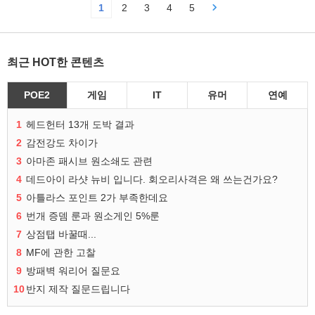
1
2
3
4
5
최근 HOT한 콘텐츠
POE2
게임
IT
유머
연예
1
헤드헌터 13개 도박 결과
2
감전강도 차이가
3
아마존 패시브 원소쇄도 관련
4
데드아이 라샷 뉴비 입니다. 회오리사격은 왜 쓰는건가요?
5
아틀라스 포인트 2가 부족한데요
6
번개 증뎀 룬과 원소게인 5%룬
7
상점탭 바꿀때...
8
MF에 관한 고찰
9
방패벽 워리어 질문요
10
반지 제작 질문드립니다