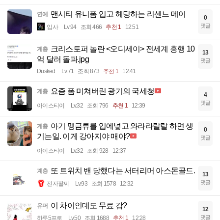
맨시티 유니폼 입고 헤딩하는 리센느 메이
연예
0
댓글
입사
Lv.94
조회 466
추천 1
12:51
크리스토퍼 놀란 <오디세이> 전세계 흥행 10
계층
13
억 달러 돌파.jpg
댓글
Dusked
Lv.71
조회 873
추천 1
12:41
요즘 폼 미쳐버린 광기의 국세청
계층
4
댓글
아이스티이
Lv.32
조회 796
추천 1
12:39
아기 맹금류를 입에넣고 와라라랄랄 하면 생
계층
0
기는일. 이게 강아지야 매야?
댓글
아이스티이
Lv.32
조회 928
12:37
또 트위치 밴 당했다는 서터리머 아스몬골드.
계층
13
댓글
전자팔찌
Lv.93
조회 1578
12:32
이 차이인데도 무료 감?
유머
12
댓글
하루5프로
Lv.50
조회 1688
추천 1
12:28