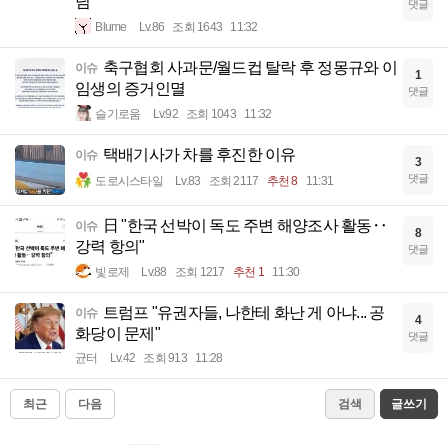
님
댓글
Blume
Lv.86
조회 1643
11:32
축구협회 사과문/월드컵 탈락 후 정몽규와 이
이슈
1
임생의 증거인멸
댓글
슬기로움
Lv.92
조회 1043
11:32
택배기사가 차를 후진한 이유
이슈
3
댓글
도로시스타일
Lv.83
조회 2117
추천 8
11:31
日 "한국 선박이 독도 주변 해양조사 활동‥
이슈
8
강력 항의"
댓글
빛로제
Lv.88
조회 1217
추천 1
11:30
트럼프 "유권자들, 나한테 화난 게 아냐... 공
이슈
4
화당이 문제"
댓글
균터
Lv.42
조회 913
11:28
최근
다음
검색
글쓰기