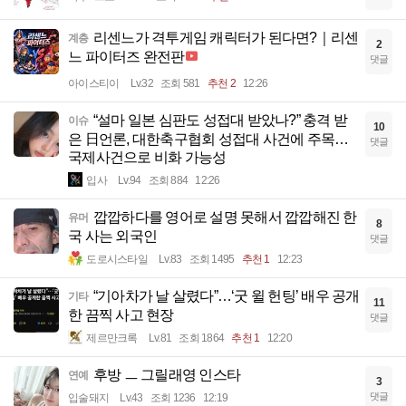
리센느가 격투게임 캐릭터가 된다면?｜리센
계층
2
느 파이터즈 완전판
댓글
아이스티이
Lv.32
조회 581
추천 2
12:26
“설마 일본 심판도 성접대 받았나?” 충격 받
이슈
10
은 日언론, 대한축구협회 성접대 사건에 주목…
댓글
국제사건으로 비화 가능성
입사
Lv.94
조회 884
12:26
깝깝하다를 영어로 설명 못해서 깝깝해진 한
유머
8
국 사는 외국인
댓글
도로시스타일
Lv.83
조회 1495
추천 1
12:23
“기아차가 날 살렸다”…‘굿 윌 헌팅’ 배우 공개
기타
11
한 끔찍 사고 현장
댓글
제르만크록
Lv.81
조회 1864
추천 1
12:20
후방 ㅡ 그릴래영 인스타
연예
3
댓글
입술돼지
Lv.43
조회 1236
12:19