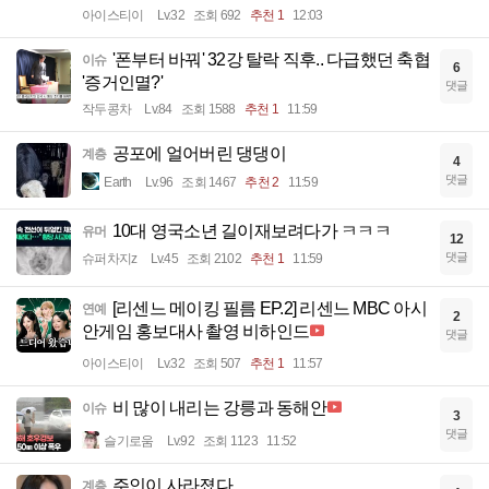
아이스티이
Lv.32
조회 692
추천 1
12:03
'폰부터 바꿔' 32강 탈락 직후.. 다급했던 축협
이슈
6
'증거인멸?'
댓글
작두콩차
Lv.84
조회 1588
추천 1
11:59
공포에 얼어버린 댕댕이
계층
4
댓글
Earth
Lv.96
조회 1467
추천 2
11:59
10대 영국소년 길이재보려다가 ㅋㅋㅋ
유머
12
댓글
슈퍼차지z
Lv.45
조회 2102
추천 1
11:59
[리센느 메이킹 필름 EP.2] 리센느 MBC 아시
연예
2
안게임 홍보대사 촬영 비하인드
댓글
아이스티이
Lv.32
조회 507
추천 1
11:57
비 많이 내리는 강릉과 동해안
이슈
3
댓글
슬기로움
Lv.92
조회 1123
11:52
주인이 사라졌다
계층