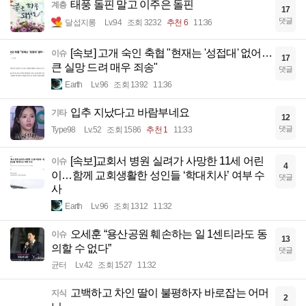
태풍 돌핀 말고 이주은 돌핀
계층
17
댓글
달섭지롱
Lv.94
조회 3232
추천 6
11:36
[속보] 고개 숙인 축협 "현재는 '성접대' 없어…
이슈
17
큰 실망 드려 매우 죄송"
댓글
Earth
Lv.96
조회 1392
11:36
입추 지났다고 바람부네요
기타
12
댓글
Type98
Lv.52
조회 1586
추천 1
11:33
[속보]교회서 병원 실려가 사망한 11세 어린
이슈
4
이…함께 교회생활한 성인들 ‘학대치사’ 여부 수
댓글
사
Earth
Lv.96
조회 1312
11:32
오세훈 “용산공원 훼손하는 일 1센티라도 동
이슈
13
의할 수 없다”
댓글
균터
Lv.42
조회 1527
11:32
고백하고 차인 딸이 불평하자 바로잡는 어머
지식
2