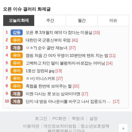
오픈 이슈 갤러리 화제글
오늘의 화제
주간
월간
이슈
1
감동
[15]
오픈 후 3개월치 예약 다 찼다는 미용실
2
유머
[41]
대한민국 군종신부의 위엄
3
계층
[37]
ㅇㅎ?) 순수 골반 재능녀.
4
유머
[11]
캠핑 처음 간 여자 두명이 10분만에 텐트 치는 법
5
유머
[14]
고백하고 차인 딸이 불평하자 바로잡는 어머님
6
유머
[19]
1호선 장판파.jpg
7
유머
[27]
ㅎㅂ) 미니스커트
8
유머
[15]
축협을 한번에 보여주는 짤
9
계층
[17]
이젠 다시는 못 보는 삼파이더맨
10
계층
[17]
단지 내 방송 아나운서를 바꾸고 나서 집중도가 확 올라갔다는 한 아파트의 안내방송
로그인
PC화면
퀵링크
설정
청소년보호정책
이용약관
개인정보처리방침
▲
불법촬영물신고안내