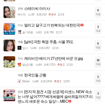
스테이씨 아이사
연예
6
댓글
배수민
Lv.35
조회 520
추천 4
12:18
얼리고 달구고가 반복되는 대한민국
이슈
3
댓글
슬기로움
Lv.92
조회 783
12:17
[날씨] 극한 폭염 주춤, 서울 35도
계층
6
댓글
입사
Lv.94
조회 1057
12:16
캐리비안 베이가 27년만에 바꾼 것.jpg
지식
16
댓글
달섭지롱
Lv.94
조회 2725
추천 2
12:10
한국인들 근황
계층
2
댓글
Blume
Lv.86
조회 1954
추천 1
12:05
[전지적 참견 시점 선공개] 리센느 NEW 숙소
연예
3
는 너무 넓어???? 베개싸움에 숨바꼭질까지?! 리
댓글
센느의 새로운 숙소 일상✨, MBC