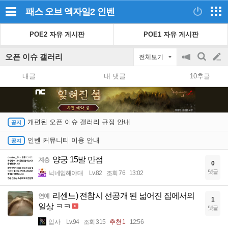
패스 오브 엑자일2
인벤
POE2 자유 게시판
POE1 자유 게시판
오픈 이슈 갤러리
전체보기
공
검
글
지
색
내글
내 댓글
10추글
on/off
쓰
기
개편된 오픈 이슈 갤러리 규정 안내
인벤 커뮤니티 이용 안내
양궁 15발 만점
계층
0
댓글
닉네임해야대
Lv.82
조회 76
13:02
리센느) 전참시 선공개 된 넓어진 집에서의
연예
1
일상 ㅋㅋ
댓글
입사
Lv.94
조회 315
추천 1
12:56