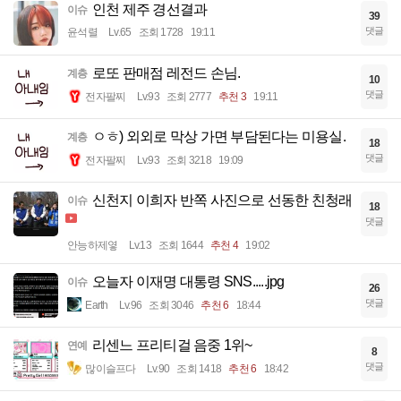
인천 제주 경선결과
이슈
39
댓글
윤석렬
Lv.65
조회 1728
19:11
로또 판매점 레전드 손님.
계층
10
댓글
전자팔찌
Lv.93
조회 2777
추천 3
19:11
ㅇㅎ) 외외로 막상 가면 부담된다는 미용실.
계층
18
댓글
전자팔찌
Lv.93
조회 3218
19:09
신천지 이희자 반쪽 사진으로 선동한 친청래
이슈
18
댓글
안능하제옇
Lv.13
조회 1644
추천 4
19:02
오늘자 이재명 대통령 SNS.....jpg
이슈
26
댓글
Earth
Lv.96
조회 3046
추천 6
18:44
리센느 프리티걸 음중 1위~
연예
8
댓글
많이슬프다
Lv.90
조회 1418
추천 6
18:42