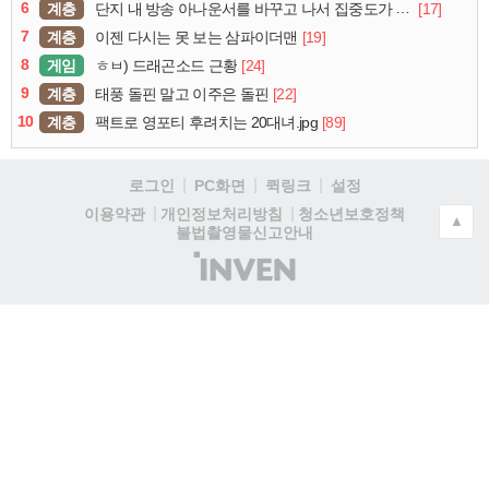
6
계층
[17]
단지 내 방송 아나운서를 바꾸고 나서 집중도가 확 올라갔다는 한 아파트의 안내방송
7
계층
[19]
이젠 다시는 못 보는 삼파이더맨
8
게임
[24]
ㅎㅂ) 드래곤소드 근황
9
계층
[22]
태풍 돌핀 말고 이주은 돌핀
10
계층
[89]
팩트로 영포티 후려치는 20대녀.jpg
로그인
PC화면
퀵링크
설정
청소년보호정책
이용약관
개인정보처리방침
▲
불법촬영물신고안내
(주)
인
벤