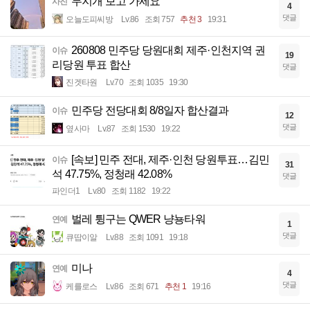
무지개 보고 가세요
사진
4
댓글
오늘도피씨방
Lv.86
조회 757
추천 3
19:31
260808 민주당 당원대회 제주·인천지역 권
이슈
19
리당원 투표 합산
댓글
진겟타원
Lv.70
조회 1035
19:30
민주당 전당대회 8/8일자 합산결과
이슈
12
댓글
옆사마
Lv.87
조회 1530
19:22
[속보] 민주 전대, 제주·인천 당원투표…김민
이슈
31
석 47.75%, 정청래 42.08%
댓글
파인더1
Lv.80
조회 1182
19:22
벌레 튕구는 QWER 냥뇽타워
연예
1
댓글
큐땁이알
Lv.88
조회 1091
19:18
미나
연예
4
댓글
케를로스
Lv.86
조회 671
추천 1
19:16