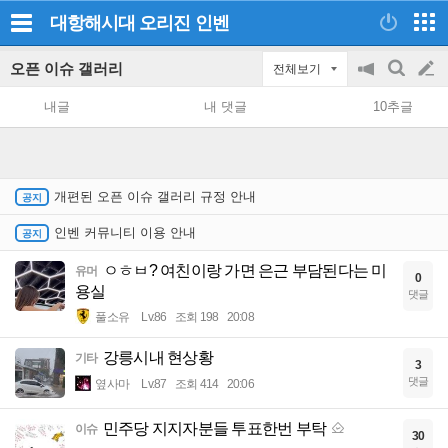
대항해시대 오리진
인벤
오픈 이슈 갤러리
전체보기
공
검
글
지
색
내글
내 댓글
10추글
on/off
쓰
기
개편된 오픈 이슈 갤러리 규정 안내
인벤 커뮤니티 이용 안내
ㅇㅎㅂ? 여친이랑 가면 은근 부담된다는 미
유머
0
용실
댓글
풀소유
Lv.86
조회 198
20:08
강릉시내 현상황
기타
3
댓글
옆사마
Lv.87
조회 414
20:06
민주당 지지자분들 투표한번 부탁
이슈
30