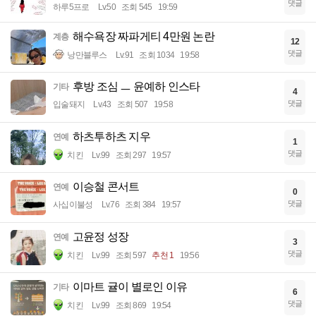
댓글
하루5프로
Lv.50
조회 545
19:59
해수욕장 짜파게티 4만원 논란
계층
12
댓글
낭만블루스
Lv.91
조회 1034
19:58
후방 조심 ㅡ 윤예하 인스타
기타
4
댓글
입술돼지
Lv.43
조회 507
19:58
하츠투하츠 지우
연예
1
댓글
치킨
Lv.99
조회 297
19:57
이승철 콘서트
연예
0
댓글
사십이불성
Lv.76
조회 384
19:57
고윤정 성장
연예
3
댓글
치킨
Lv.99
조회 597
추천 1
19:56
이마트 귤이 별로인 이유
기타
6
댓글
치킨
Lv.99
조회 869
19:54