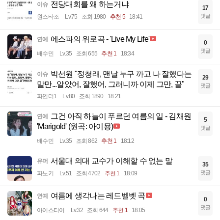
전당대회를 왜 하는거냐
이슈
17
댓글
원스타조
Lv.75
조회 1980
추천 5
18:41
에스파의 위로곡 - 'Live My Life'
연예
0
댓글
배수민
Lv.35
조회 655
추천 1
18:34
박선원 "정청래, 맨날 누구 까고 나 잘했다는
이슈
29
말만...알았어, 잘했어, 그러니까 이제 그만, 끝"
댓글
파인더1
Lv.80
조회 1890
18:21
그건 아직 하늘이 푸르던 여름의 일 - 김채원
연예
5
'Marigold' (원곡: 아이묭)
댓글
배수민
Lv.35
조회 862
추천 1
18:12
서울대 의대 교수가 이해할 수 없는 말
유머
35
댓글
파노키
Lv.51
조회 4702
추천 1
18:09
여름에 생각나는 레드벨벳 곡
연예
0
댓글
아이스티이
Lv.32
조회 644
추천 1
18:05