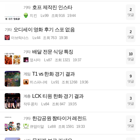
호프 제작진 인스타
기타
2
댓글
치킨
Lv.99
조회 916
19:44
오디세이 영화 후기 스포 없음
기타
2
댓글
아브락사스
Lv.44
조회 763
19:38
배달 전문 식당 특징
기타
10
댓글
옆사마
Lv.87
조회 1321
19:37
T1 vs 한화 경기 결과
게임
9
댓글
히스파니에
Lv.91
조회 1268
19:36
LCK 티원 한화 경기 결과
계층
3
댓글
작두콩차
Lv.84
조회 847
19:35
한강공원 짬타이거 레전드
기타
2
댓글
큐땁이알
Lv.88
조회 1591
19:33