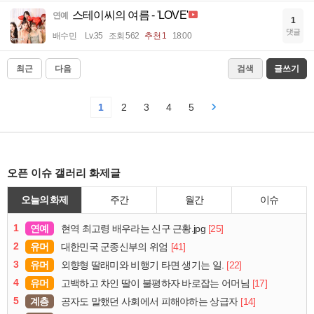
스테이씨의 여름 - 'LOVE'
연예
1
댓글
배수민
Lv.35
조회 562
추천 1
18:00
최근
다음
검색
글쓰기
1
2
3
4
5
오픈 이슈 갤러리 화제글
오늘의 화제
주간
월간
이슈
1
연예
[25]
현역 최고령 배우라는 신구 근황.jpg
2
유머
[41]
대한민국 군종신부의 위엄
3
유머
[22]
외향형 딸래미와 비행기 타면 생기는 일.
4
유머
[17]
고백하고 차인 딸이 불평하자 바로잡는 어머님
5
계층
[14]
공자도 말했던 사회에서 피해야하는 상급자