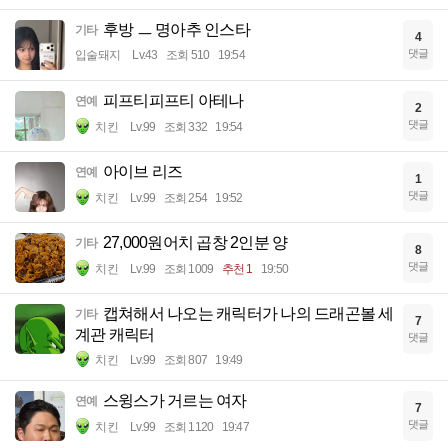
후방 ㅡ 명아추 인스타
기타
4
댓글
입술돼지
Lv.43
조회 510
19:54
피프티피프티 아테나
연예
2
댓글
치킨
Lv.99
조회 332
19:54
아이브 리즈
연예
1
댓글
치킨
Lv.99
조회 254
19:52
27,000원어치 곱창 2인분 양
기타
8
댓글
치킨
Lv.99
조회 1009
추천 1
19:50
캡쳐해서 나오는 캐릭터가 나의 드래곤볼 세
기타
7
계관 캐릭터
댓글
치킨
Lv.99
조회 807
19:49
스윙스가 거르는 여자
연예
7
댓글
치킨
Lv.99
조회 1120
19:47