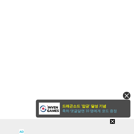
드래곤소드 '압긍' 달성 기념
축하 댓글달면 10 명에게 코드 증정
AD