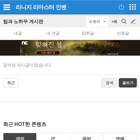
리니지 리마스터
인벤
팁과 노하우 게시판
스토리
공
검
글
지
색
내글
내 댓글
10추글
인증글
on/off
쓰
기
검색된 게시글이 없습니다.
최근
검색
글쓰기
최근 HOT한 콘텐츠
게임
IT
유머
연예