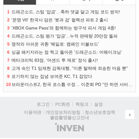
1
드래곤소드, 스팀 '압긍'…축하 댓글 달고 게임 코드 받자!
2
'문명 VII' 한국사 담은 '붓과 검' 컬렉션 파트 2 출시
3
'XBOX Game Pass'와 함께하는 방구석 피서 게임 4종!
4
드래곤소드, 스팀 평가 '압긍'...누적 판매량 20만장 돌파
5
명작의 아쉬운 귀환 '헤일로: 캠페인 이볼브드'
6
싱글 패키지라는 점 찍고 돌아온 '드래곤소드: 어웨이크닝'
7
메타크리틱 83점, '어센드 투 제로' 정식 출시!
8
고개 숙인 T1 임재현 감독대행, "이른 탈락에 죄송한 마음 뿐"
9
포기하지 않는 집념 보여준 KC, T1 잡았다
10
브라운더스트2, 한국 코스튬 수정… 이준희 PD "안 하면 서비스 지속 불가"
로그인
PC화면
퀵링크
설정
청소년보호정책
이용약관
개인정보처리방침
▲
불법촬영물신고안내
(주)
인
벤