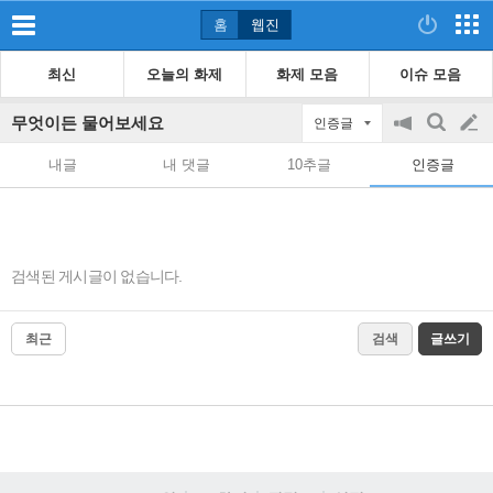
홈
웹진
최신
오늘의 화제
화제 모음
이슈 모음
무엇이든 물어보세요
인증글
공
검
글
지
색
내글
내 댓글
10추글
인증글
on/off
쓰
기
검색된 게시글이 없습니다.
최근
검색
글쓰기