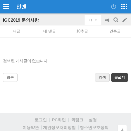
인벤
IGC2019 문의사항
Q
공
검
글
지
색
내글
내 댓글
10추글
인증글
on/off
쓰
기
검색된 게시글이 없습니다.
최근
검색
글쓰기
로그인
PC화면
퀵링크
설정
청소년보호정책
이용약관
개인정보처리방침
▲