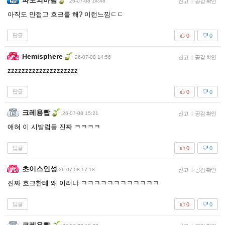
파도의바람
26-07-08 14:48
신고
|
공감 확인
아직도 안접고 호크를 해? 이런느낌ㄷㄷ
답글
0
0
Hemisphere
26-07-08 14:56
신고
|
공감 확인
zzzzzzzzzzzzzzzzzzzz
답글
0
0
크레용빱
26-07-08 15:21
신고
|
공감 확인
애혀 이 시발럼들 진짜 ㅋㅋㅋㅋ
답글
0
0
초이스인성
26-07-08 17:18
신고
|
공감 확인
진짜 호크한테 왜 이러냐 ㅋㅋㅋㅋㅋㅋㅋㅋㅋㅋㅋㅋ
답글
0
0