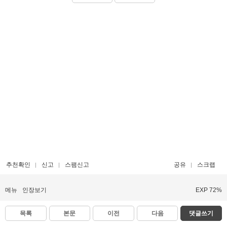
추천확인
신고
스팸신고
공유
스크랩
메뉴
인장보기
EXP 72%
목록
본문
이전
다음
댓글쓰기