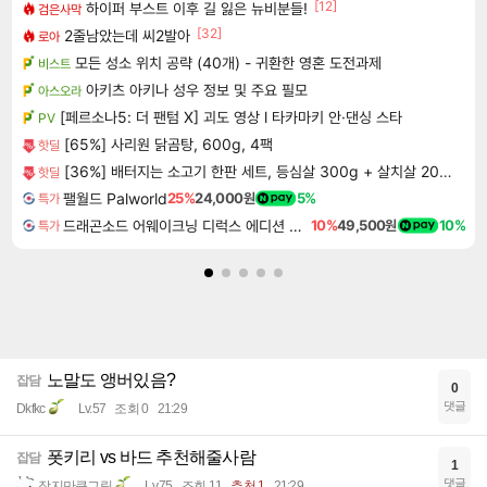
[12]
하이퍼 부스트 이후 길 잃은 뉴비분들!
검은사막
[32]
2줄남았는데 씨2발아
로아
모든 성소 위치 공략 (40개) - 귀환한 영혼 도전과제
비스트
아키츠 아키나 성우 정보 및 주요 필모
아스오라
[페르소나5: 더 팬텀 X] 괴도 영상 l 타카마키 안·댄싱 스타
PV
[65%] 사리원 닭곰탕, 600g, 4팩
핫딜
[36%] 배터지는 소고기 한판 세트, 등심살 300g + 살치살 200g + 부채살 200g + 갈비살 200g + 우삼겹 300g, 1.2kg, 1세트
핫딜
팰월드 Palworld
25%
24,000원
5%
특가
드래곤소드 어웨이크닝 디럭스 에디션 DragonSword Awakening Deluxe Edition
10%
49,500원
10%
특가
노말도 앵버있음?
잡담
0
댓글
Dkfkc
Lv.57
조회 0
21:29
폿키리 vs 바드 추천해줄사람
잡담
1
댓글
작지만큰그림
Lv.75
조회 11
추천 1
21:29