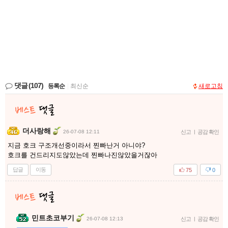
댓글
(107)
등록순
|
최신순
새로고침
더사랑해
26-07-08 12:11
신고
|
공감 확인
지금 호크 구조개선중이라서 찐빠난거 아니야?
호크를 건드리지도않았는데 찐빠나진않았을거잖아
답글
이동
75
0
민트초코부기
26-07-08 12:13
신고
|
공감 확인