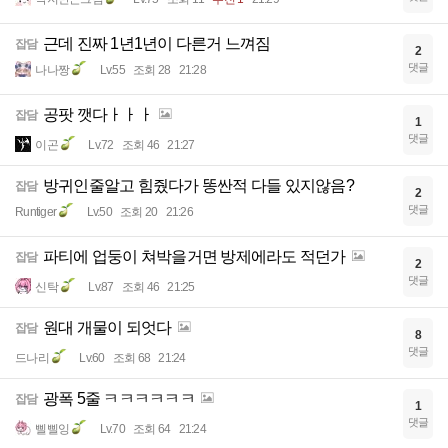
근데 진짜 1년1년이 다른거 느껴짐
잡담
2
댓글
나나짱
Lv.55
조회 28
21:28
공팟 깻다ㅏㅏㅏ
잡담
1
댓글
이곤
Lv.72
조회 46
21:27
방귀인줄알고 힘줬다가 똥싼적 다들 있지않음?
잡담
2
댓글
Runtiger
Lv.50
조회 20
21:26
파티에 업둥이 쳐박을거면 방제에라도 적던가
잡담
2
댓글
신탁
Lv.87
조회 46
21:25
원대 개물이 되엇다
잡담
8
댓글
드나리
Lv.60
조회 68
21:24
광폭 5줄 ㅋㅋㅋㅋㅋㅋ
잡담
1
댓글
삘삘잉
Lv.70
조회 64
21:24