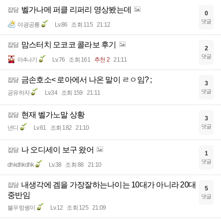
벨가나메 퍼클 리퍼리 영상봤는데
잡담
0
댓글
야광공룡
Lv.86
조회 115
21:12
맘스터치 모코코 콜라보 후기
잡담
2
댓글
아4나기
Lv.76
조회 161
추천 2
21:11
금손호소< 로아에서 나온 말이 ㄹㅇ임? ;
잡담
3
댓글
공유하자
Lv.34
조회 159
21:11
현재 벨가노말 상황
잡담
3
댓글
년디
Lv.61
조회 182
21:10
나 오디세이 보구 왔어
잡담
1
댓글
dhkdhkdhk
Lv.38
조회 88
21:10
내생각에 겜을 가장잘하는나이는 10대가 아니라 20대
잡담
5
중반임
댓글
불우렁쉥이
Lv.12
조회 125
21:09