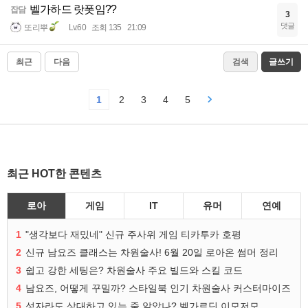
벨가하드 랏폿임??
잡담
3
댓글
또리뿌
Lv.60
조회 135
21:09
최근
다음
검색
글쓰기
1
2
3
4
5
최근 HOT한 콘텐츠
로아
게임
IT
유머
연예
1
"생각보다 재밌네" 신규 주사위 게임 티카투카 호평
2
신규 남요즈 클래스는 차원술사! 6월 20일 로아온 썸머 정리
3
쉽고 강한 세팅은? 차원술사 주요 빌드와 스킬 코드
4
남요즈, 어떻게 꾸밀까? 스타일북 인기 차원술사 커스터마이즈
5
성자라도 상대하고 있는 줄 알았나? 벨가르딘 이모저모