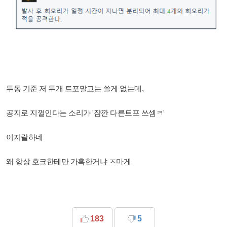
두동 기준 저 두개 트포말고는 쓸게 없는데,
공지로 지껄인다는 소리가 '잠깐 다른트포 쓰셈ㅋ'
이지랄하네
왜 항상 호크한테만 가혹한거냐 ㅈ마게
183
5