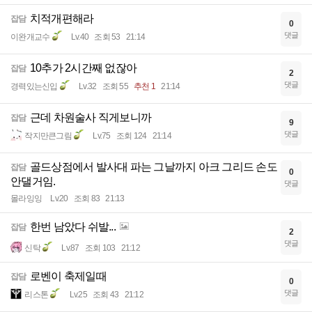
치적개편해라
잡담
0
댓글
이완개교수
Lv.40
조회 53
21:14
10추가 2시간째 없잖아
잡담
2
댓글
경력있는신입
Lv.32
조회 55
추천 1
21:14
근데 차원술사 직게보니까
잡담
9
댓글
작지만큰그림
Lv.75
조회 124
21:14
골드상점에서 발사대 파는 그날까지 아크 그리드 손도
잡담
0
안댈거임.
댓글
몰라잉잉
Lv.20
조회 83
21:13
한번 남았다 쉬발...
잡담
2
댓글
신탁
Lv.87
조회 103
21:12
로벤이 축제일때
잡담
0
댓글
리스톤
Lv.25
조회 43
21:12