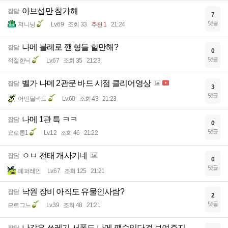
아브섭만 참가해
잡담
7
댓글
져니닝
Lv.69
조회 33
추천 1
21:24
나메 블레로 깬 형들 할만해?
잡담
0
댓글
적절한닉
Lv.67
조회 35
21:23
벨가 나메 2관문 바드 시점 클리어영상
잡담
3
댓글
어떤딜바드
Lv.60
조회 43
21:23
나메 1관 특 ㅋㅋ
잡담
0
댓글
요로롱1
Lv.12
조회 46
21:22
ㅇㅂ 전태 개사기네
잡담
0
댓글
페퍼레인
Lv.67
조회 125
21:21
낙원 장비 아직도 유물인사람?
잡담
2
댓글
므르그느
Lv.39
조회 48
21:21
나같은 쓰레기 서폿도 나메 깰수있단걸 보여주지