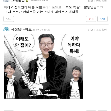
크레용빱
26-07-08 19:28
신고
|
공감 확인
이게 레전드인게 다른 다른트라이포드로 바꿔도 똑같이 발동안됨ㅋㅋ
ㅋ 저 트포만 안되는줄 아는 스마게 겜안분 시벨럼들
답글
0
0
사장님나빠요
26-07-08 20:22
신고
|
공감 확인