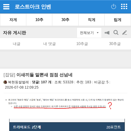
로스트아크
인벤
자게
10추
30추
직게
팁게
자유 게시판
전체보기
공
검
글
지
색
내글
내 댓글
10추글
30추글
on/off
쓰
기
[잡담]
이새끼들 말뽄새 점점 선넘네
복현동쌀벌레
댓글: 107 개
조회:
53328
추천:
183
비공감:
5
2026-07-08 12:09:25