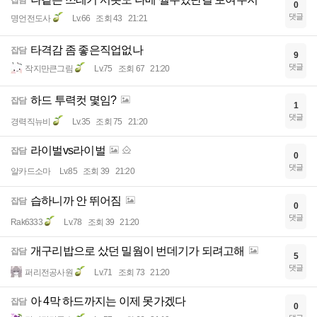
잡담
0
댓글
명언전도사
Lv.66
조회 43
21:21
타격감 좀 좋은직업없나
잡담
9
댓글
작지만큰그림
Lv.75
조회 67
21:20
하드 투력컷 몇임?
잡담
1
댓글
경력직뉴비
Lv.35
조회 75
21:20
라이벌vs라이벌
잡담
0
댓글
알카드소마
Lv.85
조회 39
21:20
습하니까 안 뛰어짐
잡담
0
댓글
Rak6333
Lv.78
조회 39
21:20
개구리밥으로 샀던 밀웜이 번데기가 되려고해
잡담
5
댓글
퍼리전공사원
Lv.71
조회 73
21:20
아 4막 하드까지는 이제 못가겠다
잡담
0