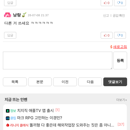
답글
0
0
낭랑
26-07-08 21:37
신고
|
공감 확인
다른 거 쓰세요 ㅋㅋㅋㅋㅋㅋ
답글
0
0
새로고침
등록
목록
본문
이전
다음
댓글보기
지금 뜨는 인벤
더보기+
[1]
치지직 애플TV 앱 출시
정보
마크 RPG 고민하는 이경민?
클립
[37]
똘끼형 다 좋은데 해외작업장 도와주는 짓은 좀 아니지않냐?
리니지 클래식