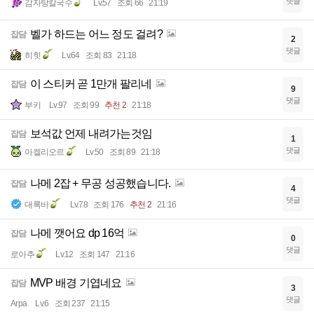
댓글
감자탕칼국수
Lv.57
조회 66
21:19
벨가 하드는 어느 정도 걸려?
잡담
2
댓글
히힛
Lv.64
조회 83
21:18
이 스티커 곧 1만개 팔리네
잡담
9
댓글
부키
Lv.97
조회 99
추천 2
21:18
보석값 언제 내려가는것임
잡담
1
댓글
아켈리오르
Lv.50
조회 89
21:18
나메 2잡 + 무공 성공했습니다.
잡담
4
댓글
대록바
Lv.78
조회 176
추천 2
21:16
나메 깻어요 dp 16억
잡담
0
댓글
로아추
Lv.12
조회 147
21:16
MVP 배경 기엽네요
잡담
3
댓글
Arpa
Lv.6
조회 237
21:15