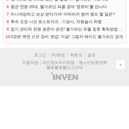
6
평균 연령 20대, 벨가르딘 퍼클 공대 '영로티'를 만나다
7
미니게임하고 보상 받아가자! 마하라카 썸머 캠프 할 일은?
8
후속 조정 나선 로스트아크...기공사, 차원술사 하향
9
잡기 관리와 전원 생존이 관건! 벨가르딘 유물 칭호 획득방법 정리
10
2관문 깨면 신규 장비 ‘완갑’ 지급! 그림자 레이드 벨가르딘 공개
로그인
PC화면
퀵링크
설정
청소년보호정책
이용약관
개인정보처리방침
▲
불법촬영물신고안내
(주)
인
벤