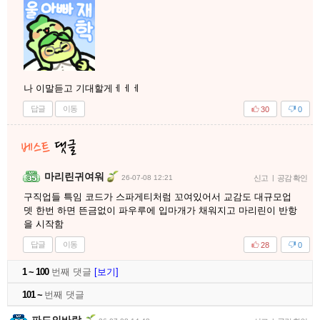
나 이말듣고 기대할게ㅔㅔㅔ
답글
이동
30
0
마리린귀여워
26-07-08 12:21
신고
|
공감 확인
구직업들 특임 코드가 스파게티처럼 꼬여있어서 교감도 대규모업
뎃 한번 하면 뜬금없이 파우루에 입마개가 채워지고 마리린이 반항
을 시작함
답글
이동
28
0
1 ~ 100
번째 댓글
[보기]
101 ~
번째 댓글