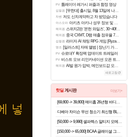
툼레이더 레가시 퍼즐과 함정 영상
PV
[무한대] 출시일, 8월 13일에 나오나
섭컬겜
저도 신차계약하고 차 받았습니다
차벤
아키츠 아키나 성우 정보 및 주요 필모
아스오라
스위치2판 ‘몬헌 와일즈’, 30~40fps 목표 추정
해외겜
중국 CXMT, D램 매출 점유율 7%…글로벌 4위로 부상
해외겜
라이자 AI 채팅 RPG 게임 [RyzaChat: AI] 공개
섭컬겜
[일러스트] 자매 앨범 | 장난기 가득한 오후의 공원 (리메이크판)
명조
슈로대Y 확장팩 업데이트 트레일러
PV
비스트 오브 리인카네이션 오픈 트레일러
PV
AI발 원가 압박, 메인보드값 오르나
해외겜
새로고침
핫딜
게시판
더보기+
[69,800 -> 39,800] 메이홉 26년형 바디트리머 6in1 제모기
에 넣
디베아 차이슨 무선 청소기 최신형 BLDC 진공 원룸 가벼운 물걸레 청소기
[50,000 -> 9,990] 셀파렉스 알티지 오메가3 10캡슐 x 10박스
[150,000 -> 65,000] BCAA 글레이셜 그레이프 745g x 2개