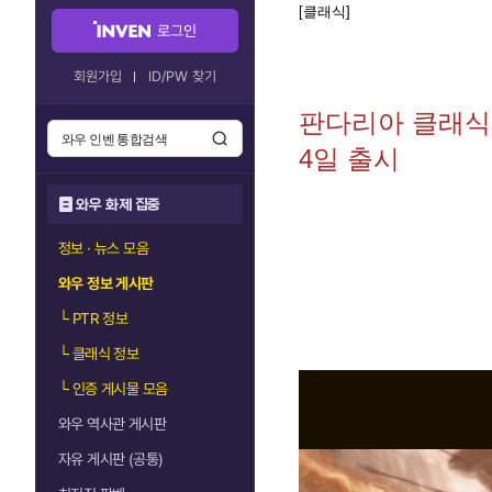
[클래식]
로그인
회원가입
ID/PW 찾기
판다리아 클래식:
4일 출시
와우 화제 집중
정보 · 뉴스 모음
와우 정보 게시판
└
PTR 정보
└
클래식 정보
└
인증 게시물 모음
와우 역사관 게시판
자유 게시판 (공통)