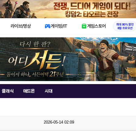
X
최대 90% 할인
라이브/영상
게이밍/IT
게임스토어
8월 프로모션
클래식
애드온
시대
2026-05-14 02:09