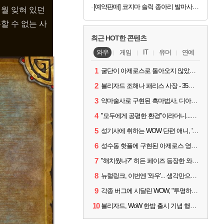
[예약판매] 코지마 슬릭 종아리 발마사지기 CMF-680
세월 잊혀 있던
할 수 없는 사
최근 HOT한 콘텐츠
와우
게임
IT
유머
연예
1
굴단이 아제로스로 돌아오지 않았다면? 와우 클래식+ 주목
2
블리자드 조해나 패리스 사장 - 35년 역사, 그리고 비전
3
악마술사로 구현된 흑마법사, 디아4 x 와우 콜라보 살펴보기
4
"모두에게 공평한 환경"이라더니...여전히 살아있는 애드온
5
성기사에 취하는 WOW 단편 애니, '신성한 모든 것'
6
성수동 핫플에 구현된 아제로스 영웅들의 안식처, WoW 홈스윗홈
7
"해치웠나?" 히든 페이즈 등장한 와우 '한밤', 세계 최초 킬은 '팀 리퀴드'
8
뉴럴링크, 이번엔 '와우'... 생각만으로 게임하는 시대 성큼
9
각종 버그에 시달린 WOW, "투명하고 신속한 소통과 대응 약속"
10
블리자드, WoW 한밤 출시 기념 행사 '홈스윗홈' 28일 개최