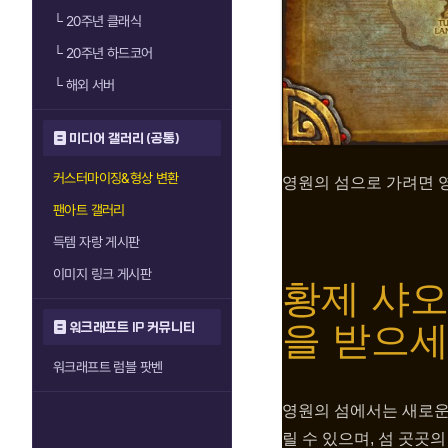
└
20주년 클래식
└
20주년 하드코어
└
해외 서버
미디어 갤러리 (공통)
커스터마이징&형상 변환
영원의 섬으로 가려면 
팬아트 갤러리
득템 자랑 게시판
이미지 링크 게시판
황제 샤오
을 받으
워크래프트 IP 커뮤니티
워크래프트 럼블 팟벤
영원의 섬에서는 새로운 
릴 수 있으며, 섬 곳곳