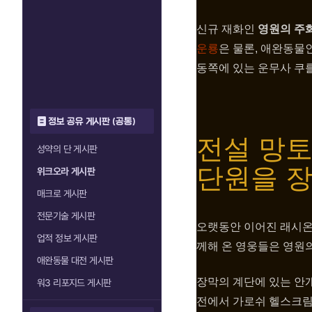
신규 재화인
영원의 주
운룡
은 물론, 애완동물
동쪽에 있는 운무사 쿠를
정보 공유 게시판 (공통)
전설 망토
성약의 단 게시판
단원을 
위크오라 게시판
매크로 게시판
전문기술 게시판
오랫동안 이어진 래시온
업적 정보 게시판
께해 온 영웅들은 영원의
애완동물 대전 게시판
장막의 계단에 있는 안
워3 리포지드 게시판
전에서 가로쉬 헬스크림