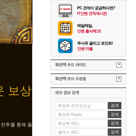
PC 견적이 궁금하다면?
IT인벤 견적게시판
매일매일,
인벤 출석체크!
주사위 굴리고 포인트!
인벤 마블
+
확장팩 주요 사이트
+
확장팩 주요 수집품
운 보상
와우 정보 검색
검색
검색
검색
 전투를 통해 올
검색