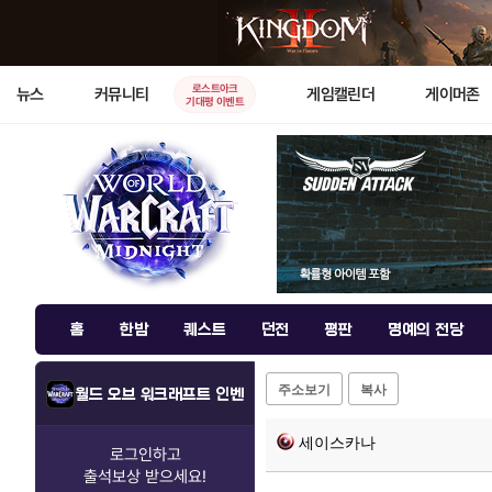
로스트아크
뉴스
커뮤니티
게임캘린더
게이머존
기대평 이벤트
홈
한밤
퀘스트
던전
평판
명예의 전당
주소보기
복사
월드 오브 워크래프트 인벤
세이스카나
로그인하고
출석보상
받으세요!