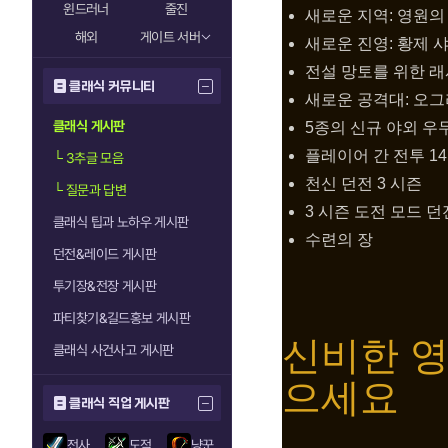
윈드러너
줄진
새로운 지역: 영원의
해외
게이트 서버
새로운 진영: 황제 
전설 망토를 위한 
클래식 커뮤니티
새로운 공격대: 오
클래식 게시판
5종의 신규 야외 우
플레이어 간 전투 14
└
3추글 모음
천신 던전 3 시즌
└
질문과 답변
3 시즌 도전 모드 
클래식 팁과 노하우 게시판
수련의 장
던전&레이드 게시판
투기장&전장 게시판
파티찾기&길드홍보 게시판
신비한 영
클래식 사건사고 게시판
으세요
클래식 직업 게시판
전사
도적
냥꾼