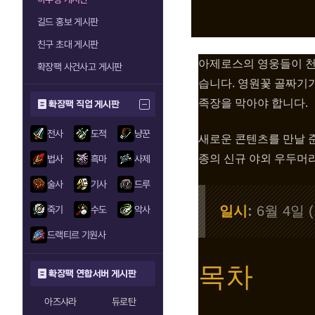
길드 홍보 게시판
친구 초대 게시판
아제로스의 영웅들이 천
확장팩 사건사고 게시판
습니다. 영원꽃 골짜기
족장을 막아야 합니다.
확장팩 직업 게시판
전사
도적
냥꾼
새로운 콘텐츠를 만날 준
종의 신규 야외 우두머리
법사
흑마
사제
술사
기사
드루
일시
:
6월 4일 
죽기
수도
악사
드랙티르 기원사
목차
확장팩 연합서버 게시판
아즈샤라
듀로탄