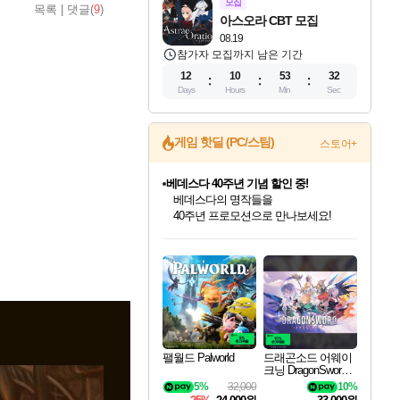
모집
목록
|
댓글(
9
)
아스오라 CBT 모집
08.19
참가자 모집까지 남은 기간
12
10
53
30
Days
Hours
Min
Sec
게임 핫딜 (PC/스팀)
스토어+
베데스다 40주년 기념 할인 중!
베데스다의 명작들을
40주년 프로모션으로 만나보세요!
인벤게임즈 8월 특별 할인!
드래곤소드: 어웨이크닝 입점!
문명 7 특별 할인!
귀무자: 검의 길 예약 판매 중!
비스트 오브 리인카네이션 정식 출시!
커세어 코브 출시 기념 할인!
더 렐릭 퍼스트 가디언 정식 출시
마블 투혼 파이팅 소울즈 예약 판매 중!
캡콤 프렌차이즈 할인 진행 중!
캡콤 일부 상품 상시 할인
스타워즈 은하계 레이서
로블록스 기프트 카드 공식 입점
인기 퍼블리셔 모음!
스팀으로 만나는 드래곤소드!
조선&고려 DLC 출시 예정
10% 할인과
게임프릭 신작 IP
해적'섬'을 발전시키자!
설화x하드코어 액션!
마블 히어로 총 출동&화려한 격투!
몬헌, 바하 등 인기 IP를
몬헌 와일즈 & 드래곤즈 도그마2
인벤게임즈에서 10% 추가 적립
Robux를 가장 안전하고
최대 90% 할인가를 만나보세요!
네이버혜택과 함께 만나보세요!
50%할인&추가 적립까지!
이니&베니 혜택까지!
네이버 혜택가와 함께 예약하세요!
할인&네이버혜택으로 만나보세요!
네이버페이 혜택과 만나보세요!
네이버 포인트 혜택까지!
할인가에 만나보세요!
일부 에디션 상시 할인!
혜택으로 예약 판매 중
편안하게 충전하세요
팰월드 Palworld
드래곤소드 어웨이
크닝 DragonSword A
wakening
5%
32,000
10%