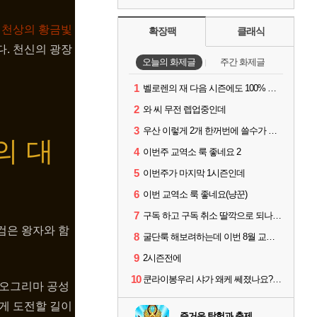
인
천상의 황금빛
확장팩
클래식
. 천신의 광장
오늘의 화제글
주간 화제글
1
벨로렌의 재 다음 시즌에도 100% 드랍이죠??
2
와 씨 무전 렙업중인데
3
우산 이렇게 2개 한꺼번에 쓸수가 있네요
의 대
4
이번주 교역소 룩 좋네요 2
5
이번주가 마지막 1시즌인데
6
이번 교역소 룩 좋네요(냥꾼)
7
구독 하고 구독 취소 딸깍으로 되나요?
검은 왕자와 함
8
굴단룩 해보려하는데 이번 8월 교역소 칠흙 두건 질문드립니다
9
2시즌전에
10
쿤라이봉우리 샤가 왜케 쎄졌나요? ㅋㅋㅋ
 오그리마 공성
게 도전할 길이
즐거운 탐험과 축제