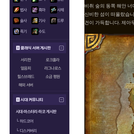
비취 숲의 동쪽 해안 너
법사
흑마
사제
신비한 섬이 떠올랐습니다
술사
기사
드루
건이 가득합니다. 제아
죽기
수도
클래식 서버 게시판
서리한
로크홀라
얼음피
라그나로스
힐스브래드
소금 평원
해외 서버
시대 커뮤니티
시대·마스터리·하코 게시판
└
하드코어
└
디스커버리