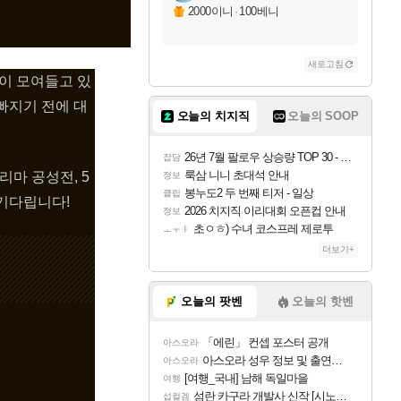
2000이니
·
100베니
새로고침
이 모여들고 있
빠지기 전에 대
오늘의 치지직
오늘의 SOOP
26년 7월 팔로우 상승량 TOP 30 - 월간 치지직
잡담
룩삼 니니 초대석 안내
마 공성전, 5
정보
봉누도2 두 번째 티저 - 일상
클립
 기다립니다!
2026 치지직 이리대회 오픈컵 안내
정보
초ㅇㅎ) 수녀 코스프레 제로투
ㅗㅜㅑ
더보기+
오늘의 팟벤
오늘의 핫벤
「에린」 컨셉 포스터 공개
아스오라
아스오라 성우 정보 및 출연작 모음
아스오라
[여행_국내] 남해 독일마을
여행
섬란 카구라 개발사 신작 [시노비 넥서스] 연내 출시 예정
섭컬겜