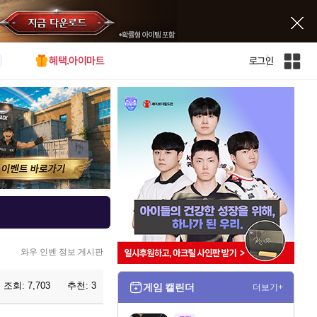
혜택.아이마트
로그인
인
벤
전
체
사
이
트
맵
와우 인벤 정보 게시판
조회:
7,703
추천:
3
게임 캘린더
더보기+