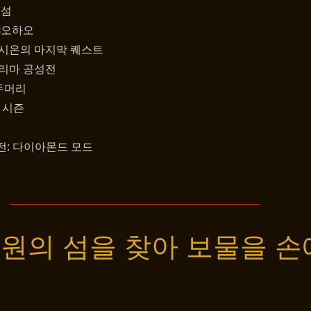
 섬
샤오하오
래시온의 마지막 퀘스트
그리마 공성전
두머리
 시즌
던전: 다이아몬드 모드
원의 섬을 찾아 보물을 손