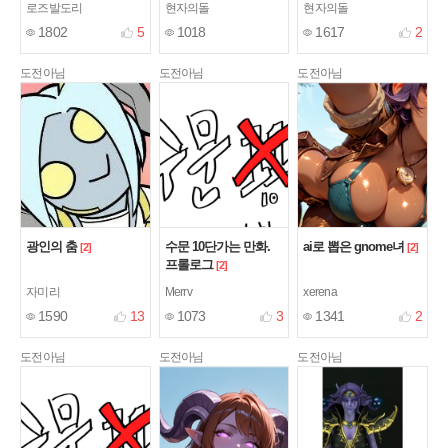
로즈발도리
현자의돌
현자의돌
1802
5
1018
1617
2
도전아님
도전아님
도전아님
광인의 춤
수문 10단가는 만화.
ai로 뽑은 gnome녀
[2]
[2]
프롤로그
[2]
자미리
Merrv
xerena
1590
13
1073
3
1341
2
도전아님
도전아님
도전아님