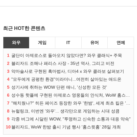
최근 HOT한 콘텐츠
와우
게임
IT
유머
연예
1
굴단이 아제로스로 돌아오지 않았다면? 와우 클래식+ 주목
2
블리자드 조해나 패리스 사장 - 35년 역사, 그리고 비전
3
악마술사로 구현된 흑마법사, 디아4 x 와우 콜라보 살펴보기
4
"모두에게 공평한 환경"이라더니...여전히 살아있는 애드온
5
성기사에 취하는 WOW 단편 애니, '신성한 모든 것'
6
성수동 핫플에 구현된 아제로스 영웅들의 안식처, WoW 홈스윗홈
7
"해치웠나?" 히든 페이즈 등장한 와우 '한밤', 세계 최초 킬은 '팀 리퀴드'
8
뉴럴링크, 이번엔 '와우'... 생각만으로 게임하는 시대 성큼
9
각종 버그에 시달린 WOW, "투명하고 신속한 소통과 대응 약속"
10
블리자드, WoW 한밤 출시 기념 행사 '홈스윗홈' 28일 개최