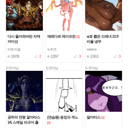
다시 돌아와버린 자캐
에레다르 에이프런
ai로 뽑은 드레녀 21:9
[1]
커미션
비율 냉무
아트미컬
누히즈
xerena
1809
2
1397
3
1553
3
도전아님
도전아님
도전아님
공허의 전령 잘아타스
(연습용) 응징의 격노
잘아타스
[1]
1/6 스케일 피규어 출
[1]
력도색(완)
[3]