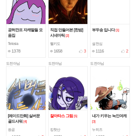
공허깐프 자캐딸들 모
직접 만들어본 [한밤]
부두송 입니다
[1]
음집
시네마틱
[2]
Telosia
헬키도
설천심
1378
1658
3
1116
2
도전아님
도전아님
도전아님
[레이드만화] 실버문
잘아타스 그림
내가 키우는 늑인여캐
[5]
골드샤워
[4]
[3]
씅곰
킹핫산
누히즈