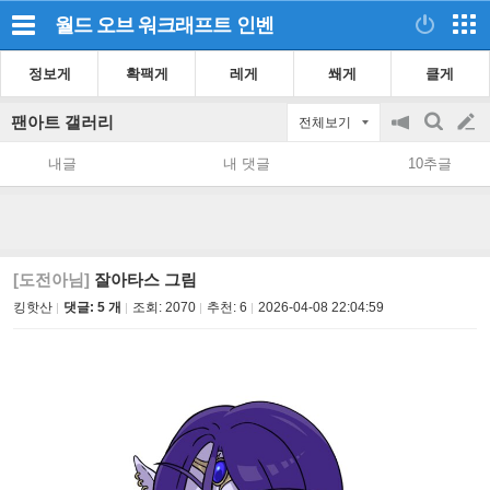
월드 오브 워크래프트
인벤
정보게
확팩게
레게
쐐게
클게
팬아트 갤러리
전체보기
공
검
글
지
색
내글
내 댓글
10추글
on/off
쓰
기
[도전아님]
잘아타스 그림
킹핫산
댓글: 5 개
조회:
2070
추천:
6
2026-04-08 22:04:59