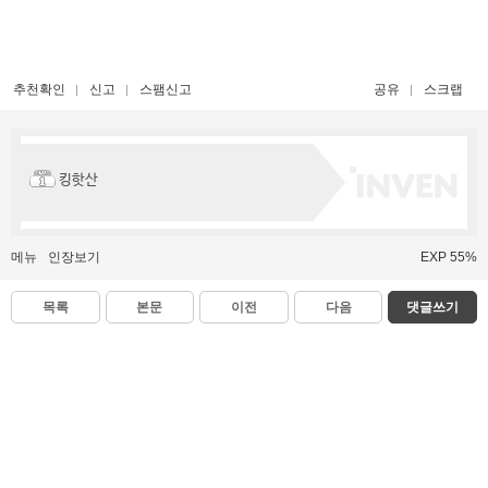
추천확인
신고
스팸신고
공유
스크랩
킹핫산
메뉴
인장보기
EXP 55%
목록
본문
이전
다음
댓글쓰기