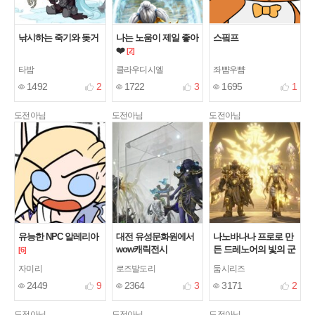
낚시하는 죽기와 돚거
나는 노움이 제일 좋아
스핔프
❤️
[2]
타밤
클라우디시엘
좌뺨우뺨
1492
2
1722
3
1695
1
도전아님
도전아님
도전아님
유능한 NPC 알레리아
대전 유성문화원에서
나노바나나 프로로 만
wow캐릭전시
든 드레노어의 빛의 군
[6]
대
[3]
자미리
로즈발도리
둠시리즈
2449
9
2364
3
3171
2
도전아님
도전아님
도전아님