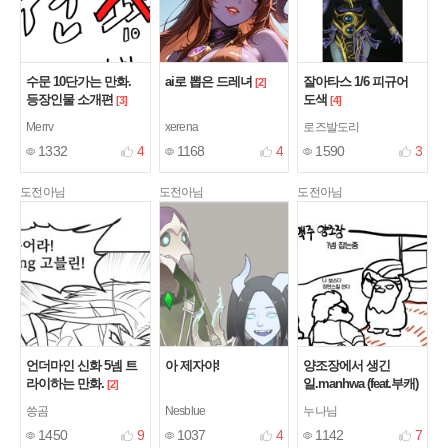
수문 10단가는 만화.
ai로 뽑은 드레녀
잘아타스 1/6 피규어
[2]
등장인물 소개편
도색
[3]
[4]
Merrv
xerena
로즈발도리
1332
4
1168
4
1590
3
도전아님
도전아님
도전아님
언더마인 신화 5넴 트
아 제자야!
양조장에서 생긴
라이하는 만화.
일.manhwa (feat.부캐)
[2]
[3]
씅곰
Nesblue
누나님
1450
9
1037
4
1142
7