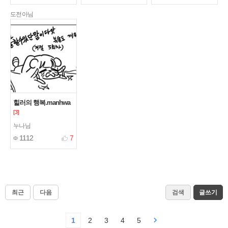
도전아님
힐러의 행복.manhwa
[3]
누나님
1112
7
최근
다음
검색
글쓰기
1
2
3
4
5