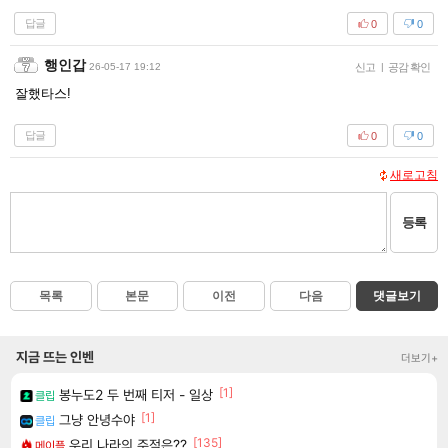
답글
0
0
행인갑
26-05-17 19:12
신고
|
공감 확인
잘했타스!
답글
0
0
새로고침
등록
목록
본문
이전
다음
댓글보기
지금 뜨는 인벤
더보기+
[1]
봉누도2 두 번째 티저 - 일상
클립
[1]
그냥 안녕수야
클립
[135]
우리 나라의 주적은??
메이플