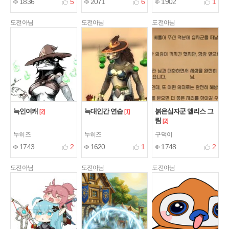
1836
5
2071
6
1902
1
도전아님
도전아님
도전아님
늑인여캐
늑대인간 연습
붉은십자군 앨리스 그
[2]
[1]
림
[2]
누히즈
누히즈
구덕이
1743
2
1620
1
1748
2
도전아님
도전아님
도전아님