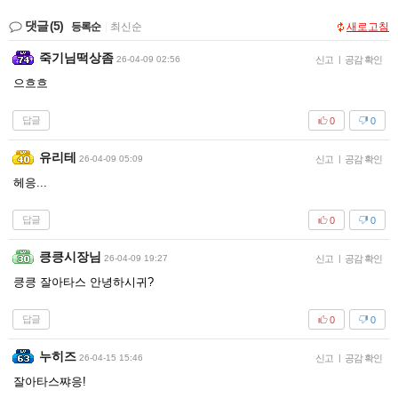
댓글
(5)
등록순
|
최신순
새로고침
죽기님떡상좀
26-04-09 02:56
신고
|
공감 확인
으흐흐
답글
0
0
유리테
26-04-09 05:09
신고
|
공감 확인
헤응...
답글
0
0
킁킁시장님
26-04-09 19:27
신고
|
공감 확인
킁킁 잘아타스 안녕하시귀?
답글
0
0
누히즈
26-04-15 15:46
신고
|
공감 확인
잘아타스쨔응!