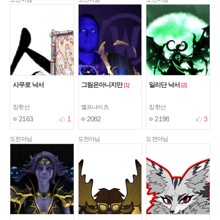
사무로 낙서
그림은아니지만
일리단 낙서
[1]
[2]
킹핫산
엘프나이츠
킹핫산
2163
1
2082
2198
3
도전아님
도전아님
도전아님