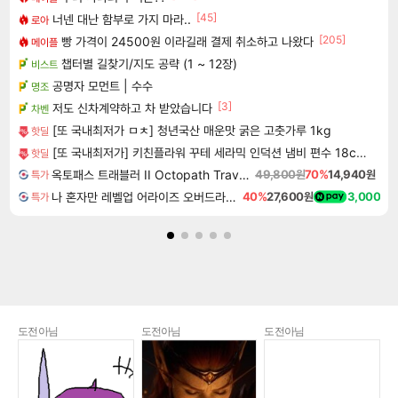
[45]
너넨 대난 함부로 가지 마라..
로아
[205]
빵 가격이 24500원 이라길래 결제 취소하고 나왔다
메이플
챕터별 길찾기/지도 공략 (1 ~ 12장)
비스트
공명자 모먼트 | 수수
명조
[3]
저도 신차계약하고 차 받았습니다
차벤
[또 국내최저가 ㅁㅊ] 청년국산 매운맛 굵은 고춧가루 1kg
핫딜
[또 국내최저가] 키친플라워 꾸테 세라믹 인덕션 냄비 편수 18cm x 2개
핫딜
옥토패스 트래블러 II Octopath Traveler II
49,800원
70%
14,940원
특가
나 혼자만 레벨업 어라이즈 오버드라이브 Solo Leveling Arise
40%
27,600원
3,000
특가
도전아님
도전아님
도전아님