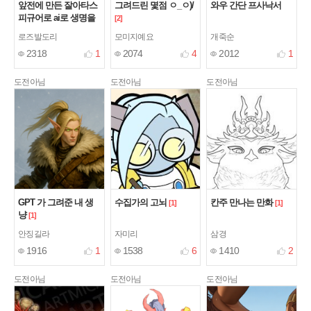
앞전에 만든 잘아타스
그려드린 몇점 ㅇ_ㅇ)/
와우 간단 프사낙서
피규어로 ai로 생명을
[2]
넣었습니다
[1]
로즈발도리
모미지예요
개죽순
2318
1
2074
4
2012
1
도전아님
도전아님
도전아님
GPT 가 그려준 내 생
수집가의 고뇌
칸주 만나는 만화
[1]
[1]
냥
[1]
안징길라
자미리
삼경
1916
1
1538
6
1410
2
도전아님
도전아님
도전아님