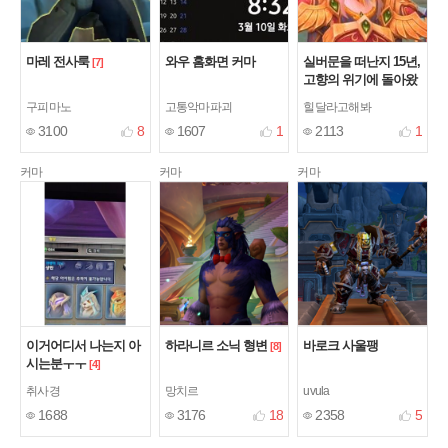
마레 전사룩
와우 홈화면 커마
실버문을 떠난지 15년,
[7]
고향의 위기에 돌아왔
다
[1]
구피마노
고통악마파괴
힐달라고해봐
3100
8
1607
1
2113
1
커마
커마
커마
이거어디서 나는지 아
하라니르 소닉 형변
바로크 사울팽
[8]
시는분ㅜㅜ
[4]
취사경
망치르
uvula
1688
3176
18
2358
5