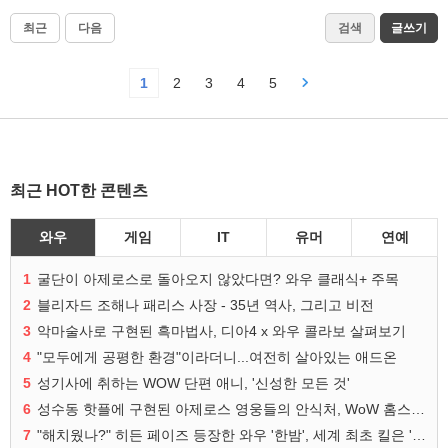
최근
다음
검색
글쓰기
1
2
3
4
5
최근 HOT한 콘텐츠
와우
게임
IT
유머
연예
1
굴단이 아제로스로 돌아오지 않았다면? 와우 클래식+ 주목
2
블리자드 조해나 패리스 사장 - 35년 역사, 그리고 비전
3
악마술사로 구현된 흑마법사, 디아4 x 와우 콜라보 살펴보기
4
"모두에게 공평한 환경"이라더니...여전히 살아있는 애드온
5
성기사에 취하는 WOW 단편 애니, '신성한 모든 것'
6
성수동 핫플에 구현된 아제로스 영웅들의 안식처, WoW 홈스윗홈
7
"해치웠나?" 히든 페이즈 등장한 와우 '한밤', 세계 최초 킬은 '팀 리퀴드'