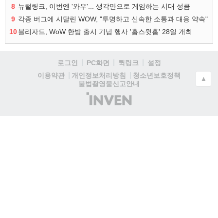
8
뉴럴링크, 이번엔 '와우'... 생각만으로 게임하는 시대 성큼
9
각종 버그에 시달린 WOW, "투명하고 신속한 소통과 대응 약속"
10
블리자드, WoW 한밤 출시 기념 행사 '홈스윗홈' 28일 개최
로그인
PC화면
퀵링크
설정
청소년보호정책
이용약관
개인정보처리방침
▲
불법촬영물신고안내
(주)
인
벤