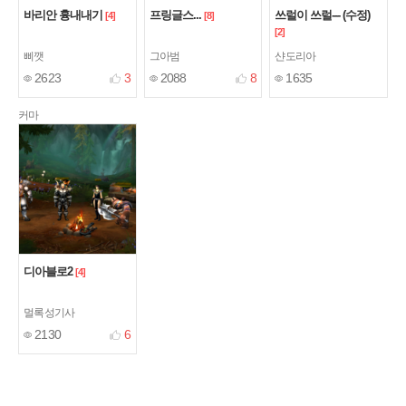
바리안 흉내내기
프링글스...
쓰럴이 쓰럴--- (수정)
[4]
[8]
[2]
삐깻
그아범
샨도리아
2623
3
2088
8
1635
커마
디아블로2
[4]
멀록성기사
2130
6