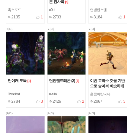
본 전사룩
[4]
옥스포드
o0ot
언발란스맨
2135
1
2733
3184
1
커마
커마
커마
언여캐 도둑
던전앤드래곤 (2)
이번 교역소 것을 기반
[1]
[7]
으로 승마복 비슷하게
꾸며봄
[8]
Twoshot
uvula
홀몸이랍니다
2784
3
2426
2
2967
3
커마
커마
커마