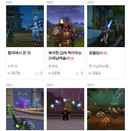
커마
커마
커마
협곡에서 온 자
복귀한 김에 찍어두는
공엘암사
[5]
드레남캐술사
[2]
누히즈
은위성
죽기님떡상좀
2079
3
1976
2
2551
커마
커마
커마