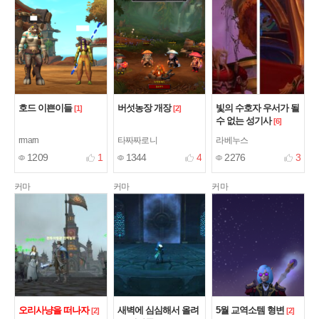
호드 이쁜이들
버섯농장 개장
빛의 수호자 우서가 될
[1]
[2]
수 없는 성기사
[6]
rmarn
타짜짜로니
라베누스
1209
1
1344
4
2276
3
커마
커마
커마
오리사냥을 떠나자
새벽에 심심해서 올려
5월 교역소템 형변
[2]
[2]