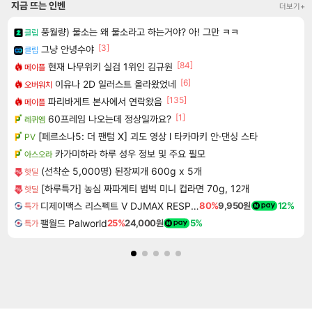
지금 뜨는 인벤
더보기+
풍월량) 물소는 왜 물소라고 하는거야? 아! 그만 ㅋㅋ
클립
[3]
그냥 안녕수야
클립
[84]
현재 나무위키 실검 1위인 김규원
메이플
[6]
이유나 2D 일러스트 올라왔었네
오버워치
[135]
파리바게트 본사에서 연락왔음
메이플
[1]
60프레임 나오는데 정상일까요?
레퀴엠
[페르소나5: 더 팬텀 X] 괴도 영상 l 타카마키 안·댄싱 스타
PV
카가미하라 하루 성우 정보 및 주요 필모
아스오라
(선착순 5,000명) 된장찌개 600g x 5개
핫딜
[하루특가] 농심 짜파게티 범벅 미니 컵라면 70g, 12개
핫딜
디제이맥스 리스펙트 V DJMAX RESPECT V
80%
9,950원
12%
특가
팰월드 Palworld
25%
24,000원
5%
특가