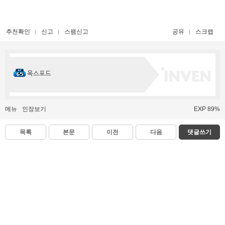
추천확인
신고
스팸신고
공유
스크랩
옥스포드
메뉴
인장보기
EXP 89%
목록
본문
이전
다음
댓글쓰기