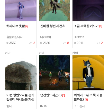
하라니르 옷빨
신비한 형변 사전.8
조금 부족한 카드가
[4]
[1]
홀몸이랍니다
나야쟤야
Huxman
3552
3
2656
8
2011
2
커마
커마
커마
이런 형변모자를 본거
던전앤드래곤 (1)
워해머 드워프 룩 가능
[6]
같은데 아시는분 계신
할까요?
[1]
가요?
[1]
힌나
uvula
소드랜서