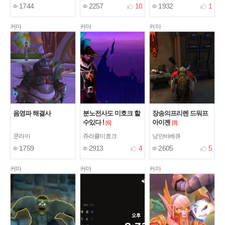
1744
2257
10
1932
1
커마
커마
커마
음영파 해결사
분노전사도 미호크 할
장송의프리렌 드워프
수있다 !
아이젠
[6]
[8]
쿤라이
쥬라큘미호크
낭만바베큐
1759
2913
4
2605
5
커마
커마
커마