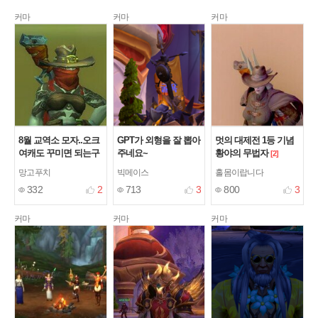
커마
커마
커마
8월 교역소 모자..오크
GPT가 외형을 잘 뽑아
멋의 대제전 1등 기념
여캐도 꾸미면 되는구
주네요~
황야의 무법자
[2]
나
[2]
망고푸치
빅메이스
홀몸이랍니다
332
2
713
3
800
3
커마
커마
커마