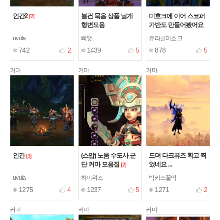
인간2
블컨 묶음 상품 날개
미호크에 이어 스코퍼
[2]
형변모음
가반도 만들어봤어요
[10]
uvula
삐깻
쥬라큘미호크
742
2
1439
5
878
5
커마
커마
커마
인간
(스압) 노움 수도사 군
드뎌 다크퓨즈 확고 찍
[3]
단 커마 모음집
었네요 ...
[2]
uvula
하이위즈
박카스꼴딱
1275
4
1237
5
1271
2
커마
커마
커마