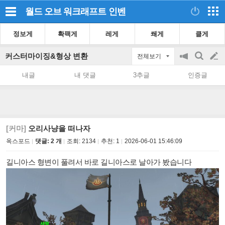
월드 오브 워크래프트
인벤
정보게
확팩게
레게
쐐게
클게
커스터마이징&형상 변환
전체보기
공
검
글
지
색
내글
내 댓글
3추글
인증글
on/off
쓰
기
[커마]
오리사냥을 떠나자
옥스포드
댓글: 2 개
조회:
2134
추천:
1
2026-06-01 15:46:09
길니아스 형변이 풀려서 바로 길니아스로 날아가 봤습니다