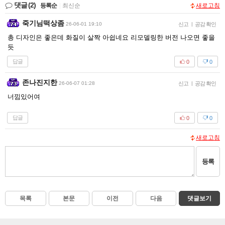
댓글
(2)
등록순
|
최신순
새로고침
죽기님떡상좀
26-06-01 19:10
신고
|
공감 확인
총 디자인은 좋은데 화질이 살짝 아쉽네요 리모델링한 버전 나오면 좋을
듯
답글
0
0
존나진지한
26-06-07 01:28
신고
|
공감 확인
너낌있어여
답글
0
0
새로고침
등록
목록
본문
이전
다음
댓글보기