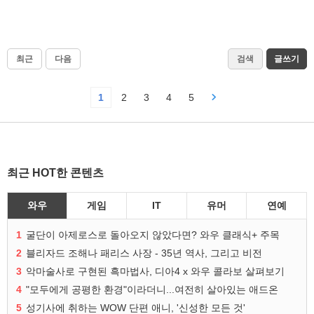
최근
다음
검색
글쓰기
1
2
3
4
5
최근 HOT한 콘텐츠
와우
게임
IT
유머
연예
1
굴단이 아제로스로 돌아오지 않았다면? 와우 클래식+ 주목
2
블리자드 조해나 패리스 사장 - 35년 역사, 그리고 비전
3
악마술사로 구현된 흑마법사, 디아4 x 와우 콜라보 살펴보기
4
"모두에게 공평한 환경"이라더니...여전히 살아있는 애드온
5
성기사에 취하는 WOW 단편 애니, '신성한 모든 것'