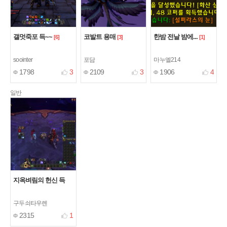
갤멋죽포 득~~
코발트 용매
한밤 전날 밤에...
[6]
[3]
[1]
soointer
포담
마누엘214
1798
3
2109
3
1906
4
일반
지옥벼림의 헌신 득
구두쇠타우렌
2315
1