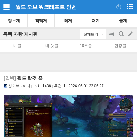
월드 오브 워크래프트
인벤
정보게
확팩게
레게
쐐게
클게
득템 자랑 게시판
전체보기
공
검
글
지
색
내글
내 댓글
10추글
인증글
on/off
쓰
기
[일반]
필드 탈것 끝
킹오브파이터
조회:
1438
추천:
1
2026-06-01 23:06:27