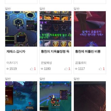
일반
일반
일반
제레스 감시자
황천의 지옥불정령 득
황천에 뒤틀린 비룡
이츠디기
은빛혜성
곰돌로리
1519
1
1180
1
1117
1
일반
일반
일반