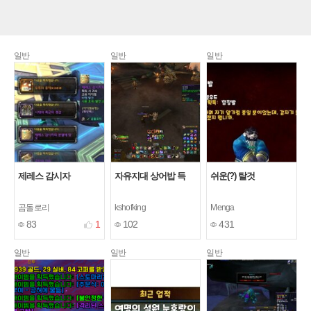
일반
일반
일반
제레스 감시자
자유지대 상어밥 득
쉬운(?) 탈것
곰돌로리
kshofking
Menga
83
1
102
431
일반
일반
일반