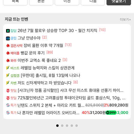
목록
본문
이전
다음
댓글보기
지금 뜨는 인벤
더보기+
[10]
26년 7월 팔로우 상승량 TOP 30 - 월간 치지직
잡담
[2]
그냥 안녕수야
클립
[13]
장비 올환 이후 약 7개월
검은사막
[89]
빵값 문의 후기
메이플
[3]
이번주 교역소 룩 좋네요 2
와우
레벨업 능력치와 스킬의 상관관계
비스트
[무한대] 출시일, 8월 13일에 나오나
섭컬겜
[6]
저도 신차계약하고 차 받았습니다
차벤
[샤크닌자 정품 공식할인] 샤크 무선 미스트 휴대용 선풍기 하이드로고 서큘레이터
핫딜
72%할인!6년근 고려홍삼정 투데이굿타임 골드 홍삼스틱, 10g, 300포
핫딜
닌텐도 스위치 2 본체 + 마리오 카트 월드 + 포켓몬스터 레전드 ZA 닌텐도 스위치 2 에디션 번들
825,800원
2%
809,280원
특가
나 혼자만 레벨업 어라이즈 오버드라이브 디럭스 에디션 Solo Leveling Arise Overdrive Deluxe Edition
40%
31,200원
3,000
특가