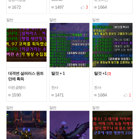
1672
1497
3
1664
일반
일반
일반
대격변 설퍼러스 원트
탈것 + 1
탈것 +1
[3]
만에 획득
이런곰탱이
전사
전사
1590
1471
1684
1
일반
일반
일반