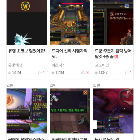
유령 초코보 얻었어요!
드디어 신화 사멸자의
드군 주둔지 침략 방어
낫..
탈것 4종 끝
[3]
은빛혜성
이츠디기
고도비만
1424
1
1234
3
1087
1
일반
일반
일반
공허에 오염된 스라소
잔달라섬 알파카 교묘
낚시로 낚는 알