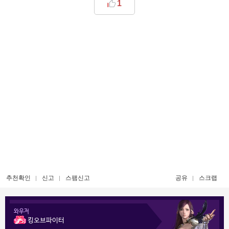
1
추천확인
신고
스팸신고
공유
스크랩
와우저
킹오브파이터