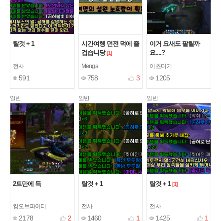
탈것 + 1
시간여행 던전 덕에 즐
이거 요새도 팔릴까
겁습니당
요....?
[1]
전사
Menga
이츠디기
591
758
3
1205
일반
일반
일반
2트만에 득
탈것 + 1
탈것 + 1
[1]
킹오브파이터
전사
전사
2178
2
1460
1
1425
1