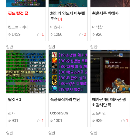
필드 탈것 끝
화염의 인도자 아누렐
황혼사투 박해자
로스
[1]
킹오브파이터
이츠디기
녀석참
1439
1
1256
2
926
일반
일반
일반
탈것 + 1
폭풍포식자의 현신
메카곤 4넴 메카곤 평
화감시단 득
전사
October28th
고도비만
901
1
1301
939
1
일반
일반
일반