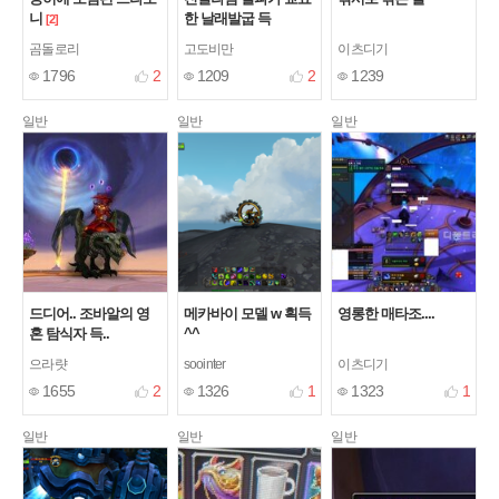
니
한 날래발굽 득
[2]
곰돌로리
고도비만
이츠디기
1796
2
1209
2
1239
일반
일반
일반
드디어.. 조바알의 영
메카바이 모델 w 획득
영롱한 매타조....
혼 탐식자 득..
^^
으라럇
soointer
이츠디기
1655
2
1326
1
1323
1
일반
일반
일반