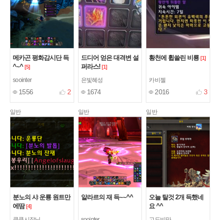
메카곤 평화감시단 득
드디어 얻은 대격변 설
황천에 휩쓸린 비룡
[1]
^~^
퍼라스!
[5]
[1]
soointer
은빛혜성
카비젤
1556
2
1674
2016
3
일반
일반
일반
분노의 샤 운룡 원트만
알라르의 재 득~~^^
오늘 탈것 2개 득했네
에땀
요 ^^
[4]
킁킁시장님
soointer
고도비만