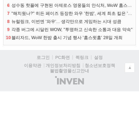
6
성수동 핫플에 구현된 아제로스 영웅들의 안식처, WoW 홈스윗홈
7
"해치웠나?" 히든 페이즈 등장한 와우 '한밤', 세계 최초 킬은 '팀 리퀴드'
8
뉴럴링크, 이번엔 '와우'... 생각만으로 게임하는 시대 성큼
9
각종 버그에 시달린 WOW, "투명하고 신속한 소통과 대응 약속"
10
블리자드, WoW 한밤 출시 기념 행사 '홈스윗홈' 28일 개최
로그인
PC화면
퀵링크
설정
청소년보호정책
이용약관
개인정보처리방침
▲
불법촬영물신고안내
(주)
인
벤