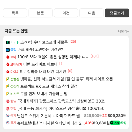
목록
본문
이전
다음
댓글보기
지금 뜨는 인벤
더보기+
[25]
초ㅇㅎ) 수녀 코스프레 제로투
ㅗㅜㅑ
마크 RPG 고민하는 이경민?
클립
[101]
100:8 보다 효율이 좋은 상향된 아제나 ㄷㄷ
로아
[5]
이번 드라이브 이쁘네
오버워치
[6]
Ssf 정의를 내려 버린 디시인
디아4
넷마블, 신작 서브컬쳐 게임 [펄 인 블루] 티저 사이트 오픈
섭컬겜
프로젝트 RX 도쿄 게임쇼 참가 결정
섭컬겜
쿠를 먼저 보내서 기습하는 법
비스트
[국내최저가] 광동초이스 광옥고스틱 산삼배양근 30포
핫딜
[국내 공동 최저가] 아이스오션 냉감 홑이불 100x150
핫딜
닌텐도 스위치 2 본체 + 마리오 카트 월드 + 포켓몬스터 레전드 ZA 닌텐도 스위치 2 에디션 번들
825,800원
2%
809,280원
특가
슈퍼로봇대전 Y 디지털 얼티밋 에디션 Super Robot Wars Y Digital Ultimate Edition
40%
89,880원
5%
특가