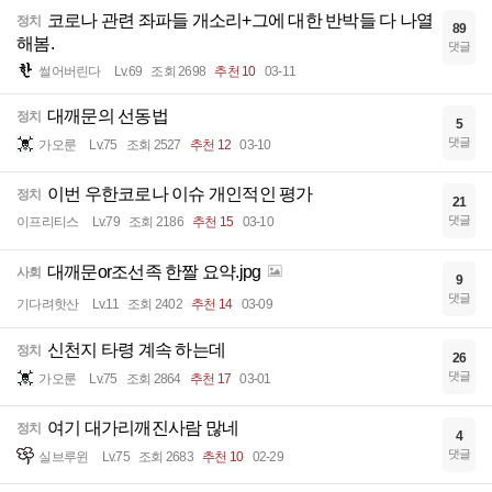
코로나 관련 좌파들 개소리+그에 대한 반박들 다 나열
정치
89
해봄.
댓글
썰어버린다
Lv.69
조회 2698
추천 10
03-11
대깨문의 선동법
정치
5
댓글
가오룬
Lv.75
조회 2527
추천 12
03-10
이번 우한코로나 이슈 개인적인 평가
정치
21
댓글
이프리티스
Lv.79
조회 2186
추천 15
03-10
대깨문or조선족 한짤 요약.jpg
사회
9
댓글
기다려핫산
Lv.11
조회 2402
추천 14
03-09
신천지 타령 계속 하는데
정치
26
댓글
가오룬
Lv.75
조회 2864
추천 17
03-01
여기 대가리깨진사람 많네
정치
4
댓글
실브루윈
Lv.75
조회 2683
추천 10
02-29