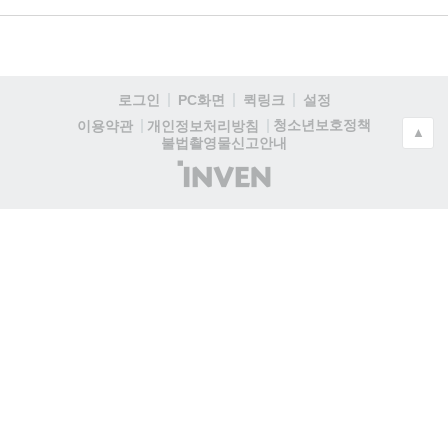
로그인
PC화면
퀵링크
설정
청소년보호정책
이용약관
개인정보처리방침
▲
불법촬영물신고안내
(주)
인
벤