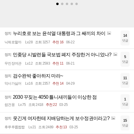
누리호로 보는 윤석열 대통령과 그 쌔끼의 차이
정치
14
댓글
닉뭐로할까
Lv.28
조회 3257
추천 16
06-22
민좆당 시발련들 국보법 폐지 주장한거 아니었나?
정치
5
댓글
무진장여관
Lv.12
조회 2593
추천 11
06-21
검수완박 좋아하지 마라~
정치
11
댓글
악사가싫어
Lv.16
조회 2357
추천 14
04-29
2030 꾸짖는 4050 틀니새끼들이 이상한 점
정치
1
댓글
쌉건웅
Lv.75
조회 2418
추천 22
03-25
웃긴게 여자한테 지배당하는게 보수정권이라고?
정치
15
댓글
후루루룹짭짭
Lv.21
조회 2489
추천 13
03-25