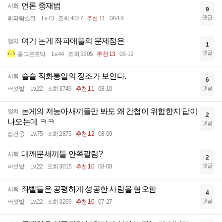
언론 중재법
사회
9
댓글
휘파람소뤼
Lv.73
조회 4087
추천 11
08-19
여기 논게 좌파애들의 문제점은
정치
1
댓글
줄그은호박
Lv.44
조회 3205
추천 13
08-19
슬슬 적화통일의 징조가 보인다.
사회
6
댓글
버섯밭
Lv.22
조회 3749
추천 11
08-10
논게의 저능아새끼들만 봐도 왜 간첩이 위험한지 답이
정치
2
나오는데 ㅋㅋ
댓글
쌉건웅
Lv.75
조회 2875
추천 12
08-09
대깨문새끼들 안쪽팔림?
사회
2
댓글
버섯밭
Lv.22
조회 3015
추천 10
08-08
좌빨들은 공평하게 성공한 사람을 혐오함
사회
4
댓글
버섯밭
Lv.22
조회 3269
추천 10
07-27