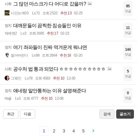
그 많던 마스크가 다 어디로 갔을까?
사회
95
댓글
시민논객03
Lv.72
조회 2522
추천 13
02-25
대깨문들이 끔찍한 짐승들인 이유
정치
11
댓글
재배맨2
Lv.3
조회 3695
추천 17
02-23
여기 좌파들이 진짜 역겨운게 뭐냐면
정치
144
댓글
썰어버린다
Lv.68
조회 2864
추천 16
02-20
공수처 법 통과 되었다 ㅎㅎㅎㅎㅎㅎㅎㅎㅎㅎ
사회
5
댓글
그웨인
Lv.78
조회 4583
추천 10
12-30
얘네랑 말안통하는 이유 설명해준다
정치
0
댓글
Hajji
Lv.3
조회 4777
추천 10
12-08
최근
다음
검색
글쓰기
1
2
3
4
5