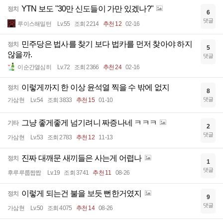
YTN 보도 "30만 신도들이 가만 있겠나?"
정치
6
댓글
루이스해밀턴
Lv.55
조회 2214
추천 12
02-16
민주당은 법사를 찾기 보다 법카를 먼저 찾아야 하지
정치
5
않을까.
댓글
이순간열심히
Lv.72
조회 2366
추천 24
02-16
이렇게까지 한 이상 윤석열 찍을 수 밖에 없지
정치
8
댓글
가삼현
Lv.54
조회 3833
추천 15
01-10
그냥 좋게좋게 넘기려니 짜증나네 ㅋㅋㅋ
기타
2
댓글
가삼현
Lv.53
조회 2783
추천 12
11-13
진짜 대깨문 새끼들은 사는게 어렵나
정치
1
댓글
후루루룹짭짭
Lv.19
조회 3741
추천 11
08-26
이렇게 되는건 불을 보듯 뻔한거였지
정치
9
댓글
가삼현
Lv.50
조회 4075
추천 14
08-26