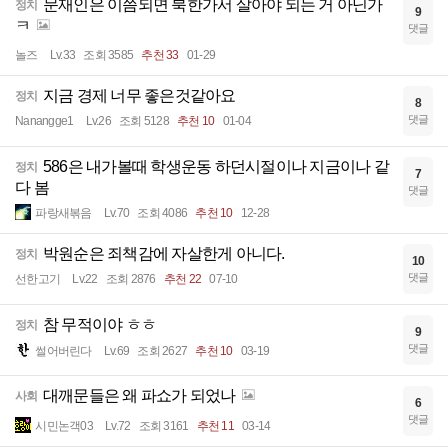
문재인은 이쯤되면 북한가서 살아야 되는 거 아닌가
정치
9
ㅋ
댓글
놀즈
Lv.33
조회 3585
추천 33
01-29
지금 경제 너무 좋은것같아요
정치
8
댓글
Nanangge1
Lv.26
조회 5128
추천 10
01-04
586은 내가볼때 학생운동 하던시절이나 지금이나 같
정치
7
다 봄
댓글
파랑새볶음
Lv.70
조회 4086
추천 10
12-28
박원순은 죄책감에 자살한게 아니다.
정치
10
댓글
선한고기
Lv.22
조회 2876
추천 22
07-10
참 무적이야 ㅎㅎ
정치
9
댓글
썰어버린다
Lv.69
조회 2627
추천 10
03-19
대깨문들은 왜 파쇼가 되었나
사회
6
댓글
시민논객03
Lv.72
조회 3161
추천 11
03-14