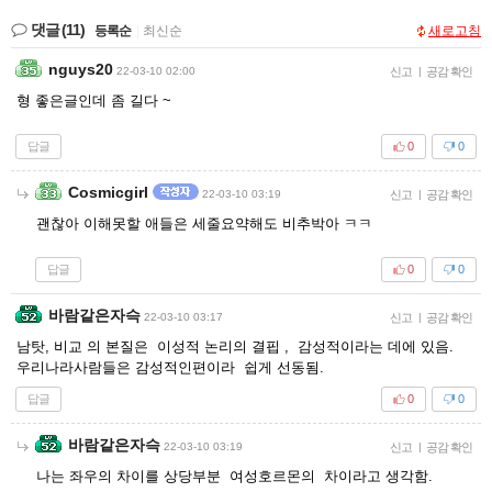
댓글
(11)
등록순
|
최신순
새로고침
nguys20
22-03-10 02:00
신고
|
공감 확인
형 좋은글인데 좀 길다 ~
답글
0
0
Cosmicgirl
22-03-10 03:19
신고
|
공감 확인
괜찮아 이해못할 애들은 세줄요약해도 비추박아 ㅋㅋ
답글
0
0
바람같은자슥
22-03-10 03:17
신고
|
공감 확인
남탓, 비교 의 본질은 이성적 논리의 결핍 , 감성적이라는 데에 있음.
우리나라사람들은 감성적인편이라 쉽게 선동됨.
답글
0
0
바람같은자슥
22-03-10 03:19
신고
|
공감 확인
나는 좌우의 차이를 상당부분 여성호르몬의 차이라고 생각함.