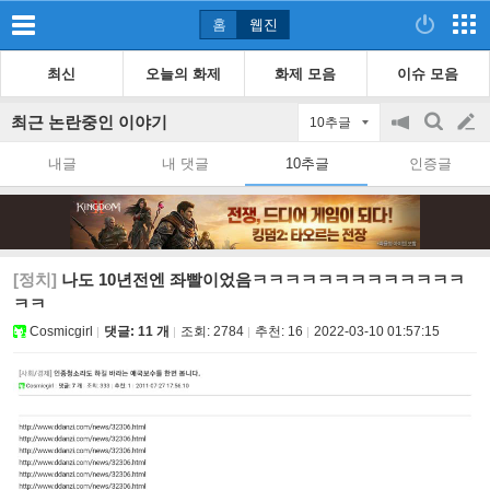
홈
웹진
최신
오늘의 화제
화제 모음
이슈 모음
최근 논란중인 이야기
10추글
공
검
글
지
색
내글
내 댓글
10추글
인증글
on/off
쓰
기
[정치]
나도 10년전엔 좌빨이었음ㅋㅋㅋㅋㅋㅋㅋㅋㅋㅋㅋㅋㅋ
ㅋㅋ
Cosmicgirl
댓글: 11 개
조회:
2784
추천:
16
2022-03-10 01:57:15