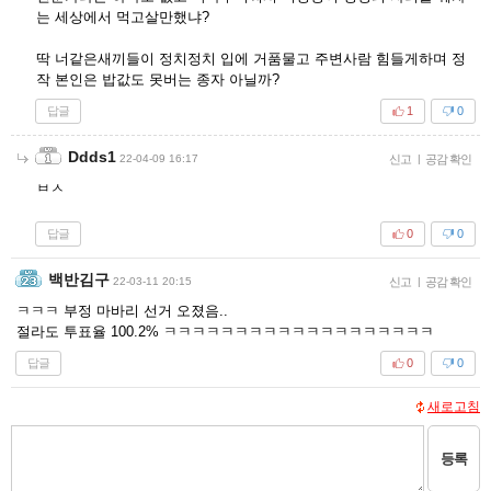
는 세상에서 먹고살만했냐?
딱 너같은새끼들이 정치정치 입에 거품물고 주변사람 힘들게하며 정
작 본인은 밥값도 못버는 종자 아닐까?
답글
1
0
Ddds1
22-04-09 16:17
신고
|
공감 확인
ㅂㅅ
답글
0
0
백반김구
22-03-11 20:15
신고
|
공감 확인
ㅋㅋㅋ 부정 마바리 선거 오졌음..
절라도 투표율 100.2% ㅋㅋㅋㅋㅋㅋㅋㅋㅋㅋㅋㅋㅋㅋㅋㅋㅋㅋㅋ
답글
0
0
새로고침
등록