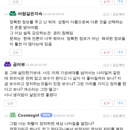
답글
0
0
바람같은자슥
22-03-10 03:33
신고
|
공감 확인
정확한 정보를 주고 난 뒤의 성향이 다름으로써 다른 것을 선택하는
건 존중 받아야함.
그 이상 설득 강요하는건 권리 침해임.
문제는 현재 언론이 너무 썪어서 정확한 정보가 아닌 왜곡된 정보들
이 훨씬 더 많다는데 있음
답글
0
0
곰러뷰
22-03-10 07:53
신고
|
공감 확인
응 그래 살만한가보네. 너도 이제 기성세대를 넘어서는 나이일꺼 같은
데 죄의식은 전혀 없고 보수가 된다고 니 삶이 더 좋아질꺼라 보나? 지
금 보수라고 정치하는것들이 진정 보수냐? 그런 가치를 가지고 정치를 한
다고 보냐? 개소리는 그만 떨고~
너나 생각없이 살았으면 좋겠다
답글
0
0
Cosmicgirl
22-03-10 10:44
신고
|
공감 확인
그럼 너는 좌빨이 장악하면 세상 나아질줄 알았냐?
전문가라곤 하나도 없고 악다구니써서 비정상이 정상의 자리를 꿰차