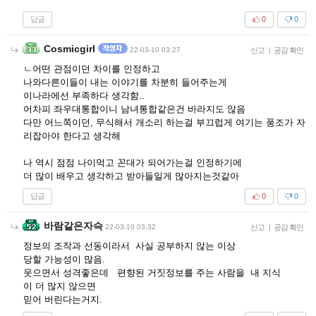
답글
0
0
Cosmicgirl
22-03-10 03:27
신고
|
공감 확인
ㄴ어떤 관점이던 차이를 인정하고
나와다른이들이 내는 이야기를 차분히 들어주는게
이나라에선 부족하다 생각함..
어차피 좌우대통합이니 남녀통합같은건 바라지도 않음
다만 어느쪽이던, 무식해서 개소리 하는걸 부끄럽게 여기는 풍조가 자
리잡아야 한다고 생각해
나 역시 점점 나이먹고 꼰대가 되어가는걸 인정하기에
더 많이 배우고 생각하고 받아들일게 많아지는것같아
답글
0
0
바람같은자슥
22-03-10 03:32
신고
|
공감 확인
정보의 조작과 선동이라서 사실 공부하지 않는 이상
당할 가능성이 많음.
웃으면서 성격좋은데 편향된 거짓정보를 주는 사람을 내 지식
이 더 많지 않으면
믿어 버린다는거지.