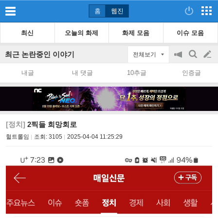
홈
웹진
최신
오늘의 화제
화제 모음
이슈 모음
최근 논란중인 이야기
전체보기
공
검
글
지
색
내글
내 댓글
10추글
인증글
on/off
쓰
기
[정치]
2찍들 희망회로
헐트롤임
조회:
3105
2025-04-04 11:25:29