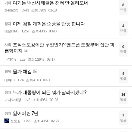
여기는 백신사태글은 전혀 안 올라오네
기타
8
댓글
predatorx
Lv.43
조회 3909
03-18
이제 검찰 개혁은 순풍을 탄듯 합니다.
정치
4
댓글
네모0990
Lv.57
조회 4336
03-17
조직스토킹이란 무엇인가? 핸드폰 도청부터 집단 괴
사회
0
롭힘까지
댓글
나다다3
Lv.9
조회 12949
03-17
물가 채감
경제
4
댓글
태희야
Lv.4
조회 4103
03-03
누가 대통령이 되든 뭐가 달라지겠냐?
정치
14
댓글
마지막계정
Lv.2
조회 4954
02-28
잃어버린 7년
정치
7
댓글
천둥꽃
Lv.70
조회 4351
02-27