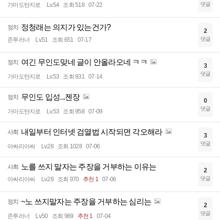
댓글
가마도탄지로
Lv.54
조회 518
07-22
정청래는 의지가 있는건가?
정치
2
댓글
존투러너
Lv.51
조회 651
07-17
여긴 무인도맞네 글이 안올라오네 ㅋㅋ
정치
3
댓글
가마도탄지로
Lv.53
조회 831
07-14
무인도 입성...젠장
정치
0
댓글
가마도탄지로
Lv.53
조회 958
07-09
내일부터 인터넷 검열법 시작되면 각오해라
사회
3
댓글
아싸리아싸
Lv.28
조회 1028
07-06
노를 쓰지 말자는 주장을 거부하는 이유는
사회
2
댓글
아싸리아싸
Lv.28
조회 970
추천 1
07-06
~노 쓰지말자는 주장을 거부하는 심리는
정치
2
댓글
존투러너
Lv.50
조회 969
추천 1
07-04