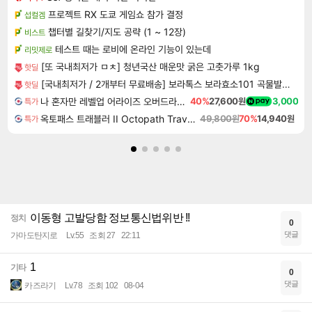
프로젝트 RX 도쿄 게임쇼 참가 결정
섭컬겜
챕터별 길찾기/지도 공략 (1 ~ 12장)
비스트
테스트 때는 로비에 온라인 기능이 있는데
리밋제로
[또 국내최저가 ㅁㅊ] 청년국산 매운맛 굵은 고춧가루 1kg
핫딜
[국내최저가 / 2개부터 무료배송] 보라톡스 보라효소101 곡물발효효소 프로바이오틱스 30포
핫딜
나 혼자만 레벨업 어라이즈 오버드라이브 Solo Leveling Arise
40%
27,600원
3,000
특가
옥토패스 트래블러 II Octopath Traveler II
49,800원
70%
14,940원
특가
이동형 고발당함 정보통신법위반 !!
정치
0
댓글
가마도탄지로
Lv.55
조회 27
22:11
1
기타
0
댓글
카즈라기
Lv.78
조회 102
08-04