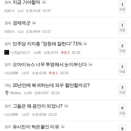
지금 가야할까
경제
1
댓글
태희야
Lv.2
조회 4138
02-27
경제역군
경제
1
댓글
태희야
Lv.2
조회 4044
02-27
민주당 지지층 "정청래 잘한다" 71%
정치
2
댓글
다죽일꺼라구
Lv.90
조회 4274
추천 2
02-26
오마이뉴스 너무 투명해서 눈이부신다
정치
1
댓글
네모0990
Lv.57
조회 4246
추천 1
02-26
10년만에 복귀하는데 와우 할만할까요?
게임
3
댓글
Monica
Lv.84
조회 4247
02-24
그들은 왜 광인이 되었나?
정치
0
댓글
네모0990
Lv.57
조회 4249
02-22
유시민이 썩은물인 이유
정치
9