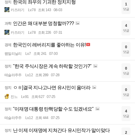
한국의 좌우의 기괴한 정치지형
정치
1
댓글
카즈라기
Lv.78
조회 143
08-03
인간은 왜 대부분 멍청할까???
과학
4
댓글
카즈라기
Lv.78
조회 226
07-31
한국인이 레버리지를 좋아하는 이유!
경제
0
댓글
팸밀리닐리
Lv.7
조회 241
07-30
"한국 주식시장은 계속 하락할 것인가?"
정치
0
댓글
테슬라주주
Lv.12
조회 289
07-28
ㅇㅎ]결국 지나고나면 유시민이 옳더라
정치
0
댓글
진느
Lv.91
조회 627
07-25
"이재명 대통령 탄핵당할 수도 있겠네요"
정치
4
댓글
테슬라주주
Lv.12
조회 444
07-25
난 이제 이재명에 지쳐간다 유시민작가 말이맞다
정치
2