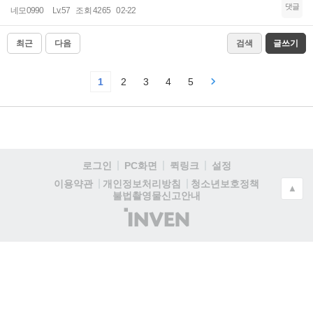
댓글
네모0990
Lv.57
조회 4265
02-22
최근
다음
검색
글쓰기
1
2
3
4
5
로그인
PC화면
퀵링크
설정
청소년보호정책
이용약관
개인정보처리방침
▲
불법촬영물신고안내
(주)
인
벤