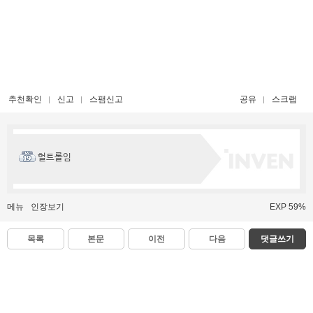
추천확인
신고
스팸신고
공유
스크랩
헐트롤임
메뉴
인장보기
EXP 59%
목록
본문
이전
다음
댓글쓰기