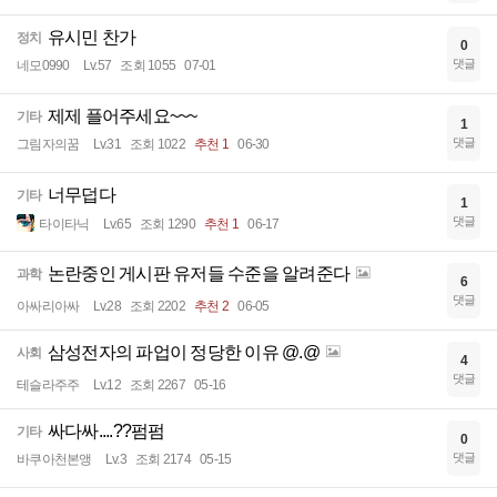
유시민 찬가
정치
0
댓글
네모0990
Lv.57
조회 1055
07-01
제제 플어주세요~~~
기타
1
댓글
그림자의꿈
Lv.31
조회 1022
추천 1
06-30
너무덥다
기타
1
댓글
타이타닉
Lv.65
조회 1290
추천 1
06-17
논란중인 게시판 유저들 수준을 알려준다
과학
6
댓글
아싸리아싸
Lv.28
조회 2202
추천 2
06-05
삼성전자의 파업이 정당한 이유 @.@
사회
4
댓글
테슬라주주
Lv.12
조회 2267
05-16
싸다싸....??펌펌
기타
0
댓글
바쿠아천본앵
Lv.3
조회 2174
05-15