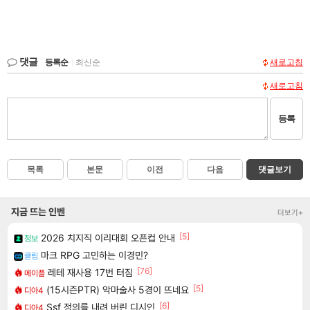
댓글
등록순
|
최신순
새로고침
새로고침
등록
목록
본문
이전
다음
댓글보기
지금 뜨는 인벤
더보기+
[5]
2026 치지직 이리대회 오픈컵 안내
정보
마크 RPG 고민하는 이경민?
클립
[76]
레테 재사용 17번 터짐
메이플
[5]
(15시즌PTR) 악마술사 5경이 뜨네요
디아4
[6]
Ssf 정의를 내려 버린 디시인
디아4