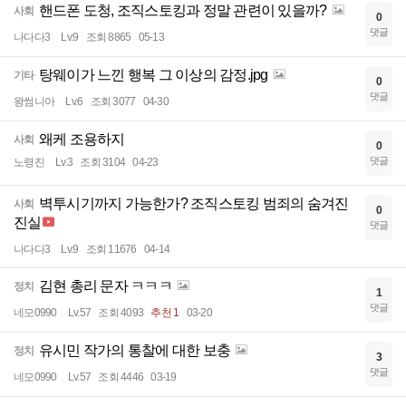
핸드폰 도청, 조직스토킹과 정말 관련이 있을까?
사회
0
댓글
나다다3
Lv.9
조회 8865
05-13
탕웨이가 느낀 행복 그 이상의 감정.jpg
기타
0
댓글
왕썸니아
Lv.6
조회 3077
04-30
왜케 조용하지
사회
0
댓글
노령진
Lv.3
조회 3104
04-23
벽투시기까지 가능한가? 조직스토킹 범죄의 숨겨진
사회
0
진실
댓글
나다다3
Lv.9
조회 11676
04-14
김현 총리 문자 ㅋㅋㅋ
정치
1
댓글
네모0990
Lv.57
조회 4093
추천 1
03-20
유시민 작가의 통찰에 대한 보충
정치
3
댓글
네모0990
Lv.57
조회 4446
03-19