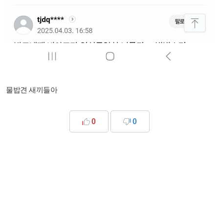
물밥견 새끼들아
0
0