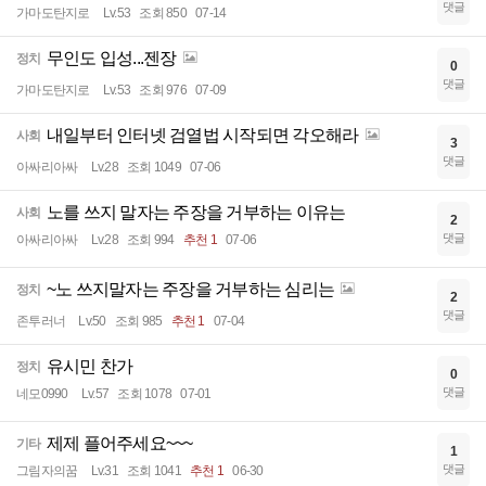
댓글
가마도탄지로
Lv.53
조회 850
07-14
무인도 입성...젠장
정치
0
댓글
가마도탄지로
Lv.53
조회 976
07-09
내일부터 인터넷 검열법 시작되면 각오해라
사회
3
댓글
아싸리아싸
Lv.28
조회 1049
07-06
노를 쓰지 말자는 주장을 거부하는 이유는
사회
2
댓글
아싸리아싸
Lv.28
조회 994
추천 1
07-06
~노 쓰지말자는 주장을 거부하는 심리는
정치
2
댓글
존투러너
Lv.50
조회 985
추천 1
07-04
유시민 찬가
정치
0
댓글
네모0990
Lv.57
조회 1078
07-01
제제 플어주세요~~~
기타
1
댓글
그림자의꿈
Lv.31
조회 1041
추천 1
06-30