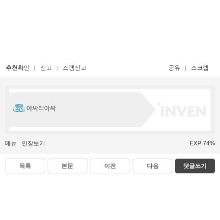
추천확인
신고
스팸신고
공유
스크랩
아싸리아싸
메뉴
인장보기
EXP 74%
목록
본문
이전
다음
댓글쓰기