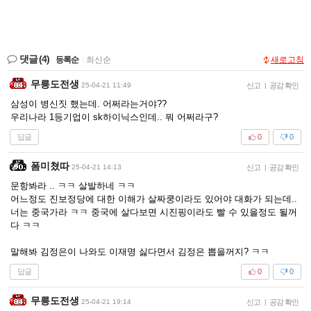
댓글
(4)
등록순
|
최신순
새로고침
무릉도전생
25-04-21 11:49
신고
|
공감 확인
삼성이 병신짓 했는데. 어쩌라는거야??
우리나라 1등기업이 sk하이닉스인데.. 뭐 어쩌라구?
답글
0
0
폼미쳤따
25-04-21 14:13
신고
|
공감 확인
문항봐라 .. ㅋㅋ 살발하네 ㅋㅋ
어느정도 진보정당에 대한 이해가 살짜쿵이라도 있어야 대화가 되는데..
너는 중국가라 ㅋㅋ 중국에 살다보면 시진핑이라도 빨 수 있을정도 될꺼
다 ㅋㅋ
말해봐 김정은이 나와도 이재명 싫다면서 김정은 뽑을꺼지? ㅋㅋ
답글
0
0
무릉도전생
25-04-21 19:14
신고
|
공감 확인