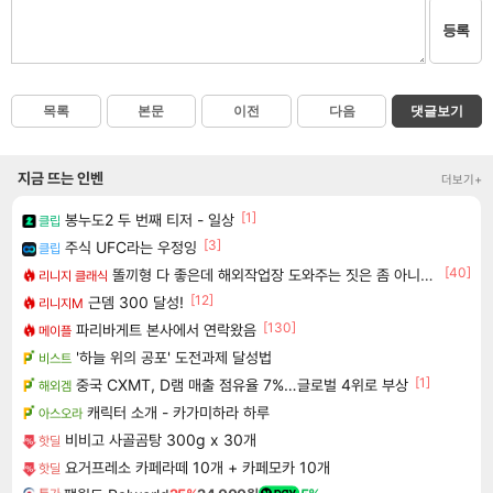
등록
목록
본문
이전
다음
댓글보기
지금 뜨는 인벤
더보기+
[1]
봉누도2 두 번째 티저 - 일상
클립
[3]
주식 UFC라는 우정잉
클립
[40]
똘끼형 다 좋은데 해외작업장 도와주는 짓은 좀 아니지않냐?
리니지 클래식
[12]
근뎀 300 달성!
리니지M
[130]
파리바게트 본사에서 연락왔음
메이플
'하늘 위의 공포' 도전과제 달성법
비스트
[1]
중국 CXMT, D램 매출 점유율 7%…글로벌 4위로 부상
해외겜
캐릭터 소개 - 카가미하라 하루
아스오라
비비고 사골곰탕 300g x 30개
핫딜
요거프레소 카페라떼 10개 + 카페모카 10개
핫딜