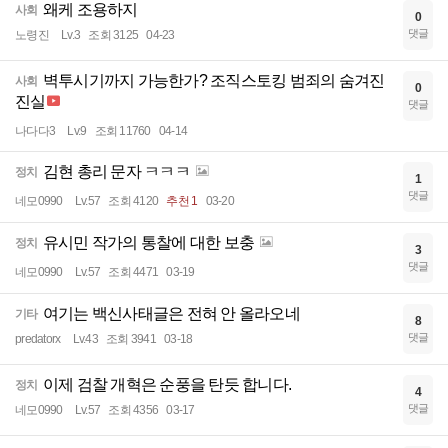
왜케 조용하지
사회
0
댓글
노령진
Lv.3
조회 3125
04-23
벽투시기까지 가능한가? 조직스토킹 범죄의 숨겨진
사회
0
진실
댓글
나다다3
Lv.9
조회 11760
04-14
김현 총리 문자 ㅋㅋㅋ
정치
1
댓글
네모0990
Lv.57
조회 4120
추천 1
03-20
유시민 작가의 통찰에 대한 보충
정치
3
댓글
네모0990
Lv.57
조회 4471
03-19
여기는 백신사태글은 전혀 안 올라오네
기타
8
댓글
predatorx
Lv.43
조회 3941
03-18
이제 검찰 개혁은 순풍을 탄듯 합니다.
정치
4
댓글
네모0990
Lv.57
조회 4356
03-17