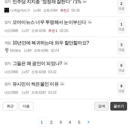
민주당 지지층 "정청래 잘한다" 71%
정치
2
댓글
다죽일꺼라구
Lv.90
조회 4294
추천 2
02-26
오마이뉴스 너무 투명해서 눈이부신다
정치
1
댓글
네모0990
Lv.57
조회 4266
추천 1
02-26
10년만에 복귀하는데 와우 할만할까요?
게임
3
댓글
Monica
Lv.84
조회 4266
02-24
그들은 왜 광인이 되었나?
정치
0
댓글
네모0990
Lv.57
조회 4268
02-22
유시민이 썩은물인 이유
정치
9
댓글
네모0990
Lv.57
조회 4287
02-22
최근
다음
검색
글쓰기
1
2
3
4
5