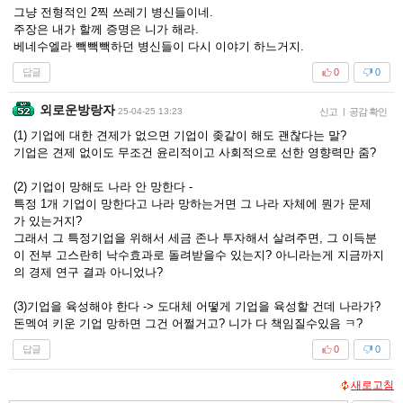
그냥 전형적인 2찍 쓰레기 병신들이네.
주장은 내가 할께 증명은 니가 해라.
베네수엘라 빽빽빽하던 병신들이 다시 이야기 하느거지.
답글
0
0
외로운방랑자
25-04-25 13:23
신고
|
공감 확인
(1) 기업에 대한 견제가 없으면 기업이 좆같이 해도 괜찮다는 말?
기업은 견제 없이도 무조건 윤리적이고 사회적으로 선한 영향력만 줌?
(2) 기업이 망해도 나라 안 망한다 -
특정 1개 기업이 망한다고 나라 망하는거면 그 나라 자체에 뭔가 문제
가 있는거지?
그래서 그 특정기업을 위해서 세금 존나 투자해서 살려주면, 그 이득분
이 전부 고스란히 낙수효과로 돌려받을수 있는지? 아니라는게 지금까지
의 경제 연구 결과 아니었나?
(3)기업을 육성해야 한다 -> 도대체 어떻게 기업을 육성할 건데 나라가?
돈멕여 키운 기업 망하면 그건 어쩔거고? 니가 다 책임질수있음 ㅋ?
답글
0
0
새로고침