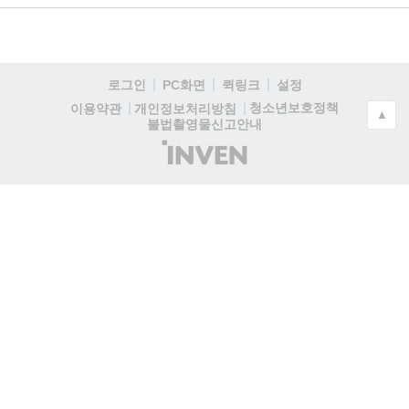
로그인
PC화면
퀵링크
설정
청소년보호정책
이용약관
개인정보처리방침
▲
불법촬영물신고안내
(주)
인
벤