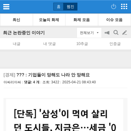
홈
웹진
최신
오늘의 화제
화제 모음
이슈 모음
최근 논란중인 이야기
전체보기
공
검
글
지
색
내글
내 댓글
10추글
인증글
on/off
쓰
기
[경제]
??? : 기업들이 망해도 나라 안 망해요
아싸리아싸
댓글: 4 개
조회:
3422
2025-04-21 08:43:40