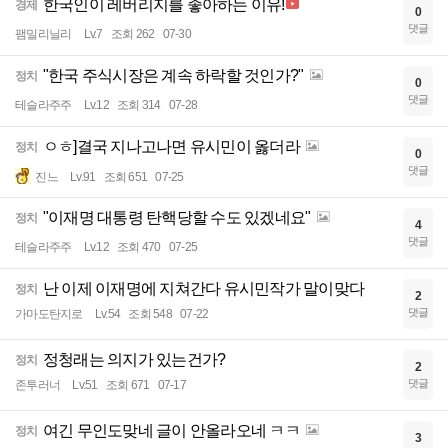
한국인이 레버리지를 좋아하는 이유!
경제
0
댓글
팸밀리닐리
Lv.7
조회 262
07-30
"한국 주식시장은 계속 하락할 것인가?"
정치
0
댓글
테슬라주주
Lv.12
조회 314
07-28
ㅇㅎ]결국 지나고나면 유시민이 옳더라
정치
0
댓글
진느
Lv.91
조회 651
07-25
"이재명 대통령 탄핵당할 수도 있겠네요"
정치
4
댓글
테슬라주주
Lv.12
조회 470
07-25
난 이제 이재명에 지쳐간다 유시민작가 말이맞다
정치
2
댓글
가마도탄지로
Lv.54
조회 548
07-22
정청래는 의지가 있는건가?
정치
2
댓글
존투러너
Lv.51
조회 671
07-17
여긴 무인도맞네 글이 안올라오네 ㅋㅋ
정치
3