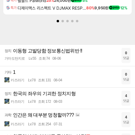
팰월드 Palworld
25%
24,000원
5%
특가
디제이맥스 리스펙트 V DJMAX RESPECT V
80%
9,950원
12%
특가
이동형 고발당함 정보통신법위반 !!
정치
0
댓글
가마도탄지로
Lv.55
조회 74
08-06
1
기타
0
댓글
카즈라기
Lv.78
조회 131
08-04
한국의 좌우의 기괴한 정치지형
정치
4
댓글
카즈라기
Lv.78
조회 172
08-03
인간은 왜 대부분 멍청할까???
과학
4
댓글
카즈라기
Lv.78
조회 254
07-31