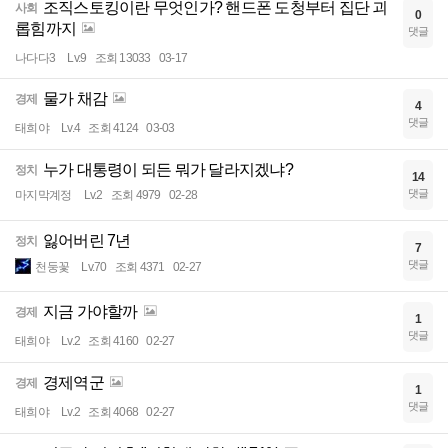
조직스토킹이란 무엇인가? 핸드폰 도청부터 집단 괴
사회
0
롭힘까지
댓글
나다다3
Lv.9
조회 13033
03-17
물가 채감
경제
4
댓글
태희야
Lv.4
조회 4124
03-03
누가 대통령이 되든 뭐가 달라지겠냐?
정치
14
댓글
마지막계정
Lv.2
조회 4979
02-28
잃어버린 7년
정치
7
댓글
천둥꽃
Lv.70
조회 4371
02-27
지금 가야할까
경제
1
댓글
태희야
Lv.2
조회 4160
02-27
경제역군
경제
1
댓글
태희야
Lv.2
조회 4068
02-27