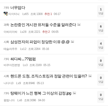
너무덥다
기타
1
댓글
타이타닉
Lv.65
조회 1308
추천 1
06-17
논란중인 게시판 유저들 수준을 알려준다
과학
6
댓글
아싸리아싸
Lv.28
조회 2221
추천 2
06-05
삼성전자의 파업이 정당한 이유 @.@
사회
4
댓글
테슬라주주
Lv.12
조회 2284
05-16
싸다싸....??펌펌
기타
0
댓글
바쿠아천본앵
Lv.3
조회 2189
05-15
핸드폰 도청, 조직스토킹과 정말 관련이 있을까?
사회
0
댓글
나다다3
Lv.9
조회 8946
05-13
탕웨이가 느낀 행복 그 이상의 감정.jpg
기타
0
댓글
왕썸니아
Lv.6
조회 3096
04-30