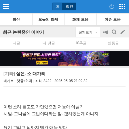
홈
웹진
최신
오늘의 화제
화제 모음
이슈 모음
최근 논란중인 이야기
전체보기
공
검
글
지
색
내글
내 댓글
10추글
인증글
on/off
쓰
기
[기타]
삶은. 소 대가리
케캐로
댓글: 9 개
조회:
3422
2025-05-05 21:02:32
이런 소리 듣고도 가만있으면 저능아 아님?
시발. 그나물에 그밥이다라는 말. 괞히있는게 아니지
요기 그리고 뇌까지 빨간 애들 있다