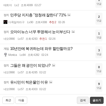
댓글
태희야
Lv.2
조회 4089
02-27
민주당 지지층 "정청래 잘한다" 71%
정치
2
댓글
다죽일꺼라구
Lv.90
조회 4308
추천 2
02-26
오마이뉴스 너무 투명해서 눈이부신다
정치
1
댓글
네모0990
Lv.57
조회 4283
추천 1
02-26
10년만에 복귀하는데 와우 할만할까요?
게임
3
댓글
Monica
Lv.84
조회 4282
02-24
그들은 왜 광인이 되었나?
정치
0
댓글
네모0990
Lv.57
조회 4285
02-22
유시민이 썩은물인 이유
정치
9
댓글
네모0990
Lv.57
조회 4303
02-22
최근
다음
검색
글쓰기