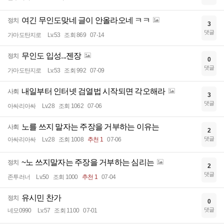
여긴 무인도맞네 글이 안올라오네 ㅋㅋ
정치
3
댓글
가마도탄지로
Lv.53
조회 869
07-14
무인도 입성...젠장
정치
0
댓글
가마도탄지로
Lv.53
조회 992
07-09
내일부터 인터넷 검열법 시작되면 각오해라
사회
3
댓글
아싸리아싸
Lv.28
조회 1062
07-06
노를 쓰지 말자는 주장을 거부하는 이유는
사회
2
댓글
아싸리아싸
Lv.28
조회 1008
추천 1
07-06
~노 쓰지말자는 주장을 거부하는 심리는
정치
2
댓글
존투러너
Lv.50
조회 1000
추천 1
07-04
유시민 찬가
정치
0
댓글
네모0990
Lv.57
조회 1100
07-01