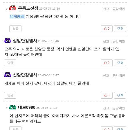
무릉도전생
25-05-07 13:29
신고
|
공감 확인
@케캐로
계몽령타령하던 아가리놈 아니냐
답글
0
0
십알단감별사
25-05-06 16:46
신고
|
공감 확인
오우 역시 새로운 십알단 등장. 역시 인벤을 십알단이 포기 할리가 없
지 20대남 놀이터인데
답글
0
0
십알단감별사
25-05-06 16:47
신고
|
공감 확인
케케로 아디 산거 같네. 대선에 십알단 대거 풀것네
답글
0
0
네모0990
25-05-06 17:03
신고
|
공감 확인
이 난지도에 머하러 굳이 아이디까지 사서 여론조작 하겟음 그냥 흘러
들어온 ㅄ이것지요
답글
0
0