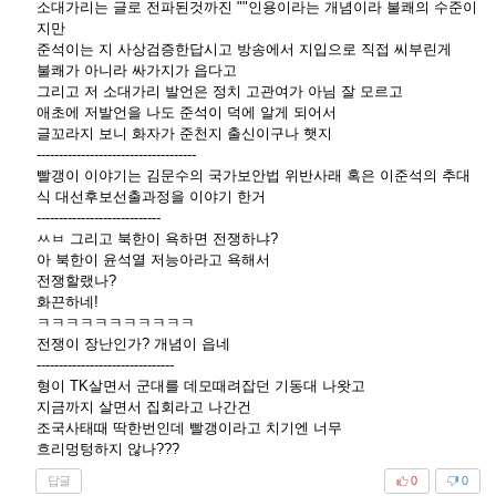
소대가리는 글로 전파된것까진 ""인용이라는 개념이라 불쾌의 수준이
지만
준석이는 지 사상검증한답시고 방송에서 지입으로 직접 씨부린게
불쾌가 아니라 싸가지가 읍다고
그리고 저 소대가리 발언은 정치 고관여가 아님 잘 모르고
애초에 저발언을 나도 준석이 덕에 알게 되어서
글꼬라지 보니 화자가 준천지 출신이구나 햇지
------------------------------------
빨갱이 이야기는 김문수의 국가보안법 위반사래 혹은 이준석의 추대
식 대선후보선출과정을 이야기 한거
----------------------------
ㅆㅂ 그리고 북한이 욕하면 전쟁하냐?
아 북한이 윤석열 저능아라고 욕해서
전쟁할랬나?
화끈하네!
ㅋㅋㅋㅋㅋㅋㅋㅋㅋㅋㅋ
전쟁이 장난인가? 개념이 읍네
-------------------------------
형이 TK살면서 군대를 데모때려잡던 기동대 나왓고
지금까지 살면서 집회라고 나간건
조국사태때 딱한번인데 빨갱이라고 치기엔 너무
흐리멍텅하지 않나???
답글
0
0