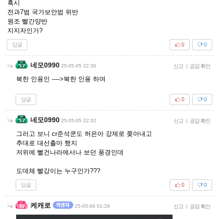
혹시
전과7범 국가보안법 위반
원조 빨간양반
지지자인가?
답글
0
0
네모0990
25-05-05 22:30
신고
|
공감 확인
북한 인용인 ---->북한 인용 하며
답글
0
0
네모0990
25-05-05 22:32
신고
|
공감 확인
그러고 보니 cr준석쿤도 허은아 강제로 쫒아내고
추대로 대선출마 했지
저위에 뻘건나라에서나 보던 풍경인데
도데체 빨강이는 누구인가???
답글
0
0
케캐로
25-05-06 01:28
신고
|
공감 확인