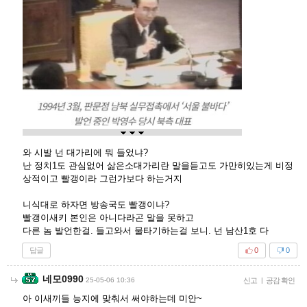
와 시발 넌 대가리에 뭐 들었냐?
난 정치1도 관심없어 삶은소대가리란 말을듣고도 가만히있는게 비정
상적이고 빨갱이라 그런가보다 하는거지
니식대로 하자면 방송국도 빨갱이냐?
빨갱이새키 본인은 아니다라곤 말을 못하고
다른 놈 발언한걸. 들고와서 물타기하는걸 보니. 넌 남산1호 다
답글
0
0
네모0990
25-05-06 10:36
신고
|
공감 확인
아 이새끼들 능지에 맞춰서 써야하는데 미안~