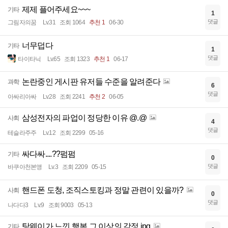
제제 플어주세요~~~
기타
1
댓글
그림자의꿈
Lv.31
조회 1064
추천 1
06-30
너무덥다
기타
1
댓글
타이타닉
Lv.65
조회 1323
추천 1
06-17
논란중인 게시판 유저들 수준을 알려준다
과학
6
댓글
아싸리아싸
Lv.28
조회 2241
추천 2
06-05
삼성전자의 파업이 정당한 이유 @.@
사회
4
댓글
테슬라주주
Lv.12
조회 2299
05-16
싸다싸....??펌펌
기타
0
댓글
바쿠아천본앵
Lv.3
조회 2209
05-15
핸드폰 도청, 조직스토킹과 정말 관련이 있을까?
사회
0
댓글
나다다3
Lv.9
조회 9003
05-13
탕웨이가 느낀 행복 그 이상의 감정.jpg
기타