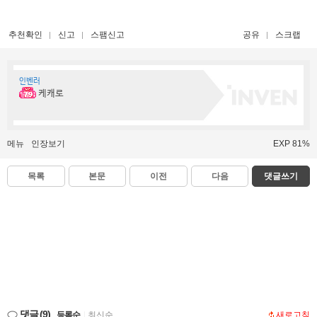
추천확인
신고
스팸신고
공유
스크랩
인벤러
케캐로
메뉴
인장보기
EXP 81%
목록
본문
이전
다음
댓글쓰기
댓글
(9)
등록순
|
최신순
새로고침