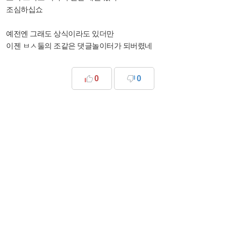
조심하십쇼
예전엔 그래도 상식이라도 있더만
이젠 ㅂㅅ둘의 조같은 댓글놀이터가 되버렸네
0
0