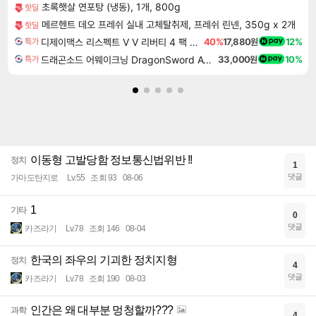
초록햇살 연포탕 (냉동), 1개, 800g
핫딜
메르헨트 데오 프레쉬 실내 고체탈취제, 프레쉬 린넨, 350g x 2개
핫딜
디제이맥스 리스펙트 V V 리버티 4 팩 DJMAX RESPECT V V Liberty 4 Pack DLC
40%
17,880원
12%
특가
드래곤소드 어웨이크닝 DragonSword Awakening
33,000원
10%
특가
이동형 고발당함 정보통신법위반 !!
정치
1
댓글
가마도탄지로
Lv.55
조회 93
08-06
1
기타
0
댓글
카즈라기
Lv.78
조회 146
08-04
한국의 좌우의 기괴한 정치지형
정치
4
댓글
카즈라기
Lv.78
조회 190
08-03
인간은 왜 대부분 멍청할까???
과학
4