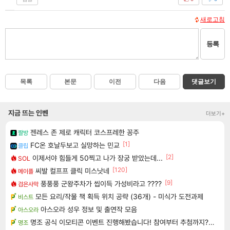
새로고침
등록
목록
본문
이전
다음
댓글보기
지금 뜨는 인벤
더보기+
젠레스 존 제로 캐릭터 코스프레한 꽁주
짤방
[1]
FC온 호날두보고 실망하는 민교
클립
[2]
이제서야 힘들게 50찍고 나가 장궁 받았는데...
SOL
[120]
씨발 컬프프 클릭 미스낫네
메이플
[9]
풍풍풍 군왕주차가 씹이득 가성비라고 ????
검은사막
모든 요리/작물 책 획득 위치 공략 (36개) - 미식가 도전과제
비스트
아스오라 성우 정보 및 출연작 모음
아스오라
명조 공식 이모티콘 이벤트 진행해봤습니다! 참여부터 추첨까지????
명조