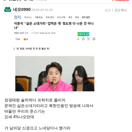
네모0990
25-05-05 22:29
신고
|
공감 확인
장경태랑 술처먹다 프락치로 몰리자
문제인 삶은소대가리라고 북한인용인 방송에 나와서
떠들던 우리의 준스기는
요세 4%나오던데
거 남의당 신경끄고 느네당이나 챙기라