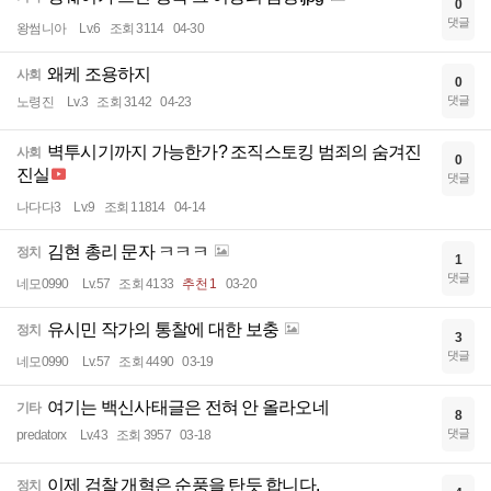
0
댓글
왕썸니아
Lv.6
조회 3114
04-30
왜케 조용하지
사회
0
댓글
노령진
Lv.3
조회 3142
04-23
벽투시기까지 가능한가? 조직스토킹 범죄의 숨겨진
사회
0
진실
댓글
나다다3
Lv.9
조회 11814
04-14
김현 총리 문자 ㅋㅋㅋ
정치
1
댓글
네모0990
Lv.57
조회 4133
추천 1
03-20
유시민 작가의 통찰에 대한 보충
정치
3
댓글
네모0990
Lv.57
조회 4490
03-19
여기는 백신사태글은 전혀 안 올라오네
기타
8
댓글
predatorx
Lv.43
조회 3957
03-18
이제 검찰 개혁은 순풍을 탄듯 합니다.
정치