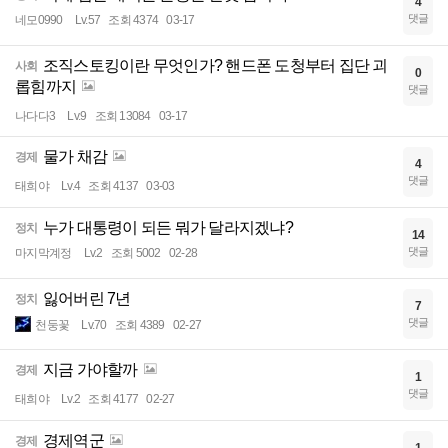
4
댓글
네모0990
Lv.57
조회 4374
03-17
조직스토킹이란 무엇인가? 핸드폰 도청부터 집단 괴
사회
0
롭힘까지
댓글
나다다3
Lv.9
조회 13084
03-17
물가 채감
경제
4
댓글
태희야
Lv.4
조회 4137
03-03
누가 대통령이 되든 뭐가 달라지겠냐?
정치
14
댓글
마지막계정
Lv.2
조회 5002
02-28
잃어버린 7년
정치
7
댓글
천둥꽃
Lv.70
조회 4389
02-27
지금 가야할까
경제
1
댓글
태희야
Lv.2
조회 4177
02-27
경제역군
경제
1