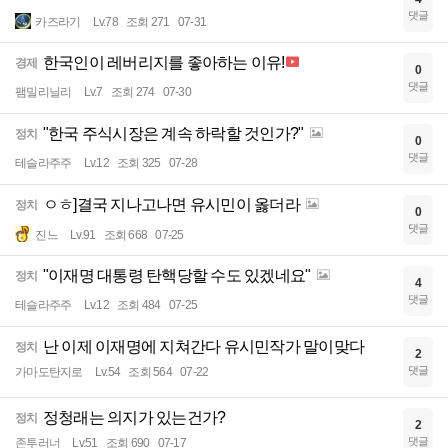
댓글
카즈라기
Lv.78
조회 271
07-31
한국인이 레버리지를 좋아하는 이유!
경제
0
댓글
팸밀리닐리
Lv.7
조회 274
07-30
"한국 주식시장은 계속 하락할 것인가?"
정치
0
댓글
테슬라주주
Lv.12
조회 325
07-28
ㅇㅎ]결국 지나고나면 유시민이 옳더라
정치
0
댓글
진느
Lv.91
조회 668
07-25
"이재명 대통령 탄핵당할 수도 있겠네요"
정치
4
댓글
테슬라주주
Lv.12
조회 484
07-25
난 이제 이재명에 지쳐간다 유시민작가 말이맞다
정치
2
댓글
가마도탄지로
Lv.54
조회 564
07-22
정청래는 의지가 있는건가?
정치
2
댓글
존투러너
Lv.51
조회 690
07-17