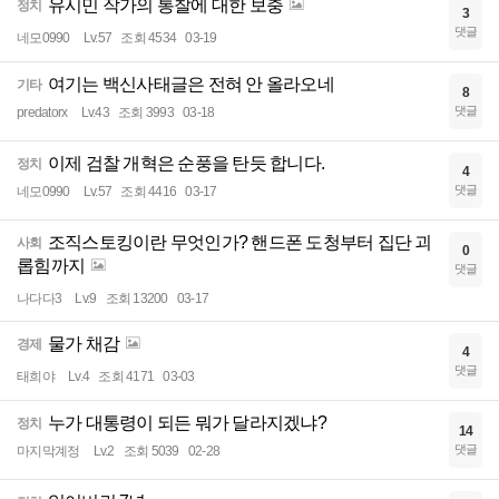
유시민 작가의 통찰에 대한 보충
정치
3
댓글
네모0990
Lv.57
조회 4534
03-19
여기는 백신사태글은 전혀 안 올라오네
기타
8
댓글
predatorx
Lv.43
조회 3993
03-18
이제 검찰 개혁은 순풍을 탄듯 합니다.
정치
4
댓글
네모0990
Lv.57
조회 4416
03-17
조직스토킹이란 무엇인가? 핸드폰 도청부터 집단 괴
사회
0
롭힘까지
댓글
나다다3
Lv.9
조회 13200
03-17
물가 채감
경제
4
댓글
태희야
Lv.4
조회 4171
03-03
누가 대통령이 되든 뭐가 달라지겠냐?
정치
14
댓글
마지막계정
Lv.2
조회 5039
02-28