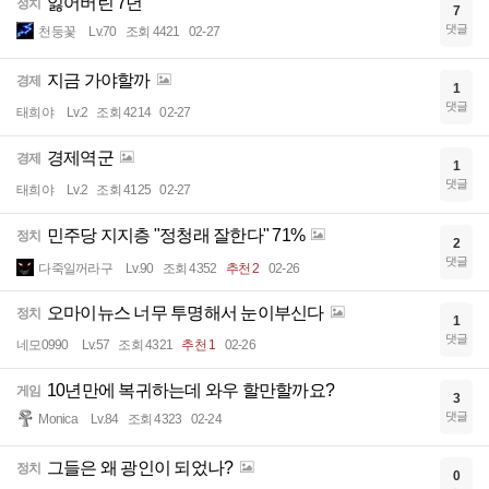
잃어버린 7년
정치
7
댓글
천둥꽃
Lv.70
조회 4421
02-27
지금 가야할까
경제
1
댓글
태희야
Lv.2
조회 4214
02-27
경제역군
경제
1
댓글
태희야
Lv.2
조회 4125
02-27
민주당 지지층 "정청래 잘한다" 71%
정치
2
댓글
다죽일꺼라구
Lv.90
조회 4352
추천 2
02-26
오마이뉴스 너무 투명해서 눈이부신다
정치
1
댓글
네모0990
Lv.57
조회 4321
추천 1
02-26
10년만에 복귀하는데 와우 할만할까요?
게임
3
댓글
Monica
Lv.84
조회 4323
02-24
그들은 왜 광인이 되었나?
정치
0