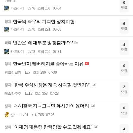
1
기타
0
댓글
카즈라기
Lv.78
조회 180
08-04
한국의 좌우의 기괴한 정치지형
정치
6
댓글
카즈라기
Lv.78
조회 221
08-03
인간은 왜 대부분 멍청할까???
과학
4
댓글
카즈라기
Lv.78
조회 299
07-31
한국인이 레버리지를 좋아하는 이유!
경제
0
댓글
팸밀리닐리
Lv.7
조회 296
07-30
"한국 주식시장은 계속 하락할 것인가?"
정치
2
댓글
테슬라주주
Lv.12
조회 353
07-28
ㅇㅎ]결국 지나고나면 유시민이 옳더라
정치
0
댓글
진느
Lv.91
조회 705
07-25
"이재명 대통령 탄핵당할 수도 있겠네요"
정치
4