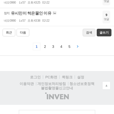
댓글
네모0990
Lv.57
조회 4325
02-22
유시민이 썩은물인 이유
정치
9
댓글
네모0990
Lv.57
조회 4338
02-22
최근
다음
검색
글쓰기
1
2
3
4
5
로그인
PC화면
퀵링크
설정
청소년보호정책
이용약관
개인정보처리방침
▲
불법촬영물신고안내
(주)
인
벤