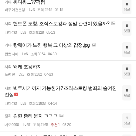
싸다싸....??펌펌
기타
0
댓글
바쿠아천본앵
Lv.3
조회 2245
05-15
핸드폰 도청, 조직스토킹과 정말 관련이 있을까?
사회
0
댓글
나다다3
Lv.9
조회 9128
05-13
탕웨이가 느낀 행복 그 이상의 감정.jpg
기타
0
댓글
왕썸니아
Lv.6
조회 3154
04-30
왜케 조용하지
사회
0
댓글
노령진
Lv.3
조회 3182
04-23
벽투시기까지 가능한가? 조직스토킹 범죄의 숨겨진
사회
0
진실
댓글
나다다3
Lv.9
조회 11933
04-14
김현 총리 문자 ㅋㅋㅋ
정치
1
댓글
네모0990
Lv.57
조회 4165
추천 1
03-20