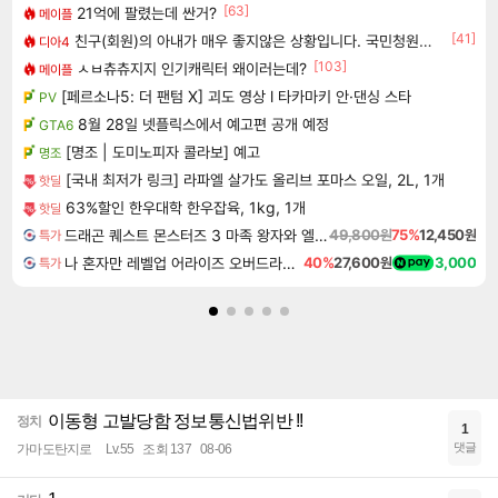
[63]
21억에 팔렸는데 싼거?
메이플
[41]
친구(회원)의 아내가 매우 좋지않은 상황입니다. 국민청원동의를 부탁드립니다.(췌장암 신약)
디아4
[103]
ㅅㅂ츄츄지지 인기캐릭터 왜이러는데?
메이플
[페르소나5: 더 팬텀 X] 괴도 영상 l 타카마키 안·댄싱 스타
PV
8월 28일 넷플릭스에서 예고편 공개 예정
GTA6
[명조 | 도미노피자 콜라보] 예고
명조
[국내 최저가 링크] 라파엘 살가도 올리브 포마스 오일, 2L, 1개
핫딜
63%할인 한우대학 한우잡육, 1kg, 1개
핫딜
드래곤 퀘스트 몬스터즈 3 마족 왕자와 엘프의 여행 Dragon Quest Monsters The Dark Prince
49,800원
75%
12,450원
특가
나 혼자만 레벨업 어라이즈 오버드라이브 Solo Leveling Arise
40%
27,600원
3,000
특가
이동형 고발당함 정보통신법위반 !!
정치
1
댓글
가마도탄지로
Lv.55
조회 137
08-06