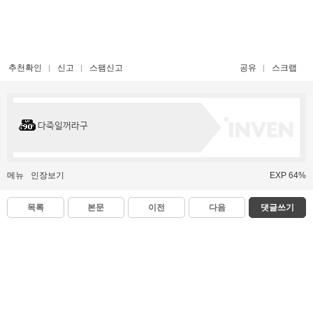
추천확인
신고
스팸신고
공유
스크랩
다죽일꺼라구
메뉴
인장보기
EXP 64%
목록
본문
이전
다음
댓글쓰기