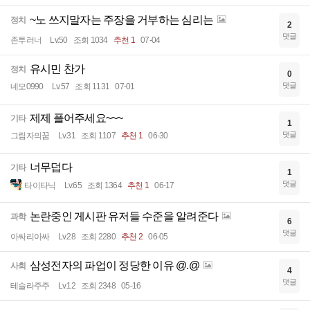
~노 쓰지말자는 주장을 거부하는 심리는
정치
2
댓글
존투러너
Lv.50
조회 1034
추천 1
07-04
유시민 찬가
정치
0
댓글
네모0990
Lv.57
조회 1131
07-01
제제 플어주세요~~~
기타
1
댓글
그림자의꿈
Lv.31
조회 1107
추천 1
06-30
너무덥다
기타
1
댓글
타이타닉
Lv.65
조회 1364
추천 1
06-17
논란중인 게시판 유저들 수준을 알려준다
과학
6
댓글
아싸리아싸
Lv.28
조회 2280
추천 2
06-05
삼성전자의 파업이 정당한 이유 @.@
사회
4
댓글
테슬라주주
Lv.12
조회 2348
05-16