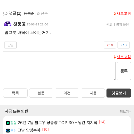
댓글
(1)
등록순
|
최신순
새로고침
천둥꽃
25-06-13 21:00
신고
|
공감 확인
밥그릇 바닥이 보이는거지.
답글
0
0
새로고침
등록
목록
본문
이전
다음
댓글보기
지금 뜨는 인벤
더보기+
[14]
26년 7월 팔로우 상승량 TOP 30 - 월간 치지직
잡담
[10]
그냥 안녕수야
클립