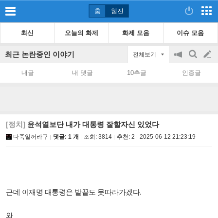
홈
웹진
최신
오늘의 화제
화제 모음
이슈 모음
최근 논란중인 이야기
전체보기
공
검
글
지
색
내글
내 댓글
10추글
인증글
on/off
쓰
기
[정치]
윤석열보단 내가 대통령 잘할자신 있었다
다죽일꺼라구
댓글: 1 개
조회:
3814
추천:
2
2025-06-12 21:23:19
근데 이재명 대통령은 발끝도 못따라가겠다.
와