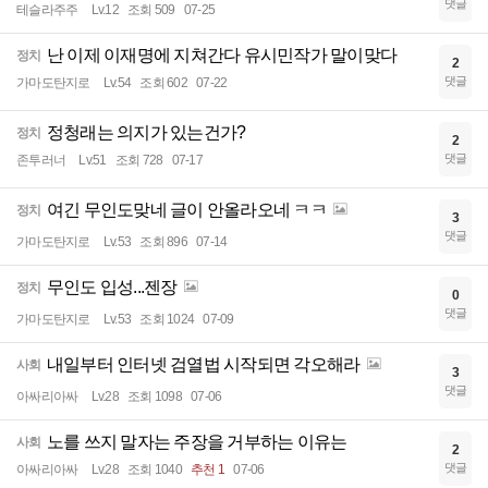
댓글
테슬라주주
Lv.12
조회 509
07-25
난 이제 이재명에 지쳐간다 유시민작가 말이맞다
정치
2
댓글
가마도탄지로
Lv.54
조회 602
07-22
정청래는 의지가 있는건가?
정치
2
댓글
존투러너
Lv.51
조회 728
07-17
여긴 무인도맞네 글이 안올라오네 ㅋㅋ
정치
3
댓글
가마도탄지로
Lv.53
조회 896
07-14
무인도 입성...젠장
정치
0
댓글
가마도탄지로
Lv.53
조회 1024
07-09
내일부터 인터넷 검열법 시작되면 각오해라
사회
3
댓글
아싸리아싸
Lv.28
조회 1098
07-06
노를 쓰지 말자는 주장을 거부하는 이유는
사회
2
댓글
아싸리아싸
Lv.28
조회 1040
추천 1
07-06