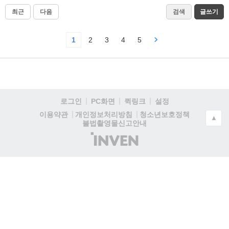
최근
다음
검색
글쓰기
1
2
3
4
5
로그인
PC화면
퀵링크
설정
청소년보호정책
이용약관
개인정보처리방침
▲
불법촬영물신고안내
(주)
인
벤