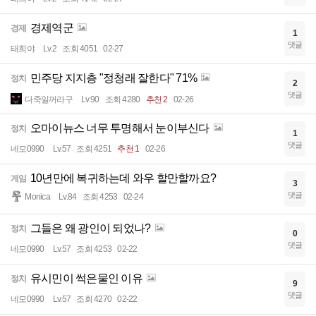
경제역군
경제
1
댓글
태희야
Lv.2
조회 4051
02-27
민주당 지지층 "정청래 잘한다" 71%
정치
2
댓글
다죽일꺼라구
Lv.90
조회 4280
추천 2
02-26
오마이뉴스 너무 투명해서 눈이부신다
정치
1
댓글
네모0990
Lv.57
조회 4251
추천 1
02-26
10년만에 복귀하는데 와우 할만할까요?
게임
3
댓글
Monica
Lv.84
조회 4253
02-24
그들은 왜 광인이 되었나?
정치
0
댓글
네모0990
Lv.57
조회 4253
02-22
유시민이 썩은물인 이유
정치
9
댓글
네모0990
Lv.57
조회 4270
02-22