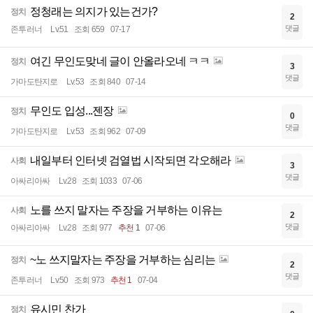
정청래는 의지가 있는건가?
정치
2
댓글
존투러너
Lv.51
조회 659
07-17
여긴 무인도맞네 글이 안올라오네 ㅋㅋ
정치
3
댓글
가마도탄지로
Lv.53
조회 840
07-14
무인도 입성...젠장
정치
0
댓글
가마도탄지로
Lv.53
조회 962
07-09
내일부터 인터넷 검열법 시작되면 각오해라
사회
3
댓글
아싸리아싸
Lv.28
조회 1033
07-06
노를 쓰지 말자는 주장을 거부하는 이유는
사회
2
댓글
아싸리아싸
Lv.28
조회 977
추천 1
07-06
~노 쓰지말자는 주장을 거부하는 심리는
정치
2
댓글
존투러너
Lv.50
조회 973
추천 1
07-04
유시민 찬가
정치