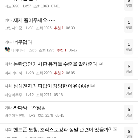
0
댓글
네모0990
Lv.57
조회 1063
07-01
제제 플어주세요~~~
기타
1
댓글
그림자의꿈
Lv.31
조회 1026
추천 1
06-30
너무덥다
기타
1
댓글
타이타닉
Lv.65
조회 1295
추천 1
06-17
논란중인 게시판 유저들 수준을 알려준다
과학
6
댓글
아싸리아싸
Lv.28
조회 2209
추천 2
06-05
삼성전자의 파업이 정당한 이유 @.@
사회
4
댓글
테슬라주주
Lv.12
조회 2271
05-16
싸다싸....??펌펌
기타
0
댓글
바쿠아천본앵
Lv.3
조회 2179
05-15
핸드폰 도청, 조직스토킹과 정말 관련이 있을까?
사회
0
댓글