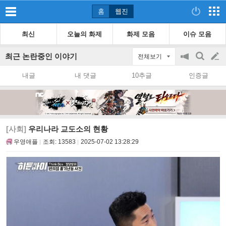
홈
웹진
최신
오늘의 화제
화제 모음
이슈 모음
최근 논란중인 이야기
전체보기
공
검
글
지
색
내글
내 댓글
10추글
인증글
on/off
쓰
기
[사회]
우리나라 교도소의 현황
우영애플
조회:
13583
2025-07-02 13:28:29