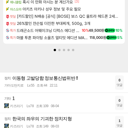
[3]
혹시 이 만화 아시는 분 계신가요
애니클립
아키츠 아키나 성우 정보 및 주요 필모
아스오라
[카드할인] N배송 [공식] [BOSE] 보스 QC 울트라 헤드폰 2세대 데저트 골드
핫딜
26%할인 쟌슨빌 더진한 부대찌개, 500g, 3개
핫딜
드래곤소드 어웨이크닝 디럭스 에디션 DragonSword Awakening Deluxe Edition
10%
49,500원
10%
특가
마블 투혼 파이팅 소울즈 얼티밋 에디션 MARVEL Tokon Fighting Souls Ultimate Edition
118,000원
5%
특가
이동형 고발당함 정보통신법위반 !!
정치
0
댓글
가마도탄지로
Lv.55
조회 44
22:11
1
기타
0
댓글
카즈라기
Lv.78
조회 109
08-04
한국의 좌우의 기괴한 정치지형
정치
1
댓글
카즈라기
Lv.78
조회 149
08-03