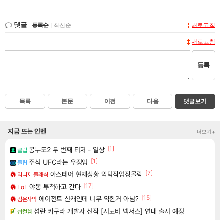
댓글
등록순
|
최신순
새로고침
새로고침
등록
목록
본문
이전
다음
댓글보기
지금 뜨는 인벤
더보기+
[1]
봉누도2 두 번째 티저 - 일상
클립
[1]
주식 UFC라는 우정잉
클립
[7]
아스테어 현재상황 악덕작업장몰락
리니지 클래식
[17]
야동 투척하고 간다
LoL
[15]
에이전트 신캐인데 너무 약한거 아님?
검은사막
섬란 카구라 개발사 신작 [시노비 넥서스] 연내 출시 예정
섭컬겜