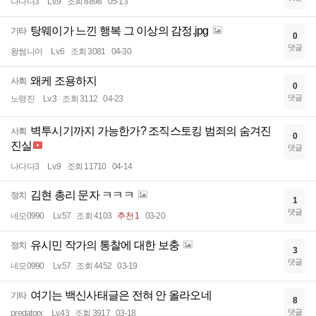
나다다3
Lv.9
조회 8898
05-13
탕웨이가 느낀 행복 그 이상의 감정.jpg
기타
0
댓글
왕썸니아
Lv.6
조회 3081
04-30
왜케 조용하지
사회
0
댓글
노령진
Lv.3
조회 3112
04-23
벽투시기까지 가능한가? 조직스토킹 범죄의 숨겨진
사회
0
진실
댓글
나다다3
Lv.9
조회 11710
04-14
김현 총리 문자 ㅋㅋㅋ
정치
1
댓글
네모0990
Lv.57
조회 4103
추천 1
03-20
유시민 작가의 통찰에 대한 보충
정치
3
댓글
네모0990
Lv.57
조회 4452
03-19
여기는 백신사태글은 전혀 안 올라오네
기타
8
댓글
predatorx
Lv.43
조회 3917
03-18