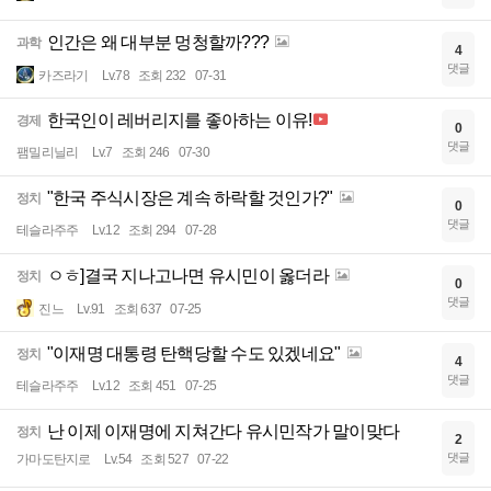
인간은 왜 대부분 멍청할까???
과학
4
댓글
카즈라기
Lv.78
조회 232
07-31
한국인이 레버리지를 좋아하는 이유!
경제
0
댓글
팸밀리닐리
Lv.7
조회 246
07-30
"한국 주식시장은 계속 하락할 것인가?"
정치
0
댓글
테슬라주주
Lv.12
조회 294
07-28
ㅇㅎ]결국 지나고나면 유시민이 옳더라
정치
0
댓글
진느
Lv.91
조회 637
07-25
"이재명 대통령 탄핵당할 수도 있겠네요"
정치
4
댓글
테슬라주주
Lv.12
조회 451
07-25
난 이제 이재명에 지쳐간다 유시민작가 말이맞다
정치
2
댓글
가마도탄지로
Lv.54
조회 527
07-22