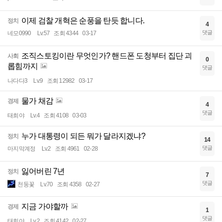
이제 검찰 개혁은 순풍을 탄듯 합니다.
정치
4
댓글
네모0990
Lv.57
조회 4344
03-17
조직스토킹이란 무엇인가? 핸드폰 도청부터 집단 괴
사회
0
롭힘까지
댓글
나다다3
Lv.9
조회 12982
03-17
물가 채감
경제
4
댓글
태희야
Lv.4
조회 4108
03-03
누가 대통령이 되든 뭐가 달라지겠냐?
정치
14
댓글
마지막계정
Lv.2
조회 4961
02-28
잃어버린 7년
정치
7
댓글
천둥꽃
Lv.70
조회 4358
02-27
지금 가야할까
경제
1
댓글
태희야
Lv.2
조회 4142
02-27