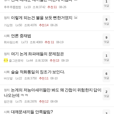
1
댓글
후루루룹짭짭
Lv.19
조회 3742
추천 11
08-26
이렇게 되는건 불을 보듯 뻔한거였지
정치
9
댓글
가삼현
Lv.50
조회 4076
추천 14
08-26
언론 중재법
사회
9
댓글
휘파람소뤼
Lv.73
조회 4089
추천 11
08-19
여기 논게 좌파애들의 문제점은
정치
1
댓글
줄그은호박
Lv.44
조회 3206
추천 13
08-19
슬슬 적화통일의 징조가 보인다.
사회
6
댓글
버섯밭
Lv.22
조회 3750
추천 11
08-10
논게의 저능아새끼들만 봐도 왜 간첩이 위험한지 답이
정치
2
나오는데 ㅋㅋ
댓글
쌉건웅
Lv.75
조회 2876
추천 12
08-09
대깨문새끼들 안쪽팔림?
사회
2