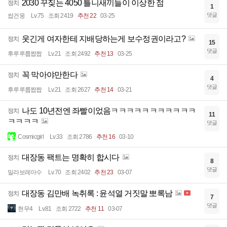
2030 꾸짖는 4050 틀니새끼들이 이상한 점
정치
1
댓글
쌉건웅
Lv.75
조회 2419
추천 22
03-25
웃긴게 여자한테 지배당하는게 보수정권이라고?
정치
15
댓글
후루루룹짭짭
Lv.21
조회 2492
추천 13
03-25
꼭 막아야만한다
정치
4
댓글
후루루룹짭짭
Lv.21
조회 2627
추천 14
03-21
나도 10년전엔 좌빨이었음ㅋㅋㅋㅋㅋㅋㅋㅋㅋㅋㅋ
정치
11
ㅋㅋㅋㅋ
댓글
Cosmicgirl
Lv.33
조회 2786
추천 16
03-10
대장동 팩트는 명확히 합시다
정치
8
댓글
밀라보레아수
Lv.70
조회 2402
추천 23
03-07
대장동 김만배 녹취록 : 윤석열 거짓말 뽀록남
정치
7
댓글
현무4
Lv.81
조회 2722
추천 11
03-07