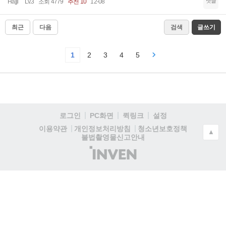
댓글
Hajji
Lv.3
조회 4779
추천 10
12-08
최근
다음
검색
글쓰기
1
2
3
4
5
로그인
PC화면
퀵링크
설정
청소년보호정책
이용약관
개인정보처리방침
▲
불법촬영물신고안내
(주)
인
벤