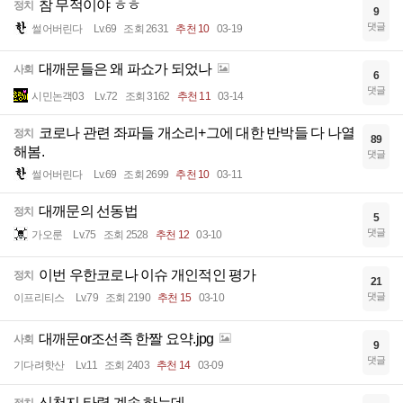
참 무적이야 ㅎㅎ
정치
9
댓글
썰어버린다
Lv.69
조회 2631
추천 10
03-19
대깨문들은 왜 파쇼가 되었나
사회
6
댓글
시민논객03
Lv.72
조회 3162
추천 11
03-14
코로나 관련 좌파들 개소리+그에 대한 반박들 다 나열
정치
89
해봄.
댓글
썰어버린다
Lv.69
조회 2699
추천 10
03-11
대깨문의 선동법
정치
5
댓글
가오룬
Lv.75
조회 2528
추천 12
03-10
이번 우한코로나 이슈 개인적인 평가
정치
21
댓글
이프리티스
Lv.79
조회 2190
추천 15
03-10
대깨문or조선족 한짤 요약.jpg
사회
9
댓글
기다려핫산
Lv.11
조회 2403
추천 14
03-09
신천지 타령 계속 하는데