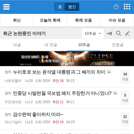
홈
웹진
최신
오늘의 화제
화제 모음
이슈 모음
최근 논란중인 이야기
10추글
공
검
글
지
색
내글
내 댓글
10추글
인증글
on/off
쓰
기
누리호로 보는 윤석열 대통령과 그 쌔끼의 차이
정치
14
댓글
닉뭐로할까
Lv.28
조회 3258
추천 16
06-22
민좆당 시발련들 국보법 폐지 주장한거 아니었나?
정치
5
댓글
무진장여관
Lv.12
조회 2599
추천 11
06-21
검수완박 좋아하지 마라~
정치
11
댓글
악사가싫어
Lv.16
조회 2358
추천 14
04-29