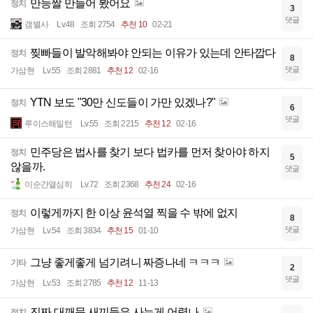
만능짤 만들어 봤어요
정치
3
댓글
갬별사
Lv.48
조회 2754
추천 10
02-21
찢빠들이 발악해봐야 안되는 이유가 있는데 안타깝다
정치
8
댓글
가삼현
Lv.55
조회 2881
추천 12
02-16
YTN 보도 "30만 신도들이 가만 있겠나?"
정치
6
댓글
루이스해밀턴
Lv.55
조회 2215
추천 12
02-16
민주당은 법사를 찾기 보다 법카를 먼저 찾아야 하지
정치
5
않을까.
댓글
이순간열심히
Lv.72
조회 2368
추천 24
02-16
이렇게까지 한 이상 윤석열 찍을 수 밖에 없지
정치
8
댓글
가삼현
Lv.54
조회 3834
추천 15
01-10
그냥 좋게좋게 넘기려니 짜증나네 ㅋㅋㅋ
기타
2
댓글
가삼현
Lv.53
조회 2785
추천 12
11-13
진짜 대깨문 새끼들은 사는게 어렵나
정치