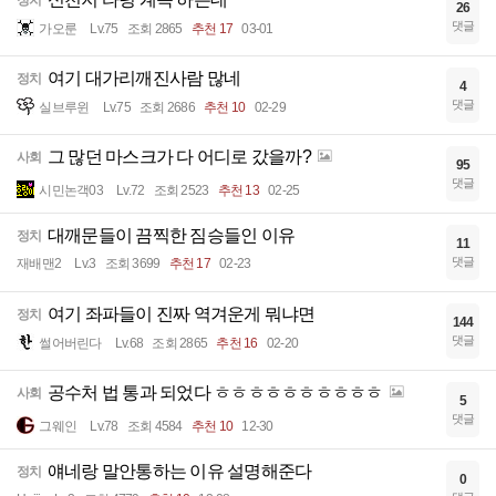
정치
26
댓글
가오룬
Lv.75
조회 2865
추천 17
03-01
여기 대가리깨진사람 많네
정치
4
댓글
실브루윈
Lv.75
조회 2686
추천 10
02-29
그 많던 마스크가 다 어디로 갔을까?
사회
95
댓글
시민논객03
Lv.72
조회 2523
추천 13
02-25
대깨문들이 끔찍한 짐승들인 이유
정치
11
댓글
재배맨2
Lv.3
조회 3699
추천 17
02-23
여기 좌파들이 진짜 역겨운게 뭐냐면
정치
144
댓글
썰어버린다
Lv.68
조회 2865
추천 16
02-20
공수처 법 통과 되었다 ㅎㅎㅎㅎㅎㅎㅎㅎㅎㅎ
사회
5
댓글
그웨인
Lv.78
조회 4584
추천 10
12-30
얘네랑 말안통하는 이유 설명해준다
정치
0