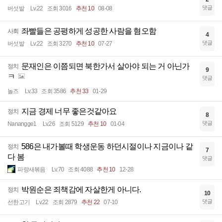
댓글
버섯밭
Lv.22
조회 3016
추천 10
08-08
좌빨들은 공평하게 성공한 사람을 혐오함
사회
4
댓글
버섯밭
Lv.22
조회 3270
추천 10
07-27
문재인은 이쯤되면 북한가서 살아야 되는 거 아닌가
정치
9
ㅋ
댓글
놀즈
Lv.33
조회 3586
추천 33
01-29
지금 경제 너무 좋은것같아요
정치
8
댓글
Nanangge1
Lv.26
조회 5129
추천 10
01-04
586은 내가볼때 학생운동 하던시절이나 지금이나 같
정치
7
다 봄
댓글
파랑새볶음
Lv.70
조회 4088
추천 10
12-28
박원순은 죄책감에 자살한게 아니다.
정치
10
댓글
선한고기
Lv.22
조회 2879
추천 22
07-10