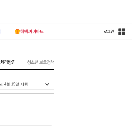
혜택.아이마트
로그인
인
벤
전
체
사
이
트
맵
5년 4월 15일 시행