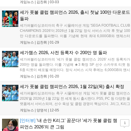
특별 보상을 제공한다....
게임뉴스 |
김찬휘
|
03-03
세가 풋볼 클럽 챔피언스 2026, 출시 첫날 100만 다운로드
돌파
세가퍼블리싱코리아의 축구 시뮬레이션 게임 'SEGA FOOTBALL CLUB
CHAMPIONS 2026'이 2026년 1월 22일 정식 서비스 시작 후 첫날 100
만 다운로드를 돌파했다. 이를 기념해 현재 최대 6,000GB와 맨체스터
시티 FC SP 선수 3명 등을 획득할 수 있는 특별 이벤트를 진행 중이다....
게임뉴스 |
김찬휘
|
01-29
세가챔스 2026, 사전 등록자 수 200만 명 돌파
세가퍼블리싱코리아의 '세가 풋볼 클럽 챔피언스 2026' 사전 등록자가
200만 명을 돌파했다. 이를 기념해 ★3 확정 SP 선수 스카우트 티켓 등
6종 티켓이 배포될 예정이다. 정식 서비스 시작 후에는 6,000GB와 맨시
티 선수 3명 등 기존 보상도 함께 증정된다....
게임뉴스 |
김찬휘
|
01-20
세가 풋볼 클럽 챔피언스 2026, 1월 22일(목) 출시 확정
세가퍼블리싱코리아는 축구 시뮬레이션 게임 '세가 풋볼 클럽 챔피언스
2026'을 2026년 1월 22일 전 세계 동시 출시한다. PS5, PC 등 다양한 플
랫폼에서 서비스되며, 선수 육성 및 클럽 경영이 핵심이다. J리그, K리그
등 5천명 이상 실명 선수가 등장하며 맨시티 콜라보도 진행된다. 7일까
게임뉴스 |
양영석
|
12-05
지 맨시티 선수 카드 투표 이벤트가 열린다....
[인터뷰]
'내 손안 K리그' 꿈꾼다! '세가 풋볼 클럽 챔
1
피언스 2026’의 큰 그림