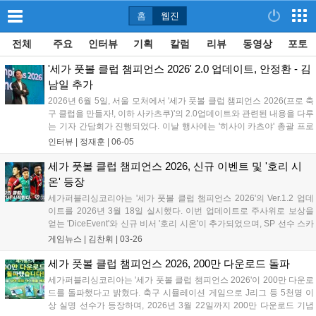
홈
웹진
전체
주요
인터뷰
기획
칼럼
리뷰
동영상
포토
'세가 풋볼 클럽 챔피언스 2026' 2.0 업데이트, 안정환 - 김
남일 추가
2026년 6월 5일, 서울 모처에서 '세가 풋볼 클럽 챔피언스 2026(프로 축
구 클럽을 만들자!, 이하 사카츠쿠)'의 2.0업데이트와 관련된 내용을 다루
는 기자 간담회가 진행되었다. 이날 행사에는 '히사이 카츠야' 총괄 프로
듀서가 자리했다. '사카츠쿠'는 풋볼 매니저 시리즈와 유사하게 축구 클
인터뷰 |
정재훈
|
06-05
럽 경영이 주 소재인 경영 시뮬레이션이다. 게이머는 구단주 겸...
세가 풋볼 클럽 챔피언스 2026, 신규 이벤트 및 '호리 시
온' 등장
세가퍼블리싱코리아는 '세가 풋볼 클럽 챔피언스 2026'의 Ver.1.2 업데
이트를 2026년 3월 18일 실시했다. 이번 업데이트로 주사위로 보상을
얻는 'DiceEvent'와 신규 비서 '호리 시온'이 추가되었으며, SP 선수 스카
우트 티켓 등 호화 보상과 함께 기념 접속 이벤트도 진행된다....
게임뉴스 |
김찬휘
|
03-26
세가 풋볼 클럽 챔피언스 2026, 200만 다운로드 돌파
세가퍼블리싱코리아는 '세가 풋볼 클럽 챔피언스 2026'이 200만 다운로
드를 돌파했다고 밝혔다. 축구 시뮬레이션 게임으로 J리그 등 5천명 이
상 실명 선수가 등장하며, 2026년 3월 22일까지 200만 다운로드 기념