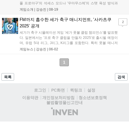
풀 프로야구'의 석세스 모드나 '우마무스메'의 스탯 육성 방식과
유사하다. 3개월마다 특별 훈련을 통해 선수 스케일을 키우고, 팀
게임소개 |
강승진
|
08-19
을 꾸준히 육성하는 것에 대한 보상이 주어진다. J리그, K리그, 국
제 축구 선수 협회 라이선스를 확보해 선수 실명을 구현했고, 맨
FM까지 흡수한 세가 축구 매니지먼트, '사카츠쿠
2
체스터 시티와 구단 라이선스 계약을 맺었다....
2025' 공개
세가가 축구 시뮬레이션 게임 '세가 풋볼 클럽 챔피언스'를 발표했
다. 일본에서는 '프로 축구 클럽을 만들자 2025'로 출시될 예정이
며, 유럽 5대 리그, J리그, K리그를 포함한다. 특히 풋볼 매니저
(FM) 시리즈의 기능이 활용될 예정이며, 스팀, 플레이스테이션,
게임뉴스 |
강승진
|
06-02
모바일 플랫폼으로 출시될 예정이다. 서비스 일정은 추후 공개될
예정이다....
1
목록
검색
로그인
PC화면
퀵링크
설정
청소년보호정책
이용약관
개인정보처리방침
불법촬영물신고안내
(주)
인
벤