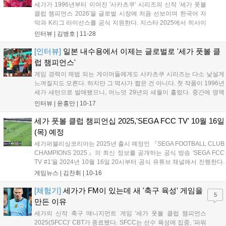
세가가 1996년부터 이어진 '사카츠쿠' 시리즈의 신작 '세가 풋볼
클럽 챔피언스 2026'을 글로벌 시장에 처음 선보이며 한국어 자
막과 K리그 라이선스를 공식 지원한다. 지스타 2025에서 히사이
카츠야 프로듀서는 일본 시장만으로는 경쟁력 유지가 어려워 글
인터뷰 |
김병호
|
11-28
로벌 출시를 결정했으며, '로컬 클럽으로 시작해 세계로 나아가
자'는 캐치프레이즈 아래 '원점회귀'와 '실시간 PVP'를 핵심 재미
[인터뷰]
일본 내수용에서 이제는 글로벌로 '세가 풋볼 클
로 꼽았다. FM과는 달리 클럽과 연고지 전체를 관리하며 선수를
럽 챔피언스'
육성하는 재미를 강조했고, K리그 등 5천 명 이상의 실명 선수 라
게임 경력이 제법 되는 게이머들에게도 사카츠쿠 시리즈는 다소 낯설게
이선스를 확보했다. 향후 월드컵 대비 '국가대표 감독 모드'와 가
느껴질지도 모른다. 하지만 그 역사가 짧은 건 아니다. 첫 작품이 1996년
상 선수 추가 등 업데이트를 계획 중이며, 한국 유저들이 PVP에
세가 새턴으로 발매됐으니, 어느덧 29년의 세월이 흘렀다. 중간에 명맥
서 활약하길 기대한다고 밝혔다. (199자)...
이 완전히 끊긴 것도 아니다. 1996년 첫 출시 이후 거의 매년 신작이 꾸
인터뷰 |
윤홍만
|
10-17
준히 나왔으며, 2014년부터 2018년까지 잠시 공백기를 가졌을...
세가 풋볼 클럽 챔피언십 2025,'SEGA FCC TV' 10월 16일
(목) 예정
세가퍼블리싱코리아는 2025년 출시 예정인 『SEGA FOOTBALL CLUB
CHAMPIONS 2025』의 최신 정보를 공개하는 공식 방송 'SEGA FCC
TV #1'을 2024년 10월 16일 20시부터 공식 유튜브 채널에서 진행한다.
방송에서는 클로즈드 베타 테스트 결과와 업데이트, 신기능이 공개될 예
게임뉴스 |
김찬휘
|
10-16
정이다. 『SFCC 2025』는 선수 육성과 클럽 경영의 전략성을 계승하고
진화시킨 최신작으로, J리그를 포함한 5,000명 이상의 실명 선수와 맨체
[체험기]
세가가 FM이 있는데 새 '축구 육성' 게임을
5
스터 시티 FC와의 콜라보를 만나볼 수 있다....
만든 이유
세가의 신작 축구 매니지먼트 게임 '세가 풋볼 클럽 챔피언스
2025(SFCC)' CBT가 종료됐다. SFCC는 선수 육성에 집중, '파워