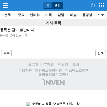
홈
웹진
전체
주요
인터뷰
기획
칼럼
리뷰
동영상
포토
기사 목록
등록된 글이 없습니다.
등록된 글이 없습니다.
목록
검색
로그인
PC화면
퀵링크
설정
청소년보호정책
이용약관
개인정보처리방침
불법촬영물신고안내
(주)
인
벤