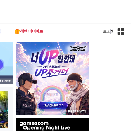
혜택.아이마트
로그인
인
벤
전
체
사
이
트
맵
인
벤
배