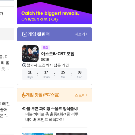
너
가
게임 캘린더
더보기+
모집
아스오라 CBT 모집
룹, 디
08.19
츠의 홈
참가자 모집까지 남은 기간
 듯한
11
17
25
07
Days
Hours
Min
Sec
게임 핫딜 (PC/스팀)
스토어+
드 레전
귀무자: 검의 길 예약 판매 중!
 끌어
10% 할인과
은 "오
이니&베니 혜택까지!
인벤게임즈 8월 특별 할인!
드래곤소드: 어웨이크닝 입점!
문명 7 특별 할인!
마블 투혼 파이팅 소울즈 정식출시!
비스트 오브 리인카네이션 정식 출시!
커세어 코브 출시 기념 할인!
더 렐릭 퍼스트 가디언 정식 출시
베데스다 40주년 기념 할인 중!
캡콤 프렌차이즈 할인 진행 중!
캡콤 일부 상품 상시 할인
스타워즈 은하계 레이서
로블록스 기프트 카드 공식 입점
인기 퍼블리셔 모음!
스팀으로 만나는 드래곤소드!
조선&고려 DLC 출시 예정
마블 히어로 총 출동&화려한 격투!
게임프릭 신작 IP
해적'섬'을 발전시키자!
설화x하드코어 액션!
베데스다의 명작들을
몬헌, 바하 등 인기 IP를
몬헌 와일즈 & 드래곤즈 도그마2
인벤게임즈에서 10% 추가 적립
Robux를 가장 안전하고