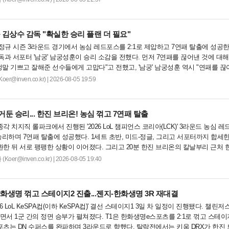
 김상수 감독 "확실한 승리 플랜 더 필요"
CK 정규 시즌 3라운드 경기에서 농심 레드포스를 2:1로 제압하고 7연패 탈출에 성공
과 서포터 '남궁' 남궁성훈이 승리 소감을 전했다. 먼저 7연패를 끊어낸 것에 대해
정말 기쁘고 잘해준 선수들에게 고맙다"고 전했고, '남궁' 남궁성훈 역시 "연패를 끊
...
@inven.co.kr) | 2026-08-05 19:59
둔 승리... 한진 브리온! 농심 꺾고 7연패 탈출
각 치지직 롤파크에서 진행된 '2026 LoL 챔피언스 코리아(LCK)' 3라운드 농심 
 승리하며 7연패 탈출에 성공했다. 1세트 초반, 미드-정글, 그리고 서포터까지 합세
환한 뒤 서로 팽팽한 상황이 이어졌다. 그리고 20분 한진 브리온의 칼날부리 근처 
...
er@inven.co.kr) | 2026-08-05 19:40
 한화생명 꺾고 스테이지2 진출...젠지-한화생명 3R 재대결
26 LoL KeSPA컵(이하 KeSPA컵)' 결선 스테이지1 3일 차 일정이 진행됐다. 챌린저
면서 1군 간의 정면 승부가 펼쳐졌다. T1은 한화생명e스포츠를 2:1로 꺾고 스테이
포츠는 DN 수퍼스를 완파하며 3라운드로 향했다. 탈락전에서는 키움 DRX가 한진