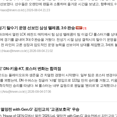
 선보였다. 선수들은 오랜만에 팬들과 소통하며 즐거운 시간을 보냈고, 향후에도 
열리기를 희망하며 경기를 성공적으로 마무리했다....
o@inven.co.kr) | 2026-08-04 21:23
기 탈수기 운영 선보인 삼성 텔레콤, 3:0 완승
[3]
파크에서 열린 LCK 레전드 매치에서 팀 삼성 텔레콤이 팀 이걸 CJ 롤스터가를 상
내에 경기를 끝내며 3대 0 완승을 거뒀다. 전성기 시절 삼성 갤럭시의 탈수기 운영을
 전 라인의 고른 성장과 압도적인 운영 능력을 선보이며 상대를 제압했고, 3세트 
가져오며 압도적인 경기력으로 승리를 확정 지었다....
ao@inven.co.kr) | 2026-08-04 21:02
지' DN-키움-KT, 로스터 변화는 합격점
라운드는 플레이오프와 생존을 건 치열한 경쟁이 시작됐다. 일부 팀은 로스터 변경이
 꾀했는데, DN 수퍼스는 정글러 ‘샤벨’ 영입으로 122일 만의 승리를 거뒀고, 키움
후 즉각적인 승리를 따냈다. kt 롤스터는 내부 갈등으로 원딜을 ‘펜리르’로 교체했으나 
우려를 불식시켰다. 오는 5일부터 3라운드 2주 차가 시작되는 가운데, .....
ra@inven.co.kr) | 2026-08-04 07:06
LoL 멸망전 with Gen.G' 김민교의 '교권보호국' 우승
House of GEN.G'에서 열린 '2026 LoL 멸망전 with Gen.G' 결승전에서 김민교의