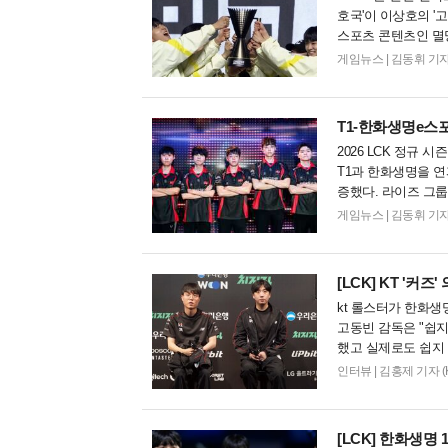
호국'이 이상호의 '
스포츠 콘텐츠인 멸
진행됐다. 우승팀 교권
게임뉴스
|
김동휘 기자 (Ko
T1-한화생명e스
2026 LCK 정규 
T1과 한화생명을 
증했다. 라이즈 그룹
월 만에 귀중한 승리를
게임뉴스
|
김동휘 기자 (Ko
[LCK]
KT '커즈'
kt 롤스터가 한화생명
고동빈 감독은 "쉽지
했고 실제로도 쉽지 
인으로 고동빈 감독은
인터뷰
|
김홍제 기자 (Koer
[LCK]
한화생명 1주