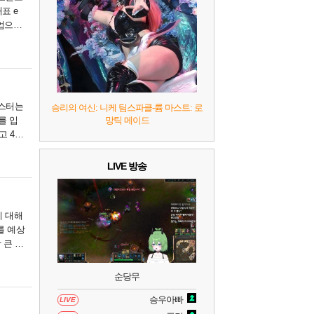
8
헤일로: 캠페인 이볼브드
2
표 e
협업으로
....
9
캡틴 츠바사 2 월드 파이터즈
10
레고 배트맨: 레거시 오브 더 다크 나이트
롤스터는
승리의 여신: 니케 팀스파클-륨 마스트: 로
를 입
망틱 메이드
고 4개
....
LIVE 방송
에 대해
를 예상
 큰 요
순당무
승우아빠
LIVE