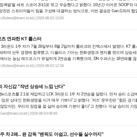
고점폭발'을 세트 스코어 2대1로 꺾고 우승했다고 밝혔다. 10년간 이어온 SOOP의 대
망전은 스트리머들이 팀을 구성해 대결하는 방식으로, 이번 결승은 Gen.G와의 
보호국은 상금 2,500만 원과 젠지 선수 합동 방송 기회를 얻었으며, 파이널 MVP는.
bee@inven.co.kr) | 2026-08-03 13:00
포츠 연파한 KT 롤스터
시즌 3라운드 1주 차가 7월 29일부터 8월 2일까지 롤파크와 킨텍스에서 열렸다. KT 
연파하며 선두 경쟁에 합류했고, 디플러스 기아는 한화생명과 젠지를 꺾으며 상승세
에서는 농심 레드포스가 유일하게 2연승을 기록했으며, DN 수퍼스는 18연패를 끊
 챙겼다. 이번 주 차에는 루시드의 통산 2,000어시스트와 리헨즈의 통산 500킬 달성.
bee@inven.co.kr) | 2026-08-03 12:38
 의 자신감 "작년 상승세 느낌 난다"
e스포츠를 2:1로 제압하고 LCK 3라운드 1주 차 2연승을 달렸다. 먼저 승리 소감
 않은 상대인 한화생명을 이겨 매우 기쁘다"고 밝혔다. '커즈' 문우찬은 "힘든 경기
않았지만, 우리의 장점을 잘 살려 승리해 기분이 좋다"고 전했다. 이날 승리의 가장
...
@inven.co.kr) | 2026-08-03 09:40
 차 2패... 윤 감독 "밴픽도 아쉽고, 선수들 실수까지"