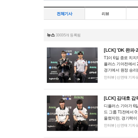
전체기사
리뷰
뉴스
33035개 등록됨
[LCK]
'DK 완파·
T1이 6일 종로 치지
플러스 기아전에서 2
경기에서 원정 승리
모습이었다. 다음은..
인터뷰
|
신연재 기자 (Arra
[LCK]
김대호 감독,
디플러스 기아가 6일 
드 그룹 T1전에서 
올렸지만, 경기력이 
늘 져서 너무 아쉽다".
인터뷰
|
신연재 기자 (Arra