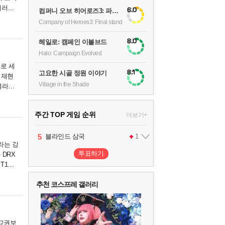
이러한
6.0
컴퍼니 오브 히어로즈3: 파이널 스탠드
Company of Heroes3: Final stand
8.0
헤일로: 캠페인 이볼브드
Halo: Campaign Evolved
대로 세
8.1
고요한 시골 정원 이야기
 재현
Village in the Shade
블라인
주간 TOP 게임 순위
더보기+
1
2
3
4
5
팰월드
프로야구스피리츠2026
드래곤소드 : 어웨이크닝
블라인드 삼국
어쌔신 크리드: 블랙 플래그 리싱크드
1
2
2
1
라는 강
투표하기
 DRX
T1과
6
그랑블루 판타지 리링크 - 엔드리스 라그나로크
1
추천 코스프레 갤러리
7
리듬 천국 미라클 스타즈
2
 '교권보