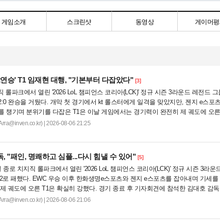
게임소개
스크린샷
동영상
게이머평
2연승' T1 임재현 대행, "기본부터 다잡았다"
[3]
직 롤파크에서 열린 '2026 LoL 챔피언스 코리아(LCK)' 정규 시즌 3라운드 레전드 그
:0 완승을 거뒀다. 개막 첫 경기에서 kt 롤스터에게 일격을 맞았지만, 젠지 e스포
를 챙기며 분위기를 다잡은 T1은 이날 게임에서는 경기력이 완전히 제 궤도에 오른
.
@inven.co.kr) | 2026-08-06 21:25
 "패인, 명쾌하고 심플...다시 힘낼 수 있어"
[5]
종로 치지직 롤파크에서 열린 '2026 LoL 챔피언스 코리아(LCK)' 정규 시즌 3라운
0:2로 패했다. EWC 우승 이후 한화생명e스포츠와 젠지 e스포츠를 잡아내며 기세를
제 궤도에 오른 T1은 확실히 강했다. 경기 종료 후 기자회견에 참석한 김대호 감독
..
@inven.co.kr) | 2026-08-06 21:06