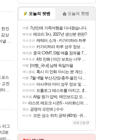
오늘의 팟벤
오늘의 핫벤
7년만에 가족여행을 다녀왔습니다.
한 한진
여행
메모리 3사, 2027년 생산분 완판?
 김상
해외겜
캐릭터 소개 - 카가미하라 하루
어낼 수
아스오라
카가미하라 하루 성우 정보 및 주요 필모
아스오라
중국 CXMT, D램 매출 점유율 7%…글로벌 4위로 부상
해외겜
4컷 만화 | 야간 보초는 너무 힘들어
아주프로
[여행_국내] 남해 독일마을
여행
혹시 이 만화 아시는 분 계신가요
애니클립
레드포스
7월~8월 부산-단양-충주-울진 다녀왔어요~
여행
한 교전
아사쿠라 마이 성우 정보 및 주요 필모
아스오라
한타에
프롤로그 테스트를 마치고.. (feat. 리아)
리밋제로
AI발 원가 압박, 메인보드값 오르나
해외겜
라스트 에포크 시즌5 - 서리화신의 분노 티저
PV
공명자 모먼트 | 수수
명조
모든 성소 위치 공략 (40개) - 귀환한 영혼 도전과제
비스트
새로고침
스 리그
지2로
 브리온