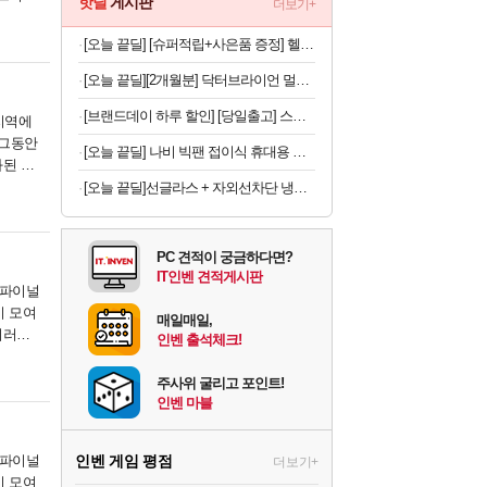
핫딜
게시판
더보기+
[오늘 끝딜] [슈퍼적립+사은품 증정] 헬스헬퍼 맥스컷 프로 크롬 추성훈 다이어트 혈당 체지방 컷팅제 120캡슐, 5개
[오늘 끝딜][2개월분] 닥터브라이언 멀티비타민 피치 레몬맛 젤리 멀티구미 100구미, 2개
[브랜드데이 하루 할인] [당일출고] 스파오키즈 콜라보 반팔 파자마 모음
지역에
 그동안
[오늘 끝딜] 나비 빅팬 접이식 휴대용 손 선풍기 저소음 BLDC 모터 4000mAh 샌드 카키
화된 현
[오늘 끝딜]선글라스 + 자외선차단 냉감원단 스포츠 쿨 마스크 화이트 1매입
PC 견적이 궁금하다면?
IT인벤 견적게시판
. 파이널
이 모여
매일매일,
이러한
인벤 출석체크!
주사위 굴리고 포인트!
인벤 마블
. 파이널
인벤 게임 평점
더보기+
이 모여