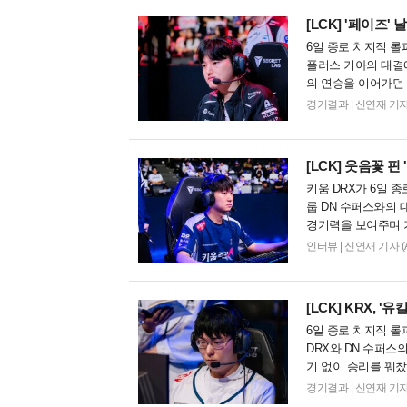
[LCK]
'페이즈' 날
6일 종로 치지직 롤파
플러스 기아의 대결에
의 연승을 이어가던 
첫 드래곤을 두드렸..
경기결과
|
신연재 기자 (Ar
[LCK]
웃음꽃 핀 
키움 DRX가 6일 종
룹 DN 수퍼스와의 
경기력을 보여주며 기
다. "합류한 지...
인터뷰
|
신연재 기자 (Arra
[LCK]
KRX, '유
6일 종로 치지직 롤파
DRX와 DN 수퍼스의
기 없이 승리를 꿰찼
이 매우 좋...
경기결과
|
신연재 기자 (Ar