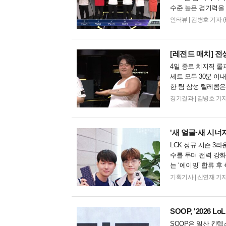
수준 높은 경기력을
레전드 매치가 다시 
인터뷰
|
김병호 기자 (Haa
[레전드 매치]
전성
4일 종로 치지직 롤
세트 모두 30분 이
한 팀 삼성 텔레콤은
드 픽까지 완벽하게 
경기결과
|
김병호 기자 (Ha
'새 얼굴·새 시너
LCK 정규 시즌 3
수를 두며 전력 강화를
는 ‘에이밍’ 합류 
한화생명을 연파하며 
기획기사
|
신연재 기자 (Ar
SOOP, '2026 
SOOP은 일산 킨텍스 '