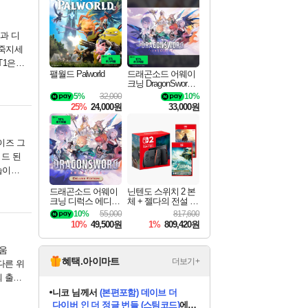
최대 90% 할인가를 만나보세요!
네이버혜택과 함께 만나보세요!
50%할인&추가 적립까지!
네이버 포인트 혜택까지!
네이버 혜택가와 함께 예약하세요!
할인&네이버혜택으로 만나보세요!
네이버페이 혜택과 만나보세요!
40주년 프로모션으로 만나보세요!
할인가에 만나보세요!
일부 에디션 상시 할인!
혜택으로 예약 판매 중
편안하게 충전하세요
1과 디
파죽지세
T1은
팰월드 Palworld
드래곤소드 어웨이
크닝 DragonSword A
wakening
5%
32,000
10%
25%
24,000원
33,000원
라이즈 그
이드 된
습이었
드래곤소드 어웨이
닌텐도 스위치 2 본
크닝 디럭스 에디션
체 + 젤다의 전설 티
DragonSword Awake
어스 오브 더 킹덤
10%
55,000
817,600
ning Deluxe Edition
닌텐도 스위치 2 에
10%
49,500원
1%
809,420원
디션 + 젤다의 전설
브레스 오브 더 와
일드 닌텐도 스위치
키움
2 에디션 번들
혜택.아이마트
더보기+
다른 위
의 출발
니코
님께서
(본편포함) 데이브 더
다이버 인 더 정글 번들 (스팀코드)
에