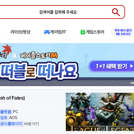
Submit
최대 90% 할인
라이브/영상
게이밍/IT
게임스토어
8월 프로모션
게
sh of Fates)
임
로
고
플랫폼
PC
:
장르
AOS
공식홈페이지
바로가기