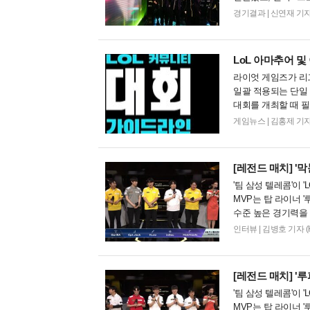
을 상대로 '패승...
경기결과
|
신연재 기자 (Ar
LoL 아마추어 및
라이엇 게임즈가 리그
일괄 적용되는 단일 
대회를 개최할 때 
황 양식만 제출하면 P
게임뉴스
|
김홍제 기자 (Ko
[레전드 매치]
'막
'팀 삼성 텔레콤'이 
MVP는 탑 라이너 
수준 높은 경기력을
레전드 매치가 다시 
인터뷰
|
김병호 기자 (Haa
[레전드 매치]
'루
'팀 삼성 텔레콤'이 
MVP는 탑 라이너 