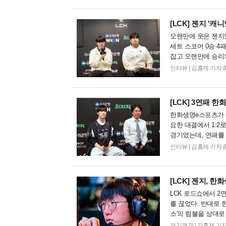
[LCK]
젠지 '캐니
오랜만에 웃은 젠지였
세트 스코어 0승 4
잡고 오랜만에 승리의
데, 승리를 거두면서 
인터뷰
|
김홍제 기자 (Koer
[LCK]
3연패 한화
한화생명e스포츠가 5일
요한 대결에서 1:2
경기였는데, 연패를
가장 문제였다고 말하
인터뷰
|
김홍제 기자 (Koer
[LCK]
젠지, 한화
LCK 로드쇼에서 2
를 끊었다. 반대로 
스'의 럼블을 상대로
따냈고, 바텀 원딜끼리 
경기결과
|
김홍제 기자 (Ko