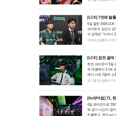
[LCK]
7연패 탈출
5일 열린 2026 L
브리온의 김상수 감독
수 감독은 "이겨서 
있어서 기쁘다"라고 말
인터뷰
|
김홍제 기자 (Koer
[LCK]
접전 끝에 거
한진 브리온이 5일 종
와 대결에서 2:1로
에서 서로 2킬씩 교
서 농심이 상대 바텀을
경기결과
|
김홍제 기자 (Ko
[KeSPA컵]
T1,
4일 온라인으로 '20
와 경기 시간이 겹치
진출했고, 젠지 e스