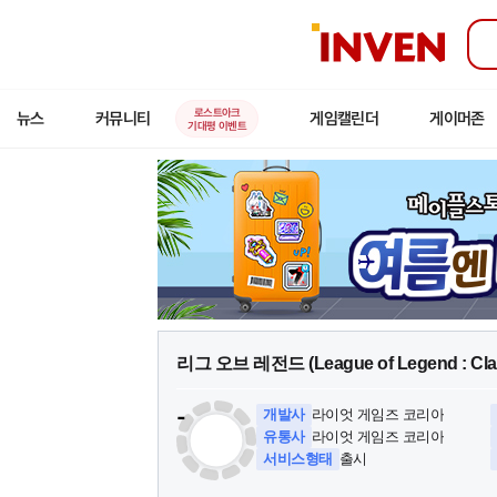
인
벤
로스트아크
뉴스
커뮤니티
게임캘린더
게이머존
기대평 이벤트
게
리그 오브 레전드
(League of Legend : Cla
임
명
-
개발사
라이엇 게임즈 코리아
:
유통사
라이엇 게임즈 코리아
서비스형태
출시