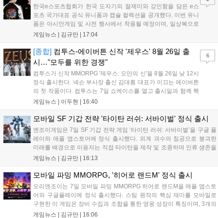
한국e스포츠협회가 한국 도자기의 절제미와 강인함을 담은 e스
포츠 국가대표 공식 유니폼과 캡슐 컬렉션을 공개했다. 이번 유니
폼은 아시안게임 및 사전 행사에서 착용될 예정이며, 일상복으로
구성된 컬렉션은 오는 8월 28일부터 골스튜디오 공식 홈페이지
게임뉴스 |
김규만
|
17:04
와 무신사, 오프라인 매장에서 판매된다. 다만 아시안게임 결선에
서는 대회 규정에 따라 별도의 유니폼을 착용할 계획이다....
[종합]
컴투스-에이버튼 신작 '제우스' 8월 26일 출
6
시…"모두를 위한 경쟁"
컴투스가 신작 MMORPG '제우스: 오만의 신'을 8월 26일 낮 12시
정식 출시한다. 넥슨 부사장 출신 김대훤 대표가 이끄는 에이버튼
의 첫 작품이다. 컴투스는 7일 쇼케이스를 열고 출시일과 함께 핵
심 콘텐츠, 유료화 정책, 운영 방향을 공개했다. 캐릭터명 선점은
게임뉴스 |
이두현
|
16:40
8월 13일 오후 8시 시작한다. '제우스: 오만의 신'은 최고신 제우스
의 오만으로 균열이...
모바일 SF 기갑 전략 '타이탄 러쉬: 서바이벌' 정식 출시
엔조이게임은 7일 SF 기갑 전략 게임 ‘타이탄 러쉬: 서바이벌’을 구글 플
레이와 애플 앱스토어에 정식 출시했다. 외계 괴수의 침공으로 붕괴한
미래를 배경으로 이용자는 직접 타이탄을 제작 및 조종하며 인류 생존을
위한 전투를 펼친다. 지휘관 모집, 피난처 운영, 연맹 협동 콘텐츠가 특징
게임뉴스 |
김규만
|
16:13
이며 출시를 기념해 접속 시 영웅 경험치와 다이아몬드 등 다양한 성장
지원 보상을 제공한다. 상세 내용은 공식 커뮤니티에서 확인 가능하다....
모바일 파밍 MMORPG, '히어로 랜드M' 정식 출시
오리엔조이는 7일 모바일 파밍 MMORPG 히어로 랜드M을 애플 앱스토
어와 구글플레이에 정식 출시했다. 스팀 원작의 핵심 재미를 모바일로
구현한 이 게임은 장비 수집과 조합을 통한 영웅 성장이 특징이며, 3개의
무기 스킬을 활용한 전략적 전투와 길드전 등 다양한 콘텐츠를 제공한
게임뉴스 |
김규만
|
16:06