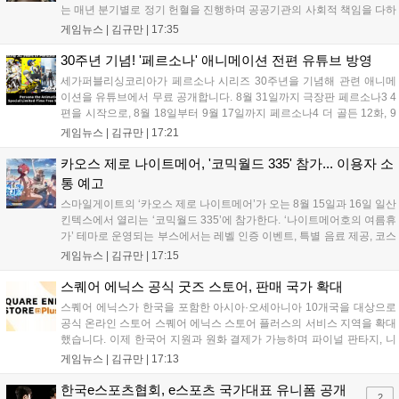
는 매년 분기별로 정기 헌혈을 진행하며 공공기관의 사회적 책임을 다하
고 있으며, 이번 행사에는 영화진흥위원회 등 14개 기관 임직원이 동참
게임뉴스 |
김규만
|
17:35
해 생명 나눔을 실천했습니다. 서태건 위원장은 이웃의 생명을 지키는
따뜻한 실천에 참여한 모든 임직원에게 감사의 뜻을 전하며 헌혈 문화
30주년 기념! '페르소나' 애니메이션 전편 유튜브 방영
확산에 앞장섰습니다....
세가퍼블리싱코리아가 페르소나 시리즈 30주년을 기념해 관련 애니메
이션을 유튜브에서 무료 공개합니다. 8월 31일까지 극장판 페르소나3 4
편을 시작으로, 8월 18일부터 9월 17일까지 페르소나4 더 골든 12화, 9
월 15일부터 10월 14일까지 페르소나5 시리즈가 순차 공개됩니다. 또한
게임뉴스 |
김규만
|
17:21
8월 16일까지 SNS를 통해 축하 메시지를 모집하며, 선정된 내용은 기념
영상 및 대형 전광판에 소개될 예정입니다....
카오스 제로 나이트메어, '코믹월드 335' 참가... 이용자 소
통 예고
스마일게이트의 ‘카오스 제로 나이트메어’가 오는 8월 15일과 16일 일산
킨텍스에서 열리는 ‘코믹월드 335’에 참가한다. ‘나이트메어호의 여름휴
가’ 테마로 운영되는 부스에서는 레벨 인증 이벤트, 특별 음료 제공, 코스
프레 모델 포토존 등 다채로운 행사가 진행된다. 유명 코스어 7인이 캐릭
게임뉴스 |
김규만
|
17:15
터로 변신해 이용자를 맞이하며, SNS 인증 시 추가 굿즈도 증정한다. 자
세한 정보는 공식 커뮤니티에서 확인 가능하다....
스퀘어 에닉스 공식 굿즈 스토어, 판매 국가 확대
스퀘어 에닉스가 한국을 포함한 아시아·오세아니아 10개국을 대상으로
공식 온라인 스토어 스퀘어 에닉스 스토어 플러스의 서비스 지역을 확대
했습니다. 이제 한국어 지원과 원화 결제가 가능하며 파이널 판타지, 니
어 등 주요 게임의 피규어, 굿즈를 구매할 수 있습니다. 신상품이 순차적
게임뉴스 |
김규만
|
17:13
으로 추가될 예정이며 이용자는 사이트에서 국가를 한국으로 설정해 이
용 가능합니다....
한국e스포츠협회, e스포츠 국가대표 유니폼 공개
2