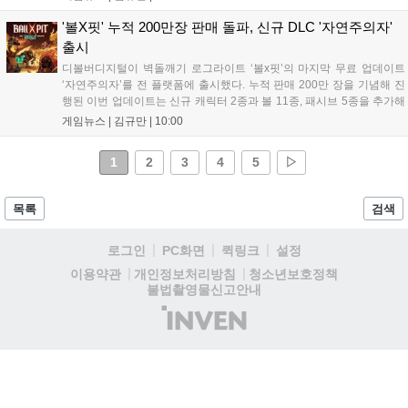
일랜드 이벤트로 펫 블레이즈와 팝시를 선보일 예정이다. 이번 업데이트
로 전략적 전투의 재미가 더욱 강화될 것으로 기대된다....
'볼X핏' 누적 200만장 판매 돌파, 신규 DLC '자연주의자'
출시
디볼버디지털이 벽돌깨기 로그라이트 ‘볼x핏’의 마지막 무료 업데이트
‘자연주의자’를 전 플랫폼에 출시했다. 누적 판매 200만 장을 기념해 진
행된 이번 업데이트는 신규 캐릭터 2종과 볼 11종, 패시브 5종을 추가해
전략적 재미를 높였다. 게임은 PC와 콘솔, 모바일에서 한글판으로 즐길
게임뉴스 |
김규만
|
10:00
수 있으며, 개발사는 조만간 게임과 관련한 새로운 소식을 전할 예정이
라고 밝혀 향후 행보에 기대감을 모으고 있다. 상세 정보는 공식 홈페이
1
2
3
4
5
▷
지에서 확인 가능하다....
목록
검색
로그인
PC화면
퀵링크
설정
청소년보호정책
이용약관
개인정보처리방침
불법촬영물신고안내
(주)
인
벤