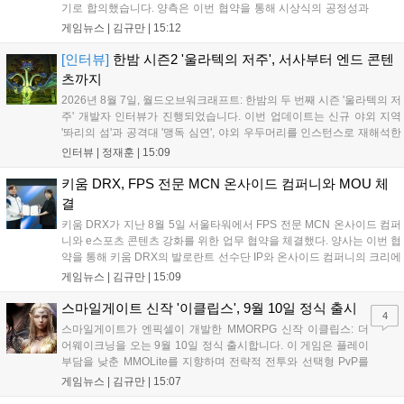
기로 합의했습니다. 양측은 이번 협약을 통해 시상식의 공정성과
전문성을 강화하고 MZ세대를 겨냥한 미디어 영향력을 확대해 e
게임뉴스 |
김규만
|
15:12
스포츠 전 종목을 아우르는 대표 연례 행사로 육성할 계획입니다.
김영만 회장은 10년 만에 재추진되는 이번 시상식이 e스포츠의
[인터뷰]
한밤 시즌2 '울라텍의 저주', 서사부터 엔드 콘텐
성과와 가치를 널리 알리는 권위 있는 행사가 되도록 노력하겠다
츠까지
고 밝혔습니다....
2026년 8월 7일, 월드오브워크래프트: 한밤의 두 번째 시즌 '울라텍의 저
주' 개발자 인터뷰가 진행되었습니다. 이번 업데이트는 신규 야외 지역
'똬리의 섬'과 공격대 '맹독 심연', 야외 우두머리를 인스턴스로 재해석한
'소굴'을 포함합니다. 개발진은 하우징 시스템 개선 및 신화+ 던전 로테이
인터뷰 |
정재훈
|
15:09
션, 공격대 보상 강화 등을 예고하며, 한국 팬들의 열정적인 성원에 감사
를 표했습니다....
키움 DRX, FPS 전문 MCN 온사이드 컴퍼니와 MOU 체
결
키움 DRX가 지난 8월 5일 서울타워에서 FPS 전문 MCN 온사이드 컴퍼
니와 e스포츠 콘텐츠 강화를 위한 업무 협약을 체결했다. 양사는 이번 협
약을 통해 키움 DRX의 발로란트 선수단 IP와 온사이드 컴퍼니의 크리에
이터 네트워크를 결합하여 정규 및 특별 콘텐츠를 공동 기획한다. 또한
게임뉴스 |
김규만
|
15:09
디지털 콘텐츠 제작을 넘어 팬들이 직접 참여하는 오프라인 행사 등 온·
오프라인 연계 프로그램을 순차적으로 선보이며 e스포츠 생태계 확장에
스마일게이트 신작 '이클립스', 9월 10일 정식 출시
4
나설 계획이다....
스마일게이트가 엔픽셀이 개발한 MMORPG 신작 이클립스: 더
어웨이크닝을 오는 9월 10일 정식 출시합니다. 이 게임은 플레이
부담을 낮춘 MMOLite를 지향하며 전략적 전투와 선택형 PvP를
특징으로 합니다. 현재 공식 홈페이지와 앱 마켓에서 사전등록을
게임뉴스 |
김규만
|
15:07
진행 중이며 참여자에게는 초월 소환권 등 다양한 보상을 제공합