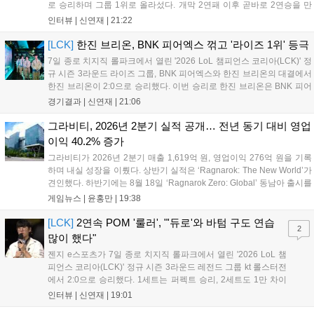
로 승리하며 그룹 1위로 올라섰다. 개막 2연패 이후 곧바로 2연승을 만
들어내면서 이어질 4라운드에 대한 기대감을 올렸다. 다음은 이날 데뷔
인터뷰 |
신연재
|
21:22
첫 POM을 수상한 '남궁' 남궁성훈의 POM 인터뷰 전문이다....
[LCK]
한진 브리온, BNK 피어엑스 꺾고 '라이즈 1위' 등극
7일 종로 치지직 롤파크에서 열린 '2026 LoL 챔피언스 코리아(LCK)' 정
규 시즌 3라운드 라이즈 그룹, BNK 피어엑스와 한진 브리온의 대결에서
한진 브리온이 2:0으로 승리했다. 이번 승리로 한진 브리온은 BNK 피어
엑스를 제치고 라이즈 그룹 1위로 올라섰다. 1세트, 한진 브리온이 '로머'
경기결과 |
신연재
|
21:06
조우진의 로크를 중심으로 게임을 유리하게 풀어갔다. '...
그라비티, 2026년 2분기 실적 공개… 전년 동기 대비 영업
이익 40.2% 증가
그라비티가 2026년 2분기 매출 1,619억 원, 영업이익 276억 원을 기록
하며 내실 성장을 이뤘다. 상반기 실적은 ‘Ragnarok: The New World’가
견인했다. 하반기에는 8월 18일 ‘Ragnarok Zero: Global’ 동남아 출시를
시작으로 9월 3일 ‘달려라 헤베레케 EX’, 9월 22일 ‘갈바테인’ 등 다양한
게임뉴스 |
윤홍만
|
19:38
신작을 선보인다. 4분기에는 ‘쟈레코 아케이드 콜렉션’과 ‘라이트 오디세
이’ 출시가 예정돼 있으며, 2027년에는 ‘Ragnarok 3’ 등 대작을 글로벌
[LCK]
2연속 POM '룰러', "'듀로'와 바텀 구도 연습
2
출시할 계획이다. 그라비티는 조인트벤처 설립과 라그나로크 에코 시스
많이 했다"
템 구축을 통해 신성장 동력을 확보할 방침이다....
젠지 e스포츠가 7일 종로 치지직 롤파크에서 열린 '2026 LoL 챔
피언스 코리아(LCK)' 정규 시즌 3라운드 레전드 그룹 kt 롤스터전
에서 2:0으로 승리했다. 1세트는 퍼펙트 승리, 2세트도 1만 차이
를 벌리며 25분 만에 승리하면서 말 그대로 압도적인 경기력을 선
인터뷰 |
신연재
|
19:01
보였다. '룰러' 박재혁은 1세트 코그모, 2세트 이즈리얼로 맹활약