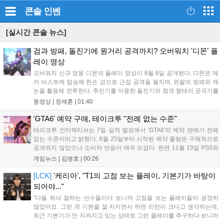
콘솔
인벤
[실시간 콘솔 뉴스]
검과 방패, 돌진기에 원거리 공격까지? 오버워치 '디몬' 플
레이 영상
오버워치 신규 영웅 디몬의 플레이 영상이 8월 8일 공개됐다. 디몬은 메
카 비스트에 탑승해 한손 검으로 근접 공격을 펼치며, 왼팔의 방패와 캐
논을 활용해 전투한다. 추진기를 이용한 돌진기와 참격 형태의 궁극기를
보유했고, 메카 파괴 시 맨몸으로 기관총을 사용하는 특징이 있다. 디몬
동영상 |
정재훈
|
01:40
은 오는 8월 12일 시작되는 시즌4 부산의 영웅들 업데이트를 통해 정식
출시될 예정이다....
'GTA6' 예약 구매, 테이크투 "전례 없는 수준"
테이크투 인터랙티브는 7일 실적 발표에서 'GTA6'의 예약 판매가 전례
없는 수준이라고 밝혔다. 6월 25일부터 시작된 예약 물량은 구체적으로
공개되지 않았으나 소비자 반응이 매우 뜨겁다. 한편 11월 19일 PS5와
Xbox 시리즈 X|S로 정식 출시될 예정이며, 록스타 게임즈는 한국 시각
게임뉴스 |
김병호
|
00:26
28일 오전 4시 넷플릭스를 통해 장편 영상 'Grand Theft Auto VI: An
Extended Look'을 최초 공개할 계획이다....
[LCK]
'케리아', "T1의 고점 보는 플레이, 기본기가 바탕이
되어야..."
"다들 워낙 잘하는 선수들이다 보니까 고점을 보는 플레이들이 굉장히
많았어요. 그런 게 기본을 잘 지키면서 하면 리턴이 크다고 생각하는데,
최근 기본기가 안 지켜지고 있는 상태로 그런 플레이를 추구하다 보니까