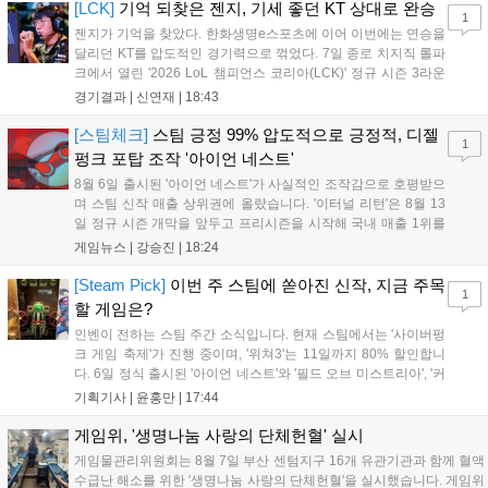
하며 POM에 선정됐...
[LCK]
기억 되찾은 젠지, 기세 좋던 KT 상대로 완승
1
젠지가 기억을 찾았다. 한화생명e스포츠에 이어 이번에는 연승을
달리던 KT를 압도적인 경기력으로 꺾었다. 7일 종로 치지직 롤파
크에서 열린 '2026 LoL 챔피언스 코리아(LCK)' 정규 시즌 3라운
드 레전드 그룹, kt 롤스터와 젠지 e스포츠의 대결에서 젠지가 압
경기결과 |
신연재
|
18:43
승을 거뒀다. 개막주까지만 해도 급격하게 흔들리던 젠지였지만,
기억을 되찾기라도 한 듯 1,...
[스팀체크]
스팀 긍정 99% 압도적으로 긍정적, 디젤
1
펑크 포탑 조작 '아이언 네스트'
8월 6일 출시된 '아이언 네스트'가 사실적인 조작감으로 호평받으
며 스팀 신작 매출 상위권에 올랐습니다. '이터널 리턴'은 8월 13
일 정규 시즌 개막을 앞두고 프리시즌을 시작해 국내 매출 1위를
기록했습니다. 25주년을 맞은 '고스트 리콘' 시리즈는 8월 6일 쇼
게임뉴스 |
강승진
|
18:24
케이스와 함께 대규모 할인을 진행하며 순위가 급상승했고, 신작
'마블 투혼: 파이팅 소울즈'와 레트로 수리 시뮬레이션 '리스토
[Steam Pick]
이번 주 스팀에 쏟아진 신작, 지금 주목
1
리'도 스팀에 정식 출시되었습니다....
할 게임은?
인벤이 전하는 스팀 주간 소식입니다. 현재 스팀에서는 '사이버펑
크 게임 축제'가 진행 중이며, '위쳐3'는 11일까지 80% 할인합니
다. 6일 정식 출시된 '아이언 네스트'와 '필드 오브 미스트리아', '커
세어 코브'가 호평받고 있습니다. 한편, 7일 출시된 '마블 투혼'은
기획기사 |
윤홍만
|
17:44
태그 시스템에 대한 호불호가 갈리며 복합적 평가를 기록 중입니
다. 유비소프트의 '고스트리콘: 와일드랜드'는 7년 만의 대규모 업
게임위, '생명나눔 사랑의 단체헌혈' 실시
데이트 '라스트 라이츠'와 함께 95% 할인 중입니다....
게임물관리위원회는 8월 7일 부산 센텀지구 16개 유관기관과 함께 혈액
수급난 해소를 위한 '생명나눔 사랑의 단체헌혈'을 실시했습니다. 게임위