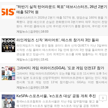
다. 정식 출시를 기념해 사전예약자 50만 명 달성 보상을 포함한 다양한
혜택을 지급하며, 상세 내용은 공식 라운지에서 확인할 수 있다. 이용자
"하반기 실적 턴어라운드 목표" 데브시스터즈, 26년 2분기
는 게임 접속 및 주요 콘텐츠 플레이를 통해 성장을 지원받을 수 있다....
매출 527억 원
데브시스터즈가 2026년 2분기 매출 527억 원, 영업손실 160억 원을 기
록했다. 경영 쇄신으로 손실은 완화됐으며 3분기부터 재무 개선이 전망
된다. 쿠키런 클래식과 신작 쿠키런 키우기가 흥행 중이며, 쿠키런 키우
기는 13일 첫 업데이트를 시작으로 2주 간격의 콘텐츠를 제공한다. 또한
게임뉴스 |
김규만
|
16:03
9월 미국 로블록스 개발자 컨퍼런스에 참여해 IP 생태계를 확장할 계획
이다. 회사는 비용 효율화와 신작 흥행을 통해 하반기 실적 턴어라운드
라인게임즈 신작 '콰이어트', 테스트 참가자 3만 돌파
를 이끌 방침이다....
라인게임즈가 개발 중인 협동 코미디 호러 신작 QUIET가 지난 3일부터
시작된 스팀 플레이 테스트에서 3일 만에 참가자 3만 명을 돌파하며 큰
관심을 받고 있습니다. 오리 외계인이 보스를 피해 탈출하는 이 게임은
최대 4인 협동을 지원하며, 소음 관리와 물리 법칙을 활용한 전략적 플레
게임뉴스 |
김규만
|
15:41
이가 핵심입니다. 라인게임즈는 수집된 이용자 피드백을 반영해 게임성
을 개선 중이며, 상세 정보는 스팀 페이지에서 확인 가능합니다....
그라비티 게임 어라이즈(GGA), '도쿄 게임 던전13' 참가
그라비티 게임 어라이즈(GGA)가 오는 8월 8일 오전 11시부터 오후 5시
까지 일본 도쿄도립 산업무역센터 하마마쓰초관에서 열리는 인디 게임
전시회 ‘도쿄 게임 던전 13’에 참가합니다. GGA는 이번 행사에서
‘JALECO ARCADE COLLECTION’ 시리즈의 미공개 작품 12종을 최초
게임뉴스 |
김규만
|
15:38
공개하며, ‘다함께 쿠키요미. 월드 한국 Ver.’ 등 다양한 인디 게임을 선보
입니다. 시연 참여 관람객에게는 선착순으로 특별 굿즈를 증정하며, 인
KeSPA-스포츠서울, 'e스포츠 대상' 공동 개최 추진
1
디 게임 생태계 활성화와 신규 타이틀 반응 확인을 목표로 합니다....
한국e스포츠협회와 스포츠서울은 지난 6일 업무협약을 맺고 올
해 대한민국 e스포츠 발전을 위한 ‘e스포츠 대상’을 공동 개최하