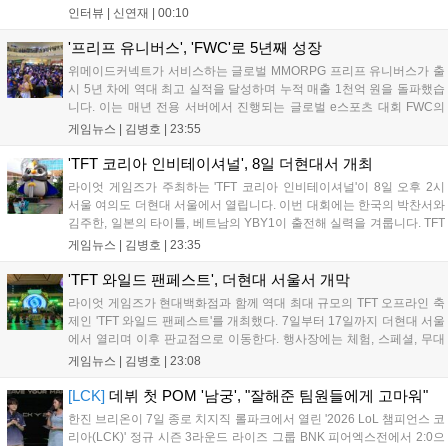
팀적으로 안 좋은 사고가 계속 많이 났던 것 같습니다." T1은 6일 서울 종
인터뷰 |
신연재
|
00:10
로구 치지직 롤파크에서 열린 '2026 LoL 챔피언스 코리아(LCK)'...
'프리프 유니버스', 'FWC'로 5년째 성장
위메이드커넥트가 서비스하는 글로벌 MMORPG 프리프 유니버스가 출
시 5년 차에 역대 최고 실적을 달성하며 누적 매출 1천억 원을 돌파했습
니다. 이는 매년 전용 서버에서 진행되는 글로벌 e스포츠 대회 FWC의
영향이 큽니다. FWC는 이용자가 동일한 조건에서 시즌을 함께 즐기는
게임뉴스 |
김병호
|
23:55
구조로, 올해 4월 시작된 FWC 2026은 전년 대비 매출과 이용자 지표가
대폭 상승하는 성과를 냈습니다. 오는 10월 필리핀 마닐라에서 총상금
'TFT 코리아 인비테이셔널', 8일 더현대서 개최
11만 달러 규모의 제4회 FWC 그랜드 파이널이 개최될 예정이며, 위메
라이엇 게임즈가 주최하는 'TFT 코리아 인비테이셔널'이 8일 오후 2시
이드커넥트는 이를 통해 커뮤니티 중심의 장기 성장 모델을 지속할 방침
서울 여의도 더현대 서울에서 열립니다. 이번 대회에는 한국의 박찬서와
입니다....
김주한, 일본의 타이틀, 베트남의 YBY1이 출전해 실력을 겨룹니다. TFT
는 소속팀 없이 개인 자격으로 참가하는 독특한 대회 구조를 가지며, 누
게임뉴스 |
김병호
|
23:35
구나 참여 가능한 '소파에서 왕관까지'라는 철학을 실천하고 있습니다.
17일까지 이어지는 이번 행사는 신규 세트 체험과 공연 등 다양한 즐길
'TFT 와일드 팬페스트', 더현대 서울서 개막
거리를 제공하며, 이후 현대백화점 판교점에서도 행사가 이어질 예정입
라이엇 게임즈가 현대백화점과 함께 역대 최대 규모의 TFT 오프라인 축
니다. 연말에는 라스베이거스 오픈이 개최됩니다....
제인 'TFT 와일드 팬페스트'를 개최했다. 7일부터 17일까지 더현대 서울
에서 열리며 이후 판교점으로 이동한다. 행사장에는 체험, 스페셜, 무대
존이 마련됐으며 8일 오후 2시 인비테이셔널, 15일 오후 2시 스트리머
게임뉴스 |
김병호
|
23:08
매치, 17일 오후 7시 30분 QWER 공연 등 다채로운 일정이 준비되어 있
다. 사전 예약은 조기 마감될 만큼 큰 인기를 끌고 있다....
[LCK]
데뷔 첫 POM '남궁', "잘해준 팀원들에게 고마워"
한진 브리온이 7일 종로 치지직 롤파크에서 열린 '2026 LoL 챔피언스 코
리아(LCK)' 정규 시즌 3라운드 라이즈 그룹 BNK 피어엑스전에서 2:0으