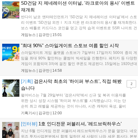
니다. 또한 카카오톡 채널 추가 시 주차별 스페셜 쿠폰과 한정 스
SD건담 지 제네레이션 이터널, '라크로아의 용사' 이벤트
킨, 경품 이벤트 등 풍성한 혜택을 마련해 이용자들의 기대를 모
재개최
으고 있습니다....
반다이 남코 엔터테인먼트가 ‘SD건담 지 제네레이션 이터널’에서 스토
리 이벤트 ‘SD건담 외전Ⅰ 지크 지온 편 라크로아의 용사’를 재개최한다.
보스 배틀로 카드다스 코인을 얻고 강적 습격 이벤트로 SSR 나이트 건
담을 획득할 수 있다. 로그인 보너스로 최대 다이아 3,000개를 지급하며,
게임뉴스 |
김규만
|
15:01
8월 31일까지 실물대 유니콘 건담 입상 피날레를 기념해 SSR 유닛을 전
원 증정한다. 또한 9월 30일까지 공식 유튜브에서 특별 프로그램을 시청
"최대 90%" 스마일게이트 스토브 여름 할인 시작
할 수 있다....
스마일게이트 게임 플랫폼 스토브가 7일부터 17일까지 500여 종의 게
임을 최대 90% 할인하는 쿨썸머 빅세일을 진행한다. 페치카 등 다양한
게임이 포함되며 3차에 걸친 할인 쿠폰도 제공된다. 15일에는 1920년대
경성 배경의 신작 그날의 신문이 출시되며, 15일부터 17일까지는 국내
게임뉴스 |
김규만
|
14:58
개발사 게임을 위한 시크릿 쿠폰도 추가 발행될 예정이다. 자세한 내용
은 공식 페이지에서 확인 가능하다....
[기획]
검은사막 최초의 '하이퍼 부스트', 직접 해봤
2
습니다
펄어비스는 7월 29일부터 '검은사막'에서 신규 및 복귀 이용자를
위한 상시 성장 시스템 '하이퍼 부스트'를 시작했습니다. 이는 단
순히 최고 레벨을 제공하는 것이 아니라, 시즌 캐릭터 육성, 올비
아 아카데미 수료, 아침의 나라 설화 진행 등 4단계 과정을 통해
기획기사 |
김규만
|
12:00
게임에 적응하며 공방합 750을 목표로 성장하는 구조입니다. 이
용자는 과제를 완수하며 동(V) 투발라 장비와 검은별 무기, 카라
[인터뷰]
1호 인디전문 퍼블리셔, '레드브릭하우스'
자드 장신구 등을 획득해 주요 콘텐츠에 진입할 수 있습니다....
지난 6월 인디게임 전문 퍼블리셔 레드브릭하우스가 문을 열었다. 네오
위즈 투자사업본부에서 함께 일하던 세 사람이 나와 세운 회사다. 본부