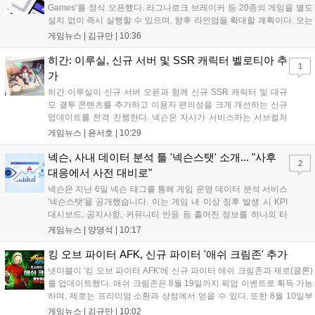
Games’를 정식 오픈했다. 라그나로크 브레이커 등 20종의 게임을 별도
설치 없이 즉시 실행할 수 있으며, 향후 라인업을 확대할 계획이다. 오는
11일부터는 게임 실행 시 할인 쿠폰을 지급하는 오픈 기념 이벤트도 진
게임뉴스 |
김규만
|
10:36
행된다. 이번 서비스는 누구나 AI를 활용해 게임을 제작하고 유통할 수
있는 환경을 조성해 창작자와 이용자 모두에게 새로운 경험을 제공할 것
히간: 이루실, 신규 서버 및 SSR 캐릭터 벨로티아 추
1
으로 기대된다....
가
히간 이루실이 신규 서버 오픈과 함께 신규 SSR 캐릭터 및 대규
모 결투 콘텐츠를 추가하고 이용자 편의성을 크게 개선하는 신규
업데이트를 전격 진행한다. 넥슨은 자사가 서비스하는 서브컬처
게임 히간 이루실에 신규 서버 'world3'을 개설하고 신규 캐릭터
게임뉴스 |
윤서호
|
10:29
및 이벤트 스토리를 포함한 대규모 콘텐츠 업데이트를 적용했다.
이번 업데이트를 통해 어둠 속 서큐버스...
넥슨, 사내 데이터 분석 툴 '넥슨스탯' 소개... "사후
2
대응에서 사전 대비로"
넥슨은 지난 6일 넥슨 태그를 통해 게임 운영 데이터 분석 서비스
'넥슨스탯'을 공개했습니다. 이는 게임 내 이상 징후 발생 시 KPI
대시보드, 공지사항, 커뮤니티 반응 등 흩어진 정보를 하나의 타
임라인에 연결해 원인을 빠르게 파악하도록 돕는 관제 허브입니
게임뉴스 |
양영석
|
10:17
다. 현재 25개 이상의 프로젝트에 도입된 이 서비스는 사후 대응
중심의 운영 방식을 사전 대비 체계로 전환하며 데이터 기반의 효
킹 오브 파이터 AFK, 신규 파이터 '애쉬 크림존' 추가
율적인 의사결정을 지원하고 있습니다....
넷마블이 '킹 오브 파이터 AFK'에 신규 파이터 애쉬 크림존과 제로(클론)
를 업데이트했다. 애쉬 크림존은 8월 19일까지 픽업 이벤트로 획득 가능
하며, 제로는 프리미엄 소환과 상점에서 얻을 수 있다. 또한 8월 10일부
터 14일까지 럭키 엘피 이벤트로 론을, 13일부터 26일까지 트로피칼 아
게임뉴스 |
김규만
|
10:02