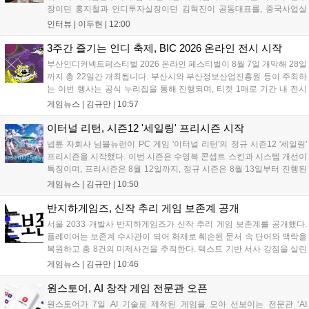
장이던 홍지철과 인디투자실장이던 김혁진이 공동대표를, 중국사업실
장이던 이민정이 이사를 맡았다. 출범 한 달여 만에 위메이드맥스의 전
인터뷰 |
이두현
|
12:00
략적 투자와 카카오벤처스 등 5개 벤처캐피털의 재무적 투자가 연달아
들어왔다. 서비스 중인...
3주간 즐기는 인디 축제, BIC 2026 온라인 전시 시작
부산인디커넥트페스티벌 2026 온라인 페스티벌이 8월 7일 개막해 28일
까지 총 22일간 개최됩니다. 부산시와 부산정보산업진흥원 등이 주최하
는 이번 행사는 공식 누리집을 통해 진행되며, 티켓 1매로 기간 내 전시
작을 제한 없이 체험할 수 있습니다. 일반 및 루키 부문 등 다양한 인디게
게임뉴스 |
김규만
|
10:57
임을 선보이며 개발자와의 소통 기능도 제공합니다. 장소 제약 없이 전
세계 누구나 참여 가능한 이번 행사는 역대 최대 규모로 열려 인디게임
이터널 리턴, 시즌12 '세일링' 프리시즌 시작
생태계 확장에 기여할 전망입니다....
넵튠 자회사 님블뉴런이 PC 게임 '이터널 리턴'의 정규 시즌12 '세일링'
프리시즌을 시작했다. 이번 시즌은 수영복 콘셉트 스킨과 시스템 개선이
특징이며, 프리시즌은 8월 12일까지, 정규 시즌은 8월 13일부터 진행된
다. 실험체 관찰일지 추가와 후반부 전략 강화를 위한 다중 크로노 스피
게임뉴스 |
김규만
|
10:50
어 도입 등 다양한 업데이트와 풍성한 이벤트가 마련되어 이용자들의 기
대를 모으고 있다....
반지하게임즈, 신작 추리 게임 보존계 공개
서울 2033 개발사 반지하게임즈가 신작 추리 게임 보존계를 공개했다.
플레이어는 보존계 수사관이 되어 화재로 훼손된 문서 속 단어와 맥락을
복원하고 총 8건의 미제사건을 추적한다. 텍스트 기반 서사 강점을 살린
이번 게임은 정보 조합과 사건 재구성이 핵심이며, 현재 스팀 상점 페이
게임뉴스 |
김규만
|
10:46
지가 공개되었다. 반지하게임즈는 2027년 상반기 정식 출시를 목표로
개발에 박차를 가하고 있다....
원스토어, AI 창작 게임 전문관 오픈
원스토어가 7일 AI 기술로 제작된 게임을 모아 선보이는 전문관 ‘AI