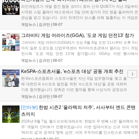
를 이끌 방침이다....
라인게임즈가 개발 중인 협동 코미디 호러 신작 QUIET가 지난 3일부터
시작된 스팀 플레이 테스트에서 3일 만에 참가자 3만 명을 돌파하며 큰
관심을 받고 있습니다. 오리 외계인이 보스를 피해 탈출하는 이 게임은
최대 4인 협동을 지원하며, 소음 관리와 물리 법칙을 활용한 전략적 플레
게임뉴스 |
김규만
|
08-07
이가 핵심입니다. 라인게임즈는 수집된 이용자 피드백을 반영해 게임성
을 개선 중이며, 상세 정보는 스팀 페이지에서 확인 가능합니다....
그라비티 게임 어라이즈(GGA), '도쿄 게임 던전13' 참가
그라비티 게임 어라이즈(GGA)가 오는 8월 8일 오전 11시부터 오후 5시
까지 일본 도쿄도립 산업무역센터 하마마쓰초관에서 열리는 인디 게임
전시회 ‘도쿄 게임 던전 13’에 참가합니다. GGA는 이번 행사에서
‘JALECO ARCADE COLLECTION’ 시리즈의 미공개 작품 12종을 최초
게임뉴스 |
김규만
|
08-07
공개하며, ‘다함께 쿠키요미. 월드 한국 Ver.’ 등 다양한 인디 게임을 선보
입니다. 시연 참여 관람객에게는 선착순으로 특별 굿즈를 증정하며, 인
KeSPA-스포츠서울, 'e스포츠 대상' 공동 개최 추진
1
디 게임 생태계 활성화와 신규 타이틀 반응 확인을 목표로 합니다....
한국e스포츠협회와 스포츠서울은 지난 6일 업무협약을 맺고 올
해 대한민국 e스포츠 발전을 위한 ‘e스포츠 대상’을 공동 개최하
기로 합의했습니다. 양측은 이번 협약을 통해 시상식의 공정성과
전문성을 강화하고 MZ세대를 겨냥한 미디어 영향력을 확대해 e
게임뉴스 |
김규만
|
08-07
스포츠 전 종목을 아우르는 대표 연례 행사로 육성할 계획입니다.
김영만 회장은 10년 만에 재추진되는 이번 시상식이 e스포츠의
[인터뷰]
한밤 시즌2 '울라텍의 저주', 서사부터 엔드 콘텐
성과와 가치를 널리 알리는 권위 있는 행사가 되도록 노력하겠다
츠까지
고 밝혔습니다....
2026년 8월 7일, 월드오브워크래프트: 한밤의 두 번째 시즌 '울라텍의 저
주' 개발자 인터뷰가 진행되었습니다. 이번 업데이트는 신규 야외 지역
'똬리의 섬'과 공격대 '맹독 심연', 야외 우두머리를 인스턴스로 재해석한
'소굴'을 포함합니다. 개발진은 하우징 시스템 개선 및 신화+ 던전 로테이