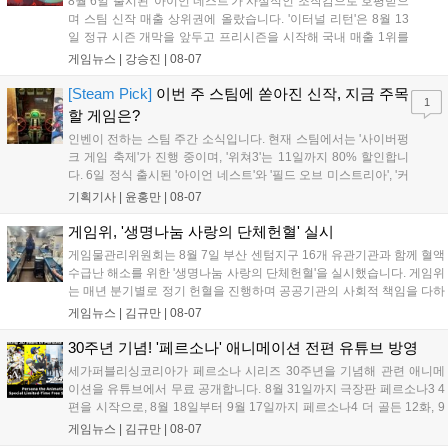
8월 6일 출시된 '아이언 네스트'가 사실적인 조작감으로 호평받으
며 스팀 신작 매출 상위권에 올랐습니다. '이터널 리턴'은 8월 13
일 정규 시즌 개막을 앞두고 프리시즌을 시작해 국내 매출 1위를
기록했습니다. 25주년을 맞은 '고스트 리콘' 시리즈는 8월 6일 쇼
게임뉴스 |
강승진
|
08-07
케이스와 함께 대규모 할인을 진행하며 순위가 급상승했고, 신작
'마블 투혼: 파이팅 소울즈'와 레트로 수리 시뮬레이션 '리스토
[Steam Pick]
이번 주 스팀에 쏟아진 신작, 지금 주목
1
리'도 스팀에 정식 출시되었습니다....
할 게임은?
인벤이 전하는 스팀 주간 소식입니다. 현재 스팀에서는 '사이버펑
크 게임 축제'가 진행 중이며, '위쳐3'는 11일까지 80% 할인합니
다. 6일 정식 출시된 '아이언 네스트'와 '필드 오브 미스트리아', '커
세어 코브'가 호평받고 있습니다. 한편, 7일 출시된 '마블 투혼'은
기획기사 |
윤홍만
|
08-07
태그 시스템에 대한 호불호가 갈리며 복합적 평가를 기록 중입니
다. 유비소프트의 '고스트리콘: 와일드랜드'는 7년 만의 대규모 업
게임위, '생명나눔 사랑의 단체헌혈' 실시
데이트 '라스트 라이츠'와 함께 95% 할인 중입니다....
게임물관리위원회는 8월 7일 부산 센텀지구 16개 유관기관과 함께 혈액
수급난 해소를 위한 '생명나눔 사랑의 단체헌혈'을 실시했습니다. 게임위
는 매년 분기별로 정기 헌혈을 진행하며 공공기관의 사회적 책임을 다하
고 있으며, 이번 행사에는 영화진흥위원회 등 14개 기관 임직원이 동참
게임뉴스 |
김규만
|
08-07
해 생명 나눔을 실천했습니다. 서태건 위원장은 이웃의 생명을 지키는
따뜻한 실천에 참여한 모든 임직원에게 감사의 뜻을 전하며 헌혈 문화
30주년 기념! '페르소나' 애니메이션 전편 유튜브 방영
확산에 앞장섰습니다....
세가퍼블리싱코리아가 페르소나 시리즈 30주년을 기념해 관련 애니메
이션을 유튜브에서 무료 공개합니다. 8월 31일까지 극장판 페르소나3 4
편을 시작으로, 8월 18일부터 9월 17일까지 페르소나4 더 골든 12화, 9
월 15일부터 10월 14일까지 페르소나5 시리즈가 순차 공개됩니다. 또한
게임뉴스 |
김규만
|
08-07
8월 16일까지 SNS를 통해 축하 메시지를 모집하며, 선정된 내용은 기념