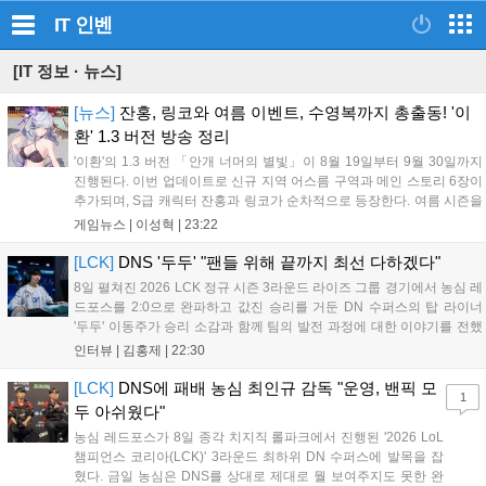
IT
인벤
[IT 정보 · 뉴스]
[뉴스]
잔홍, 링코와 여름 이벤트, 수영복까지 총출동! '이
환' 1.3 버전 방송 정리
'이환'의 1.3 버전 「안개 너머의 별빛」이 8월 19일부터 9월 30일까지
진행된다. 이번 업데이트로 신규 지역 어스름 구역과 메인 스토리 6장이
추가되며, S급 캐릭터 잔홍과 링코가 순차적으로 등장한다. 여름 시즌을
맞아 비치발리볼, 수상 오토바이 등 다채로운 이벤트가 열리고, 캐릭터
게임뉴스 |
이성혁
|
23:22
렌더링 개선 및 랜덤 코스튬 등 편의성도 강화된다. 8월 11일까지 사용
가능한 교환 코드 3종이 제공되며, 상세 일정은 공식 채널을 통해 확인할
[LCK]
DNS '두두' "팬들 위해 끝까지 최선 다하겠다"
수 있다....
8일 펼쳐진 2026 LCK 정규 시즌 3라운드 라이즈 그룹 경기에서 농심 레
드포스를 2:0으로 완파하고 값진 승리를 거둔 DN 수퍼스의 탑 라이너
'두두' 이동주가 승리 소감과 함께 팀의 발전 과정에 대한 이야기를 전했
다. 먼저 오랜만의 2:0 완승에 대해 '두두'는 "진짜 오랜만에 거둔 2:0 승
인터뷰 |
김홍제
|
22:30
리라 기쁘다. 특히 불리했던 1세트를 역전승으로 이끌어내...
[LCK]
DNS에 패배 농심 최인규 감독 "운영, 밴픽 모
1
두 아쉬웠다"
농심 레드포스가 8일 종각 치지직 롤파크에서 진행된 '2026 LoL
챔피언스 코리아(LCK)' 3라운드 최하위 DN 수퍼스에 발목을 잡
혔다. 금일 농심은 DNS를 상대로 제대로 뭘 보여주지도 못한 완