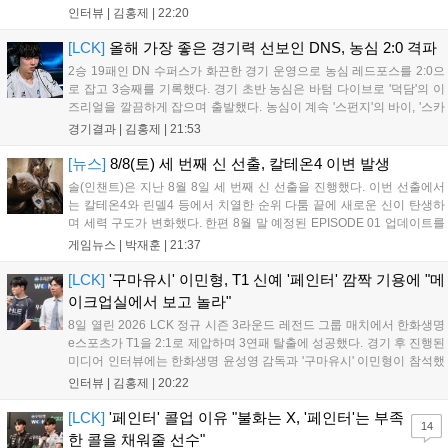
패를 당하고 말았다. 이하 농심 레드포스 최인규 감독과 '리헨즈'
인터뷰 |
김홍제
|
22:20
손시우의 인터뷰 전문이다. Q. 금일 DNS에 0:2로 패배했는데? 최
인규 감독 : 모든 경...
[LCK]
올해 가장 좋은 경기력 선보인 DNS, 농심 2:0 격파
2승 19패인 DN 수퍼스가 화끈한 경기 운영으로 농심 레드포스를 2:0으
로 잡고 3승째를 기록했다. 경기 초반 농심은 바텀 다이브로 '덕담'의 이
즈리얼을 깔끔하게 잡으며 출발했다. 농심이 계속 '스펀지'의 바이, '스카
웃'의 신드라가 맹활약하며 초반부터 잡은 주도권을 계속 잘 굴렸다.
경기결과 |
김홍제
|
21:53
DNS는 불리하지만 골드 차이는 크게 벌어지지 않으며 잘 따라가고 있
었...
[뉴스]
8/8(토) 세 번째 신 선출, 칼테온4 이변 발생
솔(인챈트)은 지난 8월 8일 세 번째 신 선출을 진행했다. 이번 선출에서
는 칼테온4와 린델4 등에서 치열한 순위 다툼 끝에 새로운 신이 탄생하
며 세력 구도가 변화했다. 한편 8월 말 예정된 EPISODE 01 업데이트를
통해 월드 콘텐츠가 추가될 예정이며, 이를 통해 추후 주신 및 절대신에
게임뉴스 |
박재훈
|
21:37
대한 정보가 공개될 것으로 기대된다. 서버별 입지 확보를 위한 경쟁은
더욱 가속화될 전망이다....
[LCK]
'구마유시' 이민형, T1 신예 '페인터' 깜짝 기용에 "메
이크업실에서 보고 놀라"
8일 열린 2026 LCK 정규 시즌 3라운드 레전드 그룹 매치에서 한화생명
e스포츠가 T1을 2:1로 제압하며 3연패 탈출에 성공했다. 경기 후 진행된
미디어 인터뷰에는 한화생명 윤성영 감독과 '구마유시' 이민형이 참석했
다. 먼저 승리 소감에 대해 윤성영 감독은 "오랜만에 승리해 기분이 좋고,
인터뷰 |
김홍제
|
20:22
남은 경기도 잘 준비하겠다"고 밝혔으며, '구마유시' 역시 "3...
[LCK]
'페인터' 콜업 이유 "불화는 X, '페인터'는 부족
14
한 콜을 채워줄 선수"