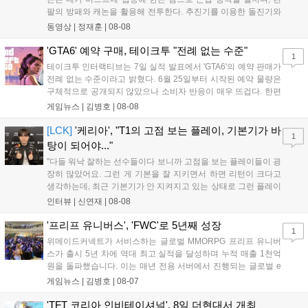
팔의 방패와 캐논을 활용해 전투한다. 추진기를 이용한 돌진기와
참격 형태의 궁극기를 보유했고, 메카 파괴 시 맨몸으로 기관총을
동영상 |
정재훈
|
08-08
사용하는 특징이 있다. 디몬은 오는 8월 12일 시작되는 시즌4 부
산의 영웅들 업데이트를 통해 정식 출시될 예정이다....
'GTA6' 예약 구매, 테이크투 "전례 없는 수준"
1
테이크투 인터랙티브는 7일 실적 발표에서 'GTA6'의 예약 판매가
전례 없는 수준이라고 밝혔다. 6월 25일부터 시작된 예약 물량은
구체적으로 공개되지 않았으나 소비자 반응이 매우 뜨겁다. 한편
11월 19일 PS5와 Xbox 시리즈 X|S로 정식 출시될 예정이며, 록
게임뉴스 |
김병호
|
08-08
스타 게임즈는 한국 시각 28일 오전 4시 넷플릭스를 통해 장편 영
상 'Grand Theft Auto VI: An Extended Look'을 최초 공개할 계획
[LCK]
'케리아', "T1의 고점 보는 플레이, 기본기가 바
1
이다....
탕이 되어야..."
"다들 워낙 잘하는 선수들이다 보니까 고점을 보는 플레이들이 굉
장히 많았어요. 그런 게 기본을 잘 지키면서 하면 리턴이 크다고
생각하는데, 최근 기본기가 안 지켜지고 있는 상태로 그런 플레이
를 추구하다 보니까 팀적으로 안 좋은 사고가 계속 많이 났던 것
인터뷰 |
신연재
|
08-08
같습니다." T1은 6일 서울 종로구 치지직 롤파크에서 열린 '2026
LoL 챔피언스 코리아(LCK)'...
'프리프 유니버스', 'FWC'로 5년째 성장
1
위메이드커넥트가 서비스하는 글로벌 MMORPG 프리프 유니버
스가 출시 5년 차에 역대 최고 실적을 달성하며 누적 매출 1천억
원을 돌파했습니다. 이는 매년 전용 서버에서 진행되는 글로벌 e
스포츠 대회 FWC의 영향이 큽니다. FWC는 이용자가 동일한 조
게임뉴스 |
김병호
|
08-07
건에서 시즌을 함께 즐기는 구조로, 올해 4월 시작된 FWC 2026
은 전년 대비 매출과 이용자 지표가 대폭 상승하는 성과를 냈습니
'TFT 코리아 인비테이셔널', 8일 더현대서 개최