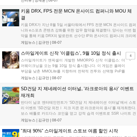
인터뷰 |
정재훈
|
08-07
션, 공격대 보상 강화 등을 예고하며, 한국 팬들의 열정적인 성원에 감사
를 표했습니다....
키움 DRX, FPS 전문 MCN 온사이드 컴퍼니와 MOU 체
결
키움 DRX가 지난 8월 5일 서울타워에서 FPS 전문 MCN 온사이드 컴퍼
니와 e스포츠 콘텐츠 강화를 위한 업무 협약을 체결했다. 양사는 이번 협
약을 통해 키움 DRX의 발로란트 선수단 IP와 온사이드 컴퍼니의 크리에
이터 네트워크를 결합하여 정규 및 특별 콘텐츠를 공동 기획한다. 또한
게임뉴스 |
김규만
|
08-07
디지털 콘텐츠 제작을 넘어 팬들이 직접 참여하는 오프라인 행사 등 온·
오프라인 연계 프로그램을 순차적으로 선보이며 e스포츠 생태계 확장에
스마일게이트 신작 '이클립스', 9월 10일 정식 출시
4
나설 계획이다....
스마일게이트가 엔픽셀이 개발한 MMORPG 신작 이클립스: 더
어웨이크닝을 오는 9월 10일 정식 출시합니다. 이 게임은 플레이
부담을 낮춘 MMOLite를 지향하며 전략적 전투와 선택형 PvP를
특징으로 합니다. 현재 공식 홈페이지와 앱 마켓에서 사전등록을
게임뉴스 |
김규만
|
08-07
진행 중이며 참여자에게는 초월 소환권 등 다양한 보상을 제공합
니다. 또한 카카오톡 채널 추가 시 주차별 스페셜 쿠폰과 한정 스
SD건담 지 제네레이션 이터널, '라크로아의 용사' 이벤트
킨, 경품 이벤트 등 풍성한 혜택을 마련해 이용자들의 기대를 모
재개최
으고 있습니다....
반다이 남코 엔터테인먼트가 ‘SD건담 지 제네레이션 이터널’에서 스토
리 이벤트 ‘SD건담 외전Ⅰ 지크 지온 편 라크로아의 용사’를 재개최한다.
보스 배틀로 카드다스 코인을 얻고 강적 습격 이벤트로 SSR 나이트 건
담을 획득할 수 있다. 로그인 보너스로 최대 다이아 3,000개를 지급하며,
게임뉴스 |
김규만
|
08-07
8월 31일까지 실물대 유니콘 건담 입상 피날레를 기념해 SSR 유닛을 전
원 증정한다. 또한 9월 30일까지 공식 유튜브에서 특별 프로그램을 시청
"최대 90%" 스마일게이트 스토브 여름 할인 시작
할 수 있다....