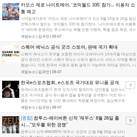
영상 및 대형 전광판에 소개될 예정입니다....
카오스 제로 나이트메어, '코믹월드 335' 참가... 이용자 소
통 예고
스마일게이트의 ‘카오스 제로 나이트메어’가 오는 8월 15일과 16일 일산
킨텍스에서 열리는 ‘코믹월드 335’에 참가한다. ‘나이트메어호의 여름휴
가’ 테마로 운영되는 부스에서는 레벨 인증 이벤트, 특별 음료 제공, 코스
프레 모델 포토존 등 다채로운 행사가 진행된다. 유명 코스어 7인이 캐릭
게임뉴스 |
김규만
|
08-07
터로 변신해 이용자를 맞이하며, SNS 인증 시 추가 굿즈도 증정한다. 자
세한 정보는 공식 커뮤니티에서 확인 가능하다....
스퀘어 에닉스 공식 굿즈 스토어, 판매 국가 확대
스퀘어 에닉스가 한국을 포함한 아시아·오세아니아 10개국을 대상으로
공식 온라인 스토어 스퀘어 에닉스 스토어 플러스의 서비스 지역을 확대
했습니다. 이제 한국어 지원과 원화 결제가 가능하며 파이널 판타지, 니
어 등 주요 게임의 피규어, 굿즈를 구매할 수 있습니다. 신상품이 순차적
게임뉴스 |
김규만
|
08-07
으로 추가될 예정이며 이용자는 사이트에서 국가를 한국으로 설정해 이
용 가능합니다....
한국e스포츠협회, e스포츠 국가대표 유니폼 공개
2
한국e스포츠협회가 한국 도자기의 절제미와 강인함을 담은 e스
포츠 국가대표 공식 유니폼과 캡슐 컬렉션을 공개했다. 이번 유니
폼은 아시안게임 및 사전 행사에서 착용될 예정이며, 일상복으로
구성된 컬렉션은 오는 8월 28일부터 골스튜디오 공식 홈페이지
게임뉴스 |
김규만
|
08-07
와 무신사, 오프라인 매장에서 판매된다. 다만 아시안게임 결선에
서는 대회 규정에 따라 별도의 유니폼을 착용할 계획이다....
[종합]
컴투스-에이버튼 신작 '제우스' 8월 26일 출
8
시…"모두를 위한 경쟁"
컴투스가 신작 MMORPG '제우스: 오만의 신'을 8월 26일 낮 12시