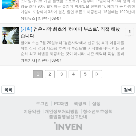
스마일게이트 게임 플랫폼 스토브가 7일부터 17일까지 500여 종의 게
임을 최대 90% 할인하는 쿨썸머 빅세일을 진행한다. 페치카 등 다양한
게임이 포함되며 3차에 걸친 할인 쿠폰도 제공된다. 15일에는 1920년대
경성 배경의 신작 그날의 신문이 출시되며, 15일부터 17일까지는 국내
게임뉴스 |
김규만
|
08-07
개발사 게임을 위한 시크릿 쿠폰도 추가 발행될 예정이다. 자세한 내용
은 공식 페이지에서 확인 가능하다....
[기획]
검은사막 최초의 '하이퍼 부스트', 직접 해봤
5
습니다
펄어비스는 7월 29일부터 '검은사막'에서 신규 및 복귀 이용자를
위한 상시 성장 시스템 '하이퍼 부스트'를 시작했습니다. 이는 단
순히 최고 레벨을 제공하는 것이 아니라, 시즌 캐릭터 육성, 올비
아 아카데미 수료, 아침의 나라 설화 진행 등 4단계 과정을 통해
기획기사 |
김규만
|
08-07
게임에 적응하며 공방합 750을 목표로 성장하는 구조입니다. 이
용자는 과제를 완수하며 동(V) 투발라 장비와 검은별 무기, 카라
1
2
3
4
5
▷
자드 장신구 등을 획득해 주요 콘텐츠에 진입할 수 있습니다....
목록
검색
로그인
PC화면
퀵링크
설정
청소년보호정책
이용약관
개인정보처리방침
불법촬영물신고안내
(주)
인