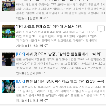
다. 오는 10월 필리핀 마닐라에서 총상금 11만 달러 규모의 제4회
라이엇 게임즈가 주최하는 'TFT 코리아 인비테이셔널'이 8일 오후 2시
FWC 그랜드 파이널이 개최될 예정이며, 위메이드커넥트는 이를
서울 여의도 더현대 서울에서 열립니다. 이번 대회에는 한국의 박찬서와
통해 커뮤니티 중심의 장기 성장 모델을 지속할 방침입니다....
김주한, 일본의 타이틀, 베트남의 YBY1이 출전해 실력을 겨룹니다. TFT
는 소속팀 없이 개인 자격으로 참가하는 독특한 대회 구조를 가지며, 누
게임뉴스 |
김병호
|
08-07
구나 참여 가능한 '소파에서 왕관까지'라는 철학을 실천하고 있습니다.
17일까지 이어지는 이번 행사는 신규 세트 체험과 공연 등 다양한 즐길
'TFT 와일드 팬페스트', 더현대 서울서 개막
1
거리를 제공하며, 이후 현대백화점 판교점에서도 행사가 이어질 예정입
라이엇 게임즈가 현대백화점과 함께 역대 최대 규모의 TFT 오프
니다. 연말에는 라스베이거스 오픈이 개최됩니다....
라인 축제인 'TFT 와일드 팬페스트'를 개최했다. 7일부터 17일까
지 더현대 서울에서 열리며 이후 판교점으로 이동한다. 행사장에
는 체험, 스페셜, 무대 존이 마련됐으며 8일 오후 2시 인비테이셔
게임뉴스 |
김병호
|
08-07
널, 15일 오후 2시 스트리머 매치, 17일 오후 7시 30분 QWER 공
연 등 다채로운 일정이 준비되어 있다. 사전 예약은 조기 마감될
[LCK]
데뷔 첫 POM '남궁', "잘해준 팀원들에게 고마워"
만큼 큰 인기를 끌고 있다....
한진 브리온이 7일 종로 치지직 롤파크에서 열린 '2026 LoL 챔피언스 코
리아(LCK)' 정규 시즌 3라운드 라이즈 그룹 BNK 피어엑스전에서 2:0으
로 승리하며 그룹 1위로 올라섰다. 개막 2연패 이후 곧바로 2연승을 만
들어내면서 이어질 4라운드에 대한 기대감을 올렸다. 다음은 이날 데뷔
인터뷰 |
신연재
|
08-07
첫 POM을 수상한 '남궁' 남궁성훈의 POM 인터뷰 전문이다....
[LCK]
한진 브리온, BNK 피어엑스 꺾고 '라이즈 1위' 등극
7일 종로 치지직 롤파크에서 열린 '2026 LoL 챔피언스 코리아(LCK)' 정
규 시즌 3라운드 라이즈 그룹, BNK 피어엑스와 한진 브리온의 대결에서
한진 브리온이 2:0으로 승리했다. 이번 승리로 한진 브리온은 BNK 피어
엑스를 제치고 라이즈 그룹 1위로 올라섰다. 1세트, 한진 브리온이 '로머'
경기결과 |
신연재
|
08-07
조우진의 로크를 중심으로 게임을 유리하게 풀어갔다. '...