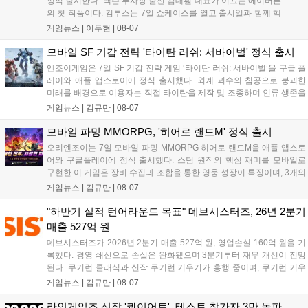
정식 출시한다. 넥슨 부사장 출신 김대훤 대표가 이끄는 에이버튼
의 첫 작품이다. 컴투스는 7일 쇼케이스를 열고 출시일과 함께 핵
심 콘텐츠, 유료화 정책, 운영 방향을 공개했다. 캐릭터명 선점은
게임뉴스 |
이두현
|
08-07
8월 13일 오후 8시 시작한다. '제우스: 오만의 신'은 최고신 제우스
의 오만으로 균열이...
모바일 SF 기갑 전략 '타이탄 러쉬: 서바이벌' 정식 출시
엔조이게임은 7일 SF 기갑 전략 게임 ‘타이탄 러쉬: 서바이벌’을 구글 플
레이와 애플 앱스토어에 정식 출시했다. 외계 괴수의 침공으로 붕괴한
미래를 배경으로 이용자는 직접 타이탄을 제작 및 조종하며 인류 생존을
위한 전투를 펼친다. 지휘관 모집, 피난처 운영, 연맹 협동 콘텐츠가 특징
게임뉴스 |
김규만
|
08-07
이며 출시를 기념해 접속 시 영웅 경험치와 다이아몬드 등 다양한 성장
지원 보상을 제공한다. 상세 내용은 공식 커뮤니티에서 확인 가능하다....
모바일 파밍 MMORPG, '히어로 랜드M' 정식 출시
오리엔조이는 7일 모바일 파밍 MMORPG 히어로 랜드M을 애플 앱스토
어와 구글플레이에 정식 출시했다. 스팀 원작의 핵심 재미를 모바일로
구현한 이 게임은 장비 수집과 조합을 통한 영웅 성장이 특징이며, 3개의
무기 스킬을 활용한 전략적 전투와 길드전 등 다양한 콘텐츠를 제공한
게임뉴스 |
김규만
|
08-07
다. 정식 출시를 기념해 사전예약자 50만 명 달성 보상을 포함한 다양한
혜택을 지급하며, 상세 내용은 공식 라운지에서 확인할 수 있다. 이용자
"하반기 실적 턴어라운드 목표" 데브시스터즈, 26년 2분기
는 게임 접속 및 주요 콘텐츠 플레이를 통해 성장을 지원받을 수 있다....
매출 527억 원
데브시스터즈가 2026년 2분기 매출 527억 원, 영업손실 160억 원을 기
록했다. 경영 쇄신으로 손실은 완화됐으며 3분기부터 재무 개선이 전망
된다. 쿠키런 클래식과 신작 쿠키런 키우기가 흥행 중이며, 쿠키런 키우
기는 13일 첫 업데이트를 시작으로 2주 간격의 콘텐츠를 제공한다. 또한
게임뉴스 |
김규만
|
08-07
9월 미국 로블록스 개발자 컨퍼런스에 참여해 IP 생태계를 확장할 계획
이다. 회사는 비용 효율화와 신작 흥행을 통해 하반기 실적 턴어라운드
라인게임즈 신작 '콰이어트', 테스트 참가자 3만 돌파