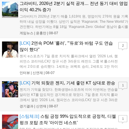
그라비티, 2026년 2분기 실적 공개… 전년 동기 대비 영업
이익 40.2% 증가
그라비티가 2026년 2분기 매출 1,619억 원, 영업이익 276억 원을 기록
하며 내실 성장을 이뤘다. 상반기 실적은 ‘Ragnarok: The New World’가
견인했다. 하반기에는 8월 18일 ‘Ragnarok Zero: Global’ 동남아 출시를
시작으로 9월 3일 ‘달려라 헤베레케 EX’, 9월 22일 ‘갈바테인’ 등 다양한
게임뉴스 |
윤홍만
|
08-07
신작을 선보인다. 4분기에는 ‘쟈레코 아케이드 콜렉션’과 ‘라이트 오디세
이’ 출시가 예정돼 있으며, 2027년에는 ‘Ragnarok 3’ 등 대작을 글로벌
[LCK]
2연속 POM '룰러', "'듀로'와 바텀 구도 연습
2
출시할 계획이다. 그라비티는 조인트벤처 설립과 라그나로크 에코 시스
많이 했다"
템 구축을 통해 신성장 동력을 확보할 방침이다....
젠지 e스포츠가 7일 종로 치지직 롤파크에서 열린 '2026 LoL 챔
피언스 코리아(LCK)' 정규 시즌 3라운드 레전드 그룹 kt 롤스터전
에서 2:0으로 승리했다. 1세트는 퍼펙트 승리, 2세트도 1만 차이
를 벌리며 25분 만에 승리하면서 말 그대로 압도적인 경기력을 선
인터뷰 |
신연재
|
08-07
보였다. '룰러' 박재혁은 1세트 코그모, 2세트 이즈리얼로 맹활약
하며 POM에 선정됐...
[LCK]
기억 되찾은 젠지, 기세 좋던 KT 상대로 완승
1
젠지가 기억을 찾았다. 한화생명e스포츠에 이어 이번에는 연승을
달리던 KT를 압도적인 경기력으로 꺾었다. 7일 종로 치지직 롤파
크에서 열린 '2026 LoL 챔피언스 코리아(LCK)' 정규 시즌 3라운
드 레전드 그룹, kt 롤스터와 젠지 e스포츠의 대결에서 젠지가 압
경기결과 |
신연재
|
08-07
승을 거뒀다. 개막주까지만 해도 급격하게 흔들리던 젠지였지만,
기억을 되찾기라도 한 듯 1,...
[스팀체크]
스팀 긍정 99% 압도적으로 긍정적, 디젤
1
펑크 포탑 조작 '아이언 네스트'