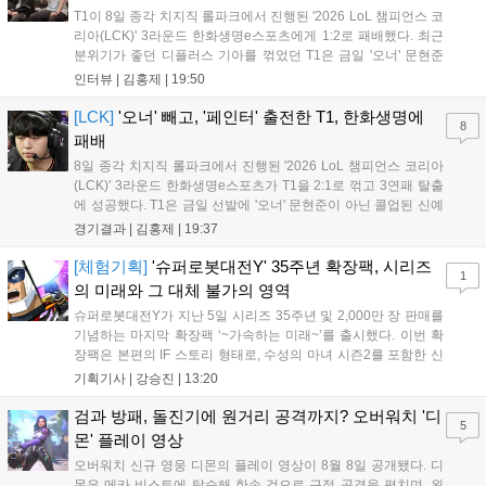
T1이 8일 종각 치지직 롤파크에서 진행된 '2026 LoL 챔피언스 코
리아(LCK)' 3라운드 한화생명e스포츠에게 1:2로 패배했다. 최근
분위기가 좋던 디플러스 기아를 꺾었던 T1은 금일 '오너' 문현준
을 빼고 신예 '페인터' 김은후를 투입시키는 강수를 뒀으나 결국
인터뷰 |
김홍제
|
19:50
아쉬운 결과를 맞이하게 됐다. 이하 T1 임재현 감독대행과 '페이
즈' 김수환의 인터뷰 내...
[LCK]
'오너' 빼고, '페인터' 출전한 T1, 한화생명에
8
패배
8일 종각 치지직 롤파크에서 진행된 '2026 LoL 챔피언스 코리아
(LCK)' 3라운드 한화생명e스포츠가 T1을 2:1로 꺾고 3연패 탈출
에 성공했다. T1은 금일 선발에 '오너' 문현준이 아닌 콜업된 신예
'페인터' 김은후를 투입했지만, 결국 1:2로 패배하고 말았다. T1은
경기결과 |
김홍제
|
19:37
'케리아'의 카밀이 좋은 플레이를 통해 한화생명 바텀 듀오의 점멸
을 빼냈다....
[체험기획]
'슈퍼로봇대전Y' 35주년 확장팩, 시리즈
1
의 미래와 그 대체 불가의 영역
슈퍼로봇대전Y가 지난 5일 시리즈 35주년 및 2,000만 장 판매를
기념하는 마지막 확장팩 ‘~가속하는 미래~’를 출시했다. 이번 확
장팩은 본편의 IF 스토리 형태로, 수성의 마녀 시즌2를 포함한 신
규 참전작과 크로스오버 합체기를 선보이며 작품을 완결 짓는다.
기획기사 |
강승진
|
13:20
기존 연출의 한계와 로봇 게임 시장의 어려움 속에서도 팬들이 원
하는 몰입감 있는 서사와 조합을 구현하며 시리즈의 미래를 향한
검과 방패, 돌진기에 원거리 공격까지? 오버워치 '디
5
새로운 가능성을 제시했다....
몬' 플레이 영상
오버워치 신규 영웅 디몬의 플레이 영상이 8월 8일 공개됐다. 디
몬은 메카 비스트에 탑승해 한손 검으로 근접 공격을 펼치며, 왼