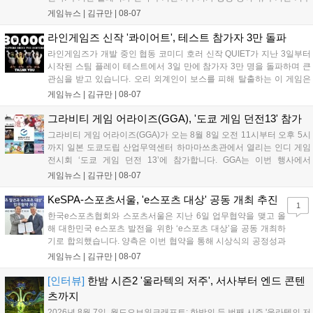
기는 13일 첫 업데이트를 시작으로 2주 간격의 콘텐츠를 제공한다. 또한
게임뉴스 |
김규만
|
08-07
9월 미국 로블록스 개발자 컨퍼런스에 참여해 IP 생태계를 확장할 계획
이다. 회사는 비용 효율화와 신작 흥행을 통해 하반기 실적 턴어라운드
라인게임즈 신작 '콰이어트', 테스트 참가자 3만 돌파
를 이끌 방침이다....
라인게임즈가 개발 중인 협동 코미디 호러 신작 QUIET가 지난 3일부터
시작된 스팀 플레이 테스트에서 3일 만에 참가자 3만 명을 돌파하며 큰
관심을 받고 있습니다. 오리 외계인이 보스를 피해 탈출하는 이 게임은
최대 4인 협동을 지원하며, 소음 관리와 물리 법칙을 활용한 전략적 플레
게임뉴스 |
김규만
|
08-07
이가 핵심입니다. 라인게임즈는 수집된 이용자 피드백을 반영해 게임성
을 개선 중이며, 상세 정보는 스팀 페이지에서 확인 가능합니다....
그라비티 게임 어라이즈(GGA), '도쿄 게임 던전13' 참가
그라비티 게임 어라이즈(GGA)가 오는 8월 8일 오전 11시부터 오후 5시
까지 일본 도쿄도립 산업무역센터 하마마쓰초관에서 열리는 인디 게임
전시회 ‘도쿄 게임 던전 13’에 참가합니다. GGA는 이번 행사에서
‘JALECO ARCADE COLLECTION’ 시리즈의 미공개 작품 12종을 최초
게임뉴스 |
김규만
|
08-07
공개하며, ‘다함께 쿠키요미. 월드 한국 Ver.’ 등 다양한 인디 게임을 선보
입니다. 시연 참여 관람객에게는 선착순으로 특별 굿즈를 증정하며, 인
KeSPA-스포츠서울, 'e스포츠 대상' 공동 개최 추진
1
디 게임 생태계 활성화와 신규 타이틀 반응 확인을 목표로 합니다....
한국e스포츠협회와 스포츠서울은 지난 6일 업무협약을 맺고 올
해 대한민국 e스포츠 발전을 위한 ‘e스포츠 대상’을 공동 개최하
기로 합의했습니다. 양측은 이번 협약을 통해 시상식의 공정성과
전문성을 강화하고 MZ세대를 겨냥한 미디어 영향력을 확대해 e
게임뉴스 |
김규만
|
08-07
스포츠 전 종목을 아우르는 대표 연례 행사로 육성할 계획입니다.
김영만 회장은 10년 만에 재추진되는 이번 시상식이 e스포츠의
[인터뷰]
한밤 시즌2 '울라텍의 저주', 서사부터 엔드 콘텐
성과와 가치를 널리 알리는 권위 있는 행사가 되도록 노력하겠다
츠까지
고 밝혔습니다....
2026년 8월 7일, 월드오브워크래프트: 한밤의 두 번째 시즌 '울라텍의 저