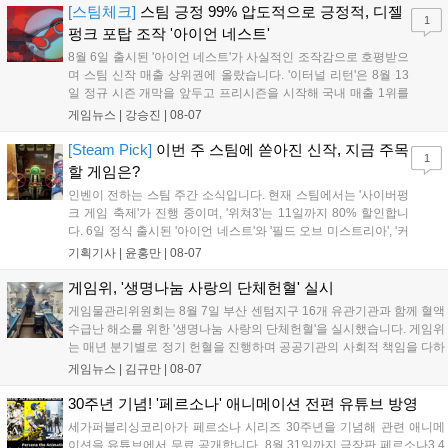
기억을 되찾기라도 한 듯 1,...
[스팀체크]
스팀 긍정 99% 압도적으로 긍정적, 디젤
1
펑크 포탑 조작 '아이언 네스트'
8월 6일 출시된 '아이언 네스트'가 사실적인 조작감으로 호평받으
며 스팀 신작 매출 상위권에 올랐습니다. '이터널 리턴'은 8월 13
일 정규 시즌 개막을 앞두고 프리시즌을 시작해 국내 매출 1위를
기록했습니다. 25주년을 맞은 '고스트 리콘' 시리즈는 8월 6일 쇼
게임뉴스 |
강승진
|
08-07
케이스와 함께 대규모 할인을 진행하며 순위가 급상승했고, 신작
'마블 투혼: 파이팅 소울즈'와 레트로 수리 시뮬레이션 '리스토
[Steam Pick]
이번 주 스팀에 쏟아진 신작, 지금 주목
1
리'도 스팀에 정식 출시되었습니다....
할 게임은?
인벤이 전하는 스팀 주간 소식입니다. 현재 스팀에서는 '사이버펑
크 게임 축제'가 진행 중이며, '위쳐3'는 11일까지 80% 할인합니
다. 6일 정식 출시된 '아이언 네스트'와 '필드 오브 미스트리아', '커
세어 코브'가 호평받고 있습니다. 한편, 7일 출시된 '마블 투혼'은
기획기사 |
윤홍만
|
08-07
태그 시스템에 대한 호불호가 갈리며 복합적 평가를 기록 중입니
다. 유비소프트의 '고스트리콘: 와일드랜드'는 7년 만의 대규모 업
게임위, '생명나눔 사랑의 단체헌혈' 실시
데이트 '라스트 라이츠'와 함께 95% 할인 중입니다....
게임물관리위원회는 8월 7일 부산 센텀지구 16개 유관기관과 함께 혈액
수급난 해소를 위한 '생명나눔 사랑의 단체헌혈'을 실시했습니다. 게임위
는 매년 분기별로 정기 헌혈을 진행하며 공공기관의 사회적 책임을 다하
고 있으며, 이번 행사에는 영화진흥위원회 등 14개 기관 임직원이 동참
게임뉴스 |
김규만
|
08-07
해 생명 나눔을 실천했습니다. 서태건 위원장은 이웃의 생명을 지키는
따뜻한 실천에 참여한 모든 임직원에게 감사의 뜻을 전하며 헌혈 문화
30주년 기념! '페르소나' 애니메이션 전편 유튜브 방영
확산에 앞장섰습니다....
세가퍼블리싱코리아가 페르소나 시리즈 30주년을 기념해 관련 애니메
이션을 유튜브에서 무료 공개합니다. 8월 31일까지 극장판 페르소나3 4