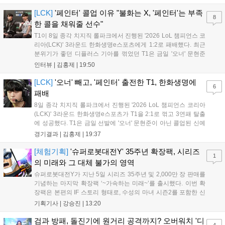
남은 경기도 잘 준비하겠다"고 밝혔으며, '구마유시' 역시 "3...
[LCK]
'페인터' 콜업 이유 "불화는 X, '페인터'는 부족
8
한 콜을 채워줄 선수"
T1이 8일 종각 치지직 롤파크에서 진행된 '2026 LoL 챔피언스 코
리아(LCK)' 3라운드 한화생명e스포츠에게 1:2로 패배했다. 최근
분위기가 좋던 디플러스 기아를 꺾었던 T1은 금일 '오너' 문현준
을 빼고 신예 '페인터' 김은후를 투입시키는 강수를 뒀으나 결국
인터뷰 |
김홍제
|
19:50
아쉬운 결과를 맞이하게 됐다. 이하 T1 임재현 감독대행과 '페이
즈' 김수환의 인터뷰 내...
[LCK]
'오너' 빼고, '페인터' 출전한 T1, 한화생명에
6
패배
8일 종각 치지직 롤파크에서 진행된 '2026 LoL 챔피언스 코리아
(LCK)' 3라운드 한화생명e스포츠가 T1을 2:1로 꺾고 3연패 탈출
에 성공했다. T1은 금일 선발에 '오너' 문현준이 아닌 콜업된 신예
'페인터' 김은후를 투입했지만, 결국 1:2로 패배하고 말았다. T1은
경기결과 |
김홍제
|
19:37
'케리아'의 카밀이 좋은 플레이를 통해 한화생명 바텀 듀오의 점멸
을 빼냈다....
[체험기획]
'슈퍼로봇대전Y' 35주년 확장팩, 시리즈
1
의 미래와 그 대체 불가의 영역
슈퍼로봇대전Y가 지난 5일 시리즈 35주년 및 2,000만 장 판매를
기념하는 마지막 확장팩 ‘~가속하는 미래~’를 출시했다. 이번 확
장팩은 본편의 IF 스토리 형태로, 수성의 마녀 시즌2를 포함한 신
규 참전작과 크로스오버 합체기를 선보이며 작품을 완결 짓는다.
기획기사 |
강승진
|
13:20
기존 연출의 한계와 로봇 게임 시장의 어려움 속에서도 팬들이 원
하는 몰입감 있는 서사와 조합을 구현하며 시리즈의 미래를 향한
검과 방패, 돌진기에 원거리 공격까지? 오버워치 '디