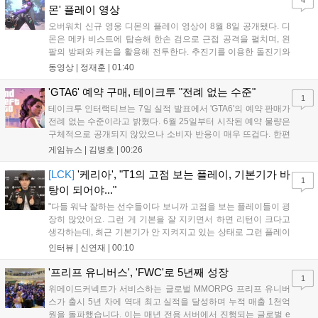
4
새로운 가능성을 제시했다....
몬' 플레이 영상
오버워치 신규 영웅 디몬의 플레이 영상이 8월 8일 공개됐다. 디
몬은 메카 비스트에 탑승해 한손 검으로 근접 공격을 펼치며, 왼
팔의 방패와 캐논을 활용해 전투한다. 추진기를 이용한 돌진기와
참격 형태의 궁극기를 보유했고, 메카 파괴 시 맨몸으로 기관총을
동영상 |
정재훈
|
01:40
사용하는 특징이 있다. 디몬은 오는 8월 12일 시작되는 시즌4 부
산의 영웅들 업데이트를 통해 정식 출시될 예정이다....
'GTA6' 예약 구매, 테이크투 "전례 없는 수준"
1
테이크투 인터랙티브는 7일 실적 발표에서 'GTA6'의 예약 판매가
전례 없는 수준이라고 밝혔다. 6월 25일부터 시작된 예약 물량은
구체적으로 공개되지 않았으나 소비자 반응이 매우 뜨겁다. 한편
11월 19일 PS5와 Xbox 시리즈 X|S로 정식 출시될 예정이며, 록
게임뉴스 |
김병호
|
00:26
스타 게임즈는 한국 시각 28일 오전 4시 넷플릭스를 통해 장편 영
상 'Grand Theft Auto VI: An Extended Look'을 최초 공개할 계획
[LCK]
'케리아', "T1의 고점 보는 플레이, 기본기가 바
1
이다....
탕이 되어야..."
"다들 워낙 잘하는 선수들이다 보니까 고점을 보는 플레이들이 굉
장히 많았어요. 그런 게 기본을 잘 지키면서 하면 리턴이 크다고
생각하는데, 최근 기본기가 안 지켜지고 있는 상태로 그런 플레이
를 추구하다 보니까 팀적으로 안 좋은 사고가 계속 많이 났던 것
인터뷰 |
신연재
|
00:10
같습니다." T1은 6일 서울 종로구 치지직 롤파크에서 열린 '2026
LoL 챔피언스 코리아(LCK)'...
'프리프 유니버스', 'FWC'로 5년째 성장
1
위메이드커넥트가 서비스하는 글로벌 MMORPG 프리프 유니버
스가 출시 5년 차에 역대 최고 실적을 달성하며 누적 매출 1천억
원을 돌파했습니다. 이는 매년 전용 서버에서 진행되는 글로벌 e