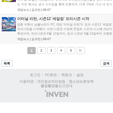
는 이번 행사는 공식 누리집을 통해 진행되며, 티켓 1매로 기간 내 전시
작을 제한 없이 체험할 수 있습니다. 일반 및 루키 부문 등 다양한 인디게
게임뉴스 |
김규만
|
08-07
임을 선보이며 개발자와의 소통 기능도 제공합니다. 장소 제약 없이 전
세계 누구나 참여 가능한 이번 행사는 역대 최대 규모로 열려 인디게임
이터널 리턴, 시즌12 '세일링' 프리시즌 시작
생태계 확장에 기여할 전망입니다....
넵튠 자회사 님블뉴런이 PC 게임 '이터널 리턴'의 정규 시즌12 '세일링'
프리시즌을 시작했다. 이번 시즌은 수영복 콘셉트 스킨과 시스템 개선이
특징이며, 프리시즌은 8월 12일까지, 정규 시즌은 8월 13일부터 진행된
다. 실험체 관찰일지 추가와 후반부 전략 강화를 위한 다중 크로노 스피
게임뉴스 |
김규만
|
08-07
어 도입 등 다양한 업데이트와 풍성한 이벤트가 마련되어 이용자들의 기
대를 모으고 있다....
1
2
3
4
5
▷
목록
검색
로그인
PC화면
퀵링크
설정
청소년보호정책
이용약관
개인정보처리방침
불법촬영물신고안내
(주)
인
벤