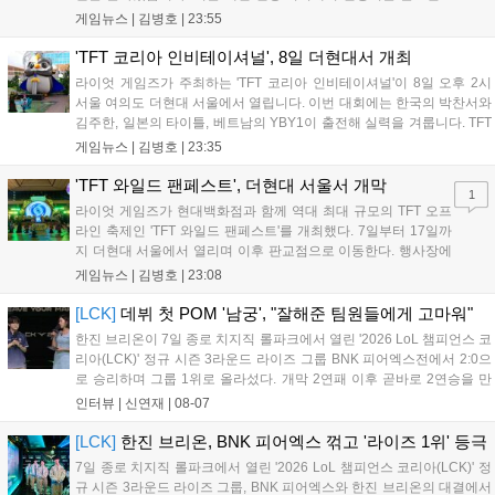
스포츠 대회 FWC의 영향이 큽니다. FWC는 이용자가 동일한 조
게임뉴스 |
김병호
|
23:55
건에서 시즌을 함께 즐기는 구조로, 올해 4월 시작된 FWC 2026
은 전년 대비 매출과 이용자 지표가 대폭 상승하는 성과를 냈습니
'TFT 코리아 인비테이셔널', 8일 더현대서 개최
다. 오는 10월 필리핀 마닐라에서 총상금 11만 달러 규모의 제4회
라이엇 게임즈가 주최하는 'TFT 코리아 인비테이셔널'이 8일 오후 2시
FWC 그랜드 파이널이 개최될 예정이며, 위메이드커넥트는 이를
서울 여의도 더현대 서울에서 열립니다. 이번 대회에는 한국의 박찬서와
통해 커뮤니티 중심의 장기 성장 모델을 지속할 방침입니다....
김주한, 일본의 타이틀, 베트남의 YBY1이 출전해 실력을 겨룹니다. TFT
는 소속팀 없이 개인 자격으로 참가하는 독특한 대회 구조를 가지며, 누
게임뉴스 |
김병호
|
23:35
구나 참여 가능한 '소파에서 왕관까지'라는 철학을 실천하고 있습니다.
17일까지 이어지는 이번 행사는 신규 세트 체험과 공연 등 다양한 즐길
'TFT 와일드 팬페스트', 더현대 서울서 개막
1
거리를 제공하며, 이후 현대백화점 판교점에서도 행사가 이어질 예정입
라이엇 게임즈가 현대백화점과 함께 역대 최대 규모의 TFT 오프
니다. 연말에는 라스베이거스 오픈이 개최됩니다....
라인 축제인 'TFT 와일드 팬페스트'를 개최했다. 7일부터 17일까
지 더현대 서울에서 열리며 이후 판교점으로 이동한다. 행사장에
는 체험, 스페셜, 무대 존이 마련됐으며 8일 오후 2시 인비테이셔
게임뉴스 |
김병호
|
23:08
널, 15일 오후 2시 스트리머 매치, 17일 오후 7시 30분 QWER 공
연 등 다채로운 일정이 준비되어 있다. 사전 예약은 조기 마감될
[LCK]
데뷔 첫 POM '남궁', "잘해준 팀원들에게 고마워"
만큼 큰 인기를 끌고 있다....
한진 브리온이 7일 종로 치지직 롤파크에서 열린 '2026 LoL 챔피언스 코
리아(LCK)' 정규 시즌 3라운드 라이즈 그룹 BNK 피어엑스전에서 2:0으
로 승리하며 그룹 1위로 올라섰다. 개막 2연패 이후 곧바로 2연승을 만
들어내면서 이어질 4라운드에 대한 기대감을 올렸다. 다음은 이날 데뷔
인터뷰 |
신연재
|
08-07
첫 POM을 수상한 '남궁' 남궁성훈의 POM 인터뷰 전문이다....
[LCK]
한진 브리온, BNK 피어엑스 꺾고 '라이즈 1위' 등극
7일 종로 치지직 롤파크에서 열린 '2026 LoL 챔피언스 코리아(LCK)' 정
규 시즌 3라운드 라이즈 그룹, BNK 피어엑스와 한진 브리온의 대결에서