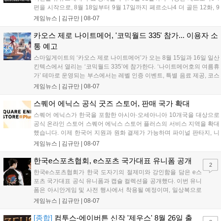
편을 시작으로, 8월 18일부터 9월 17일까지 페르소나4 더 골든 12화, 9
월 15일부터 10월 14일까지 페르소나5 시리즈가 순차 공개됩니다. 또한
게임뉴스 |
김규만
|
08-07
8월 16일까지 SNS를 통해 축하 메시지를 모집하며, 선정된 내용은 기념
영상 및 대형 전광판에 소개될 예정입니다....
카오스 제로 나이트메어, '코믹월드 335' 참가... 이용자 소
통 예고
스마일게이트의 ‘카오스 제로 나이트메어’가 오는 8월 15일과 16일 일산
킨텍스에서 열리는 ‘코믹월드 335’에 참가한다. ‘나이트메어호의 여름휴
가’ 테마로 운영되는 부스에서는 레벨 인증 이벤트, 특별 음료 제공, 코스
프레 모델 포토존 등 다채로운 행사가 진행된다. 유명 코스어 7인이 캐릭
게임뉴스 |
김규만
|
08-07
터로 변신해 이용자를 맞이하며, SNS 인증 시 추가 굿즈도 증정한다. 자
세한 정보는 공식 커뮤니티에서 확인 가능하다....
스퀘어 에닉스 공식 굿즈 스토어, 판매 국가 확대
스퀘어 에닉스가 한국을 포함한 아시아·오세아니아 10개국을 대상으로
공식 온라인 스토어 스퀘어 에닉스 스토어 플러스의 서비스 지역을 확대
했습니다. 이제 한국어 지원과 원화 결제가 가능하며 파이널 판타지, 니
어 등 주요 게임의 피규어, 굿즈를 구매할 수 있습니다. 신상품이 순차적
게임뉴스 |
김규만
|
08-07
으로 추가될 예정이며 이용자는 사이트에서 국가를 한국으로 설정해 이
용 가능합니다....
한국e스포츠협회, e스포츠 국가대표 유니폼 공개
2
한국e스포츠협회가 한국 도자기의 절제미와 강인함을 담은 e스
포츠 국가대표 공식 유니폼과 캡슐 컬렉션을 공개했다. 이번 유니
폼은 아시안게임 및 사전 행사에서 착용될 예정이며, 일상복으로
구성된 컬렉션은 오는 8월 28일부터 골스튜디오 공식 홈페이지
게임뉴스 |
김규만
|
08-07
와 무신사, 오프라인 매장에서 판매된다. 다만 아시안게임 결선에
서는 대회 규정에 따라 별도의 유니폼을 착용할 계획이다....
[종합]
컴투스-에이버튼 신작 '제우스' 8월 26일 출