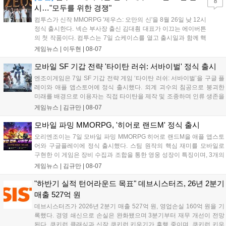
8
시…"모두를 위한 경쟁"
컴투스가 신작 MMORPG '제우스: 오만의 신'을 8월 26일 낮 12시
정식 출시한다. 넥슨 부사장 출신 김대훤 대표가 이끄는 에이버튼
의 첫 작품이다. 컴투스는 7일 쇼케이스를 열고 출시일과 함께 핵
심 콘텐츠, 유료화 정책, 운영 방향을 공개했다. 캐릭터명 선점은
게임뉴스 |
이두현
|
08-07
8월 13일 오후 8시 시작한다. '제우스: 오만의 신'은 최고신 제우스
의 오만으로 균열이...
모바일 SF 기갑 전략 '타이탄 러쉬: 서바이벌' 정식 출시
엔조이게임은 7일 SF 기갑 전략 게임 ‘타이탄 러쉬: 서바이벌’을 구글 플
레이와 애플 앱스토어에 정식 출시했다. 외계 괴수의 침공으로 붕괴한
미래를 배경으로 이용자는 직접 타이탄을 제작 및 조종하며 인류 생존을
위한 전투를 펼친다. 지휘관 모집, 피난처 운영, 연맹 협동 콘텐츠가 특징
게임뉴스 |
김규만
|
08-07
이며 출시를 기념해 접속 시 영웅 경험치와 다이아몬드 등 다양한 성장
지원 보상을 제공한다. 상세 내용은 공식 커뮤니티에서 확인 가능하다....
모바일 파밍 MMORPG, '히어로 랜드M' 정식 출시
오리엔조이는 7일 모바일 파밍 MMORPG 히어로 랜드M을 애플 앱스토
어와 구글플레이에 정식 출시했다. 스팀 원작의 핵심 재미를 모바일로
구현한 이 게임은 장비 수집과 조합을 통한 영웅 성장이 특징이며, 3개의
무기 스킬을 활용한 전략적 전투와 길드전 등 다양한 콘텐츠를 제공한
게임뉴스 |
김규만
|
08-07
다. 정식 출시를 기념해 사전예약자 50만 명 달성 보상을 포함한 다양한
혜택을 지급하며, 상세 내용은 공식 라운지에서 확인할 수 있다. 이용자
"하반기 실적 턴어라운드 목표" 데브시스터즈, 26년 2분기
는 게임 접속 및 주요 콘텐츠 플레이를 통해 성장을 지원받을 수 있다....
매출 527억 원
데브시스터즈가 2026년 2분기 매출 527억 원, 영업손실 160억 원을 기
록했다. 경영 쇄신으로 손실은 완화됐으며 3분기부터 재무 개선이 전망
된다. 쿠키런 클래식과 신작 쿠키런 키우기가 흥행 중이며, 쿠키런 키우