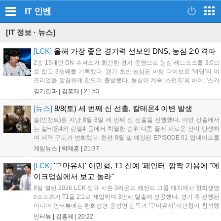
IT
인벤
[IT 정보 · 뉴스]
[LCK]
올해 가장 좋은 경기력 선보인 DNS, 농심 2:0 격파
2승 19패인 DN 수퍼스가 화끈한 경기 운영으로 농심 레드포스를 2:0으
로 잡고 3승째를 기록했다. 경기 초반 농심은 바텀 다이브로 '덕담'의 이
즈리얼을 깔끔하게 잡으며 출발했다. 농심이 계속 '스펀지'의 바이, '스카
웃'의 신드라가 맹활약하며 초반부터 잡은 주도권을 계속 잘 굴렸다.
경기결과 |
김홍제
|
21:53
DNS는 불리하지만 골드 차이는 크게 벌어지지 않으며 잘 따라가고 있
었...
[뉴스]
8/8(토) 세 번째 신 선출, 칼테온4 이변 발생
솔(인챈트)은 지난 8월 8일 세 번째 신 선출을 진행했다. 이번 선출에서
는 칼테온4와 린델4 등에서 치열한 순위 다툼 끝에 새로운 신이 탄생하
며 세력 구도가 변화했다. 한편 8월 말 예정된 EPISODE 01 업데이트를
통해 월드 콘텐츠가 추가될 예정이며, 이를 통해 추후 주신 및 절대신에
게임뉴스 |
박재훈
|
21:37
대한 정보가 공개될 것으로 기대된다. 서버별 입지 확보를 위한 경쟁은
더욱 가속화될 전망이다....
[LCK]
'구마유시' 이민형, T1 신예 '페인터' 깜짝 기용에 "메
이크업실에서 보고 놀라"
8일 열린 2026 LCK 정규 시즌 3라운드 레전드 그룹 매치에서 한화생명
e스포츠가 T1을 2:1로 제압하며 3연패 탈출에 성공했다. 경기 후 진행된
미디어 인터뷰에는 한화생명 윤성영 감독과 '구마유시' 이민형이 참석했
다. 먼저 승리 소감에 대해 윤성영 감독은 "오랜만에 승리해 기분이 좋고,
인터뷰 |
김홍제
|
20:22