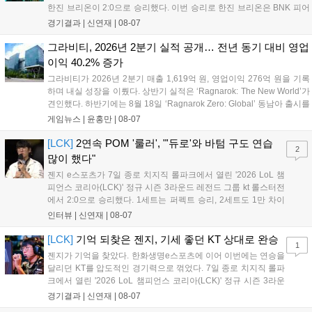
한진 브리온이 2:0으로 승리했다. 이번 승리로 한진 브리온은 BNK 피어
엑스를 제치고 라이즈 그룹 1위로 올라섰다. 1세트, 한진 브리온이 '로머'
경기결과 |
신연재
|
08-07
조우진의 로크를 중심으로 게임을 유리하게 풀어갔다. '...
그라비티, 2026년 2분기 실적 공개… 전년 동기 대비 영업
이익 40.2% 증가
그라비티가 2026년 2분기 매출 1,619억 원, 영업이익 276억 원을 기록
하며 내실 성장을 이뤘다. 상반기 실적은 ‘Ragnarok: The New World’가
견인했다. 하반기에는 8월 18일 ‘Ragnarok Zero: Global’ 동남아 출시를
시작으로 9월 3일 ‘달려라 헤베레케 EX’, 9월 22일 ‘갈바테인’ 등 다양한
게임뉴스 |
윤홍만
|
08-07
신작을 선보인다. 4분기에는 ‘쟈레코 아케이드 콜렉션’과 ‘라이트 오디세
이’ 출시가 예정돼 있으며, 2027년에는 ‘Ragnarok 3’ 등 대작을 글로벌
[LCK]
2연속 POM '룰러', "'듀로'와 바텀 구도 연습
2
출시할 계획이다. 그라비티는 조인트벤처 설립과 라그나로크 에코 시스
많이 했다"
템 구축을 통해 신성장 동력을 확보할 방침이다....
젠지 e스포츠가 7일 종로 치지직 롤파크에서 열린 '2026 LoL 챔
피언스 코리아(LCK)' 정규 시즌 3라운드 레전드 그룹 kt 롤스터전
에서 2:0으로 승리했다. 1세트는 퍼펙트 승리, 2세트도 1만 차이
를 벌리며 25분 만에 승리하면서 말 그대로 압도적인 경기력을 선
인터뷰 |
신연재
|
08-07
보였다. '룰러' 박재혁은 1세트 코그모, 2세트 이즈리얼로 맹활약
하며 POM에 선정됐...
[LCK]
기억 되찾은 젠지, 기세 좋던 KT 상대로 완승
1
젠지가 기억을 찾았다. 한화생명e스포츠에 이어 이번에는 연승을
달리던 KT를 압도적인 경기력으로 꺾었다. 7일 종로 치지직 롤파
크에서 열린 '2026 LoL 챔피언스 코리아(LCK)' 정규 시즌 3라운
드 레전드 그룹, kt 롤스터와 젠지 e스포츠의 대결에서 젠지가 압
경기결과 |
신연재
|
08-07
승을 거뒀다. 개막주까지만 해도 급격하게 흔들리던 젠지였지만,