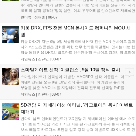
주' 개발자 인터뷰가 진행되었습니다. 이번 업데이트는 신규 야외 지역
'똬리의 섬'과 공격대 '맹독 심연', 야외 우두머리를 인스턴스로 재해석한
'소굴'을 포함합니다. 개발진은 하우징 시스템 개선 및 신화+ 던전 로테이
인터뷰 |
정재훈
|
08-07
션, 공격대 보상 강화 등을 예고하며, 한국 팬들의 열정적인 성원에 감사
를 표했습니다....
키움 DRX, FPS 전문 MCN 온사이드 컴퍼니와 MOU 체
결
키움 DRX가 지난 8월 5일 서울타워에서 FPS 전문 MCN 온사이드 컴퍼
니와 e스포츠 콘텐츠 강화를 위한 업무 협약을 체결했다. 양사는 이번 협
약을 통해 키움 DRX의 발로란트 선수단 IP와 온사이드 컴퍼니의 크리에
이터 네트워크를 결합하여 정규 및 특별 콘텐츠를 공동 기획한다. 또한
게임뉴스 |
김규만
|
08-07
디지털 콘텐츠 제작을 넘어 팬들이 직접 참여하는 오프라인 행사 등 온·
오프라인 연계 프로그램을 순차적으로 선보이며 e스포츠 생태계 확장에
스마일게이트 신작 '이클립스', 9월 10일 정식 출시
4
나설 계획이다....
스마일게이트가 엔픽셀이 개발한 MMORPG 신작 이클립스: 더
어웨이크닝을 오는 9월 10일 정식 출시합니다. 이 게임은 플레이
부담을 낮춘 MMOLite를 지향하며 전략적 전투와 선택형 PvP를
특징으로 합니다. 현재 공식 홈페이지와 앱 마켓에서 사전등록을
게임뉴스 |
김규만
|
08-07
진행 중이며 참여자에게는 초월 소환권 등 다양한 보상을 제공합
니다. 또한 카카오톡 채널 추가 시 주차별 스페셜 쿠폰과 한정 스
SD건담 지 제네레이션 이터널, '라크로아의 용사' 이벤트
킨, 경품 이벤트 등 풍성한 혜택을 마련해 이용자들의 기대를 모
재개최
으고 있습니다....
반다이 남코 엔터테인먼트가 ‘SD건담 지 제네레이션 이터널’에서 스토
리 이벤트 ‘SD건담 외전Ⅰ 지크 지온 편 라크로아의 용사’를 재개최한다.
보스 배틀로 카드다스 코인을 얻고 강적 습격 이벤트로 SSR 나이트 건
담을 획득할 수 있다. 로그인 보너스로 최대 다이아 3,000개를 지급하며,