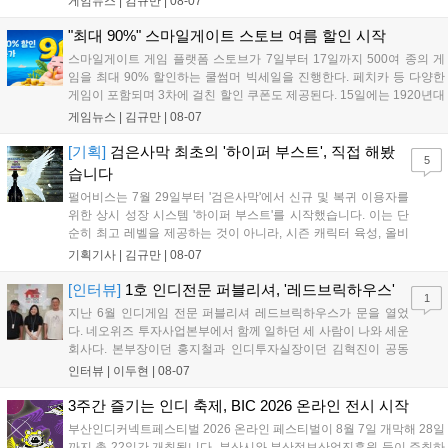
게임뉴스 |
김규만
|
08-07
8월 31일까지 실물대 유니콘 건담 입상 피날레를 기념해 SSR 유닛을 전
원 증정한다. 또한 9월 30일까지 공식 유튜브에서 특별 프로그램을 시청
"최대 90%" 스마일게이트 스토브 여름 할인 시작
할 수 있다....
스마일게이트 게임 플랫폼 스토브가 7일부터 17일까지 500여 종의 게
임을 최대 90% 할인하는 쿨썸머 빅세일을 진행한다. 페치카 등 다양한
게임이 포함되며 3차에 걸친 할인 쿠폰도 제공된다. 15일에는 1920년대
경성 배경의 신작 그날의 신문이 출시되며, 15일부터 17일까지는 국내
게임뉴스 |
김규만
|
08-07
개발사 게임을 위한 시크릿 쿠폰도 추가 발행될 예정이다. 자세한 내용
은 공식 페이지에서 확인 가능하다....
[기획]
검은사막 최초의 '하이퍼 부스트', 직접 해봤
5
습니다
펄어비스는 7월 29일부터 '검은사막'에서 신규 및 복귀 이용자를
위한 상시 성장 시스템 '하이퍼 부스트'를 시작했습니다. 이는 단
순히 최고 레벨을 제공하는 것이 아니라, 시즌 캐릭터 육성, 올비
아 아카데미 수료, 아침의 나라 설화 진행 등 4단계 과정을 통해
기획기사 |
김규만
|
08-07
게임에 적응하며 공방합 750을 목표로 성장하는 구조입니다. 이
용자는 과제를 완수하며 동(V) 투발라 장비와 검은별 무기, 카라
[인터뷰]
1호 인디전문 퍼블리셔, '레드브릭하우스'
1
자드 장신구 등을 획득해 주요 콘텐츠에 진입할 수 있습니다....
지난 6월 인디게임 전문 퍼블리셔 레드브릭하우스가 문을 열었
다. 네오위즈 투자사업본부에서 함께 일하던 세 사람이 나와 세운
회사다. 본부장이던 홍지철과 인디투자실장이던 김혁진이 공동
대표를, 중국사업실장이던 이민정이 이사를 맡았다. 출범 한 달여
인터뷰 |
이두현
|
08-07
만에 위메이드맥스의 전략적 투자와 카카오벤처스 등 5개 벤처캐
피털의 재무적 투자가 연달아 들어왔다. 서비스 중인...
3주간 즐기는 인디 축제, BIC 2026 온라인 전시 시작
부산인디커넥트페스티벌 2026 온라인 페스티벌이 8월 7일 개막해 28일
까지 총 22일간 개최됩니다. 부산시와 부산정보산업진흥원 등이 주최하