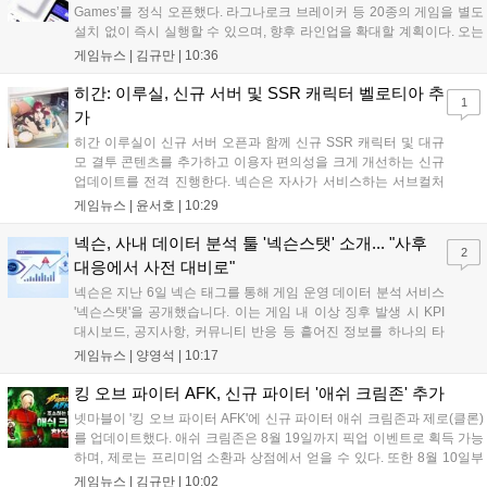
Games’를 정식 오픈했다. 라그나로크 브레이커 등 20종의 게임을 별도
설치 없이 즉시 실행할 수 있으며, 향후 라인업을 확대할 계획이다. 오는
11일부터는 게임 실행 시 할인 쿠폰을 지급하는 오픈 기념 이벤트도 진
게임뉴스 |
김규만
|
10:36
행된다. 이번 서비스는 누구나 AI를 활용해 게임을 제작하고 유통할 수
있는 환경을 조성해 창작자와 이용자 모두에게 새로운 경험을 제공할 것
히간: 이루실, 신규 서버 및 SSR 캐릭터 벨로티아 추
1
으로 기대된다....
가
히간 이루실이 신규 서버 오픈과 함께 신규 SSR 캐릭터 및 대규
모 결투 콘텐츠를 추가하고 이용자 편의성을 크게 개선하는 신규
업데이트를 전격 진행한다. 넥슨은 자사가 서비스하는 서브컬처
게임 히간 이루실에 신규 서버 'world3'을 개설하고 신규 캐릭터
게임뉴스 |
윤서호
|
10:29
및 이벤트 스토리를 포함한 대규모 콘텐츠 업데이트를 적용했다.
이번 업데이트를 통해 어둠 속 서큐버스...
넥슨, 사내 데이터 분석 툴 '넥슨스탯' 소개... "사후
2
대응에서 사전 대비로"
넥슨은 지난 6일 넥슨 태그를 통해 게임 운영 데이터 분석 서비스
'넥슨스탯'을 공개했습니다. 이는 게임 내 이상 징후 발생 시 KPI
대시보드, 공지사항, 커뮤니티 반응 등 흩어진 정보를 하나의 타
임라인에 연결해 원인을 빠르게 파악하도록 돕는 관제 허브입니
게임뉴스 |
양영석
|
10:17
다. 현재 25개 이상의 프로젝트에 도입된 이 서비스는 사후 대응
중심의 운영 방식을 사전 대비 체계로 전환하며 데이터 기반의 효
킹 오브 파이터 AFK, 신규 파이터 '애쉬 크림존' 추가
율적인 의사결정을 지원하고 있습니다....
넷마블이 '킹 오브 파이터 AFK'에 신규 파이터 애쉬 크림존과 제로(클론)
를 업데이트했다. 애쉬 크림존은 8월 19일까지 픽업 이벤트로 획득 가능
하며, 제로는 프리미엄 소환과 상점에서 얻을 수 있다. 또한 8월 10일부
터 14일까지 럭키 엘피 이벤트로 론을, 13일부터 26일까지 트로피칼 아
게임뉴스 |
김규만
|
10:02