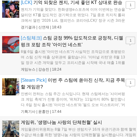
하며 POM에 선정됐...
[LCK]
기억 되찾은 젠지, 기세 좋던 KT 상대로 완승
1
젠지가 기억을 찾았다. 한화생명e스포츠에 이어 이번에는 연승을
달리던 KT를 압도적인 경기력으로 꺾었다. 7일 종로 치지직 롤파
크에서 열린 '2026 LoL 챔피언스 코리아(LCK)' 정규 시즌 3라운
드 레전드 그룹, kt 롤스터와 젠지 e스포츠의 대결에서 젠지가 압
경기결과 |
신연재
|
18:43
승을 거뒀다. 개막주까지만 해도 급격하게 흔들리던 젠지였지만,
기억을 되찾기라도 한 듯 1,...
[스팀체크]
스팀 긍정 99% 압도적으로 긍정적, 디젤
1
펑크 포탑 조작 '아이언 네스트'
8월 6일 출시된 '아이언 네스트'가 사실적인 조작감으로 호평받으
며 스팀 신작 매출 상위권에 올랐습니다. '이터널 리턴'은 8월 13
일 정규 시즌 개막을 앞두고 프리시즌을 시작해 국내 매출 1위를
기록했습니다. 25주년을 맞은 '고스트 리콘' 시리즈는 8월 6일 쇼
게임뉴스 |
강승진
|
18:24
케이스와 함께 대규모 할인을 진행하며 순위가 급상승했고, 신작
'마블 투혼: 파이팅 소울즈'와 레트로 수리 시뮬레이션 '리스토
[Steam Pick]
이번 주 스팀에 쏟아진 신작, 지금 주목
1
리'도 스팀에 정식 출시되었습니다....
할 게임은?
인벤이 전하는 스팀 주간 소식입니다. 현재 스팀에서는 '사이버펑
크 게임 축제'가 진행 중이며, '위쳐3'는 11일까지 80% 할인합니
다. 6일 정식 출시된 '아이언 네스트'와 '필드 오브 미스트리아', '커
세어 코브'가 호평받고 있습니다. 한편, 7일 출시된 '마블 투혼'은
기획기사 |
윤홍만
|
17:44
태그 시스템에 대한 호불호가 갈리며 복합적 평가를 기록 중입니
다. 유비소프트의 '고스트리콘: 와일드랜드'는 7년 만의 대규모 업
게임위, '생명나눔 사랑의 단체헌혈' 실시
데이트 '라스트 라이츠'와 함께 95% 할인 중입니다....
게임물관리위원회는 8월 7일 부산 센텀지구 16개 유관기관과 함께 혈액
수급난 해소를 위한 '생명나눔 사랑의 단체헌혈'을 실시했습니다. 게임위