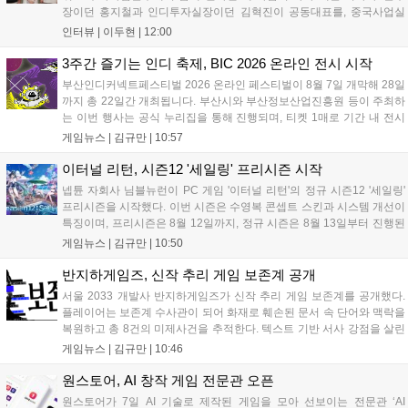
장이던 홍지철과 인디투자실장이던 김혁진이 공동대표를, 중국사업실
장이던 이민정이 이사를 맡았다. 출범 한 달여 만에 위메이드맥스의 전
인터뷰 |
이두현
|
12:00
략적 투자와 카카오벤처스 등 5개 벤처캐피털의 재무적 투자가 연달아
들어왔다. 서비스 중인...
3주간 즐기는 인디 축제, BIC 2026 온라인 전시 시작
부산인디커넥트페스티벌 2026 온라인 페스티벌이 8월 7일 개막해 28일
까지 총 22일간 개최됩니다. 부산시와 부산정보산업진흥원 등이 주최하
는 이번 행사는 공식 누리집을 통해 진행되며, 티켓 1매로 기간 내 전시
작을 제한 없이 체험할 수 있습니다. 일반 및 루키 부문 등 다양한 인디게
게임뉴스 |
김규만
|
10:57
임을 선보이며 개발자와의 소통 기능도 제공합니다. 장소 제약 없이 전
세계 누구나 참여 가능한 이번 행사는 역대 최대 규모로 열려 인디게임
이터널 리턴, 시즌12 '세일링' 프리시즌 시작
생태계 확장에 기여할 전망입니다....
넵튠 자회사 님블뉴런이 PC 게임 '이터널 리턴'의 정규 시즌12 '세일링'
프리시즌을 시작했다. 이번 시즌은 수영복 콘셉트 스킨과 시스템 개선이
특징이며, 프리시즌은 8월 12일까지, 정규 시즌은 8월 13일부터 진행된
다. 실험체 관찰일지 추가와 후반부 전략 강화를 위한 다중 크로노 스피
게임뉴스 |
김규만
|
10:50
어 도입 등 다양한 업데이트와 풍성한 이벤트가 마련되어 이용자들의 기
대를 모으고 있다....
반지하게임즈, 신작 추리 게임 보존계 공개
서울 2033 개발사 반지하게임즈가 신작 추리 게임 보존계를 공개했다.
플레이어는 보존계 수사관이 되어 화재로 훼손된 문서 속 단어와 맥락을
복원하고 총 8건의 미제사건을 추적한다. 텍스트 기반 서사 강점을 살린
이번 게임은 정보 조합과 사건 재구성이 핵심이며, 현재 스팀 상점 페이
게임뉴스 |
김규만
|
10:46
지가 공개되었다. 반지하게임즈는 2027년 상반기 정식 출시를 목표로
개발에 박차를 가하고 있다....
원스토어, AI 창작 게임 전문관 오픈
원스토어가 7일 AI 기술로 제작된 게임을 모아 선보이는 전문관 ‘AI