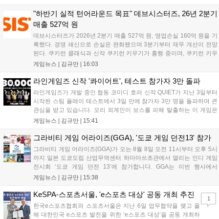
다. 정식 출시를 기념해 사전예약자 50만 명 달성 보상을 포함한 다양한
혜택을 지급하며, 상세 내용은 공식 라운지에서 확인할 수 있다. 이용자
"하반기 실적 턴어라운드 목표" 데브시스터즈, 26년 2분기
는 게임 접속 및 주요 콘텐츠 플레이를 통해 성장을 지원받을 수 있다....
매출 527억 원
데브시스터즈가 2026년 2분기 매출 527억 원, 영업손실 160억 원을 기
록했다. 경영 쇄신으로 손실은 완화됐으며 3분기부터 재무 개선이 전망
된다. 쿠키런 클래식과 신작 쿠키런 키우기가 흥행 중이며, 쿠키런 키우
기는 13일 첫 업데이트를 시작으로 2주 간격의 콘텐츠를 제공한다. 또한
게임뉴스 |
김규만
|
16:03
9월 미국 로블록스 개발자 컨퍼런스에 참여해 IP 생태계를 확장할 계획
이다. 회사는 비용 효율화와 신작 흥행을 통해 하반기 실적 턴어라운드
라인게임즈 신작 '콰이어트', 테스트 참가자 3만 돌파
를 이끌 방침이다....
라인게임즈가 개발 중인 협동 코미디 호러 신작 QUIET가 지난 3일부터
시작된 스팀 플레이 테스트에서 3일 만에 참가자 3만 명을 돌파하며 큰
관심을 받고 있습니다. 오리 외계인이 보스를 피해 탈출하는 이 게임은
최대 4인 협동을 지원하며, 소음 관리와 물리 법칙을 활용한 전략적 플레
게임뉴스 |
김규만
|
15:41
이가 핵심입니다. 라인게임즈는 수집된 이용자 피드백을 반영해 게임성
을 개선 중이며, 상세 정보는 스팀 페이지에서 확인 가능합니다....
그라비티 게임 어라이즈(GGA), '도쿄 게임 던전13' 참가
그라비티 게임 어라이즈(GGA)가 오는 8월 8일 오전 11시부터 오후 5시
까지 일본 도쿄도립 산업무역센터 하마마쓰초관에서 열리는 인디 게임
전시회 ‘도쿄 게임 던전 13’에 참가합니다. GGA는 이번 행사에서
‘JALECO ARCADE COLLECTION’ 시리즈의 미공개 작품 12종을 최초
게임뉴스 |
김규만
|
15:38
공개하며, ‘다함께 쿠키요미. 월드 한국 Ver.’ 등 다양한 인디 게임을 선보
입니다. 시연 참여 관람객에게는 선착순으로 특별 굿즈를 증정하며, 인
KeSPA-스포츠서울, 'e스포츠 대상' 공동 개최 추진
1
디 게임 생태계 활성화와 신규 타이틀 반응 확인을 목표로 합니다....
한국e스포츠협회와 스포츠서울은 지난 6일 업무협약을 맺고 올
해 대한민국 e스포츠 발전을 위한 ‘e스포츠 대상’을 공동 개최하