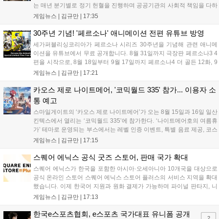
는 매년 분기별로 정기 헌혈을 진행하며 공공기관의 사회적 책임을 다하
고 있으며, 이번 행사에는 영화진흥위원회 등 14개 기관 임직원이 동참
게임뉴스 |
김규만
|
17:35
해 생명 나눔을 실천했습니다. 서태건 위원장은 이웃의 생명을 지키는
따뜻한 실천에 참여한 모든 임직원에게 감사의 뜻을 전하며 헌혈 문화
30주년 기념! '페르소나' 애니메이션 전편 유튜브 방영
확산에 앞장섰습니다....
세가퍼블리싱코리아가 페르소나 시리즈 30주년을 기념해 관련 애니메
이션을 유튜브에서 무료 공개합니다. 8월 31일까지 극장판 페르소나3 4
편을 시작으로, 8월 18일부터 9월 17일까지 페르소나4 더 골든 12화, 9
월 15일부터 10월 14일까지 페르소나5 시리즈가 순차 공개됩니다. 또한
게임뉴스 |
김규만
|
17:21
8월 16일까지 SNS를 통해 축하 메시지를 모집하며, 선정된 내용은 기념
영상 및 대형 전광판에 소개될 예정입니다....
카오스 제로 나이트메어, '코믹월드 335' 참가... 이용자 소
통 예고
스마일게이트의 ‘카오스 제로 나이트메어’가 오는 8월 15일과 16일 일산
킨텍스에서 열리는 ‘코믹월드 335’에 참가한다. ‘나이트메어호의 여름휴
가’ 테마로 운영되는 부스에서는 레벨 인증 이벤트, 특별 음료 제공, 코스
프레 모델 포토존 등 다채로운 행사가 진행된다. 유명 코스어 7인이 캐릭
게임뉴스 |
김규만
|
17:15
터로 변신해 이용자를 맞이하며, SNS 인증 시 추가 굿즈도 증정한다. 자
세한 정보는 공식 커뮤니티에서 확인 가능하다....
스퀘어 에닉스 공식 굿즈 스토어, 판매 국가 확대
스퀘어 에닉스가 한국을 포함한 아시아·오세아니아 10개국을 대상으로
공식 온라인 스토어 스퀘어 에닉스 스토어 플러스의 서비스 지역을 확대
했습니다. 이제 한국어 지원과 원화 결제가 가능하며 파이널 판타지, 니
어 등 주요 게임의 피규어, 굿즈를 구매할 수 있습니다. 신상품이 순차적
게임뉴스 |
김규만
|
17:13
으로 추가될 예정이며 이용자는 사이트에서 국가를 한국으로 설정해 이
용 가능합니다....
한국e스포츠협회, e스포츠 국가대표 유니폼 공개
2