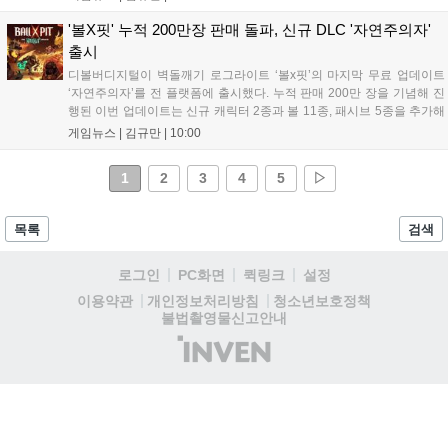
일랜드 이벤트로 펫 블레이즈와 팝시를 선보일 예정이다. 이번 업데이트
로 전략적 전투의 재미가 더욱 강화될 것으로 기대된다....
'볼X핏' 누적 200만장 판매 돌파, 신규 DLC '자연주의자'
출시
디볼버디지털이 벽돌깨기 로그라이트 ‘볼x핏’의 마지막 무료 업데이트
‘자연주의자’를 전 플랫폼에 출시했다. 누적 판매 200만 장을 기념해 진
행된 이번 업데이트는 신규 캐릭터 2종과 볼 11종, 패시브 5종을 추가해
전략적 재미를 높였다. 게임은 PC와 콘솔, 모바일에서 한글판으로 즐길
게임뉴스 |
김규만
|
10:00
수 있으며, 개발사는 조만간 게임과 관련한 새로운 소식을 전할 예정이
라고 밝혀 향후 행보에 기대감을 모으고 있다. 상세 정보는 공식 홈페이
1
2
3
4
5
▷
지에서 확인 가능하다....
목록
검색
로그인
PC화면
퀵링크
설정
청소년보호정책
이용약관
개인정보처리방침
불법촬영물신고안내
(주)
인
벤