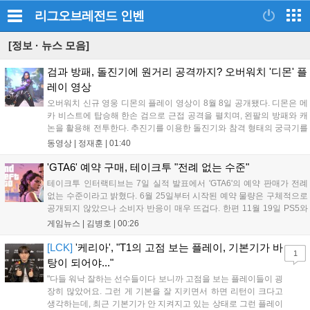
리그오브레전드
인벤
[정보 · 뉴스 모음]
검과 방패, 돌진기에 원거리 공격까지? 오버워치 '디몬' 플
레이 영상
오버워치 신규 영웅 디몬의 플레이 영상이 8월 8일 공개됐다. 디몬은 메
카 비스트에 탑승해 한손 검으로 근접 공격을 펼치며, 왼팔의 방패와 캐
논을 활용해 전투한다. 추진기를 이용한 돌진기와 참격 형태의 궁극기를
보유했고, 메카 파괴 시 맨몸으로 기관총을 사용하는 특징이 있다. 디몬
동영상 |
정재훈
|
01:40
은 오는 8월 12일 시작되는 시즌4 부산의 영웅들 업데이트를 통해 정식
출시될 예정이다....
'GTA6' 예약 구매, 테이크투 "전례 없는 수준"
테이크투 인터랙티브는 7일 실적 발표에서 'GTA6'의 예약 판매가 전례
없는 수준이라고 밝혔다. 6월 25일부터 시작된 예약 물량은 구체적으로
공개되지 않았으나 소비자 반응이 매우 뜨겁다. 한편 11월 19일 PS5와
Xbox 시리즈 X|S로 정식 출시될 예정이며, 록스타 게임즈는 한국 시각
게임뉴스 |
김병호
|
00:26
28일 오전 4시 넷플릭스를 통해 장편 영상 'Grand Theft Auto VI: An
Extended Look'을 최초 공개할 계획이다....
[LCK]
'케리아', "T1의 고점 보는 플레이, 기본기가 바
1
탕이 되어야..."
"다들 워낙 잘하는 선수들이다 보니까 고점을 보는 플레이들이 굉
장히 많았어요. 그런 게 기본을 잘 지키면서 하면 리턴이 크다고
생각하는데, 최근 기본기가 안 지켜지고 있는 상태로 그런 플레이