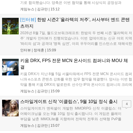
기로 합의했습니다. 양측은 이번 협약을 통해 시상식의 공정성과
전문성을 강화하고 MZ세대를 겨냥한 미디어 영향력을 확대해 e
게임뉴스 |
김규만
|
15:12
스포츠 전 종목을 아우르는 대표 연례 행사로 육성할 계획입니다.
김영만 회장은 10년 만에 재추진되는 이번 시상식이 e스포츠의
[인터뷰]
한밤 시즌2 '울라텍의 저주', 서사부터 엔드 콘텐
성과와 가치를 널리 알리는 권위 있는 행사가 되도록 노력하겠다
츠까지
고 밝혔습니다....
2026년 8월 7일, 월드오브워크래프트: 한밤의 두 번째 시즌 '울라텍의 저
주' 개발자 인터뷰가 진행되었습니다. 이번 업데이트는 신규 야외 지역
'똬리의 섬'과 공격대 '맹독 심연', 야외 우두머리를 인스턴스로 재해석한
'소굴'을 포함합니다. 개발진은 하우징 시스템 개선 및 신화+ 던전 로테이
인터뷰 |
정재훈
|
15:09
션, 공격대 보상 강화 등을 예고하며, 한국 팬들의 열정적인 성원에 감사
를 표했습니다....
키움 DRX, FPS 전문 MCN 온사이드 컴퍼니와 MOU 체
결
키움 DRX가 지난 8월 5일 서울타워에서 FPS 전문 MCN 온사이드 컴퍼
니와 e스포츠 콘텐츠 강화를 위한 업무 협약을 체결했다. 양사는 이번 협
약을 통해 키움 DRX의 발로란트 선수단 IP와 온사이드 컴퍼니의 크리에
이터 네트워크를 결합하여 정규 및 특별 콘텐츠를 공동 기획한다. 또한
게임뉴스 |
김규만
|
15:09
디지털 콘텐츠 제작을 넘어 팬들이 직접 참여하는 오프라인 행사 등 온·
오프라인 연계 프로그램을 순차적으로 선보이며 e스포츠 생태계 확장에
스마일게이트 신작 '이클립스', 9월 10일 정식 출시
4
나설 계획이다....
스마일게이트가 엔픽셀이 개발한 MMORPG 신작 이클립스: 더
어웨이크닝을 오는 9월 10일 정식 출시합니다. 이 게임은 플레이
부담을 낮춘 MMOLite를 지향하며 전략적 전투와 선택형 PvP를
특징으로 합니다. 현재 공식 홈페이지와 앱 마켓에서 사전등록을
게임뉴스 |
김규만
|
15:07
진행 중이며 참여자에게는 초월 소환권 등 다양한 보상을 제공합