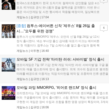
한국e스포츠협회가 한국 도자기의 절제미와 강인함을 담은 e스
포츠 국가대표 공식 유니폼과 캡슐 컬렉션을 공개했다. 이번 유니
폼은 아시안게임 및 사전 행사에서 착용될 예정이며, 일상복으로
구성된 컬렉션은 오는 8월 28일부터 골스튜디오 공식 홈페이지
게임뉴스 |
김규만
|
17:04
와 무신사, 오프라인 매장에서 판매된다. 다만 아시안게임 결선에
서는 대회 규정에 따라 별도의 유니폼을 착용할 계획이다....
[종합]
컴투스-에이버튼 신작 '제우스' 8월 26일 출
6
시…"모두를 위한 경쟁"
컴투스가 신작 MMORPG '제우스: 오만의 신'을 8월 26일 낮 12시
정식 출시한다. 넥슨 부사장 출신 김대훤 대표가 이끄는 에이버튼
의 첫 작품이다. 컴투스는 7일 쇼케이스를 열고 출시일과 함께 핵
심 콘텐츠, 유료화 정책, 운영 방향을 공개했다. 캐릭터명 선점은
게임뉴스 |
이두현
|
16:40
8월 13일 오후 8시 시작한다. '제우스: 오만의 신'은 최고신 제우스
의 오만으로 균열이...
모바일 SF 기갑 전략 '타이탄 러쉬: 서바이벌' 정식 출시
엔조이게임은 7일 SF 기갑 전략 게임 ‘타이탄 러쉬: 서바이벌’을 구글 플
레이와 애플 앱스토어에 정식 출시했다. 외계 괴수의 침공으로 붕괴한
미래를 배경으로 이용자는 직접 타이탄을 제작 및 조종하며 인류 생존을
위한 전투를 펼친다. 지휘관 모집, 피난처 운영, 연맹 협동 콘텐츠가 특징
게임뉴스 |
김규만
|
16:13
이며 출시를 기념해 접속 시 영웅 경험치와 다이아몬드 등 다양한 성장
지원 보상을 제공한다. 상세 내용은 공식 커뮤니티에서 확인 가능하다....
모바일 파밍 MMORPG, '히어로 랜드M' 정식 출시
오리엔조이는 7일 모바일 파밍 MMORPG 히어로 랜드M을 애플 앱스토
어와 구글플레이에 정식 출시했다. 스팀 원작의 핵심 재미를 모바일로
구현한 이 게임은 장비 수집과 조합을 통한 영웅 성장이 특징이며, 3개의
무기 스킬을 활용한 전략적 전투와 길드전 등 다양한 콘텐츠를 제공한
게임뉴스 |
김규만
|
16:06