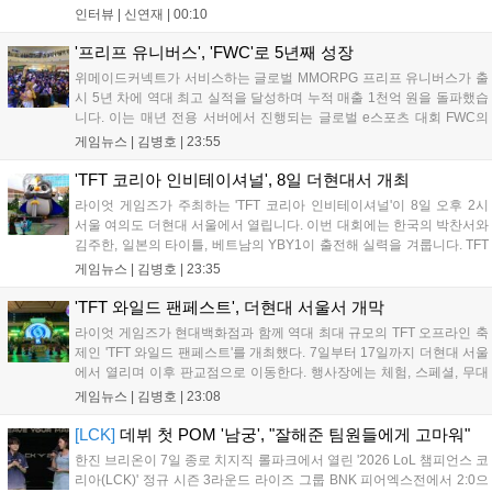
를 추구하다 보니까 팀적으로 안 좋은 사고가 계속 많이 났던 것
인터뷰 |
신연재
|
00:10
같습니다." T1은 6일 서울 종로구 치지직 롤파크에서 열린 '2026
LoL 챔피언스 코리아(LCK)'...
'프리프 유니버스', 'FWC'로 5년째 성장
위메이드커넥트가 서비스하는 글로벌 MMORPG 프리프 유니버스가 출
시 5년 차에 역대 최고 실적을 달성하며 누적 매출 1천억 원을 돌파했습
니다. 이는 매년 전용 서버에서 진행되는 글로벌 e스포츠 대회 FWC의
영향이 큽니다. FWC는 이용자가 동일한 조건에서 시즌을 함께 즐기는
게임뉴스 |
김병호
|
23:55
구조로, 올해 4월 시작된 FWC 2026은 전년 대비 매출과 이용자 지표가
대폭 상승하는 성과를 냈습니다. 오는 10월 필리핀 마닐라에서 총상금
'TFT 코리아 인비테이셔널', 8일 더현대서 개최
11만 달러 규모의 제4회 FWC 그랜드 파이널이 개최될 예정이며, 위메
라이엇 게임즈가 주최하는 'TFT 코리아 인비테이셔널'이 8일 오후 2시
이드커넥트는 이를 통해 커뮤니티 중심의 장기 성장 모델을 지속할 방침
서울 여의도 더현대 서울에서 열립니다. 이번 대회에는 한국의 박찬서와
입니다....
김주한, 일본의 타이틀, 베트남의 YBY1이 출전해 실력을 겨룹니다. TFT
는 소속팀 없이 개인 자격으로 참가하는 독특한 대회 구조를 가지며, 누
게임뉴스 |
김병호
|
23:35
구나 참여 가능한 '소파에서 왕관까지'라는 철학을 실천하고 있습니다.
17일까지 이어지는 이번 행사는 신규 세트 체험과 공연 등 다양한 즐길
'TFT 와일드 팬페스트', 더현대 서울서 개막
거리를 제공하며, 이후 현대백화점 판교점에서도 행사가 이어질 예정입
라이엇 게임즈가 현대백화점과 함께 역대 최대 규모의 TFT 오프라인 축
니다. 연말에는 라스베이거스 오픈이 개최됩니다....
제인 'TFT 와일드 팬페스트'를 개최했다. 7일부터 17일까지 더현대 서울
에서 열리며 이후 판교점으로 이동한다. 행사장에는 체험, 스페셜, 무대
존이 마련됐으며 8일 오후 2시 인비테이셔널, 15일 오후 2시 스트리머
게임뉴스 |
김병호
|
23:08
매치, 17일 오후 7시 30분 QWER 공연 등 다채로운 일정이 준비되어 있
다. 사전 예약은 조기 마감될 만큼 큰 인기를 끌고 있다....
[LCK]
데뷔 첫 POM '남궁', "잘해준 팀원들에게 고마워"
한진 브리온이 7일 종로 치지직 롤파크에서 열린 '2026 LoL 챔피언스 코
리아(LCK)' 정규 시즌 3라운드 라이즈 그룹 BNK 피어엑스전에서 2:0으