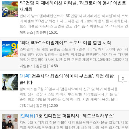
니다. 또한 카카오톡 채널 추가 시 주차별 스페셜 쿠폰과 한정 스
SD건담 지 제네레이션 이터널, '라크로아의 용사' 이벤트
킨, 경품 이벤트 등 풍성한 혜택을 마련해 이용자들의 기대를 모
재개최
으고 있습니다....
반다이 남코 엔터테인먼트가 ‘SD건담 지 제네레이션 이터널’에서 스토
리 이벤트 ‘SD건담 외전Ⅰ 지크 지온 편 라크로아의 용사’를 재개최한다.
보스 배틀로 카드다스 코인을 얻고 강적 습격 이벤트로 SSR 나이트 건
담을 획득할 수 있다. 로그인 보너스로 최대 다이아 3,000개를 지급하며,
게임뉴스 |
김규만
|
15:01
8월 31일까지 실물대 유니콘 건담 입상 피날레를 기념해 SSR 유닛을 전
원 증정한다. 또한 9월 30일까지 공식 유튜브에서 특별 프로그램을 시청
"최대 90%" 스마일게이트 스토브 여름 할인 시작
할 수 있다....
스마일게이트 게임 플랫폼 스토브가 7일부터 17일까지 500여 종의 게
임을 최대 90% 할인하는 쿨썸머 빅세일을 진행한다. 페치카 등 다양한
게임이 포함되며 3차에 걸친 할인 쿠폰도 제공된다. 15일에는 1920년대
경성 배경의 신작 그날의 신문이 출시되며, 15일부터 17일까지는 국내
게임뉴스 |
김규만
|
14:58
개발사 게임을 위한 시크릿 쿠폰도 추가 발행될 예정이다. 자세한 내용
은 공식 페이지에서 확인 가능하다....
[기획]
검은사막 최초의 '하이퍼 부스트', 직접 해봤
2
습니다
펄어비스는 7월 29일부터 '검은사막'에서 신규 및 복귀 이용자를
위한 상시 성장 시스템 '하이퍼 부스트'를 시작했습니다. 이는 단
순히 최고 레벨을 제공하는 것이 아니라, 시즌 캐릭터 육성, 올비
아 아카데미 수료, 아침의 나라 설화 진행 등 4단계 과정을 통해
기획기사 |
김규만
|
12:00
게임에 적응하며 공방합 750을 목표로 성장하는 구조입니다. 이
용자는 과제를 완수하며 동(V) 투발라 장비와 검은별 무기, 카라
[인터뷰]
1호 인디전문 퍼블리셔, '레드브릭하우스'
자드 장신구 등을 획득해 주요 콘텐츠에 진입할 수 있습니다....
지난 6월 인디게임 전문 퍼블리셔 레드브릭하우스가 문을 열었다. 네오
위즈 투자사업본부에서 함께 일하던 세 사람이 나와 세운 회사다. 본부