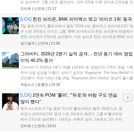
로 승리하며 그룹 1위로 올라섰다. 개막 2연패 이후 곧바로 2연승을 만
들어내면서 이어질 4라운드에 대한 기대감을 올렸다. 다음은 이날 데뷔
인터뷰 |
신연재
|
21:22
첫 POM을 수상한 '남궁' 남궁성훈의 POM 인터뷰 전문이다....
[LCK]
한진 브리온, BNK 피어엑스 꺾고 '라이즈 1위' 등극
7일 종로 치지직 롤파크에서 열린 '2026 LoL 챔피언스 코리아(LCK)' 정
규 시즌 3라운드 라이즈 그룹, BNK 피어엑스와 한진 브리온의 대결에서
한진 브리온이 2:0으로 승리했다. 이번 승리로 한진 브리온은 BNK 피어
엑스를 제치고 라이즈 그룹 1위로 올라섰다. 1세트, 한진 브리온이 '로머'
경기결과 |
신연재
|
21:06
조우진의 로크를 중심으로 게임을 유리하게 풀어갔다. '...
그라비티, 2026년 2분기 실적 공개… 전년 동기 대비 영업
이익 40.2% 증가
그라비티가 2026년 2분기 매출 1,619억 원, 영업이익 276억 원을 기록
하며 내실 성장을 이뤘다. 상반기 실적은 ‘Ragnarok: The New World’가
견인했다. 하반기에는 8월 18일 ‘Ragnarok Zero: Global’ 동남아 출시를
시작으로 9월 3일 ‘달려라 헤베레케 EX’, 9월 22일 ‘갈바테인’ 등 다양한
게임뉴스 |
윤홍만
|
19:38
신작을 선보인다. 4분기에는 ‘쟈레코 아케이드 콜렉션’과 ‘라이트 오디세
이’ 출시가 예정돼 있으며, 2027년에는 ‘Ragnarok 3’ 등 대작을 글로벌
[LCK]
2연속 POM '룰러', "'듀로'와 바텀 구도 연습
2
출시할 계획이다. 그라비티는 조인트벤처 설립과 라그나로크 에코 시스
많이 했다"
템 구축을 통해 신성장 동력을 확보할 방침이다....
젠지 e스포츠가 7일 종로 치지직 롤파크에서 열린 '2026 LoL 챔
피언스 코리아(LCK)' 정규 시즌 3라운드 레전드 그룹 kt 롤스터전
에서 2:0으로 승리했다. 1세트는 퍼펙트 승리, 2세트도 1만 차이
를 벌리며 25분 만에 승리하면서 말 그대로 압도적인 경기력을 선
인터뷰 |
신연재
|
19:01
보였다. '룰러' 박재혁은 1세트 코그모, 2세트 이즈리얼로 맹활약