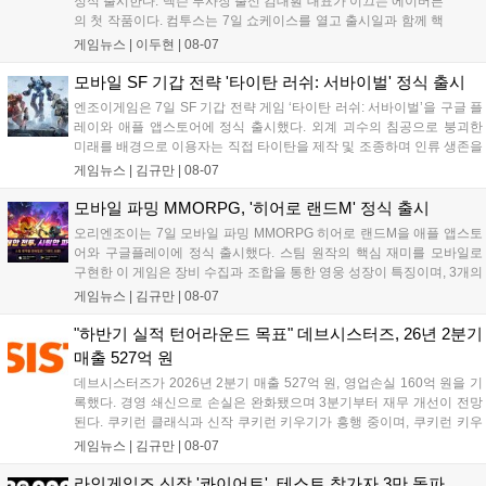
정식 출시한다. 넥슨 부사장 출신 김대훤 대표가 이끄는 에이버튼
의 첫 작품이다. 컴투스는 7일 쇼케이스를 열고 출시일과 함께 핵
심 콘텐츠, 유료화 정책, 운영 방향을 공개했다. 캐릭터명 선점은
게임뉴스 |
이두현
|
08-07
8월 13일 오후 8시 시작한다. '제우스: 오만의 신'은 최고신 제우스
의 오만으로 균열이...
모바일 SF 기갑 전략 '타이탄 러쉬: 서바이벌' 정식 출시
엔조이게임은 7일 SF 기갑 전략 게임 ‘타이탄 러쉬: 서바이벌’을 구글 플
레이와 애플 앱스토어에 정식 출시했다. 외계 괴수의 침공으로 붕괴한
미래를 배경으로 이용자는 직접 타이탄을 제작 및 조종하며 인류 생존을
위한 전투를 펼친다. 지휘관 모집, 피난처 운영, 연맹 협동 콘텐츠가 특징
게임뉴스 |
김규만
|
08-07
이며 출시를 기념해 접속 시 영웅 경험치와 다이아몬드 등 다양한 성장
지원 보상을 제공한다. 상세 내용은 공식 커뮤니티에서 확인 가능하다....
모바일 파밍 MMORPG, '히어로 랜드M' 정식 출시
오리엔조이는 7일 모바일 파밍 MMORPG 히어로 랜드M을 애플 앱스토
어와 구글플레이에 정식 출시했다. 스팀 원작의 핵심 재미를 모바일로
구현한 이 게임은 장비 수집과 조합을 통한 영웅 성장이 특징이며, 3개의
무기 스킬을 활용한 전략적 전투와 길드전 등 다양한 콘텐츠를 제공한
게임뉴스 |
김규만
|
08-07
다. 정식 출시를 기념해 사전예약자 50만 명 달성 보상을 포함한 다양한
혜택을 지급하며, 상세 내용은 공식 라운지에서 확인할 수 있다. 이용자
"하반기 실적 턴어라운드 목표" 데브시스터즈, 26년 2분기
는 게임 접속 및 주요 콘텐츠 플레이를 통해 성장을 지원받을 수 있다....
매출 527억 원
데브시스터즈가 2026년 2분기 매출 527억 원, 영업손실 160억 원을 기
록했다. 경영 쇄신으로 손실은 완화됐으며 3분기부터 재무 개선이 전망
된다. 쿠키런 클래식과 신작 쿠키런 키우기가 흥행 중이며, 쿠키런 키우
기는 13일 첫 업데이트를 시작으로 2주 간격의 콘텐츠를 제공한다. 또한
게임뉴스 |
김규만
|
08-07
9월 미국 로블록스 개발자 컨퍼런스에 참여해 IP 생태계를 확장할 계획
이다. 회사는 비용 효율화와 신작 흥행을 통해 하반기 실적 턴어라운드
라인게임즈 신작 '콰이어트', 테스트 참가자 3만 돌파