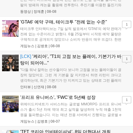
팔의 방패와 캐논을 활용해 전투한다. 추진기를 이용한 돌진기와
참격 형태의 궁극기를 보유했고, 메카 파괴 시 맨몸으로 기관총을
동영상 |
정재훈
|
08-08
사용하는 특징이 있다. 디몬은 오는 8월 12일 시작되는 시즌4 부
산의 영웅들 업데이트를 통해 정식 출시될 예정이다....
'GTA6' 예약 구매, 테이크투 "전례 없는 수준"
1
테이크투 인터랙티브는 7일 실적 발표에서 'GTA6'의 예약 판매가
전례 없는 수준이라고 밝혔다. 6월 25일부터 시작된 예약 물량은
구체적으로 공개되지 않았으나 소비자 반응이 매우 뜨겁다. 한편
11월 19일 PS5와 Xbox 시리즈 X|S로 정식 출시될 예정이며, 록
게임뉴스 |
김병호
|
08-08
스타 게임즈는 한국 시각 28일 오전 4시 넷플릭스를 통해 장편 영
상 'Grand Theft Auto VI: An Extended Look'을 최초 공개할 계획
[LCK]
'케리아', "T1의 고점 보는 플레이, 기본기가 바
1
이다....
탕이 되어야..."
"다들 워낙 잘하는 선수들이다 보니까 고점을 보는 플레이들이 굉
장히 많았어요. 그런 게 기본을 잘 지키면서 하면 리턴이 크다고
생각하는데, 최근 기본기가 안 지켜지고 있는 상태로 그런 플레이
를 추구하다 보니까 팀적으로 안 좋은 사고가 계속 많이 났던 것
인터뷰 |
신연재
|
08-08
같습니다." T1은 6일 서울 종로구 치지직 롤파크에서 열린 '2026
LoL 챔피언스 코리아(LCK)'...
'프리프 유니버스', 'FWC'로 5년째 성장
1
위메이드커넥트가 서비스하는 글로벌 MMORPG 프리프 유니버
스가 출시 5년 차에 역대 최고 실적을 달성하며 누적 매출 1천억
원을 돌파했습니다. 이는 매년 전용 서버에서 진행되는 글로벌 e
스포츠 대회 FWC의 영향이 큽니다. FWC는 이용자가 동일한 조
게임뉴스 |
김병호
|
08-07
건에서 시즌을 함께 즐기는 구조로, 올해 4월 시작된 FWC 2026
은 전년 대비 매출과 이용자 지표가 대폭 상승하는 성과를 냈습니
'TFT 코리아 인비테이셔널', 8일 더현대서 개최