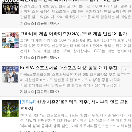
를 이끌 방침이다....
라인게임즈가 개발 중인 협동 코미디 호러 신작 QUIET가 지난 3일부터
시작된 스팀 플레이 테스트에서 3일 만에 참가자 3만 명을 돌파하며 큰
관심을 받고 있습니다. 오리 외계인이 보스를 피해 탈출하는 이 게임은
최대 4인 협동을 지원하며, 소음 관리와 물리 법칙을 활용한 전략적 플레
게임뉴스 |
김규만
|
08-07
이가 핵심입니다. 라인게임즈는 수집된 이용자 피드백을 반영해 게임성
을 개선 중이며, 상세 정보는 스팀 페이지에서 확인 가능합니다....
그라비티 게임 어라이즈(GGA), '도쿄 게임 던전13' 참가
그라비티 게임 어라이즈(GGA)가 오는 8월 8일 오전 11시부터 오후 5시
까지 일본 도쿄도립 산업무역센터 하마마쓰초관에서 열리는 인디 게임
전시회 ‘도쿄 게임 던전 13’에 참가합니다. GGA는 이번 행사에서
‘JALECO ARCADE COLLECTION’ 시리즈의 미공개 작품 12종을 최초
게임뉴스 |
김규만
|
08-07
공개하며, ‘다함께 쿠키요미. 월드 한국 Ver.’ 등 다양한 인디 게임을 선보
입니다. 시연 참여 관람객에게는 선착순으로 특별 굿즈를 증정하며, 인
KeSPA-스포츠서울, 'e스포츠 대상' 공동 개최 추진
1
디 게임 생태계 활성화와 신규 타이틀 반응 확인을 목표로 합니다....
한국e스포츠협회와 스포츠서울은 지난 6일 업무협약을 맺고 올
해 대한민국 e스포츠 발전을 위한 ‘e스포츠 대상’을 공동 개최하
기로 합의했습니다. 양측은 이번 협약을 통해 시상식의 공정성과
전문성을 강화하고 MZ세대를 겨냥한 미디어 영향력을 확대해 e
게임뉴스 |
김규만
|
08-07
스포츠 전 종목을 아우르는 대표 연례 행사로 육성할 계획입니다.
김영만 회장은 10년 만에 재추진되는 이번 시상식이 e스포츠의
[인터뷰]
한밤 시즌2 '울라텍의 저주', 서사부터 엔드 콘텐
성과와 가치를 널리 알리는 권위 있는 행사가 되도록 노력하겠다
츠까지
고 밝혔습니다....
2026년 8월 7일, 월드오브워크래프트: 한밤의 두 번째 시즌 '울라텍의 저
주' 개발자 인터뷰가 진행되었습니다. 이번 업데이트는 신규 야외 지역
'똬리의 섬'과 공격대 '맹독 심연', 야외 우두머리를 인스턴스로 재해석한
'소굴'을 포함합니다. 개발진은 하우징 시스템 개선 및 신화+ 던전 로테이