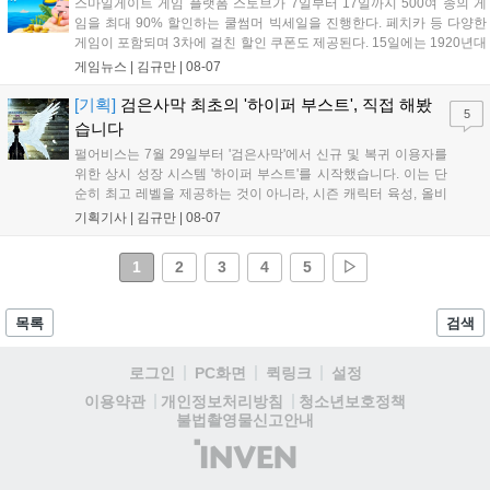
스마일게이트 게임 플랫폼 스토브가 7일부터 17일까지 500여 종의 게
임을 최대 90% 할인하는 쿨썸머 빅세일을 진행한다. 페치카 등 다양한
게임이 포함되며 3차에 걸친 할인 쿠폰도 제공된다. 15일에는 1920년대
경성 배경의 신작 그날의 신문이 출시되며, 15일부터 17일까지는 국내
게임뉴스 |
김규만
|
08-07
개발사 게임을 위한 시크릿 쿠폰도 추가 발행될 예정이다. 자세한 내용
은 공식 페이지에서 확인 가능하다....
[기획]
검은사막 최초의 '하이퍼 부스트', 직접 해봤
5
습니다
펄어비스는 7월 29일부터 '검은사막'에서 신규 및 복귀 이용자를
위한 상시 성장 시스템 '하이퍼 부스트'를 시작했습니다. 이는 단
순히 최고 레벨을 제공하는 것이 아니라, 시즌 캐릭터 육성, 올비
아 아카데미 수료, 아침의 나라 설화 진행 등 4단계 과정을 통해
기획기사 |
김규만
|
08-07
게임에 적응하며 공방합 750을 목표로 성장하는 구조입니다. 이
용자는 과제를 완수하며 동(V) 투발라 장비와 검은별 무기, 카라
1
2
3
4
5
▷
자드 장신구 등을 획득해 주요 콘텐츠에 진입할 수 있습니다....
목록
검색
로그인
PC화면
퀵링크
설정
청소년보호정책
이용약관
개인정보처리방침
불법촬영물신고안내
(주)
인