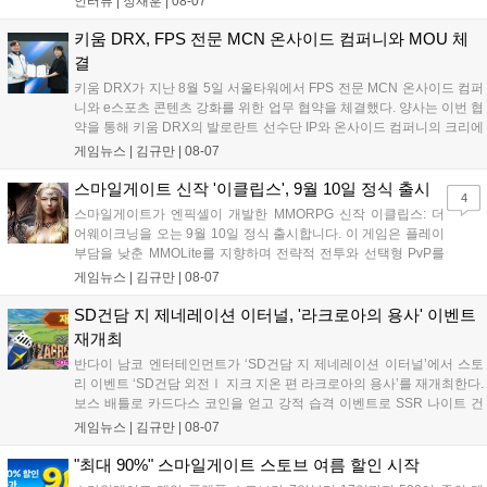
인터뷰 |
정재훈
|
08-07
션, 공격대 보상 강화 등을 예고하며, 한국 팬들의 열정적인 성원에 감사
를 표했습니다....
키움 DRX, FPS 전문 MCN 온사이드 컴퍼니와 MOU 체
결
키움 DRX가 지난 8월 5일 서울타워에서 FPS 전문 MCN 온사이드 컴퍼
니와 e스포츠 콘텐츠 강화를 위한 업무 협약을 체결했다. 양사는 이번 협
약을 통해 키움 DRX의 발로란트 선수단 IP와 온사이드 컴퍼니의 크리에
이터 네트워크를 결합하여 정규 및 특별 콘텐츠를 공동 기획한다. 또한
게임뉴스 |
김규만
|
08-07
디지털 콘텐츠 제작을 넘어 팬들이 직접 참여하는 오프라인 행사 등 온·
오프라인 연계 프로그램을 순차적으로 선보이며 e스포츠 생태계 확장에
스마일게이트 신작 '이클립스', 9월 10일 정식 출시
4
나설 계획이다....
스마일게이트가 엔픽셀이 개발한 MMORPG 신작 이클립스: 더
어웨이크닝을 오는 9월 10일 정식 출시합니다. 이 게임은 플레이
부담을 낮춘 MMOLite를 지향하며 전략적 전투와 선택형 PvP를
특징으로 합니다. 현재 공식 홈페이지와 앱 마켓에서 사전등록을
게임뉴스 |
김규만
|
08-07
진행 중이며 참여자에게는 초월 소환권 등 다양한 보상을 제공합
니다. 또한 카카오톡 채널 추가 시 주차별 스페셜 쿠폰과 한정 스
SD건담 지 제네레이션 이터널, '라크로아의 용사' 이벤트
킨, 경품 이벤트 등 풍성한 혜택을 마련해 이용자들의 기대를 모
재개최
으고 있습니다....
반다이 남코 엔터테인먼트가 ‘SD건담 지 제네레이션 이터널’에서 스토
리 이벤트 ‘SD건담 외전Ⅰ 지크 지온 편 라크로아의 용사’를 재개최한다.
보스 배틀로 카드다스 코인을 얻고 강적 습격 이벤트로 SSR 나이트 건
담을 획득할 수 있다. 로그인 보너스로 최대 다이아 3,000개를 지급하며,
게임뉴스 |
김규만
|
08-07
8월 31일까지 실물대 유니콘 건담 입상 피날레를 기념해 SSR 유닛을 전
원 증정한다. 또한 9월 30일까지 공식 유튜브에서 특별 프로그램을 시청
"최대 90%" 스마일게이트 스토브 여름 할인 시작
할 수 있다....