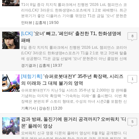
T1이 8일 종각 치지직 롤파크에서 진행된 '2026 LoL 챔피언스 코
리아(LCK)' 3라운드 한화생명e스포츠에게 1:2로 패배했다. 최근
분위기가 좋던 디플러스 기아를 꺾었던 T1은 금일 '오너' 문현준
을 빼고 신예 '페인터' 김은후를 투입시키는 강수를 뒀으나 결국
인터뷰 |
김홍제
|
19:50
아쉬운 결과를 맞이하게 됐다. 이하 T1 임재현 감독대행과 '페이
즈' 김수환의 인터뷰 내...
[LCK]
'오너' 빼고, '페인터' 출전한 T1, 한화생명에
8
패배
8일 종각 치지직 롤파크에서 진행된 '2026 LoL 챔피언스 코리아
(LCK)' 3라운드 한화생명e스포츠가 T1을 2:1로 꺾고 3연패 탈출
에 성공했다. T1은 금일 선발에 '오너' 문현준이 아닌 콜업된 신예
'페인터' 김은후를 투입했지만, 결국 1:2로 패배하고 말았다. T1은
경기결과 |
김홍제
|
19:37
'케리아'의 카밀이 좋은 플레이를 통해 한화생명 바텀 듀오의 점멸
을 빼냈다....
[체험기획]
'슈퍼로봇대전Y' 35주년 확장팩, 시리즈
1
의 미래와 그 대체 불가의 영역
슈퍼로봇대전Y가 지난 5일 시리즈 35주년 및 2,000만 장 판매를
기념하는 마지막 확장팩 ‘~가속하는 미래~’를 출시했다. 이번 확
장팩은 본편의 IF 스토리 형태로, 수성의 마녀 시즌2를 포함한 신
규 참전작과 크로스오버 합체기를 선보이며 작품을 완결 짓는다.
기획기사 |
강승진
|
13:20
기존 연출의 한계와 로봇 게임 시장의 어려움 속에서도 팬들이 원
하는 몰입감 있는 서사와 조합을 구현하며 시리즈의 미래를 향한
검과 방패, 돌진기에 원거리 공격까지? 오버워치 '디
5
새로운 가능성을 제시했다....
몬' 플레이 영상
오버워치 신규 영웅 디몬의 플레이 영상이 8월 8일 공개됐다. 디
몬은 메카 비스트에 탑승해 한손 검으로 근접 공격을 펼치며, 왼