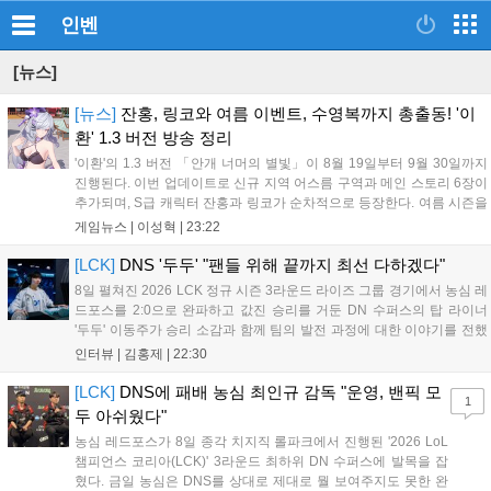
인벤
[뉴스]
[뉴스]
잔홍, 링코와 여름 이벤트, 수영복까지 총출동! '이
환' 1.3 버전 방송 정리
'이환'의 1.3 버전 「안개 너머의 별빛」이 8월 19일부터 9월 30일까지
진행된다. 이번 업데이트로 신규 지역 어스름 구역과 메인 스토리 6장이
추가되며, S급 캐릭터 잔홍과 링코가 순차적으로 등장한다. 여름 시즌을
맞아 비치발리볼, 수상 오토바이 등 다채로운 이벤트가 열리고, 캐릭터
게임뉴스 |
이성혁
|
23:22
렌더링 개선 및 랜덤 코스튬 등 편의성도 강화된다. 8월 11일까지 사용
가능한 교환 코드 3종이 제공되며, 상세 일정은 공식 채널을 통해 확인할
[LCK]
DNS '두두' "팬들 위해 끝까지 최선 다하겠다"
수 있다....
8일 펼쳐진 2026 LCK 정규 시즌 3라운드 라이즈 그룹 경기에서 농심 레
드포스를 2:0으로 완파하고 값진 승리를 거둔 DN 수퍼스의 탑 라이너
'두두' 이동주가 승리 소감과 함께 팀의 발전 과정에 대한 이야기를 전했
다. 먼저 오랜만의 2:0 완승에 대해 '두두'는 "진짜 오랜만에 거둔 2:0 승
인터뷰 |
김홍제
|
22:30
리라 기쁘다. 특히 불리했던 1세트를 역전승으로 이끌어내...
[LCK]
DNS에 패배 농심 최인규 감독 "운영, 밴픽 모
1
두 아쉬웠다"
농심 레드포스가 8일 종각 치지직 롤파크에서 진행된 '2026 LoL
챔피언스 코리아(LCK)' 3라운드 최하위 DN 수퍼스에 발목을 잡
혔다. 금일 농심은 DNS를 상대로 제대로 뭘 보여주지도 못한 완