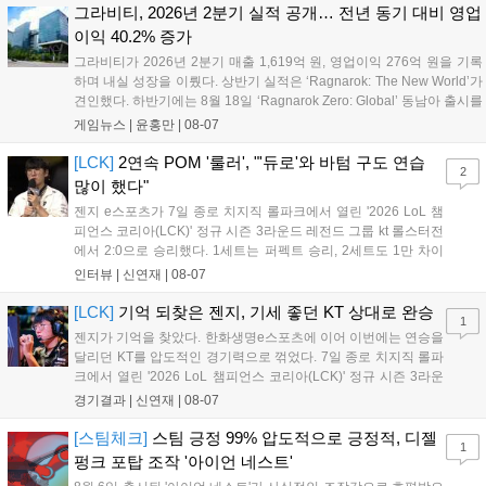
그라비티, 2026년 2분기 실적 공개… 전년 동기 대비 영업
이익 40.2% 증가
그라비티가 2026년 2분기 매출 1,619억 원, 영업이익 276억 원을 기록
하며 내실 성장을 이뤘다. 상반기 실적은 ‘Ragnarok: The New World’가
견인했다. 하반기에는 8월 18일 ‘Ragnarok Zero: Global’ 동남아 출시를
시작으로 9월 3일 ‘달려라 헤베레케 EX’, 9월 22일 ‘갈바테인’ 등 다양한
게임뉴스 |
윤홍만
|
08-07
신작을 선보인다. 4분기에는 ‘쟈레코 아케이드 콜렉션’과 ‘라이트 오디세
이’ 출시가 예정돼 있으며, 2027년에는 ‘Ragnarok 3’ 등 대작을 글로벌
[LCK]
2연속 POM '룰러', "'듀로'와 바텀 구도 연습
2
출시할 계획이다. 그라비티는 조인트벤처 설립과 라그나로크 에코 시스
많이 했다"
템 구축을 통해 신성장 동력을 확보할 방침이다....
젠지 e스포츠가 7일 종로 치지직 롤파크에서 열린 '2026 LoL 챔
피언스 코리아(LCK)' 정규 시즌 3라운드 레전드 그룹 kt 롤스터전
에서 2:0으로 승리했다. 1세트는 퍼펙트 승리, 2세트도 1만 차이
를 벌리며 25분 만에 승리하면서 말 그대로 압도적인 경기력을 선
인터뷰 |
신연재
|
08-07
보였다. '룰러' 박재혁은 1세트 코그모, 2세트 이즈리얼로 맹활약
하며 POM에 선정됐...
[LCK]
기억 되찾은 젠지, 기세 좋던 KT 상대로 완승
1
젠지가 기억을 찾았다. 한화생명e스포츠에 이어 이번에는 연승을
달리던 KT를 압도적인 경기력으로 꺾었다. 7일 종로 치지직 롤파
크에서 열린 '2026 LoL 챔피언스 코리아(LCK)' 정규 시즌 3라운
드 레전드 그룹, kt 롤스터와 젠지 e스포츠의 대결에서 젠지가 압
경기결과 |
신연재
|
08-07
승을 거뒀다. 개막주까지만 해도 급격하게 흔들리던 젠지였지만,
기억을 되찾기라도 한 듯 1,...
[스팀체크]
스팀 긍정 99% 압도적으로 긍정적, 디젤
1
펑크 포탑 조작 '아이언 네스트'