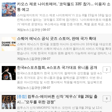
영상 및 대형 전광판에 소개될 예정입니다....
카오스 제로 나이트메어, '코믹월드 335' 참가... 이용자 소
통 예고
스마일게이트의 ‘카오스 제로 나이트메어’가 오는 8월 15일과 16일 일산
킨텍스에서 열리는 ‘코믹월드 335’에 참가한다. ‘나이트메어호의 여름휴
가’ 테마로 운영되는 부스에서는 레벨 인증 이벤트, 특별 음료 제공, 코스
프레 모델 포토존 등 다채로운 행사가 진행된다. 유명 코스어 7인이 캐릭
게임뉴스 |
김규만
|
08-07
터로 변신해 이용자를 맞이하며, SNS 인증 시 추가 굿즈도 증정한다. 자
세한 정보는 공식 커뮤니티에서 확인 가능하다....
스퀘어 에닉스 공식 굿즈 스토어, 판매 국가 확대
스퀘어 에닉스가 한국을 포함한 아시아·오세아니아 10개국을 대상으로
공식 온라인 스토어 스퀘어 에닉스 스토어 플러스의 서비스 지역을 확대
했습니다. 이제 한국어 지원과 원화 결제가 가능하며 파이널 판타지, 니
어 등 주요 게임의 피규어, 굿즈를 구매할 수 있습니다. 신상품이 순차적
게임뉴스 |
김규만
|
08-07
으로 추가될 예정이며 이용자는 사이트에서 국가를 한국으로 설정해 이
용 가능합니다....
한국e스포츠협회, e스포츠 국가대표 유니폼 공개
2
한국e스포츠협회가 한국 도자기의 절제미와 강인함을 담은 e스
포츠 국가대표 공식 유니폼과 캡슐 컬렉션을 공개했다. 이번 유니
폼은 아시안게임 및 사전 행사에서 착용될 예정이며, 일상복으로
구성된 컬렉션은 오는 8월 28일부터 골스튜디오 공식 홈페이지
게임뉴스 |
김규만
|
08-07
와 무신사, 오프라인 매장에서 판매된다. 다만 아시안게임 결선에
서는 대회 규정에 따라 별도의 유니폼을 착용할 계획이다....
[종합]
컴투스-에이버튼 신작 '제우스' 8월 26일 출
8
시…"모두를 위한 경쟁"
컴투스가 신작 MMORPG '제우스: 오만의 신'을 8월 26일 낮 12시