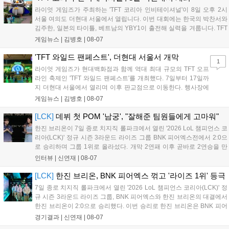
다. 오는 10월 필리핀 마닐라에서 총상금 11만 달러 규모의 제4회
라이엇 게임즈가 주최하는 'TFT 코리아 인비테이셔널'이 8일 오후 2시
FWC 그랜드 파이널이 개최될 예정이며, 위메이드커넥트는 이를
서울 여의도 더현대 서울에서 열립니다. 이번 대회에는 한국의 박찬서와
통해 커뮤니티 중심의 장기 성장 모델을 지속할 방침입니다....
김주한, 일본의 타이틀, 베트남의 YBY1이 출전해 실력을 겨룹니다. TFT
는 소속팀 없이 개인 자격으로 참가하는 독특한 대회 구조를 가지며, 누
게임뉴스 |
김병호
|
08-07
구나 참여 가능한 '소파에서 왕관까지'라는 철학을 실천하고 있습니다.
17일까지 이어지는 이번 행사는 신규 세트 체험과 공연 등 다양한 즐길
'TFT 와일드 팬페스트', 더현대 서울서 개막
1
거리를 제공하며, 이후 현대백화점 판교점에서도 행사가 이어질 예정입
라이엇 게임즈가 현대백화점과 함께 역대 최대 규모의 TFT 오프
니다. 연말에는 라스베이거스 오픈이 개최됩니다....
라인 축제인 'TFT 와일드 팬페스트'를 개최했다. 7일부터 17일까
지 더현대 서울에서 열리며 이후 판교점으로 이동한다. 행사장에
는 체험, 스페셜, 무대 존이 마련됐으며 8일 오후 2시 인비테이셔
게임뉴스 |
김병호
|
08-07
널, 15일 오후 2시 스트리머 매치, 17일 오후 7시 30분 QWER 공
연 등 다채로운 일정이 준비되어 있다. 사전 예약은 조기 마감될
[LCK]
데뷔 첫 POM '남궁', "잘해준 팀원들에게 고마워"
만큼 큰 인기를 끌고 있다....
한진 브리온이 7일 종로 치지직 롤파크에서 열린 '2026 LoL 챔피언스 코
리아(LCK)' 정규 시즌 3라운드 라이즈 그룹 BNK 피어엑스전에서 2:0으
로 승리하며 그룹 1위로 올라섰다. 개막 2연패 이후 곧바로 2연승을 만
들어내면서 이어질 4라운드에 대한 기대감을 올렸다. 다음은 이날 데뷔
인터뷰 |
신연재
|
08-07
첫 POM을 수상한 '남궁' 남궁성훈의 POM 인터뷰 전문이다....
[LCK]
한진 브리온, BNK 피어엑스 꺾고 '라이즈 1위' 등극
7일 종로 치지직 롤파크에서 열린 '2026 LoL 챔피언스 코리아(LCK)' 정
규 시즌 3라운드 라이즈 그룹, BNK 피어엑스와 한진 브리온의 대결에서
한진 브리온이 2:0으로 승리했다. 이번 승리로 한진 브리온은 BNK 피어
엑스를 제치고 라이즈 그룹 1위로 올라섰다. 1세트, 한진 브리온이 '로머'
경기결과 |
신연재
|
08-07
조우진의 로크를 중심으로 게임을 유리하게 풀어갔다. '...