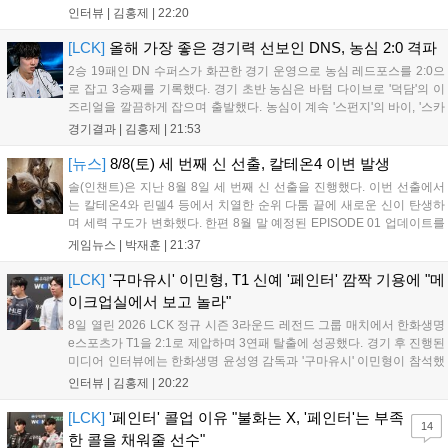
패를 당하고 말았다. 이하 농심 레드포스 최인규 감독과 '리헨즈'
인터뷰 |
김홍제
|
22:20
손시우의 인터뷰 전문이다. Q. 금일 DNS에 0:2로 패배했는데? 최
인규 감독 : 모든 경...
[LCK]
올해 가장 좋은 경기력 선보인 DNS, 농심 2:0 격파
2승 19패인 DN 수퍼스가 화끈한 경기 운영으로 농심 레드포스를 2:0으
로 잡고 3승째를 기록했다. 경기 초반 농심은 바텀 다이브로 '덕담'의 이
즈리얼을 깔끔하게 잡으며 출발했다. 농심이 계속 '스펀지'의 바이, '스카
웃'의 신드라가 맹활약하며 초반부터 잡은 주도권을 계속 잘 굴렸다.
경기결과 |
김홍제
|
21:53
DNS는 불리하지만 골드 차이는 크게 벌어지지 않으며 잘 따라가고 있
었...
[뉴스]
8/8(토) 세 번째 신 선출, 칼테온4 이변 발생
솔(인챈트)은 지난 8월 8일 세 번째 신 선출을 진행했다. 이번 선출에서
는 칼테온4와 린델4 등에서 치열한 순위 다툼 끝에 새로운 신이 탄생하
며 세력 구도가 변화했다. 한편 8월 말 예정된 EPISODE 01 업데이트를
통해 월드 콘텐츠가 추가될 예정이며, 이를 통해 추후 주신 및 절대신에
게임뉴스 |
박재훈
|
21:37
대한 정보가 공개될 것으로 기대된다. 서버별 입지 확보를 위한 경쟁은
더욱 가속화될 전망이다....
[LCK]
'구마유시' 이민형, T1 신예 '페인터' 깜짝 기용에 "메
이크업실에서 보고 놀라"
8일 열린 2026 LCK 정규 시즌 3라운드 레전드 그룹 매치에서 한화생명
e스포츠가 T1을 2:1로 제압하며 3연패 탈출에 성공했다. 경기 후 진행된
미디어 인터뷰에는 한화생명 윤성영 감독과 '구마유시' 이민형이 참석했
다. 먼저 승리 소감에 대해 윤성영 감독은 "오랜만에 승리해 기분이 좋고,
인터뷰 |
김홍제
|
20:22
남은 경기도 잘 준비하겠다"고 밝혔으며, '구마유시' 역시 "3...
[LCK]
'페인터' 콜업 이유 "불화는 X, '페인터'는 부족
14
한 콜을 채워줄 선수"