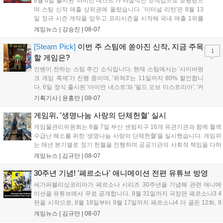
8월 6일 출시된 '아이언 네스트'가 사실적인 조작감으로 호평받으
며 스팀 신작 매출 상위권에 올랐습니다. '이터널 리턴'은 8월 13
일 정규 시즌 개막을 앞두고 프리시즌을 시작해 국내 매출 1위를
기록했습니다. 25주년을 맞은 '고스트 리콘' 시리즈는 8월 6일 쇼
게임뉴스 |
강승진
|
08-07
케이스와 함께 대규모 할인을 진행하며 순위가 급상승했고, 신작
'마블 투혼: 파이팅 소울즈'와 레트로 수리 시뮬레이션 '리스토
[Steam Pick]
이번 주 스팀에 쏟아진 신작, 지금 주목
1
리'도 스팀에 정식 출시되었습니다....
할 게임은?
인벤이 전하는 스팀 주간 소식입니다. 현재 스팀에서는 '사이버펑
크 게임 축제'가 진행 중이며, '위쳐3'는 11일까지 80% 할인합니
다. 6일 정식 출시된 '아이언 네스트'와 '필드 오브 미스트리아', '커
세어 코브'가 호평받고 있습니다. 한편, 7일 출시된 '마블 투혼'은
기획기사 |
윤홍만
|
08-07
태그 시스템에 대한 호불호가 갈리며 복합적 평가를 기록 중입니
다. 유비소프트의 '고스트리콘: 와일드랜드'는 7년 만의 대규모 업
게임위, '생명나눔 사랑의 단체헌혈' 실시
데이트 '라스트 라이츠'와 함께 95% 할인 중입니다....
게임물관리위원회는 8월 7일 부산 센텀지구 16개 유관기관과 함께 혈액
수급난 해소를 위한 '생명나눔 사랑의 단체헌혈'을 실시했습니다. 게임위
는 매년 분기별로 정기 헌혈을 진행하며 공공기관의 사회적 책임을 다하
고 있으며, 이번 행사에는 영화진흥위원회 등 14개 기관 임직원이 동참
게임뉴스 |
김규만
|
08-07
해 생명 나눔을 실천했습니다. 서태건 위원장은 이웃의 생명을 지키는
따뜻한 실천에 참여한 모든 임직원에게 감사의 뜻을 전하며 헌혈 문화
30주년 기념! '페르소나' 애니메이션 전편 유튜브 방영
확산에 앞장섰습니다....
세가퍼블리싱코리아가 페르소나 시리즈 30주년을 기념해 관련 애니메
이션을 유튜브에서 무료 공개합니다. 8월 31일까지 극장판 페르소나3 4
편을 시작으로, 8월 18일부터 9월 17일까지 페르소나4 더 골든 12화, 9
월 15일부터 10월 14일까지 페르소나5 시리즈가 순차 공개됩니다. 또한
게임뉴스 |
김규만
|
08-07
8월 16일까지 SNS를 통해 축하 메시지를 모집하며, 선정된 내용은 기념