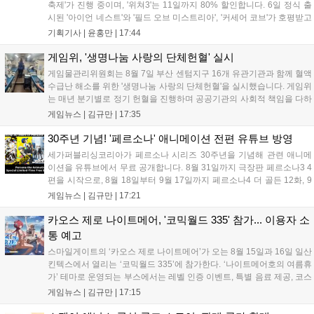
축제'가 진행 중이며, '위쳐3'는 11일까지 80% 할인합니다. 6일 정식 출
시된 '아이언 네스트'와 '필드 오브 미스트리아', '커세어 코브'가 호평받고
있습니다. 한편, 7일 출시된 '마블 투혼'은 태그 시스템에 대한 호불호가
기획기사 |
윤홍만
|
17:44
갈리며 복합적 평가를 기록 중입니다. 유비소프트의 '고스트리콘: 와일드
랜드'는 7년 만의 대규모 업데이트 '라스트 라이츠'와 함께 95% 할인 중
게임위, '생명나눔 사랑의 단체헌혈' 실시
입니다....
게임물관리위원회는 8월 7일 부산 센텀지구 16개 유관기관과 함께 혈액
수급난 해소를 위한 '생명나눔 사랑의 단체헌혈'을 실시했습니다. 게임위
는 매년 분기별로 정기 헌혈을 진행하며 공공기관의 사회적 책임을 다하
고 있으며, 이번 행사에는 영화진흥위원회 등 14개 기관 임직원이 동참
게임뉴스 |
김규만
|
17:35
해 생명 나눔을 실천했습니다. 서태건 위원장은 이웃의 생명을 지키는
따뜻한 실천에 참여한 모든 임직원에게 감사의 뜻을 전하며 헌혈 문화
30주년 기념! '페르소나' 애니메이션 전편 유튜브 방영
확산에 앞장섰습니다....
세가퍼블리싱코리아가 페르소나 시리즈 30주년을 기념해 관련 애니메
이션을 유튜브에서 무료 공개합니다. 8월 31일까지 극장판 페르소나3 4
편을 시작으로, 8월 18일부터 9월 17일까지 페르소나4 더 골든 12화, 9
월 15일부터 10월 14일까지 페르소나5 시리즈가 순차 공개됩니다. 또한
게임뉴스 |
김규만
|
17:21
8월 16일까지 SNS를 통해 축하 메시지를 모집하며, 선정된 내용은 기념
영상 및 대형 전광판에 소개될 예정입니다....
카오스 제로 나이트메어, '코믹월드 335' 참가... 이용자 소
통 예고
스마일게이트의 ‘카오스 제로 나이트메어’가 오는 8월 15일과 16일 일산
킨텍스에서 열리는 ‘코믹월드 335’에 참가한다. ‘나이트메어호의 여름휴
가’ 테마로 운영되는 부스에서는 레벨 인증 이벤트, 특별 음료 제공, 코스
프레 모델 포토존 등 다채로운 행사가 진행된다. 유명 코스어 7인이 캐릭
게임뉴스 |
김규만
|
17:15
터로 변신해 이용자를 맞이하며, SNS 인증 시 추가 굿즈도 증정한다. 자