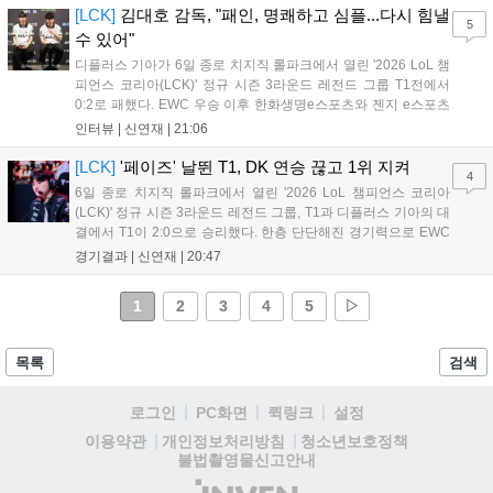
한 모습이었다. 다음은...
[LCK]
김대호 감독, "패인, 명쾌하고 심플...다시 힘낼
5
수 있어"
디플러스 기아가 6일 종로 치지직 롤파크에서 열린 '2026 LoL 챔
피언스 코리아(LCK)' 정규 시즌 3라운드 레전드 그룹 T1전에서
0:2로 패했다. EWC 우승 이후 한화생명e스포츠와 젠지 e스포츠
를 잡아내며 기세를 끌어올렸지만, 경기력이 제 궤도에 오른 T1은
인터뷰 |
신연재
|
21:06
확실히 강했다. 경기 종료 후 기자회견에 참석한 김대호 감독은
"오늘 져서 너무 아쉽다"...
[LCK]
'페이즈' 날뛴 T1, DK 연승 끊고 1위 지켜
4
6일 종로 치지직 롤파크에서 열린 '2026 LoL 챔피언스 코리아
(LCK)' 정규 시즌 3라운드 레전드 그룹, T1과 디플러스 기아의 대
결에서 T1이 2:0으로 승리했다. 한층 단단해진 경기력으로 EWC
우승을 기점으로 파죽지세의 연승을 이어가던 디플러스 기아를
경기결과 |
신연재
|
20:47
잠재웠다. 1세트, T1이 앞서갔다. 바텀 듀오 킬로 주도권을 잡은
T1은 첫 드래곤을 두드렸...
1
2
3
4
5
▷
목록
검색
로그인
PC화면
퀵링크
설정
청소년보호정책
이용약관
개인정보처리방침
불법촬영물신고안내
(주)