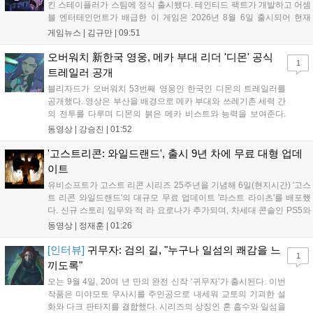
킨 스테이플러가 스팀에 정식 출시됐다. 테인티드 팩트가 개발하고 어셈
블 엔터테인먼트가 배급한 이 게임은 2026년 8월 6일 출시되어 현재
15,000원에 판매 중이다. 캐리언 시티를 배경으로 연쇄살인 사건을 추적
게임뉴스 |
김규만
|
09:51
하는 두 형사의 이야기를 다루며, 거친 복고풍 그래픽과 블랙 코미디를
통해 밀도 높은 공포를 선사한다....
오버워치 新한국 영웅, 메카 부대 리더 '디몬' 공식
1
트레일러 공개
블리자드가 오버워치 53번째 영웅인 한국인 디몬의 트레일러를
공개했다. 영상은 부산을 배경으로 메카 부대와 쓰레기촌 세력 간
의 전투를 다루며 디몬의 붉은 메카 비스트와 능력을 보여준다.
블리자드는 7일 게임플레이 영상 공개를 시작으로 10일 시즌4 트
동영상 |
강승진
|
01:52
레일러를 선보이며, 11일 시작되는 시즌4를 통해 디몬을 정식 출
시할 예정이다. 향후 메카 부대와 탈론의 대립이 본격화될 전망이
'고스트리콘: 와일드랜드', 출시 9년 차에 무료 대형 업데
다....
이트
유비소프트가 고스트 리콘 시리즈 25주년을 기념해 6일(현지시간) '고스
트 리콘 와일드랜드'의 대규모 무료 업데이트 '라스트 라이츠'를 배포했
다. 신규 스토리 임무와 적 라 요로나가 추가되며, 차세대 콘솔인 PS5와
Xbox Series X|S에서 4K 60FPS를 지원한다. 또한 편의성 개선과 함께
동영상 |
정재훈
|
01:26
과거 콘텐츠가 복원되어 기존 및 신규 이용자 모두에게 새로운 즐길 거
리를 제공한다....
[인터뷰]
귀무자: 검의 길, "누구나 일섬의 쾌감을 느
1
끼도록"
오는 9월 4일, 20여 년 만의 완전 신작 ‘귀무자’가 출시된다. 이번
작품은 미야모토 무사시를 주인공으로 내세워 교토의 기괴한 설
화와 다크 판타지를 결합했다. 시리즈의 상징인 혼 흡수와 일섬을