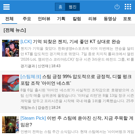
홈
웹진
전체
주요
인터뷰
기획
칼럼
리뷰
동영상
포토
[전체 뉴스]
[LCK]
기억 되찾은 젠지, 기세 좋던 KT 상대로 완승
젠지가 기억을 찾았다. 한화생명e스포츠에 이어 이번에는 연승을 달리
던 KT를 압도적인 경기력으로 꺾였다. 7일 종로 치지직 롤파크에서 열린
'2026 LoL 챔피언스 코리아(LCK)' 정규 시즌 3라운드 레전드 그룹, kt 롤
스터와 젠지 e스포츠의 대결에서 젠지가 압승을 거뒀다. 개막주까지만
경기결과 |
신연재
|
18:43
해도 급격하게 흔들리던 젠지였지만, 기억을 되찾기라도 한 듯 1,...
[스팀체크]
스팀 긍정 99% 압도적으로 긍정적, 디젤 펑크
포탑 조작 '아이언 네스트'
8월 6일 출시된 '아이언 네스트'가 사실적인 조작감으로 호평받으며 스
팀 신작 매출 상위권에 올랐습니다. '이터널 리턴'은 8월 13일 정규 시즌
개막을 앞두고 프리시즌을 시작해 국내 매출 1위를 기록했습니다. 25주
년을 맞은 '고스트 리콘' 시리즈는 8월 6일 쇼케이스와 함께 대규모 할인
게임뉴스 |
강승진
|
18:24
을 진행하며 순위가 급상승했고, 신작 '마블 투혼: 파이팅 소울즈'와 레트
로 수리 시뮬레이션 '리스토리'도 스팀에 정식 출시되었습니다....
[Steam Pick]
이번 주 스팀에 쏟아진 신작, 지금 주목할 게
임은?
인벤이 전하는 스팀 주간 소식입니다. 현재 스팀에서는 '사이버펑크 게임