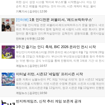
위한 상시 성장 시스템 '하이퍼 부스트'를 시작했습니다. 이는 단
순히 최고 레벨을 제공하는 것이 아니라, 시즌 캐릭터 육성, 올비
아 아카데미 수료, 아침의 나라 설화 진행 등 4단계 과정을 통해
기획기사 |
김규만
|
12:00
게임에 적응하며 공방합 750을 목표로 성장하는 구조입니다. 이
용자는 과제를 완수하며 동(V) 투발라 장비와 검은별 무기, 카라
[인터뷰]
1호 인디전문 퍼블리셔, '레드브릭하우스'
자드 장신구 등을 획득해 주요 콘텐츠에 진입할 수 있습니다....
지난 6월 인디게임 전문 퍼블리셔 레드브릭하우스가 문을 열었다. 네오
위즈 투자사업본부에서 함께 일하던 세 사람이 나와 세운 회사다. 본부
장이던 홍지철과 인디투자실장이던 김혁진이 공동대표를, 중국사업실
장이던 이민정이 이사를 맡았다. 출범 한 달여 만에 위메이드맥스의 전
인터뷰 |
이두현
|
12:00
략적 투자와 카카오벤처스 등 5개 벤처캐피털의 재무적 투자가 연달아
들어왔다. 서비스 중인...
3주간 즐기는 인디 축제, BIC 2026 온라인 전시 시작
부산인디커넥트페스티벌 2026 온라인 페스티벌이 8월 7일 개막해 28일
까지 총 22일간 개최됩니다. 부산시와 부산정보산업진흥원 등이 주최하
는 이번 행사는 공식 누리집을 통해 진행되며, 티켓 1매로 기간 내 전시
작을 제한 없이 체험할 수 있습니다. 일반 및 루키 부문 등 다양한 인디게
게임뉴스 |
김규만
|
10:57
임을 선보이며 개발자와의 소통 기능도 제공합니다. 장소 제약 없이 전
세계 누구나 참여 가능한 이번 행사는 역대 최대 규모로 열려 인디게임
이터널 리턴, 시즌12 '세일링' 프리시즌 시작
생태계 확장에 기여할 전망입니다....
넵튠 자회사 님블뉴런이 PC 게임 '이터널 리턴'의 정규 시즌12 '세일링'
프리시즌을 시작했다. 이번 시즌은 수영복 콘셉트 스킨과 시스템 개선이
특징이며, 프리시즌은 8월 12일까지, 정규 시즌은 8월 13일부터 진행된
다. 실험체 관찰일지 추가와 후반부 전략 강화를 위한 다중 크로노 스피
게임뉴스 |
김규만
|
10:50
어 도입 등 다양한 업데이트와 풍성한 이벤트가 마련되어 이용자들의 기
대를 모으고 있다....
반지하게임즈, 신작 추리 게임 보존계 공개