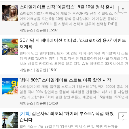
디지털 콘텐츠 제작을 넘어 팬들이 직접 참여하는 오프라인 행사 등 온·
오프라인 연계 프로그램을 순차적으로 선보이며 e스포츠 생태계 확장에
스마일게이트 신작 '이클립스', 9월 10일 정식 출시
2
나설 계획이다....
스마일게이트가 엔픽셀이 개발한 MMORPG 신작 이클립스: 더
어웨이크닝을 오는 9월 10일 정식 출시합니다. 이 게임은 플레이
부담을 낮춘 MMOLite를 지향하며 전략적 전투와 선택형 PvP를
특징으로 합니다. 현재 공식 홈페이지와 앱 마켓에서 사전등록을
게임뉴스 |
김규만
|
15:07
진행 중이며 참여자에게는 초월 소환권 등 다양한 보상을 제공합
니다. 또한 카카오톡 채널 추가 시 주차별 스페셜 쿠폰과 한정 스
SD건담 지 제네레이션 이터널, '라크로아의 용사' 이벤트
킨, 경품 이벤트 등 풍성한 혜택을 마련해 이용자들의 기대를 모
재개최
으고 있습니다....
반다이 남코 엔터테인먼트가 ‘SD건담 지 제네레이션 이터널’에서 스토
리 이벤트 ‘SD건담 외전Ⅰ 지크 지온 편 라크로아의 용사’를 재개최한다.
보스 배틀로 카드다스 코인을 얻고 강적 습격 이벤트로 SSR 나이트 건
담을 획득할 수 있다. 로그인 보너스로 최대 다이아 3,000개를 지급하며,
게임뉴스 |
김규만
|
15:01
8월 31일까지 실물대 유니콘 건담 입상 피날레를 기념해 SSR 유닛을 전
원 증정한다. 또한 9월 30일까지 공식 유튜브에서 특별 프로그램을 시청
"최대 90%" 스마일게이트 스토브 여름 할인 시작
할 수 있다....
스마일게이트 게임 플랫폼 스토브가 7일부터 17일까지 500여 종의 게
임을 최대 90% 할인하는 쿨썸머 빅세일을 진행한다. 페치카 등 다양한
게임이 포함되며 3차에 걸친 할인 쿠폰도 제공된다. 15일에는 1920년대
경성 배경의 신작 그날의 신문이 출시되며, 15일부터 17일까지는 국내
게임뉴스 |
김규만
|
14:58
개발사 게임을 위한 시크릿 쿠폰도 추가 발행될 예정이다. 자세한 내용
은 공식 페이지에서 확인 가능하다....
[기획]
검은사막 최초의 '하이퍼 부스트', 직접 해봤
2
습니다
펄어비스는 7월 29일부터 '검은사막'에서 신규 및 복귀 이용자를