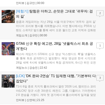
계승하면서도, 현대적인 검극 액션과 '무너뜨리기 일섬'을 더해 전
인터뷰 |
김규만
|
00:00
투의 깊이를 더했다. 개발진은 정해진 공략법 대신 플레이어의 선
택에 따른 사무라이 액션을 구현하고자 했으며, 실제 검술 전문가
[체험기]
탐험은 더하고, 손맛은 그대로 '귀무자: 검
2
의 모션 캡처를 통해 리얼리티를 극대화했다. 세계관을 새롭게 재
의 길'
구성한 이번 신작은 기존 시리즈와 설정은 다르지만, 특유의 통쾌
캡콤과 게임피아는 지난 29일 서울 마포구에서 '귀무자: 검의 길'
한 손맛과 다크 판타지 분위기를 충실히 담아내어 시리즈 팬과 신
미디어 프리뷰 행사를 개최했습니다. 이번 행사에서는 PS5와 닌
규 이용자 모두에게 새로운 재미를 선사할 예정이다....
텐도 스위치2 빌드를 통해 세미 오픈 월드인 교토 지역과 강화된
액션 시스템을 공개했습니다. 주인공 미야모토 무사시가 오니를
게임소개 |
김규만
|
00:00
정화하는 과정을 담았으며, 패링과 혼 흡수 등 전략적 전투 요소
가 특징입니다. 정식 출시를 앞두고 탄탄한 게임성을 선보여 기대
GTA6 신규 확장 예고편, 28일 '넷플릭스서 최초 공
1
감을 높였습니다....
개'한다
락스타 게임즈가 GTA6의 신규 영상 '익스텐디드 룩'을 넷플릭스
를 통해 최초 공개한다고 발표했다. 해당 영상은 한국 시각으로
28일 새벽 4시에 넷플릭스에서 독점 공개되며, 6시간 뒤인 오전
10시부터 공식 유튜브와 홈페이지에서도 확인할 수 있다. 기존보
게임뉴스 |
강승진
|
22:42
다 게임플레이 비중이 클 것으로 기대되는 가운데, 넷플릭스와의
이례적인 협업이 향후 게임 마케팅 방식에 어떤 변화를 가져올지
[LCK]
'DK 완파·2연승' T1 임재현 대행, "기본부터 다
3
전 세계 팬들의 이목이 쏠리고 있다....
잡았다"
T1이 6일 종로 치지직 롤파크에서 열린 '2026 LoL 챔피언스 코리
아(LCK)' 정규 시즌 3라운드 레전드 그룹, 디플러스 기아전에서
2:0 완승을 거뒀다. 개막 첫 경기에서 kt 롤스터에게 일격을 맞았
지만, 젠지 e스포츠의 홈 경기에서 원정 승리를 챙기며 분위기를
인터뷰 |
신연재
|
21:25
다잡은 T1은 이날 게임에서는 경기력이 완전히 제 궤도에 오른 듯