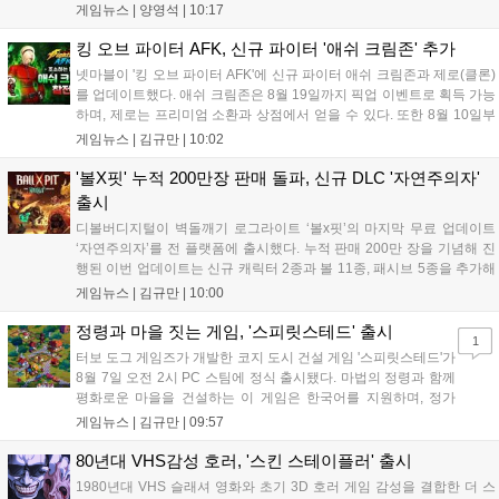
임라인에 연결해 원인을 빠르게 파악하도록 돕는 관제 허브입니
게임뉴스 |
양영석
|
10:17
다. 현재 25개 이상의 프로젝트에 도입된 이 서비스는 사후 대응
중심의 운영 방식을 사전 대비 체계로 전환하며 데이터 기반의 효
킹 오브 파이터 AFK, 신규 파이터 '애쉬 크림존' 추가
율적인 의사결정을 지원하고 있습니다....
넷마블이 '킹 오브 파이터 AFK'에 신규 파이터 애쉬 크림존과 제로(클론)
를 업데이트했다. 애쉬 크림존은 8월 19일까지 픽업 이벤트로 획득 가능
하며, 제로는 프리미엄 소환과 상점에서 얻을 수 있다. 또한 8월 10일부
터 14일까지 럭키 엘피 이벤트로 론을, 13일부터 26일까지 트로피칼 아
게임뉴스 |
김규만
|
10:02
일랜드 이벤트로 펫 블레이즈와 팝시를 선보일 예정이다. 이번 업데이트
로 전략적 전투의 재미가 더욱 강화될 것으로 기대된다....
'볼X핏' 누적 200만장 판매 돌파, 신규 DLC '자연주의자'
출시
디볼버디지털이 벽돌깨기 로그라이트 ‘볼x핏’의 마지막 무료 업데이트
‘자연주의자’를 전 플랫폼에 출시했다. 누적 판매 200만 장을 기념해 진
행된 이번 업데이트는 신규 캐릭터 2종과 볼 11종, 패시브 5종을 추가해
전략적 재미를 높였다. 게임은 PC와 콘솔, 모바일에서 한글판으로 즐길
게임뉴스 |
김규만
|
10:00
수 있으며, 개발사는 조만간 게임과 관련한 새로운 소식을 전할 예정이
라고 밝혀 향후 행보에 기대감을 모으고 있다. 상세 정보는 공식 홈페이
정령과 마을 짓는 게임, '스피릿스테드' 출시
1
지에서 확인 가능하다....
터보 도그 게임즈가 개발한 코지 도시 건설 게임 '스피릿스테드'가
8월 7일 오전 2시 PC 스팀에 정식 출시됐다. 마법의 정령과 함께
평화로운 마을을 건설하는 이 게임은 한국어를 지원하며, 정가
10,700원에서 10% 할인된 9,630원에 판매된다. 플레이어는 어
게임뉴스 |
김규만
|
09:57
드벤처 모드와 크리에이티브 모드를 통해 자유롭게 마을을 꾸미
고 정령을 활용해 공동체를 성장시킬 수 있다. 따뜻한 손그림 그
80년대 VHS감성 호러, '스킨 스테이플러' 출시
래픽이 특징이며, 부담 없이 즐길 수 있는 힐링 게임으로 기대를
1980년대 VHS 슬래셔 영화와 초기 3D 호러 게임 감성을 결합한 더 스
모으고 있다....