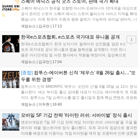
세한 정보는 공식 커뮤니티에서 확인 가능하다....
스퀘어 에닉스 공식 굿즈 스토어, 판매 국가 확대
스퀘어 에닉스가 한국을 포함한 아시아·오세아니아 10개국을 대상으로
공식 온라인 스토어 스퀘어 에닉스 스토어 플러스의 서비스 지역을 확대
했습니다. 이제 한국어 지원과 원화 결제가 가능하며 파이널 판타지, 니
어 등 주요 게임의 피규어, 굿즈를 구매할 수 있습니다. 신상품이 순차적
게임뉴스 |
김규만
|
17:13
으로 추가될 예정이며 이용자는 사이트에서 국가를 한국으로 설정해 이
용 가능합니다....
한국e스포츠협회, e스포츠 국가대표 유니폼 공개
1
한국e스포츠협회가 한국 도자기의 절제미와 강인함을 담은 e스
포츠 국가대표 공식 유니폼과 캡슐 컬렉션을 공개했다. 이번 유니
폼은 아시안게임 및 사전 행사에서 착용될 예정이며, 일상복으로
구성된 컬렉션은 오는 8월 28일부터 골스튜디오 공식 홈페이지
게임뉴스 |
김규만
|
17:04
와 무신사, 오프라인 매장에서 판매된다. 다만 아시안게임 결선에
서는 대회 규정에 따라 별도의 유니폼을 착용할 계획이다....
[종합]
컴투스-에이버튼 신작 '제우스' 8월 26일 출시…"모
두를 위한 경쟁"
컴투스가 신작 MMORPG '제우스: 오만의 신'을 8월 26일 낮 12시 정식
출시한다. 넥슨 부사장 출신 김대훤 대표가 이끄는 에이버튼의 첫 작품
이다. 컴투스는 7일 쇼케이스를 열고 출시일과 함께 핵심 콘텐츠, 유료화
정책, 운영 방향을 공개했다. 캐릭터명 선점은 8월 13일 오후 8시 시작한
게임뉴스 |
이두현
|
16:40
다. '제우스: 오만의 신'은 최고신 제우스의 오만으로 균열이...
모바일 SF 기갑 전략 '타이탄 러쉬: 서바이벌' 정식 출시
엔조이게임은 7일 SF 기갑 전략 게임 ‘타이탄 러쉬: 서바이벌’을 구글 플
레이와 애플 앱스토어에 정식 출시했다. 외계 괴수의 침공으로 붕괴한
미래를 배경으로 이용자는 직접 타이탄을 제작 및 조종하며 인류 생존을