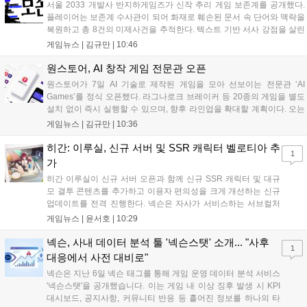
서울 2033 개발사 반지하게임즈가 신작 추리 게임 보존계를 공개했다.
플레이어는 보존계 수사관이 되어 화재로 훼손된 문서 속 단어와 맥락을
복원하고 총 8건의 미제사건을 추적한다. 텍스트 기반 서사 강점을 살린
이번 게임은 정보 조합과 사건 재구성이 핵심이며, 현재 스팀 상점 페이
게임뉴스 |
김규만
|
10:46
지가 공개되었다. 반지하게임즈는 2027년 상반기 정식 출시를 목표로
개발에 박차를 가하고 있다....
원스토어, AI 창작 게임 전문관 오픈
원스토어가 7일 AI 기술로 제작된 게임을 모아 선보이는 전문관 ‘AI
Games’를 정식 오픈했다. 라그나로크 브레이커 등 20종의 게임을 별도
설치 없이 즉시 실행할 수 있으며, 향후 라인업을 확대할 계획이다. 오는
11일부터는 게임 실행 시 할인 쿠폰을 지급하는 오픈 기념 이벤트도 진
게임뉴스 |
김규만
|
10:36
행된다. 이번 서비스는 누구나 AI를 활용해 게임을 제작하고 유통할 수
있는 환경을 조성해 창작자와 이용자 모두에게 새로운 경험을 제공할 것
히간: 이루실, 신규 서버 및 SSR 캐릭터 벨로티아 추
1
으로 기대된다....
가
히간 이루실이 신규 서버 오픈과 함께 신규 SSR 캐릭터 및 대규
모 결투 콘텐츠를 추가하고 이용자 편의성을 크게 개선하는 신규
업데이트를 전격 진행한다. 넥슨은 자사가 서비스하는 서브컬처
게임 히간 이루실에 신규 서버 'world3'을 개설하고 신규 캐릭터
게임뉴스 |
윤서호
|
10:29
및 이벤트 스토리를 포함한 대규모 콘텐츠 업데이트를 적용했다.
이번 업데이트를 통해 어둠 속 서큐버스...
넥슨, 사내 데이터 분석 툴 '넥슨스탯' 소개... "사후
1
대응에서 사전 대비로"
넥슨은 지난 6일 넥슨 태그를 통해 게임 운영 데이터 분석 서비스
'넥슨스탯'을 공개했습니다. 이는 게임 내 이상 징후 발생 시 KPI
대시보드, 공지사항, 커뮤니티 반응 등 흩어진 정보를 하나의 타