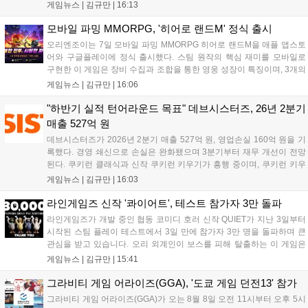
위한 전투를 펼친다. 지휘관 모집, 피난처 운영, 연맹 협동 콘텐츠가 특징
게임뉴스 |
김규만
|
16:13
이며 출시를 기념해 접속 시 영웅 경험치와 다이아몬드 등 다양한 성장
지원 보상을 제공한다. 상세 내용은 공식 커뮤니티에서 확인 가능하다....
모바일 파밍 MMORPG, '히어로 랜드M' 정식 출시
오리엔조이는 7일 모바일 파밍 MMORPG 히어로 랜드M을 애플 앱스토
어와 구글플레이에 정식 출시했다. 스팀 원작의 핵심 재미를 모바일로
구현한 이 게임은 장비 수집과 조합을 통한 영웅 성장이 특징이며, 3개의
무기 스킬을 활용한 전략적 전투와 길드전 등 다양한 콘텐츠를 제공한
게임뉴스 |
김규만
|
16:06
다. 정식 출시를 기념해 사전예약자 50만 명 달성 보상을 포함한 다양한
혜택을 지급하며, 상세 내용은 공식 라운지에서 확인할 수 있다. 이용자
"하반기 실적 턴어라운드 목표" 데브시스터즈, 26년 2분기
는 게임 접속 및 주요 콘텐츠 플레이를 통해 성장을 지원받을 수 있다....
매출 527억 원
데브시스터즈가 2026년 2분기 매출 527억 원, 영업손실 160억 원을 기
록했다. 경영 쇄신으로 손실은 완화됐으며 3분기부터 재무 개선이 전망
된다. 쿠키런 클래식과 신작 쿠키런 키우기가 흥행 중이며, 쿠키런 키우
기는 13일 첫 업데이트를 시작으로 2주 간격의 콘텐츠를 제공한다. 또한
게임뉴스 |
김규만
|
16:03
9월 미국 로블록스 개발자 컨퍼런스에 참여해 IP 생태계를 확장할 계획
이다. 회사는 비용 효율화와 신작 흥행을 통해 하반기 실적 턴어라운드
라인게임즈 신작 '콰이어트', 테스트 참가자 3만 돌파
를 이끌 방침이다....
라인게임즈가 개발 중인 협동 코미디 호러 신작 QUIET가 지난 3일부터
시작된 스팀 플레이 테스트에서 3일 만에 참가자 3만 명을 돌파하며 큰
관심을 받고 있습니다. 오리 외계인이 보스를 피해 탈출하는 이 게임은
최대 4인 협동을 지원하며, 소음 관리와 물리 법칙을 활용한 전략적 플레
게임뉴스 |
김규만
|
15:41
이가 핵심입니다. 라인게임즈는 수집된 이용자 피드백을 반영해 게임성
을 개선 중이며, 상세 정보는 스팀 페이지에서 확인 가능합니다....
그라비티 게임 어라이즈(GGA), '도쿄 게임 던전13' 참가
그라비티 게임 어라이즈(GGA)가 오는 8월 8일 오전 11시부터 오후 5시