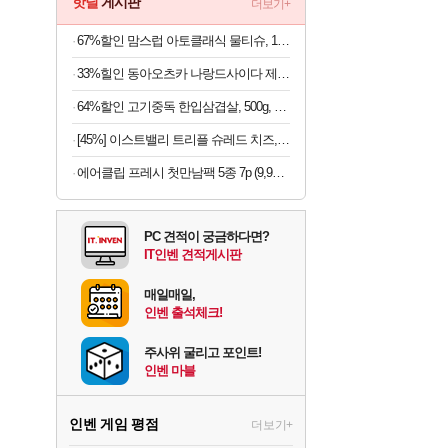
핫딜
게시판
더보기+
67%할인 맘스럽 아토클래식 물티슈, 100매입, 20팩
33%힐인 동아오츠카 나랑드사이다 제로, 오리지널, 345ml, 24개
64%할인 고기중독 한입삼겹살, 500g, 4개
[45%] 이스트밸리 트리플 슈레드 치즈, 1kg, 1개
에어클립 프레시 첫만남팩 5종 7p (9,900원/무료)
PC 견적이 궁금하다면?
IT인벤 견적게시판
매일매일,
인벤 출석체크!
주사위 굴리고 포인트!
인벤 마블
인벤 게임 평점
더보기+