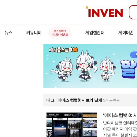
인
벤
로스트아크
뉴스
커뮤니티
게임캘린더
게이머존
기대평 이벤트
태그 : 에이스 컴뱃8: 시브의 날개
5개 등록됨
‘에이스 컴뱃 8: 
반다이남코 엔터테인먼
어판 패키지 예약 판
지널 특제 챌린지 코