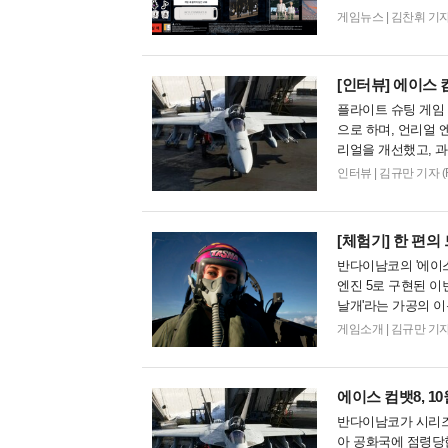
시리즈 사상 가장 장
게임뉴스
|
김찬휘 기자 (Ch
[인터뷰]
에이스 컴
플라이트 슈팅 게임 ‘
으로 하며, 언리얼 
리얼을 개선했고, 과
인터뷰
|
김규만 기자 (Fran
[체험기]
한 편의 
반다이남코의 '에이스
엔진 5로 구현된 이
날개'라는 가공의 
2종의 특수 무장 탑
게임소개
|
김규만 기자 (Fr
에이스 컴뱃8, 10
반다이남코가 시리즈 3
아 공화국에 점령당