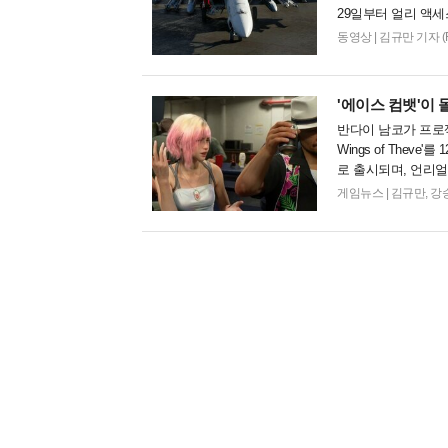
29일부터 얼리 액세
이 제공되어 팬들의 
동영상
|
김규만 기자 (Fran
'에이스 컴뱃'이 
반다이 남코가 프로젝트
Wings of Theve'
로 출시되며, 언리얼 엔
게임뉴스
|
김규만, 강승진 