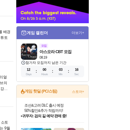
너
를 배경
게임 캘린더
더보기+
 튜토
모집
아스오라 CBT 모집
08.19
참가자 모집까지 남은 기간
12
00
03
15
Days
Hours
Min
Sec
언리얼
시브의
강화,
게임 핫딜 (PC/스팀)
스토어+
귀무자: 검의 길 예약 판매 중!
10% 할인과
이니&베니 혜택까지!
인벤게임즈 8월 특별 할인!
드래곤소드: 어웨이크닝 입점!
문명 7 특별 할인!
비스트 오브 리인카네이션 정식 출시!
커세어 코브 출시 기념 할인!
더 렐릭 퍼스트 가디언 정식 출시
베데스다 40주년 기념 할인 중!
마블 투혼 파이팅 소울즈 예약 판매 중!
캡콤 프렌차이즈 할인 진행 중!
캡콤 일부 상품 상시 할인
스타워즈 은하계 레이서
로블록스 기프트 카드 공식 입점
. 소토
인기 퍼블리셔 모음!
스팀으로 만나는 드래곤소드!
조선&고려 DLC 출시 예정
게임프릭 신작 IP
해적'섬'을 발전시키자!
설화x하드코어 액션!
베데스다의 명작들을
마블 히어로 총 출동&화려한 격투!
몬헌, 바하 등 인기 IP를
몬헌 와일즈 & 드래곤즈 도그마2
인벤게임즈에서 10% 추가 적립
Robux를 가장 안전하고
는 9월