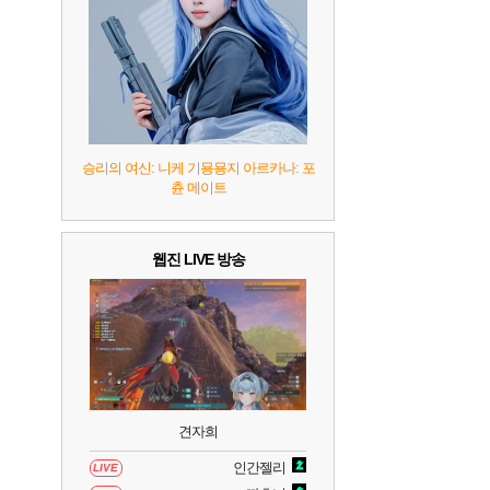
7
리듬 천국 미라클 스타즈
2
8
헤일로: 캠페인 이볼브드
2
9
캡틴 츠바사 2 월드 파이터즈
승리의 여신: 니케 기묭묭지 아르카나: 포
츈 메이트
10
레고 배트맨: 레거시 오브 더 다크 나이트
웹진 LIVE 방송
견자희
인간젤리
LIVE