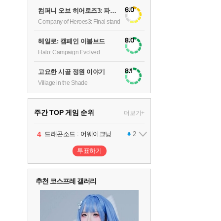
6.0
컴퍼니 오브 히어로즈3: 파이널 스탠드
Company of Heroes3: Final stand
8.0
헤일로: 캠페인 이볼브드
Halo: Campaign Evolved
8.1
고요한 시골 정원 이야기
Village in the Shade
주간 TOP 게임 순위
더보기+
1
2
3
4
팰월드
프로야구스피리츠2026
드래곤소드 : 어웨이크닝
어쌔신 크리드: 블랙 플래그 리싱크드
1
2
2
투표하기
5
블라인드 삼국
1
추천 코스프레 갤러리
6
그랑블루 판타지 리링크 - 엔드리스 라그나로크
1