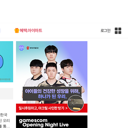
혜택.아이마트
로그인
인
벤
전
체
사
이
트
맵
 한국
인
진 오리
벤
를 통해
배