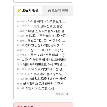
오늘의 팟벤
오늘의 핫벤
아키츠 아키나 성우 정보 및 주요 필모
아스오라
아스오라 성우 정보 및 출연작 모음
아스오라
넷마블, 신작 서브컬쳐 게임 [펄 인 블루] 티저 사이트 오픈
섭컬겜
스위치2판 ‘몬헌 와일즈’, 30~40fps 목표 추정
해외겜
테스트 때는 로비에 온라인 기능이 있는데
리밋제로
챕터별 길찾기/지도 공략 (1 ~ 12장)
비스트
리싱크드 1.06 패치노트 (8/5)
리싱크드
프롤로그 테스트를 마치고.. (feat. 리아)
리밋제로
슈로대Y 확장팩 업데이트 트레일러
PV
체험 캐릭터만으로 허상 40레벨 하이와티아 5분 컷!｜에이메스·린네·모니에 명함
명조
비스트 오브 리인카네이션 정보/공략글 모음
비스트
아사쿠라 마이 성우 정보 및 주요 필모
아스오라
메모리 3사, 2027년 생산분 완판?
해외겜
실버 팰리스 CBT 화제의 순간·후기 모음
실팰
게임 시작 전 추천 설정
비스트
새로고침