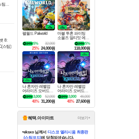
최대 90% 할인가를 만나보세요!
네이버혜택과 함께 만나보세요!
50%할인&추가 적립까지!
네이버 혜택가와 함께 예약하세요!
할인&네이버혜택으로 만나보세요!
네이버페이 혜택과 만나보세요!
40주년 프로모션으로 만나보세요!
네이버 포인트 혜택까지!
할인가에 만나보세요!
일부 에디션 상시 할인!
혜택으로 예약 판매 중
편안하게 충전하세요
 스팀판
팰월드 Palworld
마블 투혼 파이팅
소울즈 얼티밋 에디
 8:
션 예약구매 MARV
5%
32,000
5%
EL Tokon Fighting S
PC(스팀)
25%
24,000원
118,000원
ouls Ultimate Edition
Pre-Purchase
나 혼자만 레벨업
나 혼자만 레벨업
어라이즈 오버드라
어라이즈 오버드라
이브 디럭스 에디션
이브 Solo Leveling A
3,000
52,000
3,000
46,000
Solo Leveling Arise
rise
40%
31,200원
40%
27,600원
Overdrive Deluxe Edi
tion
혜택.아이마트
더보기+
eksxo
님께서
디스코 엘리시움 최종판
(스팀코드)
에 당첨되셨습니다.