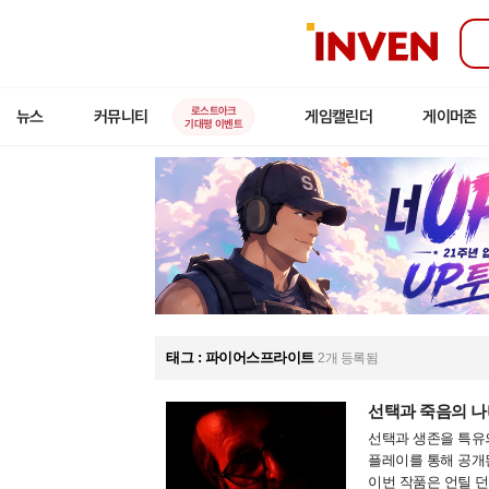
인
벤
로스트아크
뉴스
커뮤니티
게임캘린더
게이머존
기대평 이벤트
태그 : 파이어스프라이트
2개 등록됨
선택과 죽음의 나비
선택과 생존을 특유의 
플레이를 통해 공개된
이번 작품은 언틸 