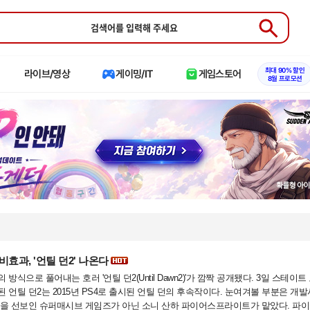
Submit
최대 90% 할인
라이브/영상
게이밍/IT
게임스토어
8월 프로모션
효과, '언틸 던2' 나온다
방식으로 풀어내는 호러 '언틸 던2(Until Dawn2)'가 깜짝 공개됐다. 3일 스테이트
 언틸 던2는 2015년 PS4로 출시된 언틸 던의 후속작이다. 눈여겨볼 부분은 개발
던을 선보인 슈퍼매시브 게임즈가 아닌 소니 산하 파이어스프라이트가 맡았다. 파