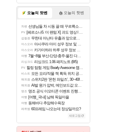
오늘의 팟벤
오늘의 핫벤
선생님들 차 시동 끌 때 꾸르륵소리나는데
차벤
[페르소나5: 더 팬텀 X] 괴도 영상 l 타카마키 안·댄싱 스타
PV
무한대 아난타 유출과 앞으로의 예상 (루머)
섭컬겜
아사쿠라 마이 성우 정보 및 주요 필모
아스오라
카가미하라 하루 성우 정보 및 주요 필모
아스오라
7월~8월 부산-단양-충주-울진 다녀왔어요~
여행
리싱크드 1.06 패치노트 (8/5)
리싱크드
힐링 탐험 게임 Bearly Awesome 챕터 1 트레일러
PV
모든 요리/작물 책 획득 위치 공략 (36개) - 미식가 도전과제
비스트
스위치2판 ‘몬헌 와일즈’, 30~40fps 목표 추정
해외겜
AI발 원가 압박, 메인보드값 오르나
해외겜
명조 공식 이모티콘 이벤트 진행해봤습니다! 참여부터 추첨까지????
명조
[여행_국내] 남해 독일마을
여행
동해바다 추암해수욕장
여행
60프레임 나오는데 정상일까요?
레퀴엠
새로고침