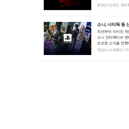
프라이트는 게릴라 게
동영상
|
강승진, 정재훈 기자
소니, 너티독 등
작년부터 이어진 게
소니 인터랙티브 엔터테
조조정 소식을 전했다
직원의 8%에 해당하는
게임뉴스
|
윤홍만 기자 (No