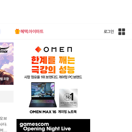
혜택.아이마트
로그인
인
벤
전
체
사
이
트
맵
 오브
인
사다.
벤
이어스
배