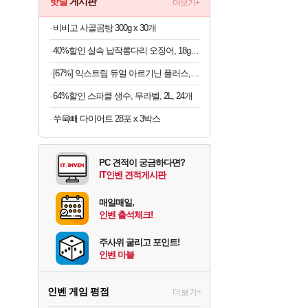
핫딜
게시판
더보기+
비비고 사골곰탕 300g x 30개
40%할인 실속 납작롱다리 오징어, 18g, 10개
[67%] 익스트림 듀얼 아르기닌 플러스, 120정, 1개
64%할인 스파클 생수, 무라벨, 2L, 24개
쑤욱빼 다이어트 28포 x 3박스
PC 견적이 궁금하다면?
IT인벤 견적게시판
매일매일,
인벤 출석체크!
주사위 굴리고 포인트!
인벤 마블
인벤 게임 평점
더보기+