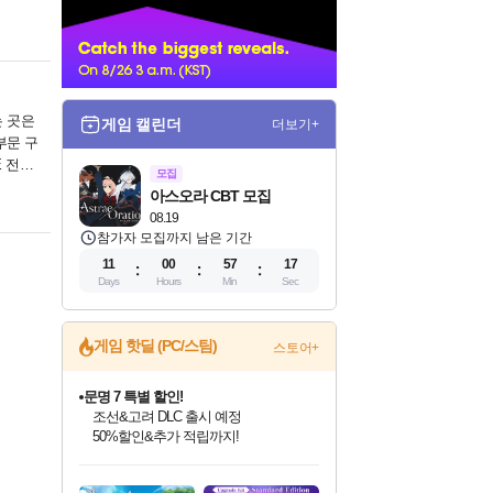
너
는 곳은
게임 캘린더
더보기+
부문 구
E 전체
모집
아스오라 CBT 모집
08.19
참가자 모집까지 남은 기간
11
00
57
17
Days
Hours
Min
Sec
문명 7 특별 할인!
게임 핫딜 (PC/스팀)
스토어+
조선&고려 DLC 출시 예정
50%할인&추가 적립까지!
마블 투혼 파이팅 소울즈 정식출시!
마블 히어로 총 출동&화려한 격투!
네이버 포인트 혜택까지!
인벤게임즈 8월 특별 할인!
드래곤소드: 어웨이크닝 입점!
귀무자: 검의 길 예약 판매 중!
비스트 오브 리인카네이션 정식 출시!
커세어 코브 출시 기념 할인!
더 렐릭 퍼스트 가디언 정식 출시
베데스다 40주년 기념 할인 중!
캡콤 프렌차이즈 할인 진행 중!
캡콤 일부 상품 상시 할인
스타워즈 은하계 레이서
로블록스 기프트 카드 공식 입점
인기 퍼블리셔 모음!
스팀으로 만나는 드래곤소드!
10% 할인과
게임프릭 신작 IP
해적'섬'을 발전시키자!
설화x하드코어 액션!
베데스다의 명작들을
몬헌, 바하 등 인기 IP를
몬헌 와일즈 & 드래곤즈 도그마2
인벤게임즈에서 10% 추가 적립
Robux를 가장 안전하고