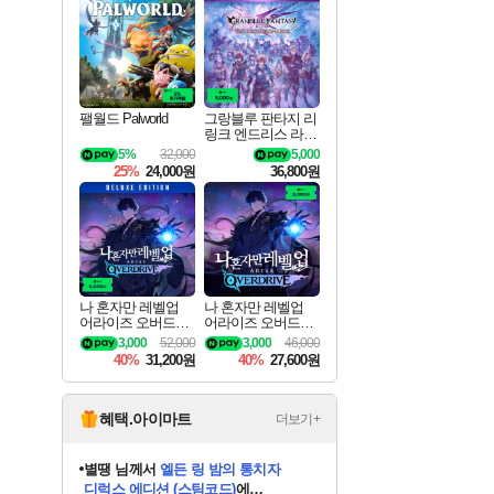
최대 90% 할인가를 만나보세요!
네이버혜택과 함께 만나보세요!
이니&베니 혜택까지!
네이버 혜택가와 함께 예약하세요!
할인&네이버혜택으로 만나보세요!
네이버페이 혜택과 만나보세요!
40주년 프로모션으로 만나보세요!
할인가에 만나보세요!
일부 에디션 상시 할인!
혜택으로 예약 판매 중
편안하게 충전하세요
팰월드 Palworld
그랑블루 판타지 리
링크 엔드리스 라그
나로크 업그레이드
5%
32,000
5,000
킷 Granblue Fantasy
25%
24,000원
36,800원
Relink Endless Ragn
arok Upgrade Kit DL
C
나 혼자만 레벨업
나 혼자만 레벨업
어라이즈 오버드라
어라이즈 오버드라
이브 디럭스 에디션
이브 Solo Leveling A
3,000
52,000
3,000
46,000
Solo Leveling Arise
rise
40%
31,200원
40%
27,600원
Overdrive Deluxe Edi
tion
혜택.아이마트
더보기+
니코
님께서
(본편포함) 데이브 더
다이버 인 더 정글 번들 (스팀코드)
에