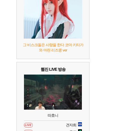
7
리듬 천국 미라클 스타즈
2
8
헤일로: 캠페인 이볼브드
2
9
캡틴 츠바사 2 월드 파이터즈
그 비스크돌은 사랑을 한다 코마 키타가
와 마린 리즈큥 ver
10
레고 배트맨: 레거시 오브 더 다크 나이트
웹진 LIVE 방송
따효니
견자희
LIVE