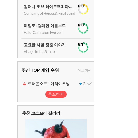
6.0
컴퍼니 오브 히어로즈3: 파이널 스탠드
Company of Heroes3: Final stand
8.0
헤일로: 캠페인 이볼브드
Halo: Campaign Evolved
8.1
고요한 시골 정원 이야기
Village in the Shade
주간 TOP 게임 순위
더보기+
1
2
3
4
팰월드
프로야구스피리츠2026
드래곤소드 : 어웨이크닝
어쌔신 크리드: 블랙 플래그 리싱크드
1
2
2
투표하기
5
블라인드 삼국
1
추천 코스프레 갤러리
6
그랑블루 판타지 리링크 - 엔드리스 라그나로크
1