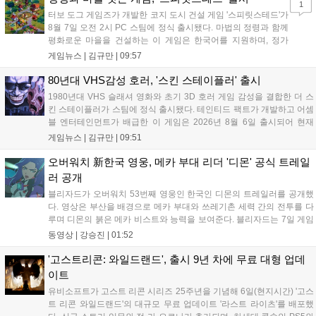
1
지에서 확인 가능하다....
터보 도그 게임즈가 개발한 코지 도시 건설 게임 '스피릿스테드'가
8월 7일 오전 2시 PC 스팀에 정식 출시됐다. 마법의 정령과 함께
평화로운 마을을 건설하는 이 게임은 한국어를 지원하며, 정가
10,700원에서 10% 할인된 9,630원에 판매된다. 플레이어는 어
게임뉴스 |
김규만
|
09:57
드벤처 모드와 크리에이티브 모드를 통해 자유롭게 마을을 꾸미
고 정령을 활용해 공동체를 성장시킬 수 있다. 따뜻한 손그림 그
80년대 VHS감성 호러, '스킨 스테이플러' 출시
래픽이 특징이며, 부담 없이 즐길 수 있는 힐링 게임으로 기대를
1980년대 VHS 슬래셔 영화와 초기 3D 호러 게임 감성을 결합한 더 스
모으고 있다....
킨 스테이플러가 스팀에 정식 출시됐다. 테인티드 팩트가 개발하고 어셈
블 엔터테인먼트가 배급한 이 게임은 2026년 8월 6일 출시되어 현재
15,000원에 판매 중이다. 캐리언 시티를 배경으로 연쇄살인 사건을 추적
게임뉴스 |
김규만
|
09:51
하는 두 형사의 이야기를 다루며, 거친 복고풍 그래픽과 블랙 코미디를
통해 밀도 높은 공포를 선사한다....
오버워치 新한국 영웅, 메카 부대 리더 '디몬' 공식 트레일
러 공개
블리자드가 오버워치 53번째 영웅인 한국인 디몬의 트레일러를 공개했
다. 영상은 부산을 배경으로 메카 부대와 쓰레기촌 세력 간의 전투를 다
루며 디몬의 붉은 메카 비스트와 능력을 보여준다. 블리자드는 7일 게임
플레이 영상 공개를 시작으로 10일 시즌4 트레일러를 선보이며, 11일 시
동영상 |
강승진
|
01:52
작되는 시즌4를 통해 디몬을 정식 출시할 예정이다. 향후 메카 부대와 탈
론의 대립이 본격화될 전망이다....
'고스트리콘: 와일드랜드', 출시 9년 차에 무료 대형 업데
이트
유비소프트가 고스트 리콘 시리즈 25주년을 기념해 6일(현지시간) '고스
트 리콘 와일드랜드'의 대규모 무료 업데이트 '라스트 라이츠'를 배포했