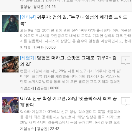
다. 신규 스토리 임무와 적 라 요로나가 추가되며, 차세대 콘솔인 PS5와
Xbox Series X|S에서 4K 60FPS를 지원한다. 또한 편의성 개선과 함께
동영상 |
정재훈
|
01:26
과거 콘텐츠가 복원되어 기존 및 신규 이용자 모두에게 새로운 즐길 거
리를 제공한다....
[인터뷰]
귀무자: 검의 길, "누구나 일섬의 쾌감을 느끼도
록"
오는 9월 4일, 20여 년 만의 완전 신작 ‘귀무자’가 출시된다. 이번 작품은
미야모토 무사시를 주인공으로 내세워 교토의 기괴한 설화와 다크 판타
지를 결합했다. 시리즈의 상징인 혼 흡수와 일섬을 계승하면서도, 현대
적인 검극 액션과 '무너뜨리기 일섬'을 더해 전투의 깊이를 더했다. 개발
인터뷰 |
김규만
|
00:00
진은 정해진 공략법 대신 플레이어의 선택에 따른 사무라이 액션을 구현
하고자 했으며, 실제 검술 전문가의 모션 캡처를 통해 리얼리티를 극대
[체험기]
탐험은 더하고, 손맛은 그대로 '귀무자: 검
1
화했다. 세계관을 새롭게 재구성한 이번 신작은 기존 시리즈와 설정은
의 길'
다르지만, 특유의 통쾌한 손맛과 다크 판타지 분위기를 충실히 담아내어
캡콤과 게임피아는 지난 29일 서울 마포구에서 '귀무자: 검의 길'
시리즈 팬과 신규 이용자 모두에게 새로운 재미를 선사할 예정이다....
미디어 프리뷰 행사를 개최했습니다. 이번 행사에서는 PS5와 닌
텐도 스위치2 빌드를 통해 세미 오픈 월드인 교토 지역과 강화된
액션 시스템을 공개했습니다. 주인공 미야모토 무사시가 오니를
게임소개 |
김규만
|
00:00
정화하는 과정을 담았으며, 패링과 혼 흡수 등 전략적 전투 요소
가 특징입니다. 정식 출시를 앞두고 탄탄한 게임성을 선보여 기대
GTA6 신규 확장 예고편, 28일 '넷플릭스서 최초 공
1
감을 높였습니다....
개'한다
락스타 게임즈가 GTA6의 신규 영상 '익스텐디드 룩'을 넷플릭스
를 통해 최초 공개한다고 발표했다. 해당 영상은 한국 시각으로
28일 새벽 4시에 넷플릭스에서 독점 공개되며, 6시간 뒤인 오전
10시부터 공식 유튜브와 홈페이지에서도 확인할 수 있다. 기존보
게임뉴스 |
강승진
|
22:42