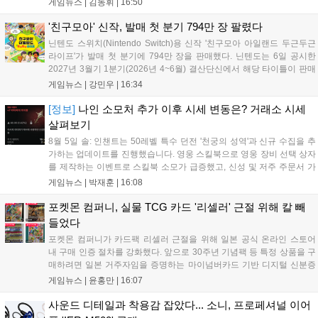
게임뉴스 |
김동휘
|
16:50
조회수를 기록했습니다. 미호요는 이번 판결이 새 사법해석 시행
이후 중국 내 첫 형사사건임을 강조하며 향후 무단 유출에 강경
'친구모아' 신작, 발매 첫 분기 794만 장 팔렸다
대응할 방침입니다....
닌텐도 스위치(Nintendo Switch)용 신작 '친구모아 아일랜드 두근두근
라이프'가 발매 첫 분기에 794만 장을 판매했다. 닌텐도는 6일 공시한
2027년 3월기 1분기(2026년 4~6월) 결산단신에서 해당 타이틀이 판매
를 크게 늘렸다고 밝혔다. 4월 16일 발매된 이 작품은 약 2개월 반 만에
게임뉴스 |
강민우
|
16:34
794만 장을 기록하며, 같은 기간 닌텐도 스위치...
[정보]
나인 소모처 추가 이후 시세 변동은? 거래소 시세
살펴보기
8월 5일 솔: 인챈트는 50레벨 특수 던전 '천궁의 성역'과 신규 수집을 추
가하는 업데이트를 진행했습니다. 영웅 스킬북으로 영웅 장비 선택 상자
를 제작하는 이벤트로 스킬북 소모가 급증했고, 신성 및 저주 주문서 가
격은 소폭 상승했습니다. 나인 코어 시세는 보합세를 유지 중이며, 신의
게임뉴스 |
박재훈
|
16:08
탑 관련 아이템은 사냥터 발견으로 가격이 안정화되었습니다. 상급 재료
수요는 늘었으나 일반 재료는 현상을 유지하고 있으며, 영웅 등급 장비
포켓몬 컴퍼니, 실물 TCG 카드 '리셀러' 근절 위해 칼 빼
와 무기는 서버별로 등락을 보이고 있습니다....
들었다
포켓몬 컴퍼니가 카드팩 리셀러 근절을 위해 일본 공식 온라인 스토어
내 구매 인증 절차를 강화했다. 앞으로 30주년 기념팩 등 특정 상품을 구
매하려면 일본 거주자임을 증명하는 마이넘버카드 기반 디지털 신분증
이 필수다. 해당 상품들은 온라인 추첨제로만 판매되며, 이번 조치는 과
게임뉴스 |
윤홍만
|
16:07
도한 가격 급등을 막기 위한 특단의 대책이다. 향후 포켓몬 컴퍼니의 이
러한 정책이 시장 물량 안정화에 어떤 영향을 미칠지 업계의 이목이 쏠
사운드 디테일과 착용감 잡았다... 소니, 프로페셔널 이어
리고 있다....