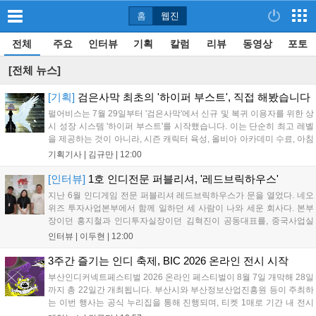
홈
웹진
전체
주요
인터뷰
기획
칼럼
리뷰
동영상
포토
[전체 뉴스]
[기획]
검은사막 최초의 '하이퍼 부스트', 직접 해봤습니다
펄어비스는 7월 29일부터 '검은사막'에서 신규 및 복귀 이용자를 위한 상
시 성장 시스템 '하이퍼 부스트'를 시작했습니다. 이는 단순히 최고 레벨
을 제공하는 것이 아니라, 시즌 캐릭터 육성, 올비아 아카데미 수료, 아침
의 나라 설화 진행 등 4단계 과정을 통해 게임에 적응하며 공방합 750을
기획기사 |
김규만
|
12:00
목표로 성장하는 구조입니다. 이용자는 과제를 완수하며 동(V) 투발라
장비와 검은별 무기, 카라자드 장신구 등을 획득해 주요 콘텐츠에 진입
[인터뷰]
1호 인디전문 퍼블리셔, '레드브릭하우스'
할 수 있습니다....
지난 6월 인디게임 전문 퍼블리셔 레드브릭하우스가 문을 열었다. 네오
위즈 투자사업본부에서 함께 일하던 세 사람이 나와 세운 회사다. 본부
장이던 홍지철과 인디투자실장이던 김혁진이 공동대표를, 중국사업실
장이던 이민정이 이사를 맡았다. 출범 한 달여 만에 위메이드맥스의 전
인터뷰 |
이두현
|
12:00
략적 투자와 카카오벤처스 등 5개 벤처캐피털의 재무적 투자가 연달아
들어왔다. 서비스 중인...
3주간 즐기는 인디 축제, BIC 2026 온라인 전시 시작
부산인디커넥트페스티벌 2026 온라인 페스티벌이 8월 7일 개막해 28일
까지 총 22일간 개최됩니다. 부산시와 부산정보산업진흥원 등이 주최하
는 이번 행사는 공식 누리집을 통해 진행되며, 티켓 1매로 기간 내 전시
작을 제한 없이 체험할 수 있습니다. 일반 및 루키 부문 등 다양한 인디게