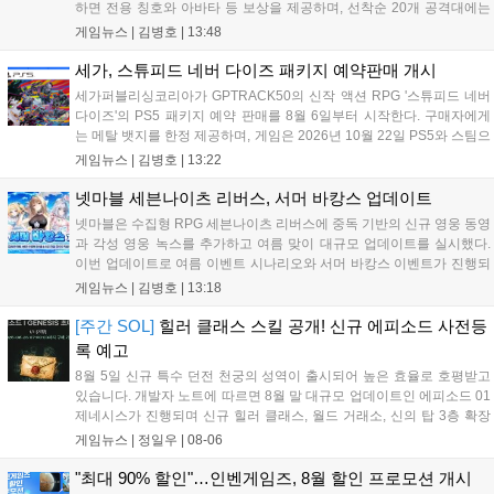
하면 전용 칭호와 아바타 등 보상을 제공하며, 선착순 20개 공격대에는
명예 보상을 지급한다. 또한 9월 10일까지 서비스 21주년 기념 이벤트가
게임뉴스 |
김병호
|
13:48
진행되어 전직 변경의 서와 아바타 풀세트 등을 증정하며, 낚시 미니게
임인 아라드 수족관 메이커를 통해 다양한 아이템을 교환할 수 있다. 상
세가, 스튜피드 네버 다이즈 패키지 예약판매 개시
세 정보는 공식 홈페이지에서 확인 가능하다....
세가퍼블리싱코리아가 GPTRACK50의 신작 액션 RPG '스튜피드 네버
다이즈'의 PS5 패키지 예약 판매를 8월 6일부터 시작한다. 구매자에게
는 메탈 뱃지를 한정 제공하며, 게임은 2026년 10월 22일 PS5와 스팀으
로 정식 출시된다. 좀비 주인공 데이비가 보디 해킹과 스타일 이트 능력
게임뉴스 |
김병호
|
13:22
을 활용해 이세계 던전을 공략하는 하극상 액션이 특징이며, 디지털 디
럭스판 등 다양한 에디션도 함께 발매될 예정이다....
넷마블 세븐나이츠 리버스, 서머 바캉스 업데이트
넷마블은 수집형 RPG 세븐나이츠 리버스에 중독 기반의 신규 영웅 동영
과 각성 영웅 녹스를 추가하고 여름 맞이 대규모 업데이트를 실시했다.
이번 업데이트로 여름 이벤트 시나리오와 서머 바캉스 이벤트가 진행되
며, 7일간 출석 시 수영복 세인 코스튬과 전설 장신구 상자 등 풍성한 보
게임뉴스 |
김병호
|
13:18
상을 제공한다. 또한 미션 수행을 통해 장비를 강화하는 비스킷의 모루
이벤트도 열리며, 강화 횟수에 따른 보상과 상위 100명에게는 특별 랭킹
[주간 SOL]
힐러 클래스 스킬 공개! 신규 에피소드 사전등
보상이 주어진다. 넷마블은 이번 이벤트를 통해 이용자들에게 다채로운
록 예고
즐길 거리를 제공할 예정이다....
8월 5일 신규 특수 던전 천궁의 성역이 출시되어 높은 효율로 호평받고
있습니다. 개발자 노트에 따르면 8월 말 대규모 업데이트인 에피소드 01
제네시스가 진행되며 신규 힐러 클래스, 월드 거래소, 신의 탑 3층 확장
등이 예고되었습니다. 또한 8일에는 신권 선출이 예정되어 있어 게임 내
게임뉴스 |
정일우
|
08-06
판도 변화가 예상되며, 사전 등록과 다양한 이벤트가 함께 진행 중입니
다....
"최대 90% 할인"…인벤게임즈, 8월 할인 프로모션 개시