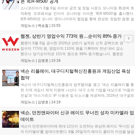
폰 'IER-M500' 공개
소니코리아가 8월 6일 라이브 공연 및 정밀 사운드 모니터링 환경에 최
적화된 프로페셔널 인이어 모니터링 이어폰 'IER-M500'을 출시했다.
IER-M500은 모니터 엔지니어와의 협업을 통해 완성된 정밀한 음향 설
계와 뛰어난 수동 차음 성능을 갖춰, 외부 소음이 많은 환경에서도 디테
게임뉴스 |
백승철
|
15:55
일한 사운드를 전달하는 것이 특징이다. 인체공학적 디자인과 독자적인
피팅 서포터를 적용해 장시간 착용 시에도 안정적이고 편안한 환경을 제
웹젠, 상반기 영업수익 773억 원…순이익 89% 증가
7
공한다....
웹젠이 8월 6일 공시한 2026년 상반기 실적은 신작 공백으로 영
업수익 773억 원, 영업이익 110억 원을 기록하며 전년 대비 감소
했으나 당기순이익은 151억 원으로 89% 증가했습니다. 웹젠은
하반기부터 신작 공세를 예고하며 전략게임 '프로젝트 D1'의 정보
게임뉴스 |
김병호
|
15:18
공개와 '게이트 오브 게이츠'의 추가 정보를 발표할 계획입니다.
또한 '테르비스'는 일본 코미케에 출품하며 해외 시장 공략을 강화
넥슨 리플레이, 대구디지털혁신진흥원과 게임산업 육성
합니다. 김태영 대표는 내년 신작 출시를 위해 하반기 적극적인
협약
사업 일정을 추진하고 주주가치 제고에 힘쓰겠다고 밝혔습니
넥슨이 대구디지털혁신진흥원과 업무협약을 맺고 '넥슨 리플레이'를 통
다....
한 지역 게임사 제작 지원에 나선다. 대구 소재 기업을 대상으로 '어둠의
전설'과 '아스가르드' IP 사용권 및 리소스를 제공하며, 2026년 대구글로
벌게임센터 제작지원 사업으로 추진된다. 넥슨은 심사에 직접 참여해 완
게임뉴스 |
김병호
|
14:19
성도 높은 신작 발굴을 도울 예정이며, 향후 지역 게임산업과의 동반 성
장을 위한 협력을 지속 확대해 나갈 방침이다....
넥슨, 던전앤파이터 신규 레이드 무너진 성자 미카엘라 업
데이트
넥슨이 던전앤파이터에 최대 12인이 도전하는 최상위 레이드 '무너진 성
자 미카엘라'를 업데이트했다. 8월 20일까지 레이드 클리어 미션을 달성