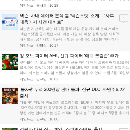
신규 서버 'world3'을 개설하고 신규 캐릭터 및 이벤트 스토리를 포함한
게임뉴스 |
윤서호
|
10:29
대규모 콘텐츠 업데이트를 적용했다. 이번 업데이트를 통해 어둠 속 서
큐버스...
넥슨, 사내 데이터 분석 툴 '넥슨스탯' 소개... "사후
1
대응에서 사전 대비로"
넥슨은 지난 6일 넥슨 태그를 통해 게임 운영 데이터 분석 서비스
'넥슨스탯'을 공개했습니다. 이는 게임 내 이상 징후 발생 시 KPI
대시보드, 공지사항, 커뮤니티 반응 등 흩어진 정보를 하나의 타
임라인에 연결해 원인을 빠르게 파악하도록 돕는 관제 허브입니
게임뉴스 |
양영석
|
10:17
다. 현재 25개 이상의 프로젝트에 도입된 이 서비스는 사후 대응
중심의 운영 방식을 사전 대비 체계로 전환하며 데이터 기반의 효
킹 오브 파이터 AFK, 신규 파이터 '애쉬 크림존' 추가
율적인 의사결정을 지원하고 있습니다....
넷마블이 '킹 오브 파이터 AFK'에 신규 파이터 애쉬 크림존과 제로(클론)
를 업데이트했다. 애쉬 크림존은 8월 19일까지 픽업 이벤트로 획득 가능
하며, 제로는 프리미엄 소환과 상점에서 얻을 수 있다. 또한 8월 10일부
터 14일까지 럭키 엘피 이벤트로 론을, 13일부터 26일까지 트로피칼 아
게임뉴스 |
김규만
|
10:02
일랜드 이벤트로 펫 블레이즈와 팝시를 선보일 예정이다. 이번 업데이트
로 전략적 전투의 재미가 더욱 강화될 것으로 기대된다....
'볼X핏' 누적 200만장 판매 돌파, 신규 DLC '자연주의자'
출시
디볼버디지털이 벽돌깨기 로그라이트 ‘볼x핏’의 마지막 무료 업데이트
‘자연주의자’를 전 플랫폼에 출시했다. 누적 판매 200만 장을 기념해 진
행된 이번 업데이트는 신규 캐릭터 2종과 볼 11종, 패시브 5종을 추가해
전략적 재미를 높였다. 게임은 PC와 콘솔, 모바일에서 한글판으로 즐길
게임뉴스 |
김규만
|
10:00
수 있으며, 개발사는 조만간 게임과 관련한 새로운 소식을 전할 예정이
라고 밝혀 향후 행보에 기대감을 모으고 있다. 상세 정보는 공식 홈페이
정령과 마을 짓는 게임, '스피릿스테드' 출시