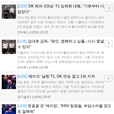
다 게임플레이 비중이 클 것으로 기대되는 가운데, 넷플릭스와의
이례적인 협업이 향후 게임 마케팅 방식에 어떤 변화를 가져올지
[LCK]
'DK 완파·2연승' T1 임재현 대행, "기본부터 다
3
전 세계 팬들의 이목이 쏠리고 있다....
잡았다"
T1이 6일 종로 치지직 롤파크에서 열린 '2026 LoL 챔피언스 코리
아(LCK)' 정규 시즌 3라운드 레전드 그룹, 디플러스 기아전에서
2:0 완승을 거뒀다. 개막 첫 경기에서 kt 롤스터에게 일격을 맞았
지만, 젠지 e스포츠의 홈 경기에서 원정 승리를 챙기며 분위기를
인터뷰 |
신연재
|
21:25
다잡은 T1은 이날 게임에서는 경기력이 완전히 제 궤도에 오른 듯
한 모습이었다. 다음은...
[LCK]
김대호 감독, "패인, 명쾌하고 심플...다시 힘낼
5
수 있어"
디플러스 기아가 6일 종로 치지직 롤파크에서 열린 '2026 LoL 챔
피언스 코리아(LCK)' 정규 시즌 3라운드 레전드 그룹 T1전에서
0:2로 패했다. EWC 우승 이후 한화생명e스포츠와 젠지 e스포츠
를 잡아내며 기세를 끌어올렸지만, 경기력이 제 궤도에 오른 T1은
인터뷰 |
신연재
|
21:06
확실히 강했다. 경기 종료 후 기자회견에 참석한 김대호 감독은
"오늘 져서 너무 아쉽다"...
[LCK]
'페이즈' 날뛴 T1, DK 연승 끊고 1위 지켜
4
6일 종로 치지직 롤파크에서 열린 '2026 LoL 챔피언스 코리아
(LCK)' 정규 시즌 3라운드 레전드 그룹, T1과 디플러스 기아의 대
결에서 T1이 2:0으로 승리했다. 한층 단단해진 경기력으로 EWC
우승을 기점으로 파죽지세의 연승을 이어가던 디플러스 기아를
경기결과 |
신연재
|
20:47
잠재웠다. 1세트, T1이 앞서갔다. 바텀 듀오 킬로 주도권을 잡은
T1은 첫 드래곤을 두드렸...
[LCK]
웃음꽃 핀 '에이밍', "KRX 팀원들, 부담스러울 정도
로 잘해줘"