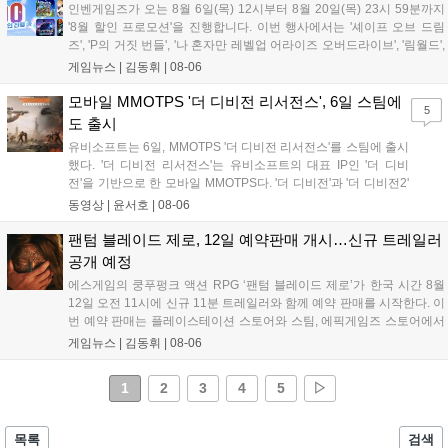
인벤게임즈가 오는 8월 6일(목) 12시부터 8월 20일(목) 23시 59분까지
'8월 할인 프로모션'을 진행합니다. 이번 행사에서는 '셰이프 오브 드림
즈', 'P의 거짓 번들', '나 혼자만 레벨업 어라이즈 오버드라이브', '림월드',
'아랑전설 시티 오브 더 울브스', '팰월드' 등 인기 타이틀을 최대 90% 할
게임뉴스 |
김동휘
|
08-06
인된 가격에 제공합니다. 인벤게임즈를 통해 구매 시 할인가 적용은 물
론 네이버페이 포인트 추가 적립 혜택도 받을 수 있으며, 자세한 내용은
모바일 MMOTPS '더 디비전 리서전스', 6일 스팀에
5
공식 네이버 스마트 스토어에서 확인 가능합니다....
도 출시
유비소프트는 6일, MMOTPS '더 디비전 리서전스'를 스팀에 출시
했다. '더 디비전 리서전스'는 유비소프트의 대표 IP인 '더 디비
전'을 기반으로 한 모바일 MMOTPS다. '더 디비전'과 '더 디비전2'
사이의 시기를 배경으로 하고 있으며, 완전히 새로운 독립형 스토
동영상 |
윤서호
|
08-06
리와 캠페인을 선보인다. 뉴욕에서 발생한 ‘그린 포이즌’ 사태 속
의 디비전 요원이 되어...
팬텀 블레이드 제로, 12일 예약판매 개시…신규 트레일러
공개 예정
에스게임의 쿵푸펑크 액션 RPG ‘팬텀 블레이드 제로’가 한국 시간 8월
12일 오전 11시에 신규 11분 트레일러와 함께 예약 판매를 시작한다. 이
번 예약 판매는 플레이스테이션 스토어와 스팀, 에픽게임즈 스토어에서
진행되며, 개발이 완료된 게임은 10월 29일 정식 출시될 예정이다. 언리
게임뉴스 |
김동휘
|
08-06
얼 엔진 5로 제작된 이 게임은 홍콩 무협 영화에서 영감을 받은 화려한
콤보 액션과 세미 오픈월드 환경을 특징으로 한다....
1
2
3
4
5
▷
목록
검색