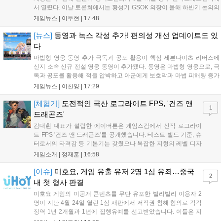
서 열렸다. 이날 토론회에서는 황성기 GSOK 의장이 올해 하반기 논의의
주요 쟁점과 성과를 짚은 데 이어, 박종현 한양대 법학전문대학원 교수
게임뉴스 |
이두현
|
17:48
가 게임진흥원 등 게임 관련 거버넌스를, 이병찬 법무법인 온새미로 변
호사가 게임 등...
[뉴스]
동영과 녹스 각성 추가! 편의성 개선 업데이트도 있
다
마법형 영웅 동영 추가 극독과 공포 활용이 핵심 세븐나이츠 리버스에
신지 소속 신규 전설 영웅 동영이 추가됐다. 동영은 마법형 영웅으로, 극
독과 공포를 활용해 적을 압박하고 아군에게 보호막과 마법 피해량 증가
를 제공하는 것이 특징이다. 패시브 황천의 동행자는 동영의 핵심이다.
게임뉴스 |
이찬양
|
17:29
자신은 공격력에 비례해 효과 적중이 증가하고, 사망 시 불굴 상태로 부
활한다. 모...
[체험기]
도전적인 국산 로그라이트 FPS, '건즈 앤
1
드래곤즈'
김대훤 대표가 설립한 에이버튼은 게임스컴에서 신작 로그라이
트 FPS '건즈 앤 드래곤즈'를 공개했습니다. 테스트 빌드 기준, 슈
터로서의 타격감 등 기본기는 갖췄으나 복잡한 지형의 레벨 디자
인은 개선이 필요해 보입니다. 또한, 성장 트랙의 과도한 분절과
게임소개 |
정재훈
|
16:58
무기 다양성 부족 등 로그라이트 장르적 재미 측면에서도 보완이
요구됩니다. 개발사는 향후 캐릭터 추가 등을 통해 게임성을 다듬
[이슈]
미호요, 게임 유출 유저 2명 1심 유죄…중국
2
어 경쟁력을 확보할 계획입니다....
내 첫 형사 판결
미호요 게임의 미공개 콘텐츠를 무단 유포한 빌리빌리 이용자 2
명이 지난 4월 24일 열린 1심 재판에서 저작권 침해 혐의로 각각
징역 1년 2개월과 1년에 집행유예를 선고받았습니다. 이들은 지
난해 7월부터 원신 등 주요 게임의 영상을 유포해 60만 회 이상의