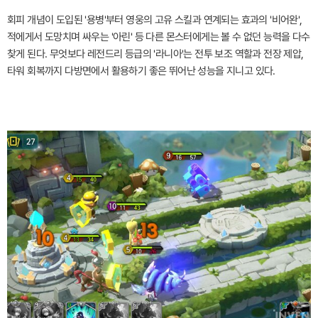
회피 개념이 도입된 '용병'부터 영웅의 고유 스킬과 연계되는 효과의 '비어완',
적에게서 도망치며 싸우는 '아린' 등 다른 몬스터에게는 볼 수 없던 능력을 다수
찾게 된다. 무엇보다 레전드리 등급의 '라니아'는 전투 보조 역할과 전장 제압,
타워 회복까지 다방면에서 활용하기 좋은 뛰어난 성능을 지니고 있다.