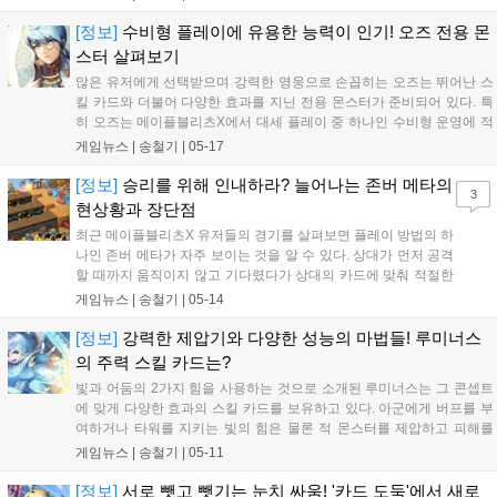
[정보]
수비형 플레이에 유용한 능력이 인기! 오즈 전용 몬
스터 살펴보기
많은 유저에게 선택받으며 강력한 영웅으로 손꼽히는 오즈는 뛰어난 스
킬 카드와 더불어 다양한 효과를 지닌 전용 몬스터가 준비되어 있다. 특
히 오즈는 메이플블리츠X에서 대세 플레이 중 하나인 수비형 운영에 적
합한 능력을 가지고 있고, 덕분에 몬스터 역시...
게임뉴스 |
송철기
|
05-17
[정보]
승리를 위해 인내하라? 늘어나는 존버 메타의
3
현상황과 장단점
최근 메이플블리츠X 유저들의 경기를 살펴보면 플레이 방법의 하
나인 존버 메타가 자주 보이는 것을 알 수 있다. 상대가 먼저 공격
할 때까지 움직이지 않고 기다렸다가 상대의 카드에 맞춰 적절한
카운터로 대응하는 방식으로, 전부터 제압기 카드가 많은 오즈
게임뉴스 |
송철기
|
05-14
의...
[정보]
강력한 제압기와 다양한 성능의 마법들! 루미너스
의 주력 스킬 카드는?
빛과 어둠의 2가지 힘을 사용하는 것으로 소개된 루미너스는 그 콘셉트
에 맞게 다양한 효과의 스킬 카드를 보유하고 있다. 아군에게 버프를 부
여하거나 타워를 지키는 빛의 힘은 물론 적 몬스터를 제압하고 피해를
입히는 강력한 어둠의 힘까지 적절한 스킬 카드...
게임뉴스 |
송철기
|
05-11
[정보]
서로 뺏고 뺏기는 눈치 싸움! '카드 도둑'에서 새로