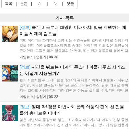
목록
|
본문
|
△
|
▽
|
댓글
기사 목록
[정보]
슬픈 비극부터 희망찬 미래까지! 빛을 지탱하는 메
이플 세계의 감초들
어떤 이야기든 화려하게 조명 받는 주인공들만 있다면 제대로 진행되지
않을 텐데, 메이플블르츠X의 카드 중에는 이야기의 감초 같은 조연들이
존재한다. 그들은 과거 영웅담의 한 편에, 또는 현재 영웅들의 곁에서 검
은 마법사에 대항하여 힘을 보태고 있는 소...
게임뉴스 |
송철기
|
08-30
[정보]
시간을 뒤트는 이계의 몬스터! 파풀라투스 시리즈
는 어떻게 사용될까?
한때 사용처를 두고 메이플블리츠X의 유저들 사이에서 호불호가 나눠졌
었지만, 지금은 활용도가 높아진 몬스터 파풀라투스. 필수 카드로 뽑히
지는 않아도 사용하기에 따라 강력한 성능을 실감할 수 있기에 덱에 한
두 장씩 파풀라투스 시리즈가 들어가 있는 경우를...
게임뉴스 |
송철기
|
08-22
[정보]
절대 악! 검은 마법사와 함께 어둠의 편에 선 인물
들의 흥미로운 이야기
검은 마법사의 등장부터 봉인, 그 이후의 이야기까지 아직도 진행 중인
메이플스토리의 이야기. 긴 시간 이야기가 이어지고 있기에 많은 인물이