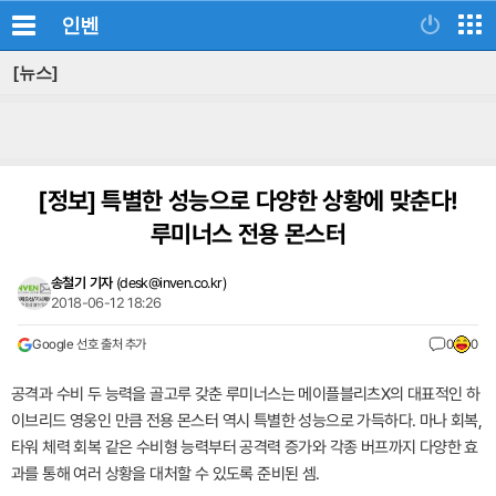
인벤
[뉴스]
[정보]
특별한 성능으로 다양한 상황에 맞춘다!
루미너스 전용 몬스터
송철기 기자
(
desk@inven.co.kr
)
2018-06-12 18:26
Google 선호 출처 추가
0
0
공격과 수비 두 능력을 골고루 갖춘 루미너스는 메이플블리츠X의 대표적인 하
이브리드 영웅인 만큼 전용 몬스터 역시 특별한 성능으로 가득하다. 마나 회복,
타워 체력 회복 같은 수비형 능력부터 공격력 증가와 각종 버프까지 다양한 효
과를 통해 여러 상황을 대처할 수 있도록 준비된 셈.