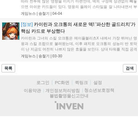
따라 전투에 많은 영향을 미치기 마련인데, 덱의 구성에 상관없이 빼놓
으면 아쉬운 카드들이 있다. 영웅의 플레이 스타일을 잘 나타내면서 부
족한 부분을 채워주는 해당 카드들은 누구나 한 번...
게임뉴스 |
송철기
|
04-04
[정보]
카이린과 오크통의 새로운 덱! '파산한 골드리치'가
핵심 카드로 부상했다
카이린과 그녀의 스킬 오크통은 메이플블리츠X 내에서 가장 뛰어난 영
웅과 스킬 조합으로 불려왔는데, 이후 패치로 오크통의 성능이 반 토막
이 난 지금도 여전히 나쁘지 않은 효율을 보인다. 상대 타워를 직접 공격
하여 빠르게 파괴하던 돌격 카이린 덱 역시 아...
게임뉴스 |
송철기
|
03-30
목록
검색
로그인
PC화면
퀵링크
설정
청소년보호정책
이용약관
개인정보처리방침
불법촬영물신고안내
(주)
인
벤