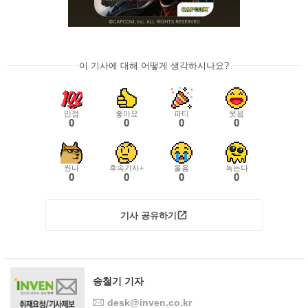
이 기사에 대해 어떻게 생각하시나요?
만점
좋아요
파티
웃음
0
0
0
0
씬나
후속기사+
울음
녹는다
0
0
0
0
기사 공유하기
송철기 기자
desk@inven.co.kr