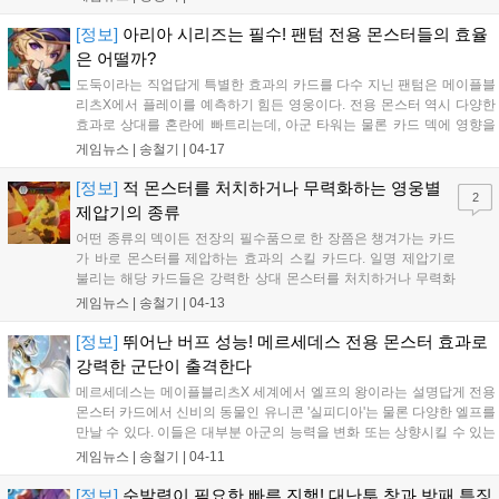
[정보]
아리아 시리즈는 필수! 팬텀 전용 몬스터들의 효율
은 어떨까?
도둑이라는 직업답게 특별한 효과의 카드를 다수 지닌 팬텀은 메이플블
리츠X에서 플레이를 예측하기 힘든 영웅이다. 전용 몬스터 역시 다양한
효과로 상대를 혼란에 빠트리는데, 아군 타워는 물론 카드 덱에 영향을
미치면서 상대의 빈틈을 파고든다. 해당 몬스터...
게임뉴스 |
송철기
|
04-17
[정보]
적 몬스터를 처치하거나 무력화하는 영웅별
2
제압기의 종류
어떤 종류의 덱이든 전장의 필수품으로 한 장쯤은 챙겨가는 카드
가 바로 몬스터를 제압하는 효과의 스킬 카드다. 일명 제압기로
불리는 해당 카드들은 강력한 상대 몬스터를 처치하거나 무력화
시켜서 위기를 극복하고, 경기의 주도권을 가져오는 성능을 가진
게임뉴스 |
송철기
|
04-13
다. 그...
[정보]
뛰어난 버프 성능! 메르세데스 전용 몬스터 효과로
강력한 군단이 출격한다
메르세데스는 메이플블리츠X 세계에서 엘프의 왕이라는 설명답게 전용
몬스터 카드에서 신비의 동물인 유니콘 '실피디아'는 물론 다양한 엘프를
만날 수 있다. 이들은 대부분 아군의 능력을 변화 또는 상향시킬 수 있는
효과를 지니고 있어서, 많은 몬스터를 운...
게임뉴스 |
송철기
|
04-11
[정보]
순발력이 필요한 빠른 진행! 대난투 창과 방패 특징