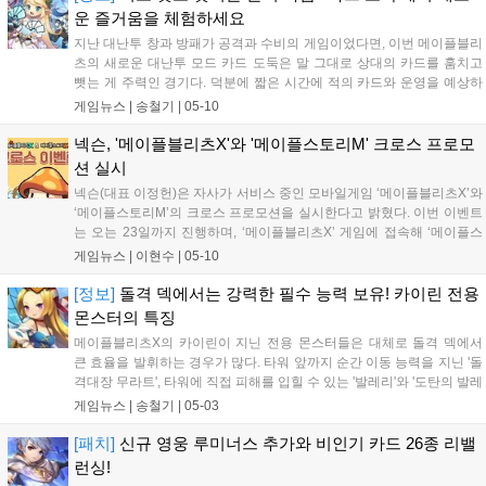
운 즐거움을 체험하세요
지난 대난투 창과 방패가 공격과 수비의 게임이었다면, 이번 메이플블리
츠의 새로운 대난투 모드 카드 도둑은 말 그대로 상대의 카드를 훔치고
뺏는 게 주력인 경기다. 덕분에 짧은 시간에 적의 카드와 운영을 예상하
는 빠른 판단력과 한 발 앞선 경기 운영 능...
게임뉴스 |
송철기
|
05-10
넥슨, '메이플블리츠X'와 '메이플스토리M' 크로스 프로모
션 실시
넥슨(대표 이정헌)은 자사가 서비스 중인 모바일게임 ‘메이플블리츠X’와
‘메이플스토리M’의 크로스 프로모션을 실시한다고 밝혔다. 이번 이벤트
는 오는 23일까지 진행하며, ‘메이플블리츠X’ 게임에 접속해 ‘메이플스
토리M 퀘스트’ 3종을...
게임뉴스 |
이현수
|
05-10
[정보]
돌격 덱에서는 강력한 필수 능력 보유! 카이린 전용
몬스터의 특징
메이플블리츠X의 카이린이 지닌 전용 몬스터들은 대체로 돌격 덱에서
큰 효율을 발휘하는 경우가 많다. 타워 앞까지 순간 이동 능력을 지닌 '돌
격대장 무라트', 타워에 직접 피해를 입힐 수 있는 '발레리'와 '도탄의 발레
리' 등 다수의 몬스터는 돌격 덱에...
게임뉴스 |
송철기
|
05-03
[패치]
신규 영웅 루미너스 추가와 비인기 카드 26종 리밸
런싱!