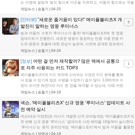
는 이명에 걸맞게 빛의 힘으로 아군을 치유하고, 어둠의 힘으로는 적을
공격하는 등 2가지 효과를 동시에 지닌 색다...
게임뉴스 |
송철기
|
04-25
[인터뷰]
"새로운 즐거움이 있다!" 메이플블리츠X 개
5
발진이 말하는 영웅 루미너스
빛과 어둠의 수호자 루미너스가 출격! 메이플블리츠X에 첫 영웅
업데이트가 진행된다. 새로운 영웅이 등장하는 만큼 각종 전용 카
드와 영웅의 효율에 대한 관심이 높은데, 사전에 공개된 정보에서
는 지금까지 볼 수 없었던 개념의 카드 효과와 새로운 방식의 플...
게임뉴스 |
송철기
|
04-24
[정보]
어떤 걸 먼저 제작할까? 많은 덱에서 공통으
1
로 자주 사용되는 카드 TOP3
메이플블리츠X의 카드 제작에 소비되는 수정은 카드 분해를 통해
서 얻을 수 있기에 많은 수량을 수집하기 쉽지 않다. 3,000개의 수
정이 모이면 레전더리 카드 한 장을 제작할 수 있는데, 이때 어떤
카드 제작을 위해 그동안 소중히 모아온 수정을 소비해야...
게임뉴스 |
송철기
|
04-19
넥슨, ‘메이플블리츠X’ 신규 영웅 ‘루미너스’ 업데이트 사
전 예약 실시
넥슨(대표 이정헌)은 자사가 개발한 신작 모바일게임 ‘메이플블리츠X’의
첫 번째 신규 영웅 ‘루미너스’ 업데이트 사전 예약을 19일부터 실시한다.
‘루미너스’는 원작 온라인게임 ‘메이플스토리’에서 빛과 어둠을 활용한
강력한 마법을 사용하는 인기 캐릭터...
게임뉴스 |
양영석
|
04-19