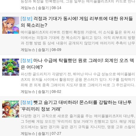
등장과 퇴장을 반복했는데, 그중 일부는 메이플블리츠X의 카드로 만나
볼 수 있다. 그중 검은 마법사를 따르던 악역...
게임뉴스 |
송철기
|
08-14
[정보]
걱정과 기대가 동시에! 게임 리부트에 대한 유저들
의 목소리는?
메이플블리츠X의 리부트 진행이 확정된 가운데, 이 소식을 들은 유저 사
이에서는 걱정과 기대에 찬 목소리가 들리고 있다. 아직 리부트의 방향
과 진행 방법 등 상세 내용이 공개되지 않았기에 여러가지 추측이 난무
하고 있으며, 그중에는 유저들이 각각 불편함을...
게임뉴스 |
송철기
|
08-09
[정보]
마나 수급에 탁월했던 원로 그레이! 외계인 오즈 덱
은 어디에?
파산한 골드리치가 각광받기 전, 뛰어난 마나 수급 성능으로 메이플블리
츠X의 유저들 사이에서 활용되던 공용 몬스터가 있다. 지구를 침략하기
위해 온 외계 종족 그레이의 지도자! 원로 그레이가 바로 그 주인공이다.
원로 그레이는 향상된 원로 그레이, 강화...
게임뉴스 |
송철기
|
08-02
[정보]
뺏고 숨기고 대비하라! 몬스터를 강탈하는 대난투
'우리끼리 정보 거래'
다양한 경기 규칙으로 새로운 즐거움을 주는 메이플블리츠X의 대난투,
그 5번째 게임 모드인 '우리끼리 정보 거래'가 진행되고 있다. 해당 게임
모드에서는 일반 경기와 같은 경기 규칙을 지니지만, 영웅 고유 스킬이
'정보 거래'로 통일된다. 이 스킬은...
게임뉴스 |
송철기
|
07-27