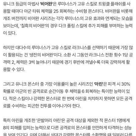
유니크 등급의 마법사
'비어완'
은 루미너스가 고유 스킬로 트윙클 플래쉬를 사
용할 때마다 아군 타워 체력을 25 회복하는 수비형 몬스터다. 비어완을 비롯해
개조 버전까지 비어완 시리즈는 각각 루미너스의 고유 효과와 연계되는 모습을
보이는데, '칠흑의 비어완'의 경우 다크 폴링 스킬에 추가 피해를 부여하는 능력
이 있다.
하지만 대다수의 루미너스가 고유 스킬로 라크니스를 선택하기 때문에 가장 많
이 활용되는 건 '생전의 비어완'이다. 소환 시 그동안 라크니스 전환 횟수 1당 공
격력 2, 체력은 3씩 늘어나기 때문에 경기 후반에 꺼낼수록 더욱 강력하게 활
용할 수 있다.
그리고 유니크 몬스터 중 가장 이용률이 높은 시리즈인
'아린'
은 피격 시 30%
확률로 아군의 빈 공격로로 순간이동 후 체력을 6 회복하는 특이한 능력이 있
다. 적은 스킬이나 강력한 몬스터로 한 번에 아린을 처치하지 못하면 모든 공격
로를 수비하는 피곤한 전투를 이어나가야 한다.
특히 아린을 개조한 '은발머리 아린'은 공격 대상을 제외한 적 몬스터 1명에게
8의 피해를 입히는 능력으로 다른 공격로의 몬스터를 안전하게 타격하는 성능
을 보여 인기다. 이에 더해서 상대가 강력한 몬스터를 소환했을 때 일부러 다른