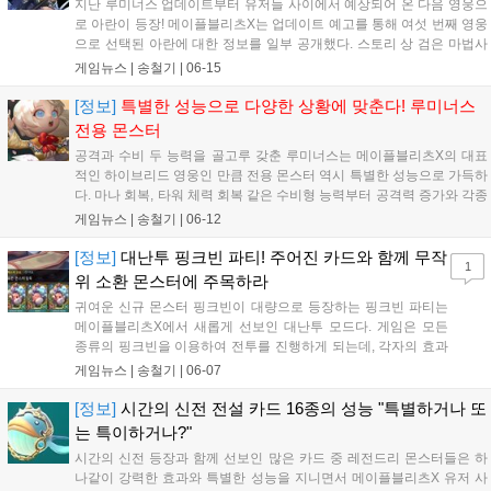
지난 루미너스 업데이트부터 유저들 사이에서 예상되어 온 다음 영웅으
로 아란이 등장! 메이플블리츠X는 업데이트 예고를 통해 여섯 번째 영웅
으로 선택된 아란에 대한 정보를 일부 공개했다. 스토리 상 검은 마법사
를 봉인한 6인의 영웅 중 한 명인 아란은 정...
게임뉴스 |
송철기
|
06-15
[정보]
특별한 성능으로 다양한 상황에 맞춘다! 루미너스
전용 몬스터
공격과 수비 두 능력을 골고루 갖춘 루미너스는 메이플블리츠X의 대표
적인 하이브리드 영웅인 만큼 전용 몬스터 역시 특별한 성능으로 가득하
다. 마나 회복, 타워 체력 회복 같은 수비형 능력부터 공격력 증가와 각종
버프까지 다양한 효과를 통해 여러 상황을...
게임뉴스 |
송철기
|
06-12
[정보]
대난투 핑크빈 파티! 주어진 카드와 함께 무작
1
위 소환 몬스터에 주목하라
귀여운 신규 몬스터 핑크빈이 대량으로 등장하는 핑크빈 파티는
메이플블리츠X에서 새롭게 선보인 대난투 모드다. 게임은 모든
종류의 핑크빈을 이용하여 전투를 진행하게 되는데, 각자의 효과
를 파악하고 적절하게 이용하는 게 중요! 무엇보다 빠르게 몬스터
게임뉴스 |
송철기
|
06-07
를 소...
[정보]
시간의 신전 전설 카드 16종의 성능 "특별하거나 또
는 특이하거나?"
시간의 신전 등장과 함께 선보인 많은 카드 중 레전드리 몬스터들은 하
나같이 강력한 효과와 특별한 성능을 지니면서 메이플블리츠X 유저 사