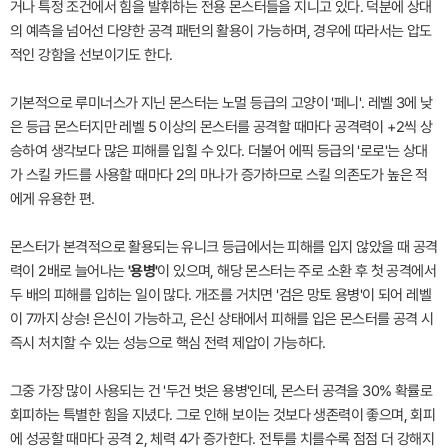
거나 특정 조건에서 힘을 발휘하는 전용 몬스터들을 지니고 있다. 덕분에 상대
의 예측을 넘어선 다양한 공격 패턴의 활용이 가능하며, 경우에 따라서는 압도
적인 강함을 선보이기도 한다.
기본적으로 루미너스가 지닌 몬스터는 노멀 등급의 고양이 '페니'. 레벨 3에 낮
은 등급 몬스터지만 레벨 5 이상의 몬스터를 공격할 때마다 공격력이 +2씩 상
승하여 생각보다 많은 피해를 입힐 수 있다. 더불어 에픽 등급의 '로로'는 상대
가 스킬 카드를 사용할 때마다 2의 마나가 증가하므로 스킬 의존도가 높은 적
에게 유용한 편.
몬스터가 본격적으로 활용되는 유니크 등급에서는 피해를 입지 않았을 때 공격
력이 2배로 늘어나는
'용병'
이 있으며, 해당 몬스터는 주로 소환 후 첫 공격에서
두 배의 피해를 입히는 일이 많다. 개조를 거치면 '검은 망토 용병'이 되어 레벨
이 7까지 상승! 은신이 가능하고, 은신 상태에서 피해를 입은 몬스터를 공격 시
즉시 처치할 수 있는 성능으로 핵심 전력 제압이 가능하다.
그중 가장 많이 사용되는 건 '두건 벗은 용병'인데, 몬스터 공격을 30% 확률로
회피하는 특별한 힘을 지녔다. 그로 인해 보이는 것보다 생존력이 좋으며, 회피
에 성공할 때마다 공격 2, 체력 4가 증가한다. 전투를 치를수록 점점 더 강해지