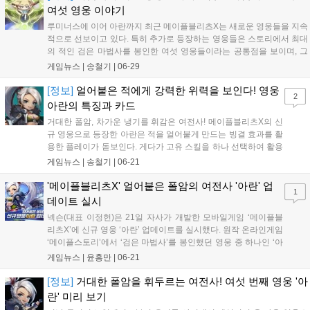
여섯 영웅 이야기
루미너스에 이어 아란까지 최근 메이플블리츠X는 새로운 영웅들을 지속
적으로 선보이고 있다. 특히 추가로 등장하는 영웅들은 스토리에서 최대
의 적인 검은 마법사를 봉인한 여섯 영웅들이라는 공통점을 보이며, 그
로 인해 다음에 추가될 영웅 역시 아직 등장하지...
게임뉴스 |
송철기
|
06-29
[정보]
얼어붙은 적에게 강력한 위력을 보인다! 영웅
2
아란의 특징과 카드
거대한 폴암, 차가운 냉기를 휘감은 여전사! 메이플블리츠X의 신
규 영웅으로 등장한 아란은 적을 얼어붙게 만드는 빙결 효과를 활
용한 플레이가 돋보인다. 게다가 고유 스킬을 하나 선택하여 활용
하던 기존 영웅들과 다르게 3개의 고유 스킬이 단계별로 사용되
게임뉴스 |
송철기
|
06-21
는...
'메이플블리츠X' 얼어붙은 폴암의 여전사 '아란' 업
1
데이트 실시
넥슨(대표 이정헌)은 21일 자사가 개발한 모바일게임 ‘메이플블
리츠X’에 신규 영웅 ‘아란’ 업데이트를 실시했다. 원작 온라인게임
‘메이플스토리’에서 ‘검은 마법사’를 봉인했던 영웅 중 하나인 ‘아
란’은 강력한 두 손 무기 폴암을 사용하는 전사 캐릭터...
게임뉴스 |
윤홍만
|
06-21
[정보]
거대한 폴암을 휘두르는 여전사! 여섯 번째 영웅 '아
란' 미리 보기