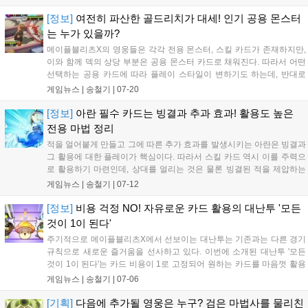
[정보]
여전히 파산한 골드리치가 대세! 인기 공용 몬스터
는 누가 있을까?
메이플블리츠X의 영웅들은 각각 전용 몬스터, 스킬 카드가 존재하지만,
이와 함께 덱의 상당 부분은 공용 몬스터 카드로 채워진다. 따라서 어떤
선택하는 공용 카드에 따라 플레이 스타일이 변하기도 하는데, 반대로
인기 있는 공용 카드를 살펴보면 현재 대세...
게임뉴스 |
송철기
|
07-20
[정보]
아란 필수 카드는 빙결과 추과 효과! 활용도 높은
전용 마법 정리
적을 얼어붙게 만들고 그에 따른 추가 효과를 발생시키는 아란은 빙결과
그 활용에 대한 플레이가 핵심이다. 따라서 스킬 카드 역시 이를 주력으
로 활용하기 마련인데, 상대를 얼리는 것은 물론 빙결된 적을 제압하는
마법들이 그녀의 덱에서 가장 중요한 카드라...
게임뉴스 |
송철기
|
07-12
[정보]
비용 걱정 NO! 자유로운 카드 활용의 대난투 '모든
것이 1이 된다'
주기적으로 메이플블리츠X에서 선보이는 대난투는 기존과는 다른 경기
규칙으로 새로운 즐거움을 선사하고 있다. 이번에 소개된 대난투 '모든
것이 1이 된다'는 카드 비용이 1로 고정되어 원하는 카드를 마음껏 활용
할 수 있는 게임 모드로, 평소 가성비가 안...
게임뉴스 |
송철기
|
07-06
[기획]
다음에 추가될 영웅은 누구? 검은 마법사를 물리친