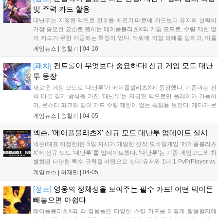
및 주력 카드 활용
대난투는 지정된 덱으로 전투를 치르기 때문에 카드보다 유저의 실력이
가장 중요한 요소로 뽑히는 메이플블리츠X의 게임 모드로, 수량 제한 없
이 카드가 무한 제공되는 특징이 있다. 타워에 직접 피해를 입히고, 이를
막아내는 방식으로 빠르게 경기가 운영되기...
게임뉴스 |
송철기
|
04-10
[패치]
컨트롤이 무엇보다 중요하다! 신규 게임 모드 대난
투 등장
새로운 게임 모드로 '대난투'가 메이플블리츠X에 등장했다. 기존과는 전
혀 다른 경기 방식을 가진 '대난투'는 지급된 덱으로만 플레이가 가능하
며, 몬스터 파크와 같이 카드 수량 제한이 없는 특징을 보인다. 게다가 몬
스터의 공격력 및 체력이 모두 1로 측...
게임뉴스 |
송철기
|
04-05
넥슨, '메이플블리츠X' 신규 모드 대난투 업데이트 실시
넥슨(대표 이정헌)은 5일 자사가 개발한 신작 모바일게임 ‘메이플블리츠
X’에 신규 모드 ‘대난투’를 업데이트했다. ‘대난투’는 기존 게임모드와 차
별화된 다양한 특수 규칙을 바탕으로 상대 유저와 1대 1 PvP(Player vs.
Player) 전투를...
게임뉴스 |
허재민
|
04-05
[정보]
영웅의 정체성을 보여주는 필수 카드! 어떤 덱이든
빼놓으면 아쉽다
메이플블리츠X의 각 영웅들은 다양한 스킬 카드를 어떻게 활용할지에