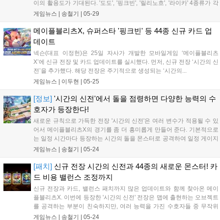
이의 활용도가 기대된다. '도도', '핑크빈', '릴리노흐', '라이카' 4종류가 각
각 개조를 거쳐 총 16개까지 분...
게임뉴스 |
송철기
|
05-29
메이플블리츠X, 슈퍼스타 '핑크빈' 등 44종 신규 카드 업
데이트
넥슨(대표 이정헌)은 25일 자사가 개발한 모바일게임 ‘메이플블리츠
X’에 신규 전장 및 카드 업데이트를 실시했다. 먼저, 신규 전장 ‘시간의 신
전’을 추가했다. 해당 전장은 주기적으로 생성되는 ‘시간의...
게임뉴스 |
이두현
|
05-25
[정보]
'시간의 신전'에서 돌을 점령하면 다양한 능력의 수
호자가 등장한다!
새로운 규칙으로 가득한 전장 '시간의 신전'은 여러 변수가 적용될 수 있
어서 메이플블리츠X의 경기를 좀 더 흥미롭게 만들어 준다. 기본적으로
는 일정 시간마다 등장하는 시간의 돌을 몬스터로 공격하여 일정 게이지
를 밀면 점령! 신전의 수호자가 아군으로 소...
게임뉴스 |
송철기
|
05-24
[패치]
신규 전장 시간의 신전과 44종의 새로운 몬스터! 카
드 비용 밸런스 조정까지
신규 전장과 카드, 밸런스 패치까지 많은 업데이트와 함께 찾아온 메이
플블리츠X. 이번에 등장한 '시간의 신전' 전장은 맵에 출현하는 오브젝트
를 공격하는 부분이 친숙하지만, 여러 능력을 가진 수호자들 중 무작위
한 명이 소환된다는 점이 특징이다. 덕분에...
게임뉴스 |
송철기
|
05-24