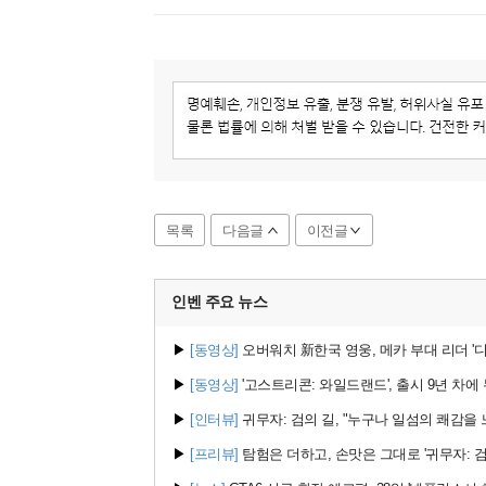
목록
다음글
이전글
인벤 주요
뉴스
▶
[동영상]
오버워치 新한국 영웅, 메카 부대 리더 '디몬
▶
[동영상]
'고스트리콘: 와일드랜드', 출시 9년 차에 무
▶
[인터뷰]
귀무자: 검의 길, "누구나 일섬의 쾌감을
▶
[프리뷰]
탐험은 더하고, 손맛은 그대로 '귀무자: 검