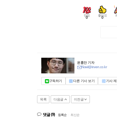
만점
좋아요
0
0
윤홍만 기자
Nowl@inven.co.kr
구독하기
다른 기사 보기
기사 
목록
다음글
이전글
(9)
댓글
등록순
|
최신순