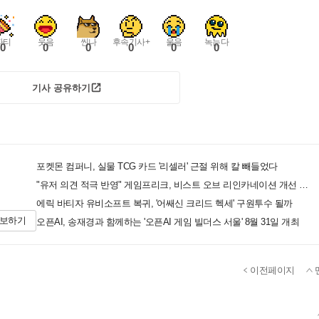
파티
웃음
씬나
후속기사+
울음
녹는다
0
0
0
0
0
0
기사 공유하기
포켓몬 컴퍼니, 실물 TCG 카드 '리셀러' 근절 위해 칼 빼들었다
"유저 의견 적극 반영" 게임프리크, 비스트 오브 리인카네이션 개선 나선다
에릭 바티자 유비소프트 복귀, '어쌔신 크리드 헥세' 구원투수 될까
제보하기
오픈AI, 송재경과 함께하는 '오픈AI 게임 빌더스 서울' 8월 31일 개최
이전페이지