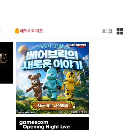
혜택.아이마트
로그인
인
벤
전
체
사
이
트
맵
인
벤
배