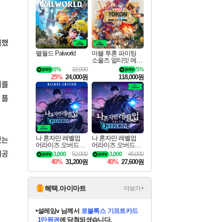
최대 90% 할인가를 만나보세요!
네이버혜택과 함께 만나보세요!
50%할인&추가 적립까지!
이니&베니 혜택까지!
네이버 혜택가와 함께 예약하세요!
할인&네이버혜택으로 만나보세요!
네이버페이 혜택과 만나보세요!
네이버 포인트 혜택까지!
할인가에 만나보세요!
일부 에디션 상시 할인!
혜택으로 예약 판매 중
편안하게 충전하세요
시했
팰월드 Palworld
마블 투혼 파이팅
소울즈 얼티밋 에디
션 예약구매 MARV
5%
32,000
5%
EL Tokon Fighting S
25%
24,000원
118,000원
ouls Ultimate Edition
이를
Pre-Purchase
 플
나 혼자만 레벨업
나 혼자만 레벨업
있는
어라이즈 오버드라
어라이즈 오버드라
이브 디럭스 에디션
이브 Solo Leveling A
제공
3,000
52,000
3,000
46,000
Solo Leveling Arise
rise
40%
31,200원
40%
27,600원
Overdrive Deluxe Edi
tion
혜택.아이마트
더보기+
설레임v
님께서
로블록스 기프트카드
1만원권
에 당첨되셨습니다.
어느덧
님께서
엘든 링 밤의 통치자
디럭스 에디션 (스팀코드)
에