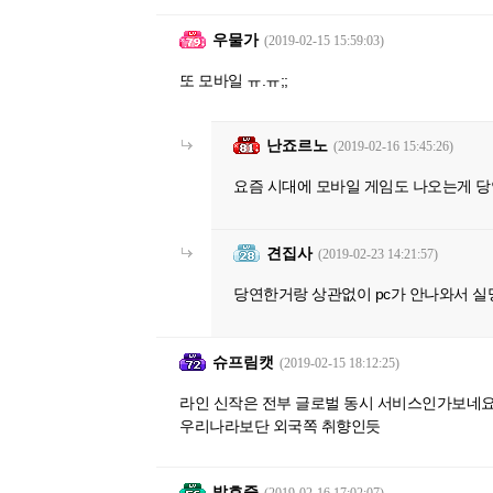
우물가
(2019-02-15 15:59:03)
또 모바일 ㅠ.ㅠ;;
난죠르노
(2019-02-16 15:45:26)
요즘 시대에 모바일 게임도 나오는게 당
견집사
(2019-02-23 14:21:57)
당연한거랑 상관없이 pc가 안나와서 실
슈프림캣
(2019-02-15 18:12:25)
라인 신작은 전부 글로벌 동시 서비스인가보네
우리나라보단 외국쪽 취향인듯
발효중