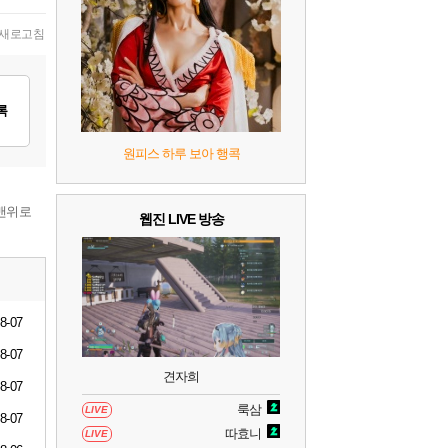
새로고침
록
원피스 하루 보아 행콕
맨위로
웹진 LIVE 방송
8-07
8-07
견자희
8-07
룩삼
LIVE
8-07
따효니
LIVE