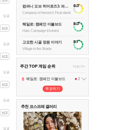
신고
6.0
컴퍼니 오브 히어로즈3: 파이널 스탠드
Company of Heroes3: Final stand
답글
8.0
헤일로: 캠페인 이볼브드
신고
Halo: Campaign Evolved
8.1
고요한 시골 정원 이야기
답글
Village in the Shade
신고
주간 TOP 게임 순위
더보기+
답글
1
2
3
4
5
6
7
8
9
팰월드
프로야구스피리츠2026
드래곤소드 : 어웨이크닝
블라인드 삼국
리듬 천국 미라클 스타즈
헤일로: 캠페인 이볼브드
캡틴 츠바사 2 월드 파이터즈
어쌔신 크리드: 블랙 플래그 리싱크드
그랑블루 판타지 리링크 - 엔드리스 라그나로크
1
2
2
1
1
2
2
신고
투표하기
10
레고 배트맨: 레거시 오브 더 다크 나이트
답글
추천 코스프레 갤러리
신고
답글