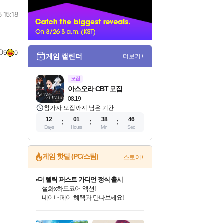
너
 15:18
9
0
게임 캘린더
더보기+
모집
아스오라 CBT 모집
08.19
참가자 모집까지 남은 기간
12
01
38
45
Days
Hours
Min
Sec
게임 핫딜 (PC/스팀)
스토어+
베데스다 40주년 기념 할인 중!
베데스다의 명작들을
40주년 프로모션으로 만나보세요!
인벤게임즈 8월 특별 할인!
드래곤소드: 어웨이크닝 입점!
문명 7 특별 할인!
귀무자: 검의 길 예약 판매 중!
비스트 오브 리인카네이션 정식 출시!
커세어 코브 출시 기념 할인!
더 렐릭 퍼스트 가디언 정식 출시
마블 투혼 파이팅 소울즈 예약 판매 중!
캡콤 프렌차이즈 할인 진행 중!
캡콤 일부 상품 상시 할인
스타워즈 은하계 레이서
로블록스 기프트 카드 공식 입점
인기 퍼블리셔 모음!
스팀으로 만나는 드래곤소드!
조선&고려 DLC 출시 예정
10% 할인과
게임프릭 신작 IP
해적'섬'을 발전시키자!
설화x하드코어 액션!
마블 히어로 총 출동&화려한 격투!
몬헌, 바하 등 인기 IP를
몬헌 와일즈 & 드래곤즈 도그마2
인벤게임즈에서 10% 추가 적립
Robux를 가장 안전하고