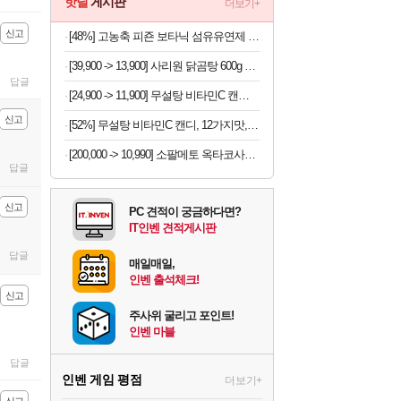
핫딜
게시판
더보기+
신고
[48%] 고농축 피죤 보타닉 섬유유연제 프리지아 자몽, 1.3L, 4개
[39,900 -> 13,900] 사리원 닭곰탕 600g x 4팩
답글
[24,900 -> 11,900] 무설탕 비타민C 캔디 12가지맛 1kg
신고
[52%] 무설탕 비타민C 캔디, 12가지맛, 1kg, 1개
[200,000 -> 10,990] 소팔메토 옥타코사놀 포맨 x 2박스
답글
신고
PC 견적이 궁금하다면?
IT인벤 견적게시판
답글
매일매일,
인벤 출석체크!
신고
주사위 굴리고 포인트!
인벤 마블
답글
인벤 게임 평점
더보기+