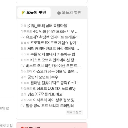
오늘의 팟벤
오늘의 핫벤
[여행_국내] 남해 독일마을
여행
4컷 만화 | 야간 보초는 너무 힘들어
아주프로
슈로대Y 확장팩 업데이트 트레일러
PV
프로젝트 RX 도쿄 게임쇼 참가 결정
섭컬겜
체험 캐릭터만으로 허상 40레벨 하이와티아 5분 컷!｜에이메스·린네·모니에 명함
명조
쿠를 먼저 보내서 기습하는 법
비스트
비스트 오브 리인카네이션 정보/공략글 모음
비스트
비스트 오브 리인카네이션 오픈 트레일러
PV
아스오라 성우 정보 및 출연작 모음
아스오라
공명자 모먼트 | 수수
명조
챕터별 길찾기/지도 공략 (1 ~ 12장)
비스트
리싱크드 1.06 패치노트 (8/5)
리싱크드
명조 X ??? 콜라보 예고
명조
아사쿠라 마이 성우 정보 및 주요 필모
아스오라
탈콥 공식 코드 브리치 트레일러
PV
맨위로
새로고침
새로고침