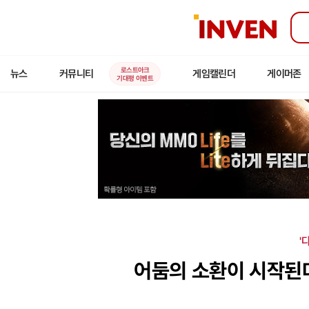
인
벤
로스트아크
뉴스
커뮤니티
게임캘린더
게이머존
기대평 이벤트
'
어둠의 소환이 시작된다,