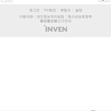
데이트 '라스트 라이츠'와 함께 95% 할인 중입니다....
로그인
PC화면
퀵링크
설정
청소년보호정책
이용약관
개인정보처리방침
불법촬영물신고안내
(주)
인
벤