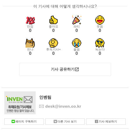
이 기사에 대해 어떻게 생각하시나요?
만점
좋아요
파티
웃음
0
0
0
0
씬나
후속기사+
울음
녹는다
0
0
0
0
기사 공유하기
인벤팀
desk@inven.co.kr
페이지 구독하기
다른 기사 보기
기사 제보하기