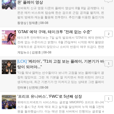
새로운 가능성을 제시했다....
몬' 플레이 영상
오버워치 신규 영웅 디몬의 플레이 영상이 8월 8일 공개됐다. 디
몬은 메카 비스트에 탑승해 한손 검으로 근접 공격을 펼치며, 왼
팔의 방패와 캐논을 활용해 전투한다. 추진기를 이용한 돌진기와
참격 형태의 궁극기를 보유했고, 메카 파괴 시 맨몸으로 기관총을
동영상 |
정재훈
|
08-08
사용하는 특징이 있다. 디몬은 오는 8월 12일 시작되는 시즌4 부
산의 영웅들 업데이트를 통해 정식 출시될 예정이다....
'GTA6' 예약 구매, 테이크투 "전례 없는 수준"
2
테이크투 인터랙티브는 7일 실적 발표에서 'GTA6'의 예약 판매가
전례 없는 수준이라고 밝혔다. 6월 25일부터 시작된 예약 물량은
구체적으로 공개되지 않았으나 소비자 반응이 매우 뜨겁다. 한편
11월 19일 PS5와 Xbox 시리즈 X|S로 정식 출시될 예정이며, 록
게임뉴스 |
김병호
|
08-08
스타 게임즈는 한국 시각 28일 오전 4시 넷플릭스를 통해 장편 영
상 'Grand Theft Auto VI: An Extended Look'을 최초 공개할 계획
[LCK]
'케리아', "T1의 고점 보는 플레이, 기본기가 바
1
이다....
탕이 되어야..."
"다들 워낙 잘하는 선수들이다 보니까 고점을 보는 플레이들이 굉
장히 많았어요. 그런 게 기본을 잘 지키면서 하면 리턴이 크다고
생각하는데, 최근 기본기가 안 지켜지고 있는 상태로 그런 플레이
를 추구하다 보니까 팀적으로 안 좋은 사고가 계속 많이 났던 것
인터뷰 |
신연재
|
08-08
같습니다." T1은 6일 서울 종로구 치지직 롤파크에서 열린 '2026
LoL 챔피언스 코리아(LCK)'...
'프리프 유니버스', 'FWC'로 5년째 성장
1
위메이드커넥트가 서비스하는 글로벌 MMORPG 프리프 유니버
스가 출시 5년 차에 역대 최고 실적을 달성하며 누적 매출 1천억
원을 돌파했습니다. 이는 매년 전용 서버에서 진행되는 글로벌 e