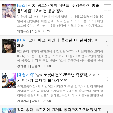
[뉴스]
잔홍, 링코와 여름 이벤트, 수영복까지 총출
4
동! '이환' 1.3 버전 방송 정리
'이환'의 1.3 버전 「안개 너머의 별빛」이 8월 19일부터 9월 30
일까지 진행된다. 이번 업데이트로 신규 지역 어스름 구역과 메인
스토리 6장이 추가되며, S급 캐릭터 잔홍과 링코가 순차적으로
등장한다. 여름 시즌을 맞아 비치발리볼, 수상 오토바이 등 다채
게임뉴스 |
이성혁
|
23:22
로운 이벤트가 열리고, 캐릭터 렌더링 개선 및 랜덤 코스튬 등 편
의성도 강화된다. 8월 11일까지 사용 가능한 교환 코드 3종이 제
[LCK]
'오너' 빼고, '페인터' 출전한 T1, 한화생명에
10
공되며, 상세 일정은 공식 채널을 통해 확인할 수 있다....
패배
8일 종각 치지직 롤파크에서 진행된 '2026 LoL 챔피언스 코리아
(LCK)' 3라운드 한화생명e스포츠가 T1을 2:1로 꺾고 3연패 탈출
에 성공했다. T1은 금일 선발에 '오너' 문현준이 아닌 콜업된 신예
'페인터' 김은후를 투입했지만, 결국 1:2로 패배하고 말았다. T1은
경기결과 |
김홍제
|
08-08
'케리아'의 카밀이 좋은 플레이를 통해 한화생명 바텀 듀오의 점멸
을 빼냈다....
[체험기획]
'슈퍼로봇대전Y' 35주년 확장팩, 시리즈
2
의 미래와 그 대체 불가의 영역
슈퍼로봇대전Y가 지난 5일 시리즈 35주년 및 2,000만 장 판매를
기념하는 마지막 확장팩 ‘~가속하는 미래~’를 출시했다. 이번 확
장팩은 본편의 IF 스토리 형태로, 수성의 마녀 시즌2를 포함한 신
규 참전작과 크로스오버 합체기를 선보이며 작품을 완결 짓는다.
기획기사 |
강승진
|
08-08
기존 연출의 한계와 로봇 게임 시장의 어려움 속에서도 팬들이 원
하는 몰입감 있는 서사와 조합을 구현하며 시리즈의 미래를 향한
검과 방패, 돌진기에 원거리 공격까지? 오버워치 '디
5