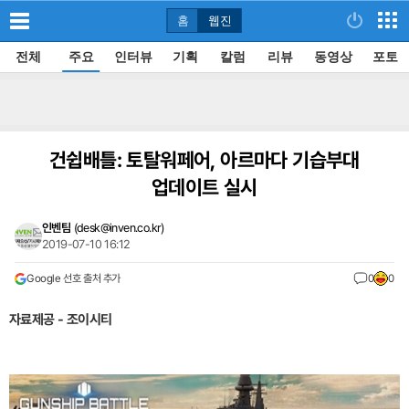
홈
웹진
전체
주요
인터뷰
기획
칼럼
리뷰
동영상
포토
건쉽배틀: 토탈워페어, 아르마다 기습부대
업데이트 실시
인벤팀
(
desk@inven.co.kr
)
2019-07-10 16:12
Google 선호 출처 추가
0
0
자료제공 - 조이시티