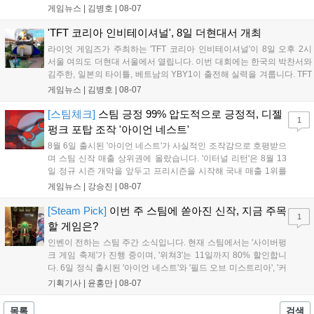
스포츠 대회 FWC의 영향이 큽니다. FWC는 이용자가 동일한 조
게임뉴스 |
김병호
|
08-07
건에서 시즌을 함께 즐기는 구조로, 올해 4월 시작된 FWC 2026
은 전년 대비 매출과 이용자 지표가 대폭 상승하는 성과를 냈습니
'TFT 코리아 인비테이셔널', 8일 더현대서 개최
다. 오는 10월 필리핀 마닐라에서 총상금 11만 달러 규모의 제4회
라이엇 게임즈가 주최하는 'TFT 코리아 인비테이셔널'이 8일 오후 2시
FWC 그랜드 파이널이 개최될 예정이며, 위메이드커넥트는 이를
서울 여의도 더현대 서울에서 열립니다. 이번 대회에는 한국의 박찬서와
통해 커뮤니티 중심의 장기 성장 모델을 지속할 방침입니다....
김주한, 일본의 타이틀, 베트남의 YBY1이 출전해 실력을 겨룹니다. TFT
는 소속팀 없이 개인 자격으로 참가하는 독특한 대회 구조를 가지며, 누
게임뉴스 |
김병호
|
08-07
구나 참여 가능한 '소파에서 왕관까지'라는 철학을 실천하고 있습니다.
17일까지 이어지는 이번 행사는 신규 세트 체험과 공연 등 다양한 즐길
[스팀체크]
스팀 긍정 99% 압도적으로 긍정적, 디젤
1
거리를 제공하며, 이후 현대백화점 판교점에서도 행사가 이어질 예정입
펑크 포탑 조작 '아이언 네스트'
니다. 연말에는 라스베이거스 오픈이 개최됩니다....
8월 6일 출시된 '아이언 네스트'가 사실적인 조작감으로 호평받으
며 스팀 신작 매출 상위권에 올랐습니다. '이터널 리턴'은 8월 13
일 정규 시즌 개막을 앞두고 프리시즌을 시작해 국내 매출 1위를
기록했습니다. 25주년을 맞은 '고스트 리콘' 시리즈는 8월 6일 쇼
게임뉴스 |
강승진
|
08-07
케이스와 함께 대규모 할인을 진행하며 순위가 급상승했고, 신작
'마블 투혼: 파이팅 소울즈'와 레트로 수리 시뮬레이션 '리스토
[Steam Pick]
이번 주 스팀에 쏟아진 신작, 지금 주목
1
리'도 스팀에 정식 출시되었습니다....
할 게임은?
인벤이 전하는 스팀 주간 소식입니다. 현재 스팀에서는 '사이버펑
크 게임 축제'가 진행 중이며, '위쳐3'는 11일까지 80% 할인합니
다. 6일 정식 출시된 '아이언 네스트'와 '필드 오브 미스트리아', '커
세어 코브'가 호평받고 있습니다. 한편, 7일 출시된 '마블 투혼'은
기획기사 |
윤홍만
|
08-07
태그 시스템에 대한 호불호가 갈리며 복합적 평가를 기록 중입니
다. 유비소프트의 '고스트리콘: 와일드랜드'는 7년 만의 대규모 업
목록
검색