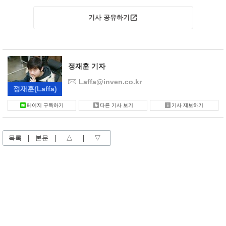
기사 공유하기
정재훈 기자
Laffa@inven.co.kr
정재훈
(Laffa)
페이지 구독하기
다른 기사 보기
기사 제보하기
목록
|
본문
|
△
|
▽