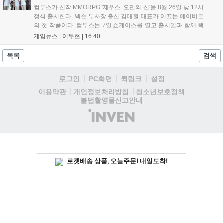
컴투스가 신작 MMORPG '제우스: 오만의 신'을 8월 26일 낮 12시
정식 출시한다. 넥슨 부사장 출신 김대훤 대표가 이끄는 에이버튼
의 첫 작품이다. 컴투스는 7일 쇼케이스를 열고 출시일과 함께 핵
심 콘텐츠, 유료화 정책, 운영 방향을 공개했다. 캐릭터명 선점은
게임뉴스 |
이두현
|
16:40
8월 13일 오후 8시 시작한다. '제우스: 오만의 신'은 최고신 제우스
의 오만으로 균열이...
목록
검색
로그인
PC화면
퀵링크
설정
청소년보호정책
이용약관
개인정보처리방침
불법촬영물신고안내
(주)
인
벤