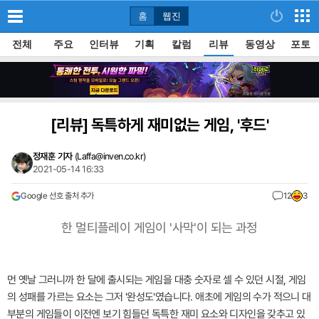
홈
웹진
전체
주요
인터뷰
기획
칼럼
리뷰
동영상
포토
[리뷰]
독특하게 재미없는 게임, '후드'
정재훈 기자
(
Laffa@inven.co.kr
)
2021-05-14 16:33
Google 선호 출처 추가
12
3
한 멀티플레이 게임이 '사막'이 되는 과정
먼 옛날 그러니까 한 달에 출시되는 게임을 대충 숫자로 셀 수 있던 시절, 게임
의 성패를 가르는 요소는 그저 '완성도'였습니다. 애초에 게임의 수가 적으니 대
부분의 게임들이 이전엔 보기 힘들던 독특한 재미 요소와 디자인을 갖추고 있