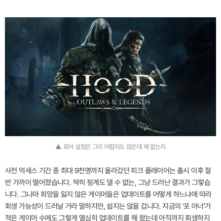
▲ 로어 설정은 그리 어렵지도 않은데 왜 없는지
사전 억세스 기간 중 최대 9천명까지 올라갔던 피크 플레이어는 출시 이후 절
반 가까이 떨어졌습니다. 딱히 핑계도 댈 수 없는, 그냥 드러난 결과가 그렇습
니다. 그나마 희망을 잃지 않은 게이머들은 업데이트를 어떻게 하느냐에 따라
회생 가능성이 드러날 거라 말하지만, 쉽지는 않을 겁니다. 지금의 '포 아너'가
적은 게이머 수에도 그렇게 열심히 업데이트를 해 왔는데 아직까지 회생하지