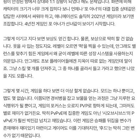
핑이 안정된 방에서 상대와 1:1 상황이 되었다 해도 문제입니다. 화면에 비해
캐릭터의 크기가 너무 크게 잡히다 보니 언제나 '포 아너'의 대결 집중 상태같은
답답한 시야에서 싸워야 하고, 애니메이션도 솔직히 2021년 게임이라 보기엔
조잡합니다. 4년전 게임인 포 아너가 선녀같이 보이기 시작합니다.
그렇게 이기고 지다 보면 보상도 얻긴 합니다. 물론, 보상으로 딱히 할 건 없습
니다. 옷을 사 입는 정도지요. 레벨이 오르면 '퍽'을 찍을 수 있는데, 안그래도 밸
런스를 맞추기 힘든 게임에서 왜 굳이 레벨에 따른 성장 시스템을 사용하는지
의문입니다. 안그래도 초보 플레이어들에겐 지옥이 따로 없는 게임인데 말이
죠. 그냥 스킬 몇 개를 던져주고, 그 중 하나를 골라서 들고 가라고 했으면 나았
을 지도 모릅니다.
그렇게 몇 시간, 게임을 하다 보면 더 이상 할게 없습니다. 모드는 하나 뿐이고,
맵도 몇 없습니다. 이쯤되면 경비병을 잡고 보물을 얻는 과정은 그냥 지루한 요
식행위가 될 뿐이고, 게임의 포커스는 오로지 PVP로 향하게 되는데, 그마저도
별로 재미가 없거든요. 딱히 PvPvE에 집중한 게임도 아닌 '시오브시브스'의 P
vPvE가 훨씬 박진감 넘치고 재밌습니다. 이런 게임은 승패를 뒤집을 변수가
존재해야 재미있기 마련이고 게이머도 이를 기대하지만, '후드'는 딱히 그런 변
수가 없기 때문입니다.