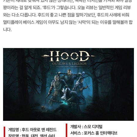
기본이 제대로 갖춰져 있지 않은 상태라면, 독특한 디자인을 가져와 봐야 말짱
꽝이라는 걸 알게 되죠. '후드'가 그렇습니다. 오늘 리뷰는 일반적인 게임 리뷰
와는 다소 다릅니다. 후드의 좋고 나쁜 점을 말하기보단, 후드의 사례에 비춰
멀티플레이 베이스 게임이 아무도 남지 않는 '사막'이 되는 이유를 말해볼까 합
니다.
개발사
: 스모 디지털
게임명
: 후드 아웃로 앤 레전드
서비스
: 포커스 홈 인터랙티브
장르명
: 협동, 대전, 액션 슈터