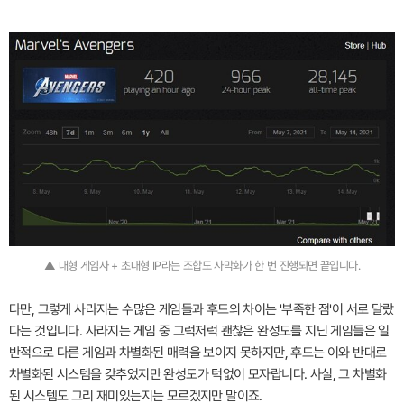
▲ 대형 게임사 + 초대형 IP라는 조합도 사막화가 한 번 진행되면 끝입니다.
다만, 그렇게 사라지는 수많은 게임들과 후드의 차이는 '부족한 점'이 서로 달랐
다는 것입니다. 사라지는 게임 중 그럭저럭 괜찮은 완성도를 지닌 게임들은 일
반적으로 다른 게임과 차별화된 매력을 보이지 못하지만, 후드는 이와 반대로
차별화된 시스템을 갖추었지만 완성도가 턱없이 모자랍니다. 사실, 그 차별화
된 시스템도 그리 재미있는지는 모르겠지만 말이죠.