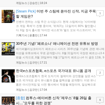
기록했습니다. 25주년을 맞은 '고스트 리콘' 시리즈는 8월 6일 쇼
게임뉴스 |
강승진
|
18:24
케이스와 함께 대규모 할인을 진행하며 순위가 급상승했고, 신작
'마블 투혼: 파이팅 소울즈'와 레트로 수리 시뮬레이션 '리스토
[Steam Pick]
이번 주 스팀에 쏟아진 신작, 지금 주목
1
리'도 스팀에 정식 출시되었습니다....
할 게임은?
인벤이 전하는 스팀 주간 소식입니다. 현재 스팀에서는 '사이버펑
크 게임 축제'가 진행 중이며, '위쳐3'는 11일까지 80% 할인합니
다. 6일 정식 출시된 '아이언 네스트'와 '필드 오브 미스트리아', '커
세어 코브'가 호평받고 있습니다. 한편, 7일 출시된 '마블 투혼'은
기획기사 |
윤홍만
|
17:44
태그 시스템에 대한 호불호가 갈리며 복합적 평가를 기록 중입니
다. 유비소프트의 '고스트리콘: 와일드랜드'는 7년 만의 대규모 업
30주년 기념! '페르소나' 애니메이션 전편 유튜브 방영
데이트 '라스트 라이츠'와 함께 95% 할인 중입니다....
세가퍼블리싱코리아가 페르소나 시리즈 30주년을 기념해 관련 애니메
이션을 유튜브에서 무료 공개합니다. 8월 31일까지 극장판 페르소나3 4
편을 시작으로, 8월 18일부터 9월 17일까지 페르소나4 더 골든 12화, 9
월 15일부터 10월 14일까지 페르소나5 시리즈가 순차 공개됩니다. 또한
게임뉴스 |
김규만
|
17:21
8월 16일까지 SNS를 통해 축하 메시지를 모집하며, 선정된 내용은 기념
영상 및 대형 전광판에 소개될 예정입니다....
한국e스포츠협회, e스포츠 국가대표 유니폼 공개
2
한국e스포츠협회가 한국 도자기의 절제미와 강인함을 담은 e스
포츠 국가대표 공식 유니폼과 캡슐 컬렉션을 공개했다. 이번 유니
폼은 아시안게임 및 사전 행사에서 착용될 예정이며, 일상복으로
구성된 컬렉션은 오는 8월 28일부터 골스튜디오 공식 홈페이지
게임뉴스 |
김규만
|
17:04
와 무신사, 오프라인 매장에서 판매된다. 다만 아시안게임 결선에
서는 대회 규정에 따라 별도의 유니폼을 착용할 계획이다....
[종합]
컴투스-에이버튼 신작 '제우스' 8월 26일 출
6
시…"모두를 위한 경쟁"