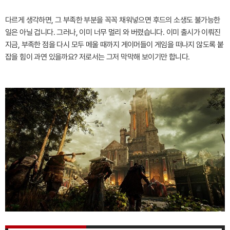
다르게 생각하면, 그 부족한 부분을 꼭꼭 채워넣으면 후드의 소생도 불가능한
일은 아닐 겁니다. 그러나, 이미 너무 멀리 와 버렸습니다. 이미 출시가 이뤄진
지금, 부족한 점을 다시 모두 메울 때까지 게이머들이 게임을 떠나지 않도록 붙
잡을 힘이 과연 있을까요? 저로서는 그저 막막해 보이기만 합니다.