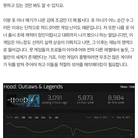
못하고 있는 것만 봐도 알 수 있지요.
이왕 포 아너 얘기가 나온 김에 조금만 더 해 봅시다. 포 아너가 어느 순간 수그
러든 이유는 단적으로 하드코어한 게임 난이도 때문입니다. 저 또한 나름 포 아
너 출시 초에 캐릭터 장인이랍시고 대회까지 나가 봤으니 하는 말입니다만, 이
게임은 어느정도 선까지 실력 상승이 이뤄지고 나면, 그 이후는 재능의 영역으
로 들어갑니다. 뭇 게임들의 프로들이 아마추어와 전혀 다른 레벨에서 놀듯, 그
들만의 세계가 존재한다는 거죠. 이런 게임이 흥행하려면 무조건 많은 게이머
가 뒤를 받쳐 주어야 하고 이들을 적절히 섞어줄 매치메이킹이 필요합니다.