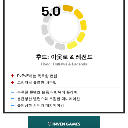
5.0
후드: 아웃로 & 레전드
Hood: Outlaws & Legends
PvPvE라는 독특한 컨셉
그럭저럭 훌륭한 비주얼
부족한 콘텐츠 볼륨과 반복적 플레이
불균형한 밸런스와 조잡한 애니메이션
불안정한 서버와 매치메이킹